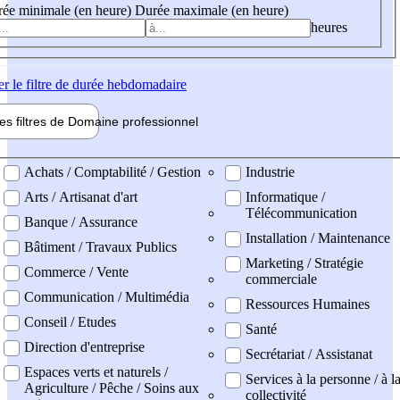
ée minimale (en heure)
Durée maximale (en heure)
heures
er
le filtre de durée hebdomadaire
les filtres de
Domaine pro
fessionnel
ne professionel
Achats / Comptabilité / Gestion
Industrie
Arts / Artisanat d'art
Informatique /
Télécommunication
Banque / Assurance
Installation / Maintenance
Bâtiment / Travaux Publics
Marketing / Stratégie
Commerce / Vente
commerciale
Communication / Multimédia
Ressources Humaines
Conseil / Etudes
Santé
Direction d'entreprise
Secrétariat / Assistanat
Espaces verts et naturels /
Services à la personne / à l
Agriculture / Pêche / Soins aux
collectivité