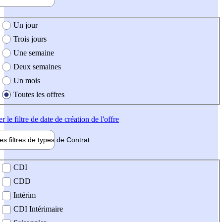
e création de l'offre
Un jour
Trois jours
Une semaine
Deux semaines
Un mois
Toutes les offres
er
le filtre de date de création de l'offre
les filtres de types de
Contrat
de contrat
CDI
CDD
Intérim
CDI Intérimaire