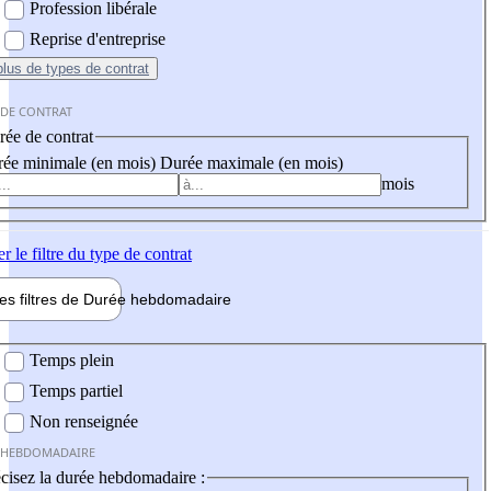
Profession libérale
Reprise d'entreprise
plus
de types de contrat
 DE CONTRAT
ée de contrat
ée minimale (en mois)
Durée maximale (en mois)
mois
er
le filtre du type de contrat
les filtres de
Durée hebdo
madaire
 hebdomadaire
Temps plein
Temps partiel
Non renseignée
 HEBDOMADAIRE
cisez la durée hebdomadaire :