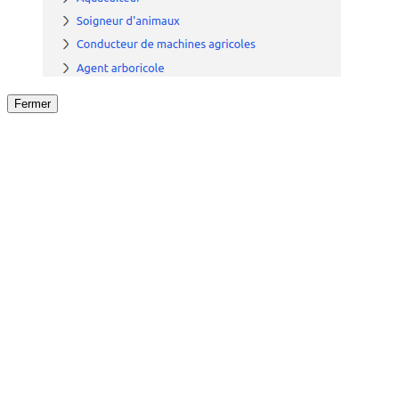
Fermer
Fermer
le détail de l'offre
/
Offre
sur
Offre précéden