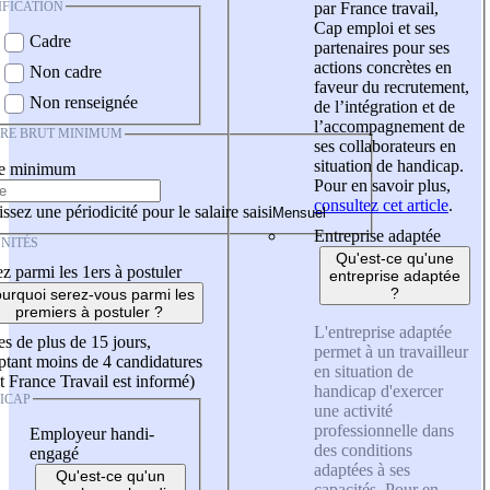
IFICATION
par France travail,
Cap emploi et ses
Cadre
partenaires pour ses
actions concrètes en
Non cadre
faveur du recrutement,
Non renseignée
de l’intégration et de
l’accompagnement de
IRE BRUT MINIMUM
ses collaborateurs en
situation de handicap.
re minimum
Pour en savoir plus,
consultez cet article
.
ssez une périodicité pour le salaire saisi
Entreprise adaptée
NITÉS
Qu'est-ce qu'une
z parmi les 1ers à postuler
entreprise adaptée
?
urquoi serez-vous parmi les
premiers à postuler ?
L'entreprise adaptée
es de plus de 15 jours,
permet à un travailleur
tant moins de 4 candidatures
en situation de
t France Travail est informé)
handicap d'exercer
ICAP
une activité
professionnelle dans
Employeur handi-
des conditions
engagé
adaptées à ses
Qu'est-ce qu'un
capacités. Pour en