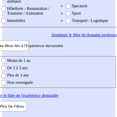
animaux
Spectacle
Hôtellerie - Restauration /
Tourisme / Animation
Sport
Immobilier
Transport / Logistique
Appliquer
le filtre du domaine professi
es filtres liés à l'
Expérience
demandée
ience demandée
Moins de 1 an
De 1 à 3 ans
Plus de 3 ans
Non renseignée
er
le filtre de l'expérience demandée
Plus De
Filtres