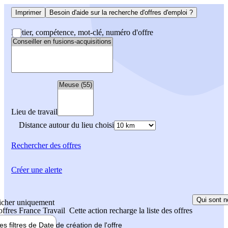
Imprimer
Besoin d'aide sur la recherche d'offres d'emploi ?
Métier, compétence, mot-clé, numéro d'offre
Lieu de travail
Distance autour du lieu choisi
Rechercher
des offres
Créer une alerte
Qui sont n
icher uniquement
 offres France Travail
Cette action recharge la liste des offres
les filtres de
Date de création
de l'offre