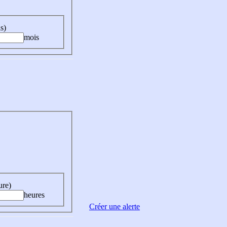
s)
mois
ure)
heures
Créer une alerte