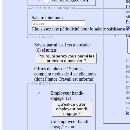
de
l
SALAIRE BRUT MINIMUM
se
si
Salaire minimum
Po
co
Choisissez une périodicité pour le salaire saisi
En
OPPORTUNITÉS
Soyez parmi les 1ers à postuler
(6)
résultats
Pourquoi serez-vous parmi les
L'
premiers à postuler ?
pe
Offres de plus de 15 jours,
en
comptant moins de 4 candidatures
ha
(dont France Travail est informé)
un
HANDICAP
pr
de
Employeur handi-
ad
engagé (2)
ca
Qu'est-ce qu'un
sa
employeur handi-
le
engagé ?
Un employeur handi-
engagé est un