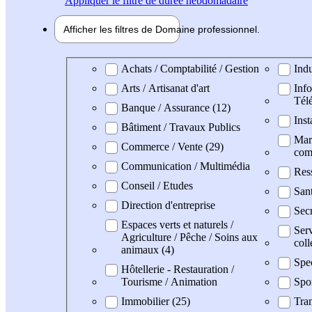
Appliquer
le filtre de durée hebdomadaire
Afficher les filtres de
Domaine pro
fessionnel
Domaine professionel
Achats / Comptabilité / Gestion
Indu
Arts / Artisanat d'art
Info
Tél
Banque / Assurance (12)
Inst
Bâtiment / Travaux Publics
Mark
Commerce / Vente (29)
com
Communication / Multimédia
Res
Conseil / Etudes
Sant
Direction d'entreprise
Secr
Espaces verts et naturels /
Serv
Agriculture / Pêche / Soins aux
coll
animaux (4)
Spe
Hôtellerie - Restauration /
Tourisme / Animation
Spo
Immobilier (25)
Tran