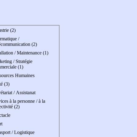
strie (2)
rmatique /
écommunication (2)
allation / Maintenance (1)
eting / Stratégie
merciale (1)
sources Humaines
é (3)
étariat / Assistanat
ices à la personne / à la
ectivité (2)
ctacle
rt
sport / Logistique