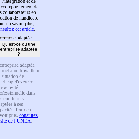
 l’intégration et de
’accompagnement de
s collaborateurs en
tuation de handicap.
ur en savoir plus,
nsultez cet article
.
treprise adaptée
Qu'est-ce qu'une
entreprise adaptée
?
entreprise adaptée
rmet à un travailleur
 situation de
ndicap d'exercer
e activité
ofessionnelle dans
s conditions
aptées à ses
pacités. Pour en
voir plus,
consultez
 site de l’UNEA
.