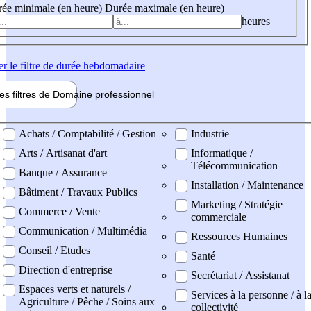
ée minimale (en heure)
Durée maximale (en heure)
heures
er
le filtre de durée hebdomadaire
les filtres de
Domaine pro
fessionnel
ne professionel
Achats / Comptabilité / Gestion
Industrie
Arts / Artisanat d'art
Informatique /
Télécommunication
Banque / Assurance
Installation / Maintenance
Bâtiment / Travaux Publics
Marketing / Stratégie
Commerce / Vente
commerciale
Communication / Multimédia
Ressources Humaines
Conseil / Etudes
Santé
Direction d'entreprise
Secrétariat / Assistanat
Espaces verts et naturels /
Services à la personne / à l
Agriculture / Pêche / Soins aux
collectivité