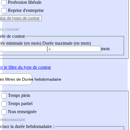
Profession libérale
Reprise d'entreprise
plus
de types de contrat
 DE CONTRAT
ée de contrat
ée minimale (en mois)
Durée maximale (en mois)
mois
er
le filtre du type de contrat
les filtres de
Durée hebdo
madaire
 hebdomadaire
Temps plein
Temps partiel
Non renseignée
 HEBDOMADAIRE
cisez la durée hebdomadaire :