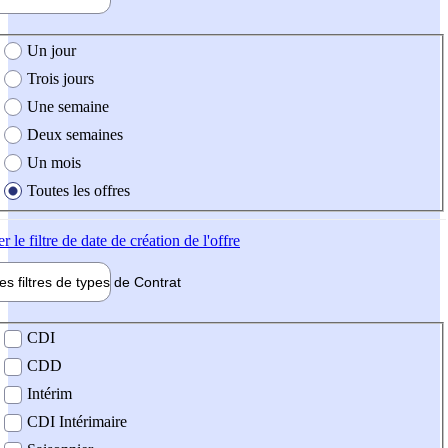
e création de l'offre
Un jour
Trois jours
Une semaine
Deux semaines
Un mois
Toutes les offres
er
le filtre de date de création de l'offre
les filtres de types de
Contrat
de contrat
CDI
CDD
Intérim
CDI Intérimaire