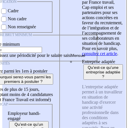
IFICATION
par France travail,
Cap emploi et ses
Cadre
partenaires pour ses
actions concrètes en
Non cadre
faveur du recrutement,
Non renseignée
de l’intégration et de
l’accompagnement de
IRE BRUT MINIMUM
ses collaborateurs en
situation de handicap.
re minimum
Pour en savoir plus,
consultez cet article
.
ssez une périodicité pour le salaire saisi
Entreprise adaptée
NITÉS
Qu'est-ce qu'une
z parmi les 1ers à postuler
entreprise adaptée
?
urquoi serez-vous parmi les
premiers à postuler ?
L'entreprise adaptée
es de plus de 15 jours,
permet à un travailleur
tant moins de 4 candidatures
en situation de
t France Travail est informé)
handicap d'exercer
ICAP
une activité
professionnelle dans
Employeur handi-
des conditions
engagé
adaptées à ses
Qu'est-ce qu'un
capacités. Pour en