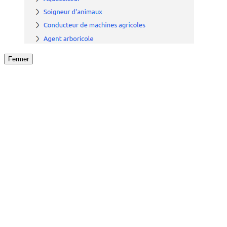
Fermer
Fermer
le détail de l'offre
/
Offre
sur
Offre précéden