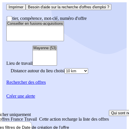
Imprimer
Besoin d'aide sur la recherche d'offres d'emploi ?
Métier, compétence, mot-clé, numéro d'offre
Lieu de travail
Distance autour du lieu choisi
Rechercher
des offres
Créer une alerte
Qui sont n
icher uniquement
 offres France Travail
Cette action recharge la liste des offres
les filtres de
Date de création
de l'offre