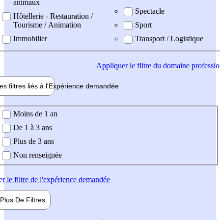
animaux
Spectacle
Hôtellerie - Restauration /
Tourisme / Animation
Sport
Immobilier
Transport / Logistique
Appliquer
le filtre du domaine professi
es filtres liés à l'
Expérience
demandée
ience demandée
Moins de 1 an
De 1 à 3 ans
Plus de 3 ans
Non renseignée
er
le filtre de l'expérience demandée
Plus De
Filtres