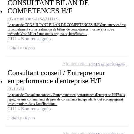
CONSULTANT BILAN DE
COMPETENCES H/F
53 - AMBRIÈRES-LES-VALLÉES
Le poste de CONSULTANT BILAN DE COMPETENCES H/FVous interviendrez
principalement sur la réalisation de bilans de compétences. Formé(e) à notre
méthode Vast RH et à nos outils originaux, bénéficiant...
CDI - Non renseigné
Publié il y a 6 jours
Ajouter cette offre à ma sélection
CDI
Non renseigné
Consultant conseil / Entrepreneur
en performance d'entreprise H/F
53 - LAVAL
Le poste de Consultant conseil / Entrepreneur en performance d'entreprise H/FVous
rejoignez une communauté de près de consultants indépendants qui accompagnent
les entreprises dans l'amélioration...
CDI - Non renseigné
Publié il y a 6 jours
Ajouter cette offre à ma sélection