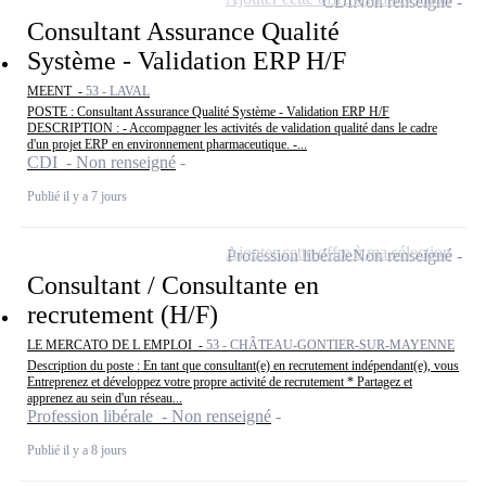
CDI
Non renseigné
Consultant Assurance Qualité
Système - Validation ERP H/F
MEENT -
53 - LAVAL
POSTE : Consultant Assurance Qualité Système - Validation ERP H/F
DESCRIPTION : - Accompagner les activités de validation qualité dans le cadre
d'un projet ERP en environnement pharmaceutique. -...
CDI - Non renseigné
Publié il y a 7 jours
Ajouter cette offre à ma sélection
Profession libérale
Non renseigné
Consultant / Consultante en
recrutement (H/F)
LE MERCATO DE L EMPLOI -
53 - CHÂTEAU-GONTIER-SUR-MAYENNE
Description du poste : En tant que consultant(e) en recrutement indépendant(e), vous
Entreprenez et développez votre propre activité de recrutement * Partagez et
apprenez au sein d'un réseau...
Profession libérale - Non renseigné
Publié il y a 8 jours