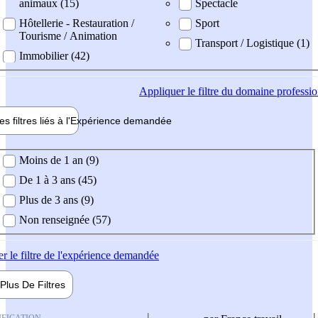
animaux (15)
Spectacle
Hôtellerie - Restauration /
Sport
Tourisme / Animation
Transport / Logistique (1)
Immobilier (42)
Appliquer
le filtre du domaine professi
es filtres liés à l'
Expérience
demandée
ience demandée
Moins de 1 an (9)
De 1 à 3 ans (45)
Plus de 3 ans (9)
Non renseignée (57)
er
le filtre de l'expérience demandée
Plus De
Filtres