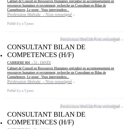
Cabinet de Conseil en Ressources Humaines spécialisé en accompagnement en
ressources humaines et recrutement, recherche un Consultant en Bilan de
Compétences, Le poste : Vous interviendrez...
Profession libérale - Non renseigné
Publié il y a 5 jours
Ajouter cette offre à ma sélection
Profession libérale
Non renseigné
CONSULTANT BILAN DE
COMPETENCES (H/F)
CARRIERE RH -
53 - ERNÉE
Cabinet de Conseil en Ressources Humaines spécialisé en accompagnement en
ressources humaines et recrutement, recherche un Consultant en Bilan de
Compétences, Le poste : Vous interviendrez...
Profession libérale - Non renseigné
Publié il y a 5 jours
Ajouter cette offre à ma sélection
Profession libérale
Non renseigné
CONSULTANT BILAN DE
COMPETENCES (H/F)