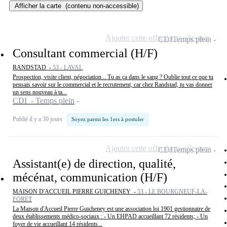
Afficher la carte
(contenu non-accessible)
Ajouter cette offre à ma sélection
CDI
Temps plein
Consultant commercial (H/F)
RANDSTAD -
53 - LAVAL
Prospection, visite client, négociation... Tu as ça dans le sang ? Oublie tout ce que tu
pensais savoir sur le commercial et le recrutement, car chez Randstad, tu vas donner
un sens nouveau à ta...
CDI - Temps plein
Publié il y a 30 jours
Soyez parmi les 1ers à postuler
Ajouter cette offre à ma sélection
CDI
Temps plein
Assistant(e) de direction, qualité,
mécénat, communication (H/F)
MAISON D'ACCUEIL PIERRE GUICHENEY -
53 - LE BOURGNEUF-LA-
FORET
La Maison d'Accueil Pierre Guicheney est une association loi 1901 gestionnaire de
deux établissements médico-sociaux : - Un EHPAD accueillant 72 résidents; - Un
foyer de vie accueillant 14 résidents...