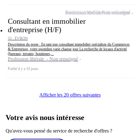
Ajouter cette offre à ma sélection
Profession libérale
Non renseigné
Consultant en immobilier
d'entreprise (H/F)
53 - ÉVRON
Description du poste : En tant que consultant immobilier spécialiste du Commerces
& Entreprises, votre quotidien varie chaque jour La recherche de locaux d'activité
(bureaux, terrains, boutiques,...
Profession libérale - Non renseigné
Publié il y a 10 jours
Afficher les 20 offres suivantes
Votre avis nous intéresse
Qu'avez-vous pensé du service de recherche d'offres ?