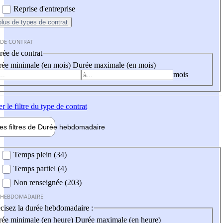
Reprise d'entreprise
plus
de types de contrat
 DE CONTRAT
ée de contrat
ée minimale (en mois)
Durée maximale (en mois)
mois
er
le filtre du type de contrat
les filtres de
Durée hebdo
madaire
 hebdomadaire
Temps plein (34)
Temps partiel (4)
Non renseignée (203)
 HEBDOMADAIRE
cisez la durée hebdomadaire :
ée minimale (en heure)
Durée maximale (en heure)