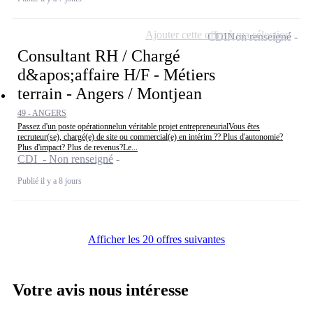
Ajouter cette offre à ma sélection
CDI
Non renseigné
Consultant RH / Chargé
d&apos;affaire H/F - Métiers
terrain - Angers / Montjean
49 - ANGERS
Passez d'un poste opérationnelun véritable projet entrepreneurialVous êtes
recruteur(se), chargé(e) de site ou commercial(e) en intérim ?? Plus d'autonomie?
Plus d'impact? Plus de revenus?Le...
CDI - Non renseigné
Publié il y a 8 jours
Afficher les 20 offres suivantes
Votre avis nous intéresse