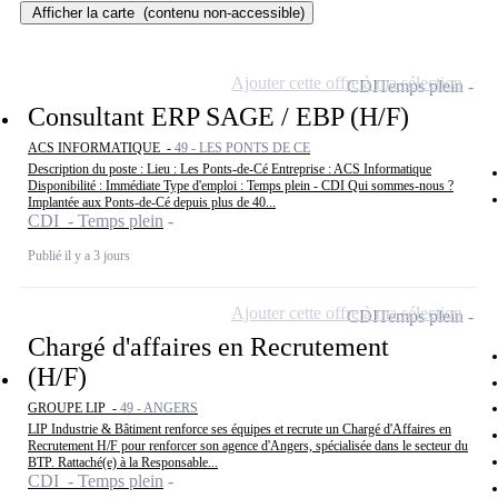
Afficher la carte
(contenu non-accessible)
Ajouter cette offre à ma sélection
CDI
Temps plein
Consultant ERP SAGE / EBP (H/F)
ACS INFORMATIQUE -
49 - LES PONTS DE CE
Description du poste : Lieu : Les Ponts-de-Cé Entreprise : ACS Informatique
Disponibilité : Immédiate Type d'emploi : Temps plein - CDI Qui sommes-nous ?
Implantée aux Ponts-de-Cé depuis plus de 40...
CDI - Temps plein
Publié il y a 3 jours
Ajouter cette offre à ma sélection
CDI
Temps plein
Chargé d'affaires en Recrutement
(H/F)
GROUPE LIP -
49 - ANGERS
LIP Industrie & Bâtiment renforce ses équipes et recrute un Chargé d'Affaires en
Recrutement H/F pour renforcer son agence d'Angers, spécialisée dans le secteur du
BTP. Rattaché(e) à la Responsable...
CDI - Temps plein