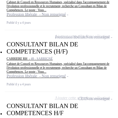
Cabinet de Conseil en Ressources Humaines, spécialisé dans l'accompagnement de
l'évolution professionnelle et le recrutement, recherche un Consultant en Bilan de
Compétences. Le poste : Vous...
Profession libérale - Non renseigné
Publié il y a 4 jours
Ajouter cette offre à ma sélection
Profession libérale
Non renseigné
CONSULTANT BILAN DE
COMPETENCES (H/F)
CARRIERE RH -
49 - SARRIGNÉ
Cabinet de Conseil en Ressources Humaines, spécialisé dans l'accompagnement de
l'évolution professionnelle et le recrutement, recherche un Consultant en Bilan de
Compétences. Le poste : Vous...
Profession libérale - Non renseigné
Publié il y a 4 jours
Ajouter cette offre à ma sélection
CDI
Non renseigné
CONSULTANT BILAN DE
COMPETENCES H/F