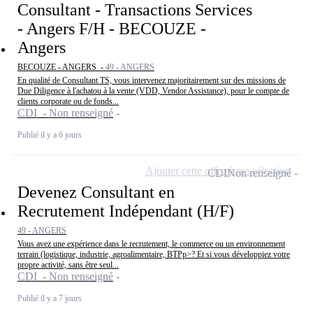
Consultant - Transactions Services
- Angers F/H - BECOUZE -
Angers
BECOUZE - ANGERS -
49 - ANGERS
En qualité de Consultant TS, vous intervenez majoritairement sur des missions de
Due Diligence à l'achatou à la vente (VDD, Vendor Assistance), pour le compte de
clients corporate ou de fonds...
CDI - Non renseigné
Publié il y a 6 jours
Ajouter cette offre à ma sélection
CDI
Non renseigné
Devenez Consultant en
Recrutement Indépendant (H/F)
49 - ANGERS
Vous avez une expérience dans le recrutement, le commerce ou un environnement
terrain (logistique, industrie, agroalimentaire, BTPp>? Et si vous développiez votre
propre activité, sans être seul...
CDI - Non renseigné
Publié il y a 7 jours