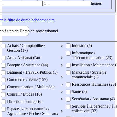
heures
er
le filtre de durée hebdomadaire
les filtres de
Domaine pro
fessionnel
ne professionel
Achats / Comptabilité /
Industrie (5)
Gestion (17)
Informatique /
Arts / Artisanat d'art
Télécommunication (23)
Banque / Assurance (44)
Installation / Maintenance 
Bâtiment / Travaux Publics (1)
Marketing / Stratégie
commerciale (1)
Commerce / Vente (157)
Ressources Humaines (25)
Communication / Multimédia
Santé (2)
Conseil / Etudes (10)
Secrétariat / Assistanat (4)
Direction d'entreprise
Services à la personne / à l
Espaces verts et naturels /
collectivité (32)
Agriculture / Pêche / Soins aux