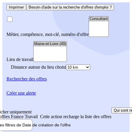
Imprimer
Besoin d'aide sur la recherche d'offres d'emploi ?
Métier, compétence, mot-clé, numéro d'offre
Lieu de travail
Distance autour du lieu choisi
Rechercher
des offres
Créer une alerte
Qui sont n
icher uniquement
 offres France Travail
Cette action recharge la liste des offres
les filtres de
Date de création
de l'offre