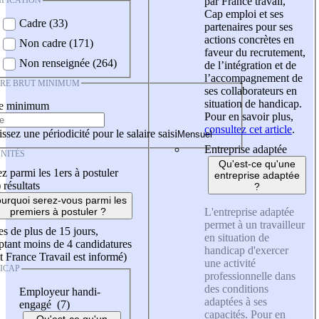
IFICATION
par France travail,
Cap emploi et ses
Cadre (33)
partenaires pour ses
actions concrètes en
Non cadre (171)
faveur du recrutement,
Non renseignée (264)
de l’intégration et de
l’accompagnement de
IRE BRUT MINIMUM
ses collaborateurs en
situation de handicap.
re minimum
Pour en savoir plus,
consultez cet article
.
ssez une périodicité pour le salaire saisi
Entreprise adaptée
NITÉS
Qu'est-ce qu'une
z parmi les 1ers à postuler
entreprise adaptée
)
résultats
?
urquoi serez-vous parmi les
L'entreprise adaptée
premiers à postuler ?
permet à un travailleur
es de plus de 15 jours,
en situation de
tant moins de 4 candidatures
handicap d'exercer
t France Travail est informé)
une activité
ICAP
professionnelle dans
des conditions
Employeur handi-
adaptées à ses
engagé (7)
capacités. Pour en
Qu'est-ce qu'un