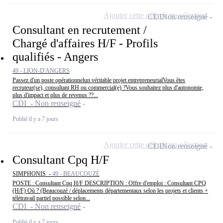
Ajouter cette offre à ma sélection
CDI
Non renseigné
Consultant en recrutement /
Chargé d'affaires H/F - Profils
qualifiés - Angers
49 - LION-D'ANGERS
Passez d'un poste opérationnelun véritable projet entrepreneurialVous êtes
recruteur(se), consultant RH ou commercial(e) ?Vous souhaitez plus d'autonomie,
plus d'impact et plus de revenus ??...
CDI - Non renseigné
Publié il y a 7 jours
Ajouter cette offre à ma sélection
CDI
Non renseigné
Consultant Cpq H/F
SIMPHONIS -
49 - BEAUCOUZÉ
POSTE : Consultant Cpq H/F DESCRIPTION : Offre d'emploi : Consultant CPQ
(H/F) Où ? (Beaucouzé / déplacements départementaux selon les projets et clients +
télétravail partiel possible selon...
CDI - Non renseigné
Publié il y a 7 jours