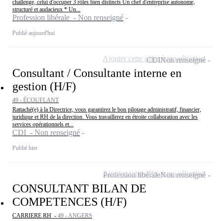
challenge, celui d'occuper 3 rôles bien distincts Un chef d'entreprise autonome,
structuré et audacieux * Un...
Profession libérale - Non renseigné
Publié aujourd'hui
Ajouter cette offre à ma sélection
CDI
Non renseigné
Consultant / Consultante interne en
gestion (H/F)
49 - ÉCOUFLANT
Rattaché(e) à la Directrice, vous garantirez le bon pilotage administratif, financier,
juridique et RH de la direction. Vous travaillerez en étroite collaboration avec les
services opérationnels et...
CDI - Non renseigné
Publié hier
Ajouter cette offre à ma sélection
Profession libérale
Non renseigné
CONSULTANT BILAN DE
COMPETENCES (H/F)
CARRIERE RH -
49 - ANGERS