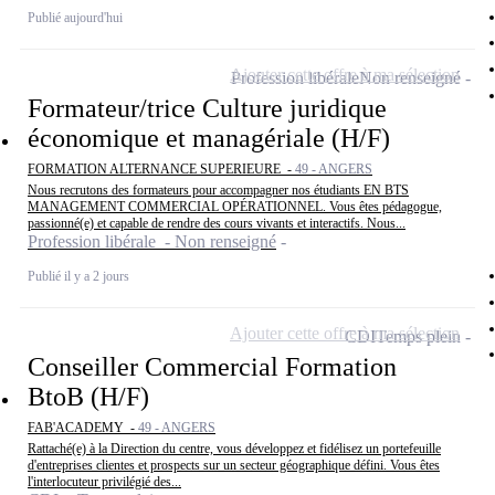
Publié aujourd'hui
Ajouter cette offre à ma sélection
Profession libérale
Non renseigné
Formateur/trice Culture juridique
économique et managériale (H/F)
FORMATION ALTERNANCE SUPERIEURE -
49 - ANGERS
Nous recrutons des formateurs pour accompagner nos étudiants EN BTS
MANAGEMENT COMMERCIAL OPÉRATIONNEL. Vous êtes pédagogue,
passionné(e) et capable de rendre des cours vivants et interactifs. Nous...
Profession libérale - Non renseigné
Publié il y a 2 jours
Ajouter cette offre à ma sélection
CDI
Temps plein
Conseiller Commercial Formation
BtoB (H/F)
FAB'ACADEMY -
49 - ANGERS
Rattaché(e) à la Direction du centre, vous développez et fidélisez un portefeuille
d'entreprises clientes et prospects sur un secteur géographique défini. Vous êtes
l'interlocuteur privilégié des...