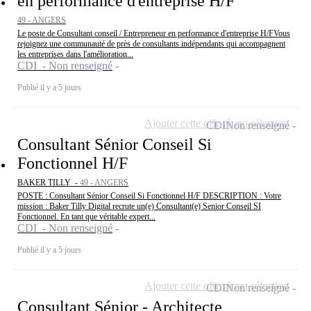
en performance d'entreprise H/F
49 - ANGERS
Le poste de Consultant conseil / Entrepreneur en performance d'entreprise H/FVous
rejoignez une communauté de près de consultants indépendants qui accompagnent
les entreprises dans l'amélioration...
CDI - Non renseigné
Publié il y a 5 jours
Ajouter cette offre à ma sélection
CDI
Non renseigné
Consultant Sénior Conseil Si
Fonctionnel H/F
BAKER TILLY -
49 - ANGERS
POSTE : Consultant Sénior Conseil Si Fonctionnel H/F DESCRIPTION : Votre
mission : Baker Tilly Digital recrute un(e) Consultant(e) Senior Conseil SI
Fonctionnel. En tant que véritable expert...
CDI - Non renseigné
Publié il y a 5 jours
Ajouter cette offre à ma sélection
CDI
Non renseigné
Consultant Sénior - Architecte