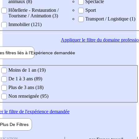
animaux (8)
Spectacle
Hôtellerie - Restauration /
Sport
Tourisme / Animation (3)
Transport / Logistique (1)
Immobilier (121)
Appliquer
le filtre du domaine professi
es filtres liés à l'
Expérience
demandée
ience demandée
Moins de 1 an (19)
De 1 à 3 ans (89)
Plus de 3 ans (18)
Non renseignée (95)
er
le filtre de l'expérience demandée
Plus De
Filtres