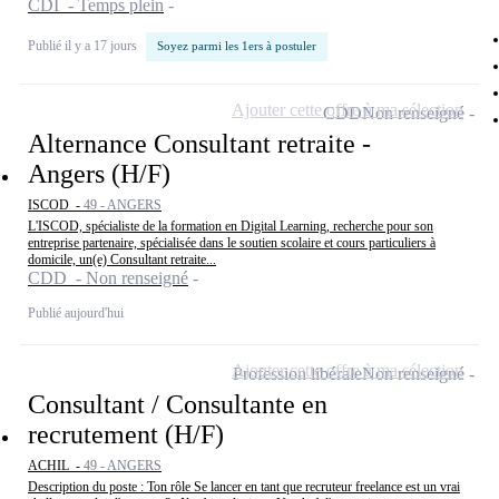
CDI - Temps plein
Publié il y a 17 jours
Soyez parmi les 1ers à postuler
Ajouter cette offre à ma sélection
CDD
Non renseigné
Alternance Consultant retraite -
Angers (H/F)
ISCOD -
49 - ANGERS
L'ISCOD, spécialiste de la formation en Digital Learning, recherche pour son
entreprise partenaire, spécialisée dans le soutien scolaire et cours particuliers à
domicile, un(e) Consultant retraite...
CDD - Non renseigné
Publié aujourd'hui
Ajouter cette offre à ma sélection
Profession libérale
Non renseigné
Consultant / Consultante en
recrutement (H/F)
ACHIL -
49 - ANGERS
Description du poste : Ton rôle Se lancer en tant que recruteur freelance est un vrai