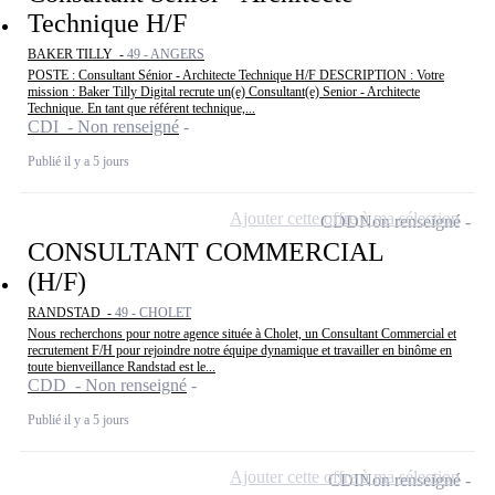
Technique H/F
BAKER TILLY -
49 - ANGERS
POSTE : Consultant Sénior - Architecte Technique H/F DESCRIPTION : Votre
mission : Baker Tilly Digital recrute un(e) Consultant(e) Senior - Architecte
Technique. En tant que référent technique,...
CDI - Non renseigné
Publié il y a 5 jours
Ajouter cette offre à ma sélection
CDD
Non renseigné
CONSULTANT COMMERCIAL
(H/F)
RANDSTAD -
49 - CHOLET
Nous recherchons pour notre agence située à Cholet, un Consultant Commercial et
recrutement F/H pour rejoindre notre équipe dynamique et travailler en binôme en
toute bienveillance Randstad est le...
CDD - Non renseigné
Publié il y a 5 jours
Ajouter cette offre à ma sélection
CDI
Non renseigné