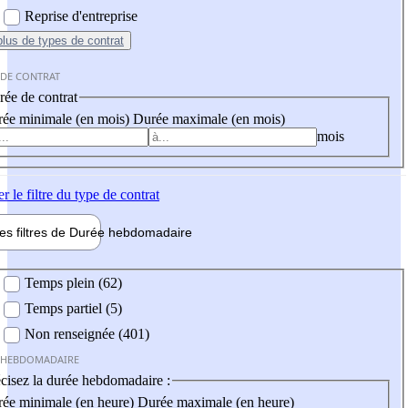
Reprise d'entreprise
plus
de types de contrat
 DE CONTRAT
ée de contrat
ée minimale (en mois)
Durée maximale (en mois)
mois
er
le filtre du type de contrat
les filtres de
Durée hebdo
madaire
 hebdomadaire
Temps plein (62)
Temps partiel (5)
Non renseignée (401)
 HEBDOMADAIRE
cisez la durée hebdomadaire :
ée minimale (en heure)
Durée maximale (en heure)