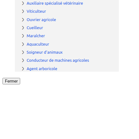
Fermer
Fermer
le détail de l'offre
/
Offre
sur
Offre précéden