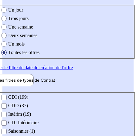
e création de l'offre
Un jour
Trois jours
Une semaine
Deux semaines
Un mois
Toutes les offres
er
le filtre de date de création de l'offre
les filtres de types de
Contrat
de contrat
CDI (199)
CDD (37)
Intérim (19)
CDI Intérimaire
Saisonnier (1)