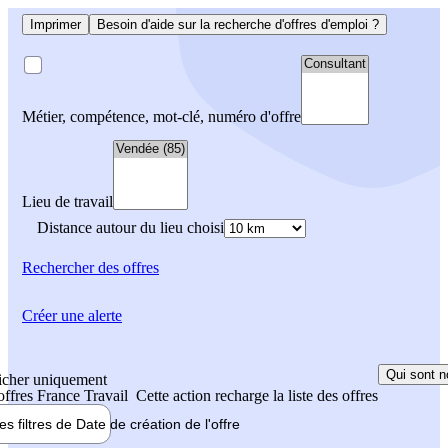
Imprimer
Besoin d'aide sur la recherche d'offres d'emploi ?
Métier, compétence, mot-clé, numéro d'offre
Lieu de travail
Distance autour du lieu choisi
Rechercher
des offres
Créer une alerte
Qui sont n
icher uniquement
 offres France Travail
Cette action recharge la liste des offres
les filtres de
Date de création
de l'offre