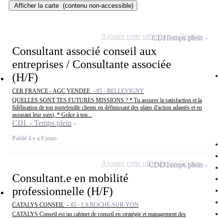
Afficher la carte
(contenu non-accessible)
Ajouter cette offre à ma sélection
CDI
Temps plein
Consultant associé conseil aux
entreprises / Consultante associée
(H/F)
CER FRANCE - AGC VENDEE -
85 - BELLEVIGNY
QUELLES SONT TES FUTURES MISSIONS ? * Tu assures la satisfaction et la
fidélisation de ton portefeuille clients en définissant des plans d'action adaptés et en
assurant leur suivi, * Grâce à ton...
CDI - Temps plein
Publié il y a 8 jours
Ajouter cette offre à ma sélection
CDD
Temps plein
Consultant.e en mobilité
professionnelle (H/F)
CATALYS CONSEIL -
85 - LA ROCHE-SUR-YON
CATALYS Conseil est un cabinet de conseil en stratégie et management des