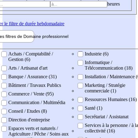
heures
er
le filtre de durée hebdomadaire
les filtres de
Domaine pro
fessionnel
ne professionel
Achats / Comptabilité /
Industrie (6)
Gestion (6)
Informatique /
Arts / Artisanat d'art
Télécommunication (18)
Banque / Assurance (31)
Installation / Maintenance (
Bâtiment / Travaux Publics
Marketing / Stratégie
commerciale (1)
Commerce / Vente (95)
Ressources Humaines (16)
Communication / Multimédia
Santé (1)
Conseil / Etudes (8)
Secrétariat / Assistanat
Direction d'entreprise
Services à la personne / à l
Espaces verts et naturels /
collectivité (16)
Agriculture / Pêche / Soins aux