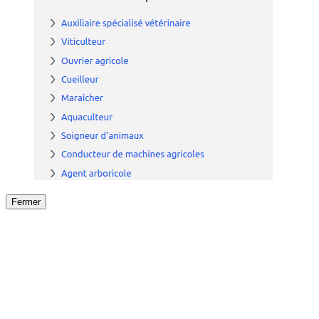
Fermer
Fermer
le détail de l'offre
/
Offre
sur
Offre précéden