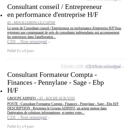
Consultant conseil / Entrepreneur
en performance d'entreprise H/F
85 - MOUILLERON-LE-CAPTIF
Le poste de Consultant conseil / Entrepreneur en performance d'entreprise H/FVous
rejoignez une communauté de près de consultants indépendants qui accompagnent
les entreprises dans l'amélioration...
CDI - Non renseigné
Publié il y a 6 jours
Ajouter cette offre à ma sélection
CDI
Non renseigné
Consultant Formateur Compta -
Finances - Pennylane - Sage - Ebp
H/F
GROUPE ADINFO -
85 - ROCHE-SUR-YON
POSTE : Consultant Formateur Compta - Finances - Pennylane - Sage - Ebp H/F
DESCRIPTION : Rejoignez le Groupe ADINFO, un acteur majeur dans
l'intégration de solutions informatiques, et mettez votre...
CDI - Non renseigné
Publié il y a 9 jours