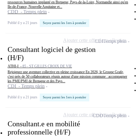
ressources humaines implanté en Bretagne, Pays-de-la-Loire, Normandie ainsi qu'en
Ile-de-France, Nouvelle Aquitaine et...
CDD - Temps plein
Publié il y a 21 jours
Soyez parmi les 1ers à postuler
Ajouter cette offre à ma sélection
CDI
Temps plein
Consultant logiciel de gestion
(H/F)
ATHI-I -
85 - ST GILLES CROIX DE VIE
Rejoignez une aventure collective en pleine croissance En 2026, le Groupe Grafe,
c'est près de 50 collaborateurs réunis autour d'une mission commune : accompagner
les PME/PMI de Bretagne et des Pays...
CDI - Temps plein
Publié il y a 21 jours
Soyez parmi les 1ers à postuler
Ajouter cette offre à ma sélection
CDD
Temps plein
Consultant.e en mobilité
professionnelle (H/F)