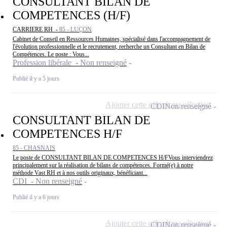
CONSULTANT BILAN DE
COMPETENCES (H/F)
CARRIERE RH -
85 - LUÇON
Cabinet de Conseil en Ressources Humaines, spécialisé dans l'accompagnement de
l'évolution professionnelle et le recrutement, recherche un Consultant en Bilan de
Compétences. Le poste : Vous...
Profession libérale - Non renseigné
Publié il y a 5 jours
Ajouter cette offre à ma sélection
CDI
Non renseigné
CONSULTANT BILAN DE
COMPETENCES H/F
85 - CHASNAIS
Le poste de CONSULTANT BILAN DE COMPETENCES H/FVous interviendrez
principalement sur la réalisation de bilans de compétences. Formé(e) à notre
méthode Vast RH et à nos outils originaux, bénéficiant...
CDI - Non renseigné
Publié il y a 6 jours
Ajouter cette offre à ma sélection
CDI
Non renseigné