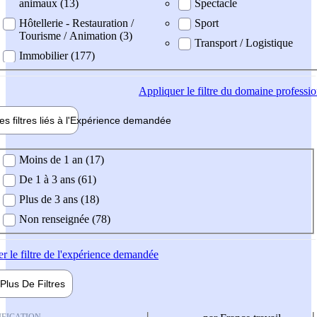
animaux (13)
Spectacle
Hôtellerie - Restauration /
Sport
Tourisme / Animation (3)
Transport / Logistique
Immobilier (177)
Appliquer
le filtre du domaine professi
es filtres liés à l'
Expérience
demandée
ience demandée
Moins de 1 an (17)
De 1 à 3 ans (61)
Plus de 3 ans (18)
Non renseignée (78)
er
le filtre de l'expérience demandée
Plus De
Filtres