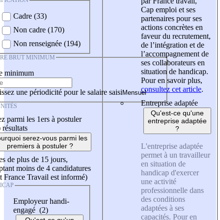
IFICATION
par France travail,
Cap emploi et ses
Cadre (33)
partenaires pour ses
actions concrètes en
Non cadre (170)
faveur du recrutement,
Non renseignée (194)
de l’intégration et de
l’accompagnement de
IRE BRUT MINIMUM
ses collaborateurs en
situation de handicap.
re minimum
Pour en savoir plus,
consultez cet article
.
ssez une périodicité pour le salaire saisi
Entreprise adaptée
NITÉS
Qu'est-ce qu'une
z parmi les 1ers à postuler
entreprise adaptée
)
résultats
?
urquoi serez-vous parmi les
L'entreprise adaptée
premiers à postuler ?
permet à un travailleur
es de plus de 15 jours,
en situation de
tant moins de 4 candidatures
handicap d'exercer
t France Travail est informé)
une activité
ICAP
professionnelle dans
des conditions
Employeur handi-
adaptées à ses
engagé (2)
capacités. Pour en
Qu'est-ce qu'un