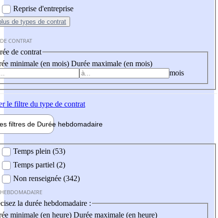
Reprise d'entreprise
plus
de types de contrat
 DE CONTRAT
ée de contrat
ée minimale (en mois)
Durée maximale (en mois)
mois
er
le filtre du type de contrat
les filtres de
Durée hebdo
madaire
 hebdomadaire
Temps plein (53)
Temps partiel (2)
Non renseignée (342)
 HEBDOMADAIRE
cisez la durée hebdomadaire :
ée minimale (en heure)
Durée maximale (en heure)