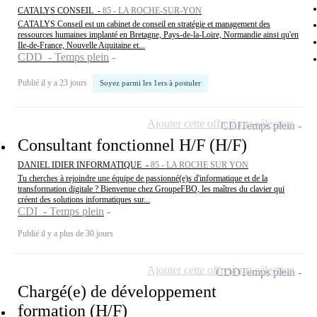
CATALYS CONSEIL -
85 - LA ROCHE-SUR-YON
CATALYS Conseil est un cabinet de conseil en stratégie et management des
ressources humaines implanté en Bretagne, Pays-de-la-Loire, Normandie ainsi qu'en
Ile-de-France, Nouvelle Aquitaine et...
CDD - Temps plein
Publié il y a 23 jours
Soyez parmi les 1ers à postuler
Ajouter cette offre à ma sélection
CDI
Temps plein
Consultant fonctionnel H/F (H/F)
DANIEL IDIER INFORMATIQUE -
85 - LA ROCHE SUR YON
Tu cherches à rejoindre une équipe de passionné(e)s d'informatique et de la
transformation digitale ? Bienvenue chez GroupeFBO, les maîtres du clavier qui
créent des solutions informatiques sur...
CDI - Temps plein
Publié il y a plus de 30 jours
Ajouter cette offre à ma sélection
CDD
Temps plein
Chargé(e) de développement
formation (H/F)