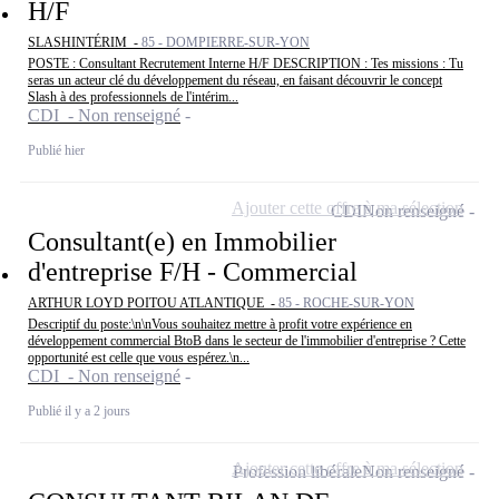
H/F
SLASHINTÉRIM -
85 - DOMPIERRE-SUR-YON
POSTE : Consultant Recrutement Interne H/F DESCRIPTION : Tes missions : Tu
seras un acteur clé du développement du réseau, en faisant découvrir le concept
Slash à des professionnels de l'intérim...
CDI - Non renseigné
Publié hier
Ajouter cette offre à ma sélection
CDI
Non renseigné
Consultant(e) en Immobilier
d'entreprise F/H - Commercial
ARTHUR LOYD POITOU ATLANTIQUE -
85 - ROCHE-SUR-YON
Descriptif du poste:\n\nVous souhaitez mettre à profit votre expérience en
développement commercial BtoB dans le secteur de l'immobilier d'entreprise ? Cette
opportunité est celle que vous espérez.\n...
CDI - Non renseigné
Publié il y a 2 jours
Ajouter cette offre à ma sélection
Profession libérale
Non renseigné