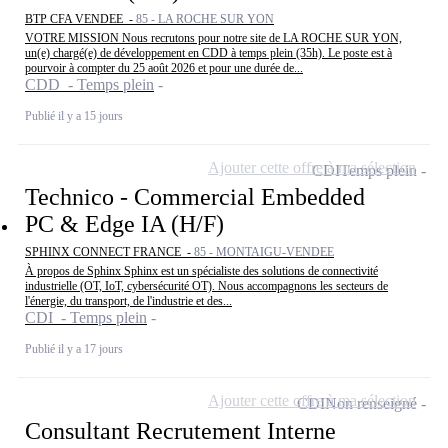
BTP CFA VENDEE -
85 - LA ROCHE SUR YON
VOTRE MISSION Nous recrutons pour notre site de LA ROCHE SUR YON,
un(e) chargé(e) de développement en CDD à temps plein (35h). Le poste est à
pourvoir à compter du 25 août 2026 et pour une durée de...
CDD - Temps plein
Publié il y a 15 jours
Ajouter cette offre à ma sélection
CDI
Temps plein
Technico - Commercial Embedded
PC & Edge IA (H/F)
SPHINX CONNECT FRANCE -
85 - MONTAIGU-VENDEE
À propos de Sphinx Sphinx est un spécialiste des solutions de connectivité
industrielle (OT, IoT, cybersécurité OT). Nous accompagnons les secteurs de
l'énergie, du transport, de l'industrie et des...
CDI - Temps plein
Publié il y a 17 jours
Ajouter cette offre à ma sélection
CDI
Non renseigné
Consultant Recrutement Interne