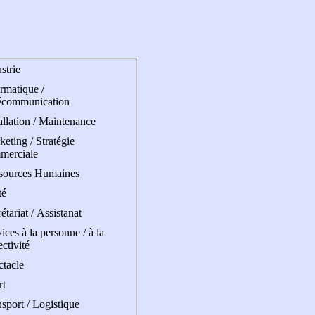
strie
rmatique /
écommunication
allation / Maintenance
eting / Stratégie
merciale
sources Humaines
té
étariat / Assistanat
ices à la personne / à la
ectivité
ctacle
rt
sport / Logistique