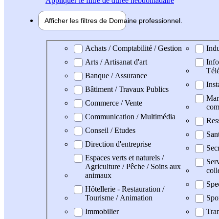
Appliquer
le filtre de durée hebdomadaire
Afficher les filtres de
Domaine pro
fessionnel
Domaine professionel
Achats / Comptabilité / Gestion
Indu
Arts / Artisanat d'art
Info
Tél
Banque / Assurance
Inst
Bâtiment / Travaux Publics
Mark
Commerce / Vente
com
Communication / Multimédia
Res
Conseil / Etudes
San
Direction d'entreprise
Secr
Espaces verts et naturels /
Serv
Agriculture / Pêche / Soins aux
coll
animaux
Spe
Hôtellerie - Restauration /
Tourisme / Animation
Spo
Immobilier
Tran