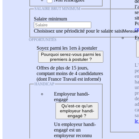
de
l
SALAIRE BRUT MINIMUM
se
si
Salaire minimum
Po
co
Choisissez une périodicité pour le salaire saisi
En
OPPORTUNITÉS
Soyez parmi les 1ers à postuler
Pourquoi serez-vous parmi les
premiers à postuler ?
L'
Offres de plus de 15 jours,
pe
comptant moins de 4 candidatures
en
(dont France Travail est informé)
ha
HANDICAP
un
pr
Employeur handi-
de
engagé
ad
Qu'est-ce qu'un
ca
employeur handi-
sa
engagé ?
le
Un employeur handi-
engagé est un
employeur reconnu