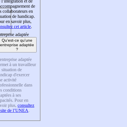
 l’intégration et de
’accompagnement de
s collaborateurs en
tuation de handicap.
ur en savoir plus,
nsultez cet article
.
treprise adaptée
Qu'est-ce qu'une
entreprise adaptée
?
entreprise adaptée
rmet à un travailleur
 situation de
ndicap d'exercer
e activité
ofessionnelle dans
s conditions
aptées à ses
pacités. Pour en
voir plus,
consultez
 site de l’UNEA
.