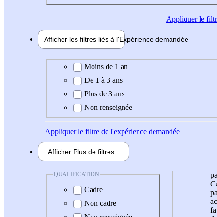
Appliquer
le fil
Afficher les filtres liés à l'
Expérience
demandée
Expérience demandée
Moins de 1 an
De 1 à 3 ans
Plus de 3 ans
Non renseignée
Appliquer
le filtre de l'expérience demandée
Afficher
Plus de
filtres
QUALIFICATION
pa
Ca
Cadre
pa
ac
Non cadre
fa
Non renseignée