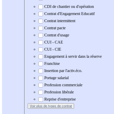
CDI de chantier ou d'opération
Contrat d'Engagement Educatif
Contrat intermittent
Contrat pacte
Contrat d'usage
CUI - CAE
CUI - CIE
Engagement à servir dans la réserve
Franchise
Insertion par l'activ.éco.
Portage salarial
Profession commerciale
Profession libérale
Reprise d'entreprise
Voir plus
de types de contrat