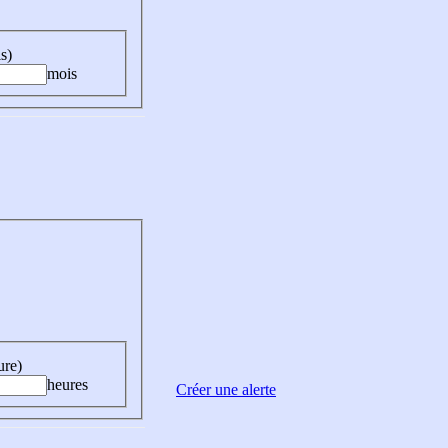
s)
mois
ure)
heures
Créer une alerte