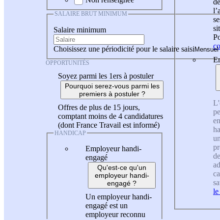
de
l
SALAIRE BRUT MINIMUM
se
si
Salaire minimum
Po
co
Choisissez une périodicité pour le salaire saisi
En
OPPORTUNITÉS
Soyez parmi les 1ers à postuler
Pourquoi serez-vous parmi les
premiers à postuler ?
L'
Offres de plus de 15 jours,
pe
comptant moins de 4 candidatures
en
(dont France Travail est informé)
ha
HANDICAP
un
pr
Employeur handi-
de
engagé
ad
Qu'est-ce qu'un
ca
employeur handi-
sa
engagé ?
le
Un employeur handi-
engagé est un
employeur reconnu