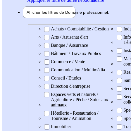
Appliquer
le filtre de durée hebdomadaire
Afficher les filtres de
Domaine pro
fessionnel
Domaine professionel
Achats / Comptabilité / Gestion
Indu
Arts / Artisanat d'art
Info
Tél
Banque / Assurance
Inst
Bâtiment / Travaux Publics
Mark
Commerce / Vente
com
Communication / Multimédia
Res
Conseil / Etudes
San
Direction d'entreprise
Secr
Espaces verts et naturels /
Serv
Agriculture / Pêche / Soins aux
coll
animaux
Spe
Hôtellerie - Restauration /
Tourisme / Animation
Spo
Immobilier
Tran