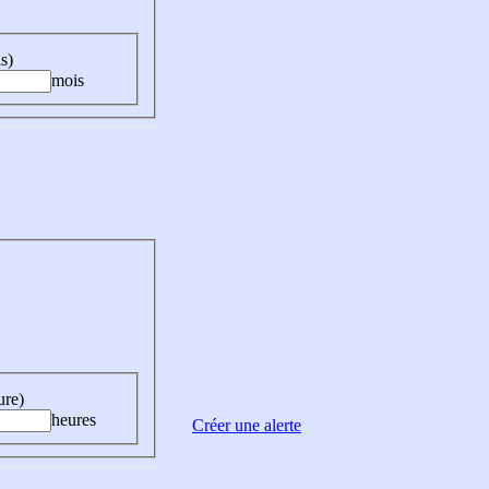
s)
mois
ure)
heures
Créer une alerte