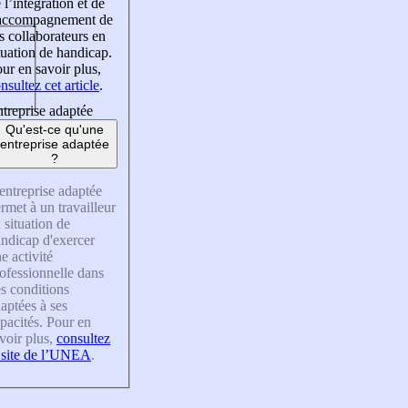
 l’intégration et de
’accompagnement de
s collaborateurs en
tuation de handicap.
ur en savoir plus,
nsultez cet article
.
treprise adaptée
Qu'est-ce qu'une
entreprise adaptée
?
entreprise adaptée
rmet à un travailleur
 situation de
ndicap d'exercer
e activité
ofessionnelle dans
s conditions
aptées à ses
pacités. Pour en
voir plus,
consultez
 site de l’UNEA
.