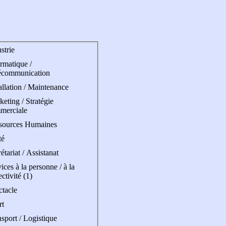
strie
rmatique /
écommunication
allation / Maintenance
eting / Stratégie
merciale
sources Humaines
té
étariat / Assistanat
ices à la personne / à la
ectivité (1)
ctacle
rt
sport / Logistique