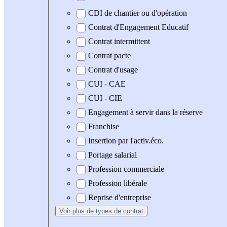
CDI de chantier ou d'opération
Contrat d'Engagement Educatif
Contrat intermittent
Contrat pacte
Contrat d'usage
CUI - CAE
CUI - CIE
Engagement à servir dans la réserve
Franchise
Insertion par l'activ.éco.
Portage salarial
Profession commerciale
Profession libérale
Reprise d'entreprise
Voir plus
de types de contrat