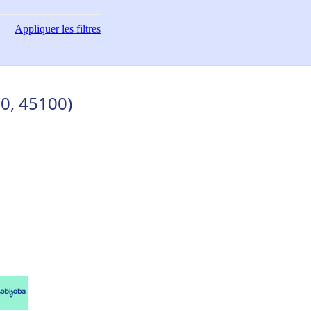
Appliquer
les filtres
00, 45100)