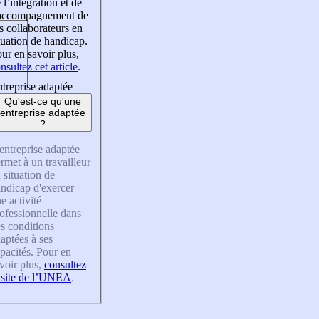
 l’intégration et de
’accompagnement de
s collaborateurs en
tuation de handicap.
ur en savoir plus,
nsultez cet article
.
treprise adaptée
Qu'est-ce qu'une
entreprise adaptée
?
entreprise adaptée
rmet à un travailleur
 situation de
ndicap d'exercer
e activité
ofessionnelle dans
s conditions
aptées à ses
pacités. Pour en
voir plus,
consultez
 site de l’UNEA
.