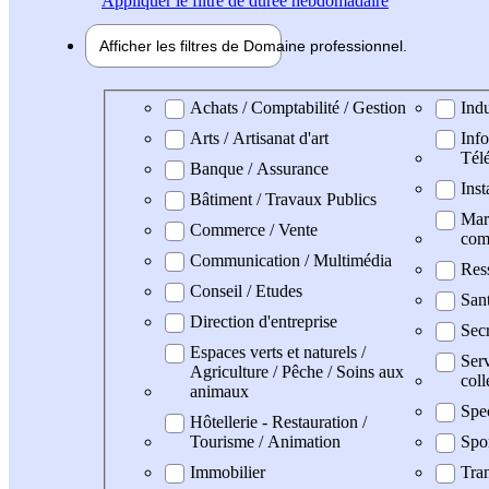
Appliquer
le filtre de durée hebdomadaire
Afficher les filtres de
Domaine pro
fessionnel
Domaine professionel
Achats / Comptabilité / Gestion
Indu
Arts / Artisanat d'art
Info
Tél
Banque / Assurance
Inst
Bâtiment / Travaux Publics
Mark
Commerce / Vente
com
Communication / Multimédia
Res
Conseil / Etudes
San
Direction d'entreprise
Secr
Espaces verts et naturels /
Serv
Agriculture / Pêche / Soins aux
coll
animaux
Spe
Hôtellerie - Restauration /
Tourisme / Animation
Spo
Immobilier
Tran