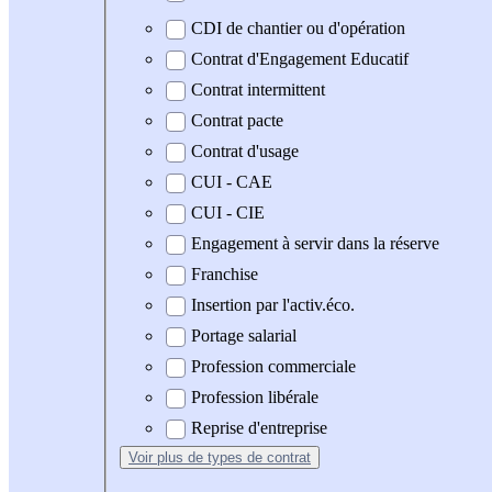
CDI de chantier ou d'opération
Contrat d'Engagement Educatif
Contrat intermittent
Contrat pacte
Contrat d'usage
CUI - CAE
CUI - CIE
Engagement à servir dans la réserve
Franchise
Insertion par l'activ.éco.
Portage salarial
Profession commerciale
Profession libérale
Reprise d'entreprise
Voir plus
de types de contrat