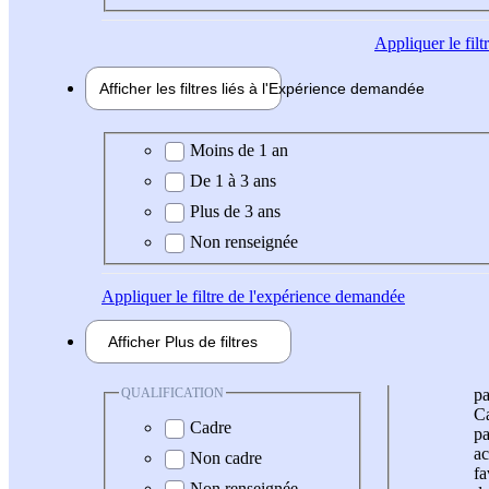
Appliquer
le fil
Afficher les filtres liés à l'
Expérience
demandée
Expérience demandée
Moins de 1 an
De 1 à 3 ans
Plus de 3 ans
Non renseignée
Appliquer
le filtre de l'expérience demandée
Afficher
Plus de
filtres
QUALIFICATION
pa
Ca
Cadre
pa
ac
Non cadre
fa
Non renseignée