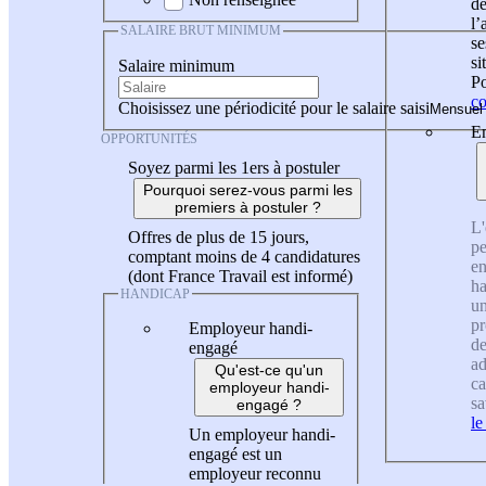
de
l
SALAIRE BRUT MINIMUM
se
si
Salaire minimum
Po
co
Choisissez une périodicité pour le salaire saisi
En
OPPORTUNITÉS
Soyez parmi les 1ers à postuler
Pourquoi serez-vous parmi les
premiers à postuler ?
L'
Offres de plus de 15 jours,
pe
comptant moins de 4 candidatures
en
(dont France Travail est informé)
ha
HANDICAP
un
pr
Employeur handi-
de
engagé
ad
Qu'est-ce qu'un
ca
employeur handi-
sa
engagé ?
le
Un employeur handi-
engagé est un
employeur reconnu