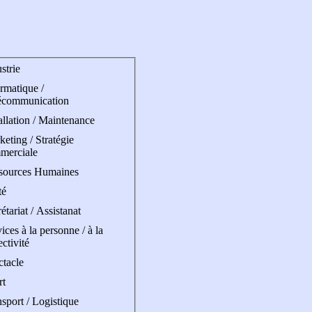
strie
rmatique /
écommunication
allation / Maintenance
eting / Stratégie
merciale
sources Humaines
té
étariat / Assistanat
ices à la personne / à la
ectivité
ctacle
rt
sport / Logistique