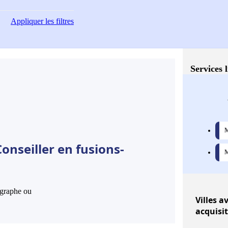
Appliquer
les filtres
Services 
M
onseiller en fusions-
M
hographe ou
Villes
av
acquisi