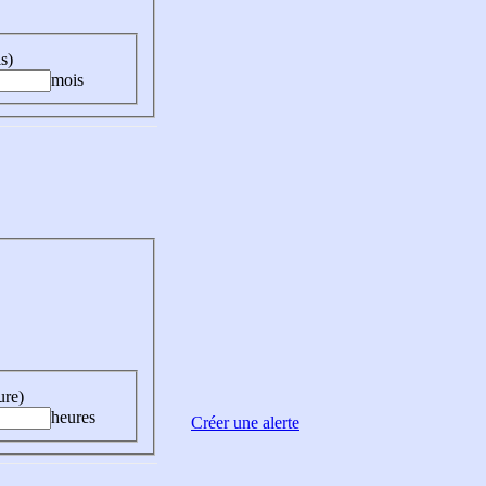
s)
mois
ure)
heures
Créer une alerte