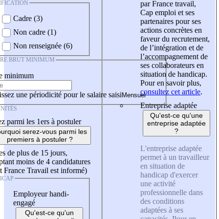
IFICATION
par France travail,
Cap emploi et ses
Cadre (3)
partenaires pour ses
actions concrètes en
Non cadre (1)
faveur du recrutement,
Non renseignée (6)
de l’intégration et de
l’accompagnement de
IRE BRUT MINIMUM
ses collaborateurs en
situation de handicap.
re minimum
Pour en savoir plus,
consultez cet article
.
ssez une périodicité pour le salaire saisi
Entreprise adaptée
NITÉS
Qu'est-ce qu'une
z parmi les 1ers à postuler
entreprise adaptée
?
urquoi serez-vous parmi les
premiers à postuler ?
L'entreprise adaptée
es de plus de 15 jours,
permet à un travailleur
tant moins de 4 candidatures
en situation de
t France Travail est informé)
handicap d'exercer
ICAP
une activité
professionnelle dans
Employeur handi-
des conditions
engagé
adaptées à ses
Qu'est-ce qu'un
capacités. Pour en