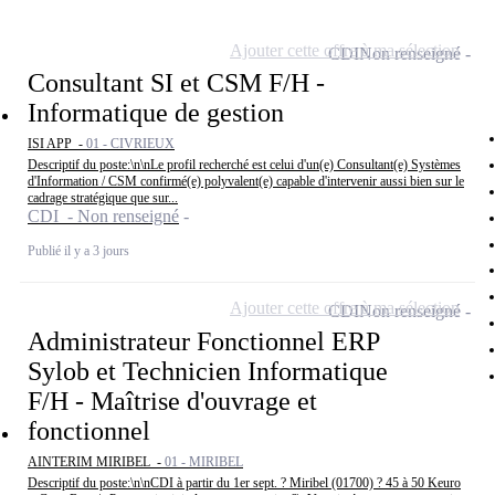
Ajouter cette offre à ma sélection
CDI
Non renseigné
Consultant SI et CSM F/H -
Informatique de gestion
ISI APP -
01 - CIVRIEUX
Descriptif du poste:\n\nLe profil recherché est celui d'un(e) Consultant(e) Systèmes
d'Information / CSM confirmé(e) polyvalent(e) capable d'intervenir aussi bien sur le
cadrage stratégique que sur...
CDI - Non renseigné
Publié il y a 3 jours
Ajouter cette offre à ma sélection
CDI
Non renseigné
Administrateur Fonctionnel ERP
Sylob et Technicien Informatique
F/H - Maîtrise d'ouvrage et
fonctionnel
AINTERIM MIRIBEL -
01 - MIRIBEL
Descriptif du poste:\n\nCDI à partir du 1er sept. ? Miribel (01700) ? 45 à 50 Keuro