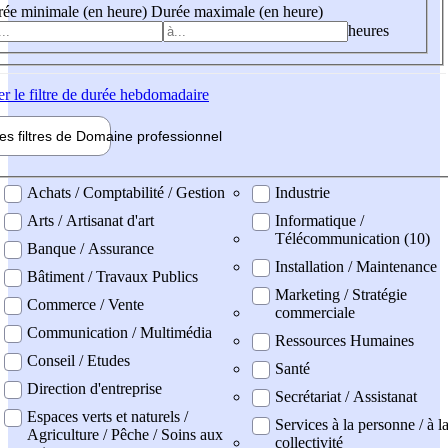
ée minimale (en heure)
Durée maximale (en heure)
heures
er
le filtre de durée hebdomadaire
les filtres de
Domaine pro
fessionnel
ne professionel
Achats / Comptabilité / Gestion
Industrie
Arts / Artisanat d'art
Informatique /
Télécommunication (10)
Banque / Assurance
Installation / Maintenance
Bâtiment / Travaux Publics
Marketing / Stratégie
Commerce / Vente
commerciale
Communication / Multimédia
Ressources Humaines
Conseil / Etudes
Santé
Direction d'entreprise
Secrétariat / Assistanat
Espaces verts et naturels /
Services à la personne / à l
Agriculture / Pêche / Soins aux
collectivité