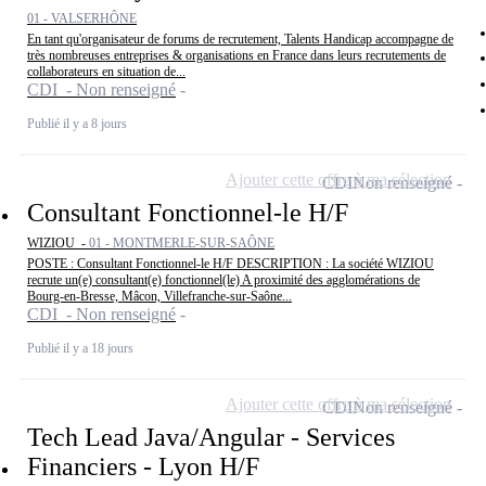
01 - VALSERHÔNE
En tant qu'organisateur de forums de recrutement, Talents Handicap accompagne de
très nombreuses entreprises & organisations en France dans leurs recrutements de
collaborateurs en situation de...
CDI - Non renseigné
Publié il y a 8 jours
Ajouter cette offre à ma sélection
CDI
Non renseigné
Consultant Fonctionnel-le H/F
WIZIOU -
01 - MONTMERLE-SUR-SAÔNE
POSTE : Consultant Fonctionnel-le H/F DESCRIPTION : La société WIZIOU
recrute un(e) consultant(e) fonctionnel(le) A proximité des agglomérations de
Bourg-en-Bresse, Mâcon, Villefranche-sur-Saône...
CDI - Non renseigné
Publié il y a 18 jours
Ajouter cette offre à ma sélection
CDI
Non renseigné
Tech Lead Java/Angular - Services
Financiers - Lyon H/F