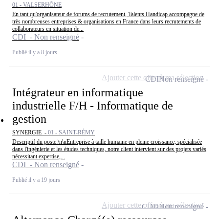
01 - VALSERHÔNE
En tant qu'organisateur de forums de recrutement, Talents Handicap accompagne de
très nombreuses entreprises & organisations en France dans leurs recrutements de
collaborateurs en situation de...
CDI - Non renseigné
Publié il y a 8 jours
Ajouter cette offre à ma sélection
CDI
Non renseigné
Intégrateur en informatique
industrielle F/H - Informatique de
gestion
SYNERGIE -
01 - SAINT-RÉMY
Descriptif du poste:\n\nEntreprise à taille humaine en pleine croissance, spécialisée
dans l'ingénierie et les études techniques, notre client intervient sur des projets variés
nécessitant expertise,...
CDI - Non renseigné
Publié il y a 19 jours
Ajouter cette offre à ma sélection
CDD
Non renseigné