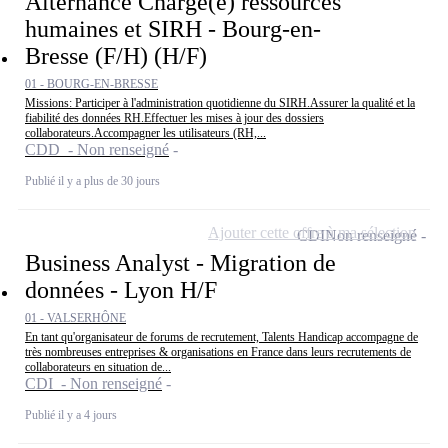
Alternance Chargé(e) ressources
humaines et SIRH - Bourg-en-
Bresse (F/H) (H/F)
01 - BOURG-EN-BRESSE
Missions: Participer à l'administration quotidienne du SIRH.Assurer la qualité et la
fiabilité des données RH.Effectuer les mises à jour des dossiers
collaborateurs.Accompagner les utilisateurs (RH,...
CDD - Non renseigné
Publié il y a plus de 30 jours
Ajouter cette offre à ma sélection
CDI
Non renseigné
Business Analyst - Migration de
données - Lyon H/F
01 - VALSERHÔNE
En tant qu'organisateur de forums de recrutement, Talents Handicap accompagne de
très nombreuses entreprises & organisations en France dans leurs recrutements de
collaborateurs en situation de...
CDI - Non renseigné
Publié il y a 4 jours