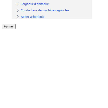
Fermer
Fermer
le détail de l'offre
/
Offre
sur
Offre précéden