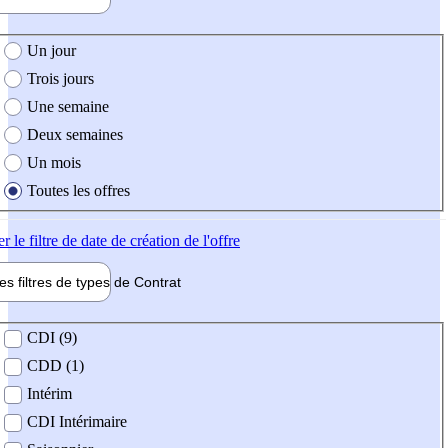
e création de l'offre
Un jour
Trois jours
Une semaine
Deux semaines
Un mois
Toutes les offres
er
le filtre de date de création de l'offre
les filtres de types de
Contrat
de contrat
CDI (9)
CDD (1)
Intérim
CDI Intérimaire