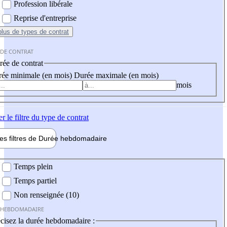
Profession libérale
Reprise d'entreprise
plus
de types de contrat
 DE CONTRAT
ée de contrat
ée minimale (en mois)
Durée maximale (en mois)
mois
er
le filtre du type de contrat
les filtres de
Durée hebdo
madaire
 hebdomadaire
Temps plein
Temps partiel
Non renseignée (10)
 HEBDOMADAIRE
cisez la durée hebdomadaire :