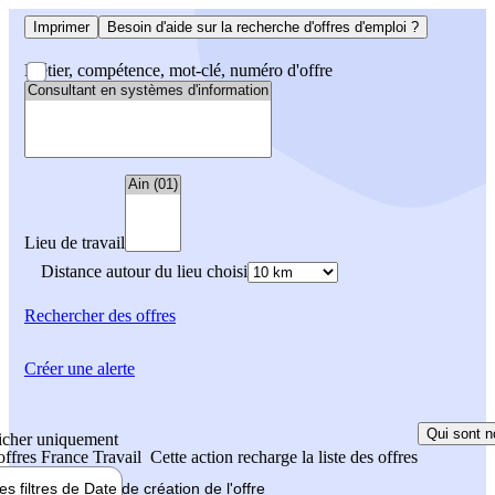
Imprimer
Besoin d'aide sur la recherche d'offres d'emploi ?
Métier, compétence, mot-clé, numéro d'offre
Lieu de travail
Distance autour du lieu choisi
Rechercher
des offres
Créer une alerte
Qui sont n
icher uniquement
 offres France Travail
Cette action recharge la liste des offres
les filtres de
Date de création
de l'offre