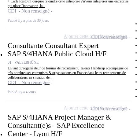
+ Carte Resto\nPourquoi rejoindre cette entreprise ?\nVous intégrerez une entreprise
qui place l'innovation, la...
CDI - Non renseigné
Publié il y a plus de 30 jours
Ajouter cette offre à ma sélection
CDI
Non renseigné
Consultante Consultant Expert
SAP S/4HANA Public Cloud H/F
01 - VALSERHÔNE
En tant qu'organisateur de forums de recrutement, Talents Handicap accompagne de
très nombreuses entreprises & organisations en France dans leurs recrutements de
collaborateurs en situation de...
CDI - Non renseigné
Publié il y a 4 jours
Ajouter cette offre à ma sélection
CDI
Non renseigné
SAP S/4HANA Project Manager &
Consultant(e)s - SAP Excellence
Center - Lyon H/F