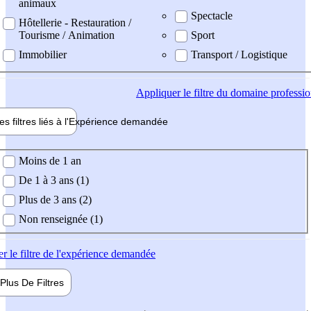
animaux
Spectacle
Hôtellerie - Restauration /
Tourisme / Animation
Sport
Immobilier
Transport / Logistique
Appliquer
le filtre du domaine professi
es filtres liés à l'
Expérience
demandée
ience demandée
Moins de 1 an
De 1 à 3 ans (1)
Plus de 3 ans (2)
Non renseignée (1)
er
le filtre de l'expérience demandée
Plus De
Filtres