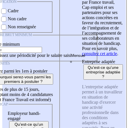
IFICATION
par France travail,
Cap emploi et ses
Cadre
partenaires pour ses
actions concrètes en
Non cadre
faveur du recrutement,
Non renseignée
de l’intégration et de
l’accompagnement de
IRE BRUT MINIMUM
ses collaborateurs en
situation de handicap.
re minimum
Pour en savoir plus,
consultez cet article
.
ssez une périodicité pour le salaire saisi
Entreprise adaptée
NITÉS
Qu'est-ce qu'une
z parmi les 1ers à postuler
entreprise adaptée
?
urquoi serez-vous parmi les
premiers à postuler ?
L'entreprise adaptée
es de plus de 15 jours,
permet à un travailleur
tant moins de 4 candidatures
en situation de
t France Travail est informé)
handicap d'exercer
ICAP
une activité
professionnelle dans
Employeur handi-
des conditions
engagé
adaptées à ses
Qu'est-ce qu'un
capacités. Pour en