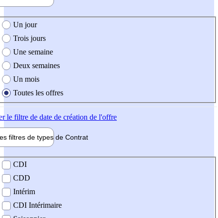
e création de l'offre
Un jour
Trois jours
Une semaine
Deux semaines
Un mois
Toutes les offres
er
le filtre de date de création de l'offre
les filtres de types de
Contrat
de contrat
CDI
CDD
Intérim
CDI Intérimaire