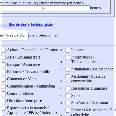
ée minimale (en heure)
Durée maximale (en heure)
heures
er
le filtre de durée hebdomadaire
les filtres de
Domaine pro
fessionnel
ne professionel
Achats / Comptabilité / Gestion
Industrie
Arts / Artisanat d'art
Informatique /
Télécommunication
Banque / Assurance
Installation / Maintenance
Bâtiment / Travaux Publics
Marketing / Stratégie
Commerce / Vente
commerciale
Communication / Multimédia
Ressources Humaines
Conseil / Etudes
Santé
Direction d'entreprise
Secrétariat / Assistanat
Espaces verts et naturels /
Services à la personne / à l
Agriculture / Pêche / Soins aux
collectivité