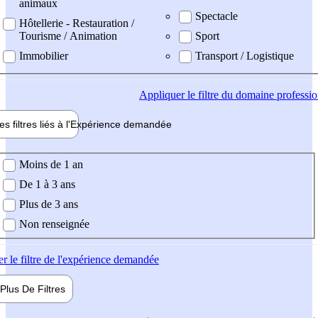
animaux
Spectacle
Hôtellerie - Restauration /
Tourisme / Animation
Sport
Immobilier
Transport / Logistique
Appliquer
le filtre du domaine professi
es filtres liés à l'
Expérience
demandée
ience demandée
Moins de 1 an
De 1 à 3 ans
Plus de 3 ans
Non renseignée
er
le filtre de l'expérience demandée
Plus De
Filtres