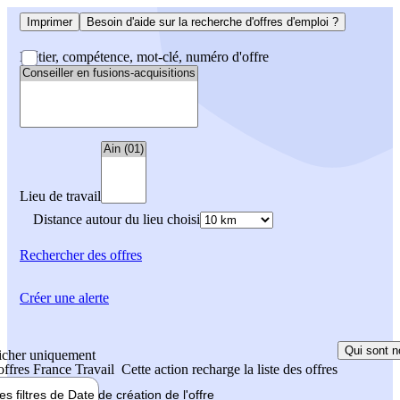
Imprimer
Besoin d'aide sur la recherche d'offres d'emploi ?
Métier, compétence, mot-clé, numéro d'offre
Lieu de travail
Distance autour du lieu choisi
Rechercher
des offres
Créer une alerte
Qui sont n
icher uniquement
 offres France Travail
Cette action recharge la liste des offres
les filtres de
Date de création
de l'offre