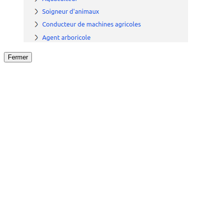
Fermer
Fermer
le détail de l'offre
/
Offre
sur
Offre précéden