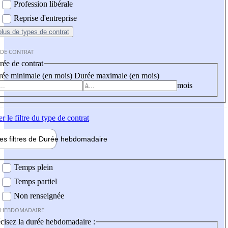
Profession libérale
Reprise d'entreprise
plus
de types de contrat
 DE CONTRAT
ée de contrat
ée minimale (en mois)
Durée maximale (en mois)
mois
er
le filtre du type de contrat
les filtres de
Durée hebdo
madaire
 hebdomadaire
Temps plein
Temps partiel
Non renseignée
 HEBDOMADAIRE
cisez la durée hebdomadaire :