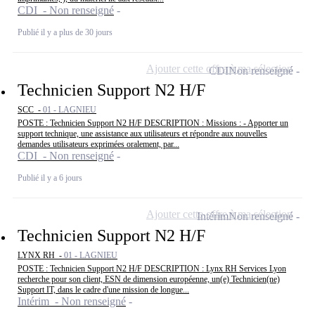
CDI - Non renseigné
Publié il y a plus de 30 jours
Ajouter cette offre à ma sélection
CDI
Non renseigné
Technicien Support N2 H/F
SCC -
01 - LAGNIEU
POSTE : Technicien Support N2 H/F DESCRIPTION : Missions : - Apporter un
support technique, une assistance aux utilisateurs et répondre aux nouvelles
demandes utilisateurs exprimées oralement, par...
CDI - Non renseigné
Publié il y a 6 jours
Ajouter cette offre à ma sélection
Intérim
Non renseigné
Technicien Support N2 H/F
LYNX RH -
01 - LAGNIEU
POSTE : Technicien Support N2 H/F DESCRIPTION : Lynx RH Services Lyon
recherche pour son client, ESN de dimension européenne, un(e) Technicien(ne)
Support IT, dans le cadre d'une mission de longue...
Intérim - Non renseigné