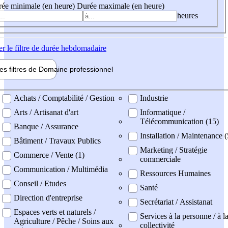
ée minimale (en heure)
Durée maximale (en heure)
heures
er
le filtre de durée hebdomadaire
les filtres de
Domaine pro
fessionnel
ne professionel
Achats / Comptabilité / Gestion
Industrie
Arts / Artisanat d'art
Informatique /
Télécommunication (15)
Banque / Assurance
Installation / Maintenance (
Bâtiment / Travaux Publics
Marketing / Stratégie
Commerce / Vente (1)
commerciale
Communication / Multimédia
Ressources Humaines
Conseil / Etudes
Santé
Direction d'entreprise
Secrétariat / Assistanat
Espaces verts et naturels /
Services à la personne / à l
Agriculture / Pêche / Soins aux
collectivité