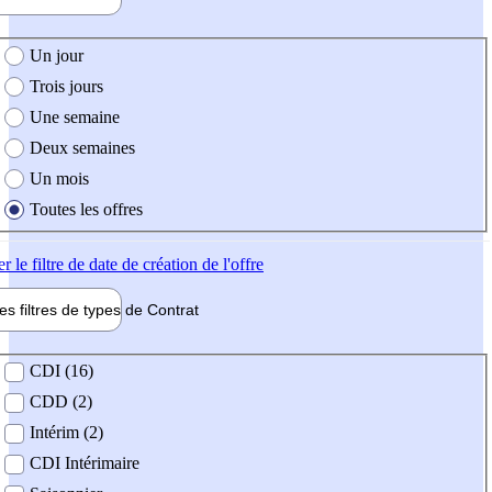
e création de l'offre
Un jour
Trois jours
Une semaine
Deux semaines
Un mois
Toutes les offres
er
le filtre de date de création de l'offre
les filtres de types de
Contrat
de contrat
CDI (16)
CDD (2)
Intérim (2)
CDI Intérimaire