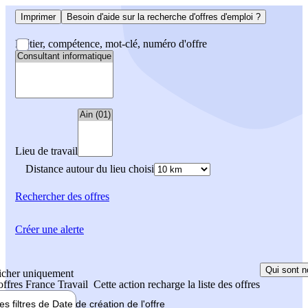
Imprimer
Besoin d'aide sur la recherche d'offres d'emploi ?
Métier, compétence, mot-clé, numéro d'offre
Lieu de travail
Distance autour du lieu choisi
Rechercher
des offres
Créer une alerte
Qui sont n
icher uniquement
 offres France Travail
Cette action recharge la liste des offres
les filtres de
Date de création
de l'offre