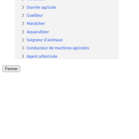
Fermer
Fermer
le détail de l'offre
/
Offre
sur
Offre précéden