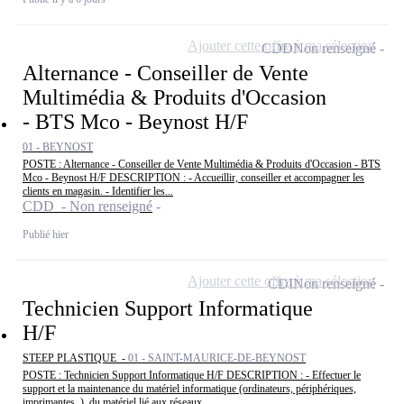
Ajouter cette offre à ma sélection
CDD
Non renseigné
Alternance - Conseiller de Vente
Multimédia & Produits d'Occasion
- BTS Mco - Beynost H/F
01 - BEYNOST
POSTE : Alternance - Conseiller de Vente Multimédia & Produits d'Occasion - BTS
Mco - Beynost H/F DESCRIPTION : - Accueillir, conseiller et accompagner les
clients en magasin. - Identifier les...
CDD - Non renseigné
Publié hier
Ajouter cette offre à ma sélection
CDI
Non renseigné
Technicien Support Informatique
H/F
STEEP PLASTIQUE -
01 - SAINT-MAURICE-DE-BEYNOST
POSTE : Technicien Support Informatique H/F DESCRIPTION : - Effectuer le
support et la maintenance du matériel informatique (ordinateurs, périphériques,
imprimantes, ), du matériel lié aux réseaux...