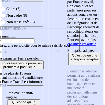
IFICATION
par France travail,
Cap emploi et ses
Cadre (5)
partenaires pour ses
actions concrètes en
Non cadre (8)
faveur du recrutement,
Non renseignée (8)
de l’intégration et de
l’accompagnement de
IRE BRUT MINIMUM
ses collaborateurs en
situation de handicap.
re minimum
Pour en savoir plus,
consultez cet article
.
ssez une périodicité pour le salaire saisi
Entreprise adaptée
NITÉS
Qu'est-ce qu'une
z parmi les 1ers à postuler
entreprise adaptée
?
urquoi serez-vous parmi les
premiers à postuler ?
L'entreprise adaptée
es de plus de 15 jours,
permet à un travailleur
tant moins de 4 candidatures
en situation de
t France Travail est informé)
handicap d'exercer
ICAP
une activité
professionnelle dans
Employeur handi-
des conditions
engagé
adaptées à ses
Qu'est-ce qu'un
capacités. Pour en