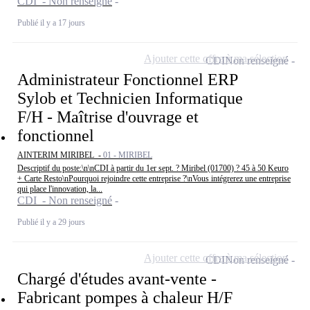
CDI - Non renseigné
Publié il y a 17 jours
Ajouter cette offre à ma sélection
CDI
Non renseigné
Administrateur Fonctionnel ERP
Sylob et Technicien Informatique
F/H - Maîtrise d'ouvrage et
fonctionnel
AINTERIM MIRIBEL -
01 - MIRIBEL
Descriptif du poste:\n\nCDI à partir du 1er sept. ? Miribel (01700) ? 45 à 50 Keuro
+ Carte Resto\nPourquoi rejoindre cette entreprise ?\nVous intégrerez une entreprise
qui place l'innovation, la...
CDI - Non renseigné
Publié il y a 29 jours
Ajouter cette offre à ma sélection
CDI
Non renseigné
Chargé d'études avant-vente -
Fabricant pompes à chaleur H/F