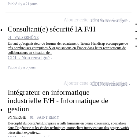
Publié il y a 21 jours
Ajouter cette offre à ma sélection
CDI
Non renseigné
Consultant(e) sécurité IA F/H
01 - VALSERHÔNE
En tant qu'organisateur de forums de recrutement, Talents Handicap accompagne de
très nombreuses entreprises & organisations en France dans leurs recrutements de
collaborateurs en situation de...
CDI - Non renseigné
Publié il y a 6 jours
Ajouter cette offre à ma sélection
CDI
Non renseigné
Intégrateur en informatique
industrielle F/H - Informatique de
gestion
SYNERGIE -
01 - SAINT-RÉMY
Descriptif du poste:\n\nEntreprise à taille humaine en pleine croissance, spécialisée
dans l'ingénierie et les études techniques, notre client intervient sur des projets variés
nécessitant expertise,...