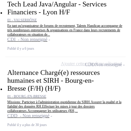
Tech Lead Java/Angular - Services
Financiers - Lyon H/F
01 - VALSERHÔNE
En tant qu'organisateur de forums de recrutement, Talents Handicap accompagne de
très nombreuses entreprises & organisations en France dans leurs recrutements de
collaborateurs en situation de...
CDI - Non renseigné
Publié il y a 6 jours
Ajouter cette offre à ma sélection
CDD
Non renseigné
Alternance Chargé(e) ressources
humaines et SIRH - Bourg-en-
Bresse (F/H) (H/F)
01 - BOURG-EN-BRESSE
Missions: Participer à l'administration quotidienne du SIRH.Assurer la qualité et la
fiabilité des données RH.Effectuer les mises à jour des dossiers
collaborateurs.Accompagner les utilisateurs (RH,...
CDD - Non renseigné
Publié il y a plus de 30 jours