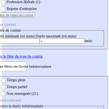
Profession libérale (1)
Reprise d'entreprise
plus
de types de contrat
 DE CONTRAT
ée de contrat
ée minimale (en mois)
Durée maximale (en mois)
mois
er
le filtre du type de contrat
les filtres de
Durée hebdo
madaire
 hebdomadaire
Temps plein
Temps partiel
Non renseignée (21)
 HEBDOMADAIRE
cisez la durée hebdomadaire :