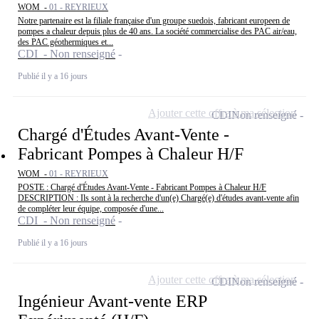
WOM -
01 - REYRIEUX
Notre partenaire est la filiale française d'un groupe suedois, fabricant europeen de
pompes a chaleur depuis plus de 40 ans. La société commercialise des PAC air/eau,
des PAC géothermiques et...
CDI - Non renseigné
Publié il y a 16 jours
Ajouter cette offre à ma sélection
CDI
Non renseigné
Chargé d'Études Avant-Vente -
Fabricant Pompes à Chaleur H/F
WOM -
01 - REYRIEUX
POSTE : Chargé d'Études Avant-Vente - Fabricant Pompes à Chaleur H/F
DESCRIPTION : Ils sont à la recherche d'un(e) Chargé(e) d'études avant-vente afin
de compléter leur équipe, composée d'une...
CDI - Non renseigné
Publié il y a 16 jours
Ajouter cette offre à ma sélection
CDI
Non renseigné
Ingénieur Avant-vente ERP