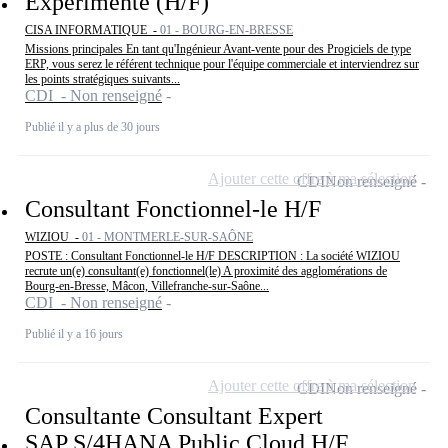
Expérimenté (H/F)
CISA INFORMATIQUE -
01 - BOURG-EN-BRESSE
Missions principales En tant qu'Ingénieur Avant-vente pour des Progiciels de type
ERP, vous serez le référent technique pour l'équipe commerciale et interviendrez sur
les points stratégiques suivants...
CDI - Non renseigné
Publié il y a plus de 30 jours
Ajouter cette offre à ma sélection
CDI
Non renseigné
Consultant Fonctionnel-le H/F
WIZIOU -
01 - MONTMERLE-SUR-SAÔNE
POSTE : Consultant Fonctionnel-le H/F DESCRIPTION : La société WIZIOU
recrute un(e) consultant(e) fonctionnel(le) A proximité des agglomérations de
Bourg-en-Bresse, Mâcon, Villefranche-sur-Saône...
CDI - Non renseigné
Publié il y a 16 jours
Ajouter cette offre à ma sélection
CDI
Non renseigné
Consultante Consultant Expert
SAP S/4HANA Public Cloud H/F