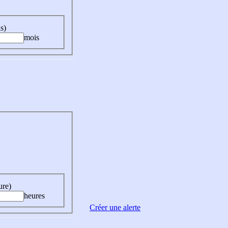
s)
mois
ure)
heures
Créer une alerte