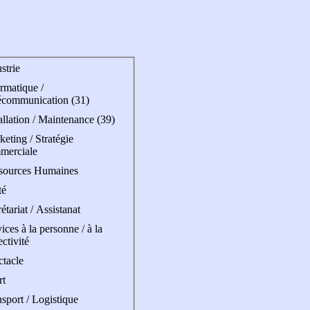
strie
rmatique /
écommunication (31)
allation / Maintenance (39)
eting / Stratégie
merciale
sources Humaines
té
étariat / Assistanat
ices à la personne / à la
ectivité
ctacle
rt
sport / Logistique