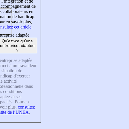
 l’intégration et de
’accompagnement de
s collaborateurs en
tuation de handicap.
ur en savoir plus,
nsultez cet article
.
treprise adaptée
Qu'est-ce qu'une
entreprise adaptée
?
entreprise adaptée
rmet à un travailleur
 situation de
ndicap d'exercer
e activité
ofessionnelle dans
s conditions
aptées à ses
pacités. Pour en
voir plus,
consultez
 site de l’UNEA
.