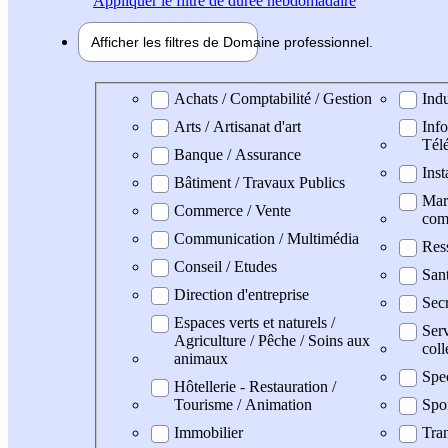
Appliquer
le filtre de durée hebdomadaire
Afficher les filtres de
Domaine pro
fessionnel
Domaine professionel
Achats / Comptabilité / Gestion
Indu
Arts / Artisanat d'art
Info
Tél
Banque / Assurance
Inst
Bâtiment / Travaux Publics
Mark
Commerce / Vente
com
Communication / Multimédia
Res
Conseil / Etudes
San
Direction d'entreprise
Secr
Espaces verts et naturels /
Serv
Agriculture / Pêche / Soins aux
coll
animaux
Spe
Hôtellerie - Restauration /
Tourisme / Animation
Spo
Immobilier
Tran