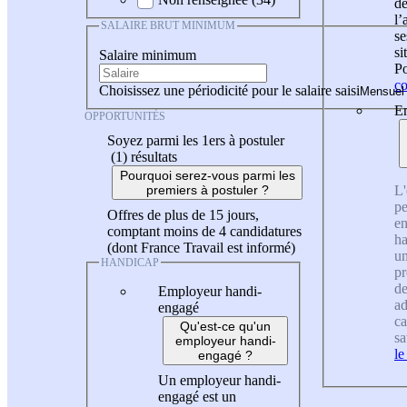
de
l
SALAIRE BRUT MINIMUM
se
si
Salaire minimum
Po
co
Choisissez une périodicité pour le salaire saisi
En
OPPORTUNITÉS
Soyez parmi les 1ers à postuler
(1)
résultats
Pourquoi serez-vous parmi les
L'
premiers à postuler ?
pe
Offres de plus de 15 jours,
en
comptant moins de 4 candidatures
ha
(dont France Travail est informé)
un
HANDICAP
pr
de
Employeur handi-
ad
engagé
ca
Qu'est-ce qu'un
sa
employeur handi-
le
engagé ?
Un employeur handi-
engagé est un