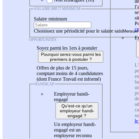
de
l
SALAIRE BRUT MINIMUM
se
si
Salaire minimum
Po
co
Choisissez une périodicité pour le salaire saisi
En
OPPORTUNITÉS
Soyez parmi les 1ers à postuler
Pourquoi serez-vous parmi les
premiers à postuler ?
L'
Offres de plus de 15 jours,
pe
comptant moins de 4 candidatures
en
(dont France Travail est informé)
ha
HANDICAP
un
pr
Employeur handi-
de
engagé
ad
Qu'est-ce qu'un
ca
employeur handi-
sa
engagé ?
le
Un employeur handi-
engagé est un
employeur reconnu