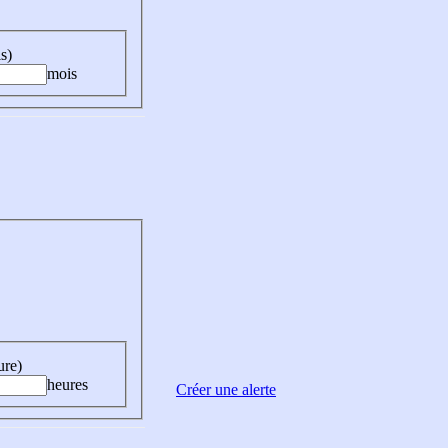
s)
mois
ure)
heures
Créer une alerte