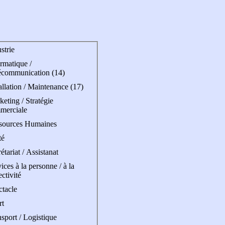
strie
rmatique /
écommunication (14)
allation / Maintenance (17)
eting / Stratégie
merciale
sources Humaines
té
étariat / Assistanat
ices à la personne / à la
ectivité
ctacle
rt
sport / Logistique