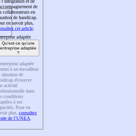
 l’intégration et de
’accompagnement de
s collaborateurs en
tuation de handicap.
ur en savoir plus,
nsultez cet article
.
treprise adaptée
Qu'est-ce qu'une
entreprise adaptée
?
entreprise adaptée
rmet à un travailleur
 situation de
ndicap d'exercer
e activité
ofessionnelle dans
s conditions
aptées à ses
pacités. Pour en
voir plus,
consultez
 site de l’UNEA
.