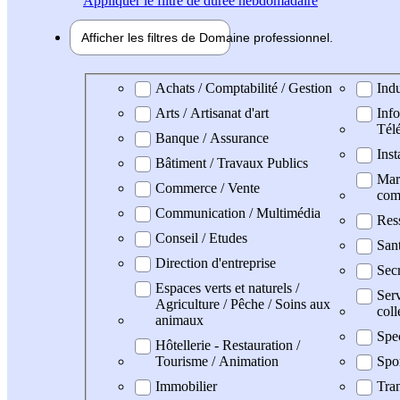
Appliquer
le filtre de durée hebdomadaire
Afficher les filtres de
Domaine pro
fessionnel
Domaine professionel
Achats / Comptabilité / Gestion
Indu
Arts / Artisanat d'art
Info
Tél
Banque / Assurance
Inst
Bâtiment / Travaux Publics
Mark
Commerce / Vente
com
Communication / Multimédia
Res
Conseil / Etudes
San
Direction d'entreprise
Secr
Espaces verts et naturels /
Serv
Agriculture / Pêche / Soins aux
coll
animaux
Spe
Hôtellerie - Restauration /
Tourisme / Animation
Spo
Immobilier
Tran