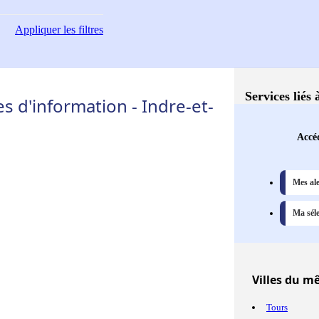
Appliquer
les filtres
Services liés
 d'information - Indre-et-
Accéd
Mes ale
Ma séle
Villes
du mêm
Tours