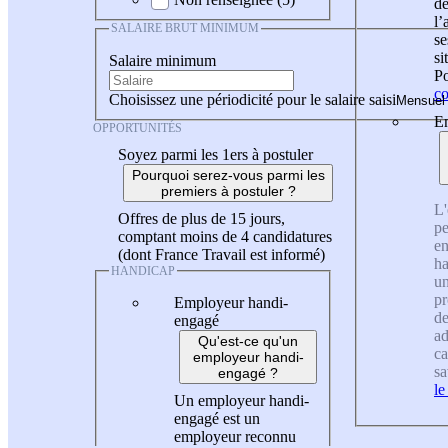
de
l
SALAIRE BRUT MINIMUM
se
si
Salaire minimum
Po
co
Choisissez une périodicité pour le salaire saisi
En
OPPORTUNITÉS
Soyez parmi les 1ers à postuler
Pourquoi serez-vous parmi les
premiers à postuler ?
L'
Offres de plus de 15 jours,
pe
comptant moins de 4 candidatures
en
(dont France Travail est informé)
ha
HANDICAP
un
pr
Employeur handi-
de
engagé
ad
Qu'est-ce qu'un
ca
employeur handi-
sa
engagé ?
le
Un employeur handi-
engagé est un
employeur reconnu