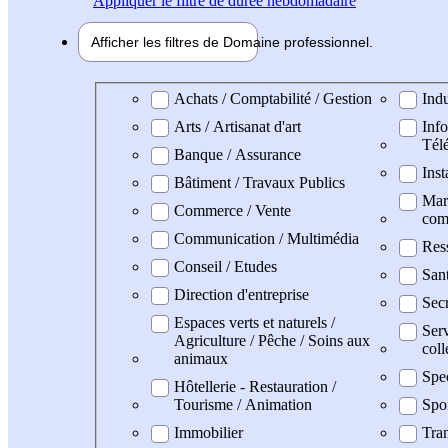
Appliquer
le filtre de durée hebdomadaire
Afficher les filtres de
Domaine pro
fessionnel
Domaine professionel
Achats / Comptabilité / Gestion
Indu
Arts / Artisanat d'art
Info
Tél
Banque / Assurance
Inst
Bâtiment / Travaux Publics
Mark
Commerce / Vente
com
Communication / Multimédia
Res
Conseil / Etudes
San
Direction d'entreprise
Secr
Espaces verts et naturels /
Serv
Agriculture / Pêche / Soins aux
coll
animaux
Spe
Hôtellerie - Restauration /
Tourisme / Animation
Spo
Immobilier
Tran