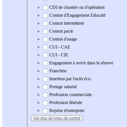
CDI de chantier ou d'opération
Contrat d'Engagement Educatif
Contrat intermittent
Contrat pacte
Contrat d'usage
CUI - CAE
CUI - CIE
Engagement à servir dans la réserve
Franchise
Insertion par l'activ.éco.
Portage salarial
Profession commerciale
Profession libérale
Reprise d'entreprise
Voir plus
de types de contrat