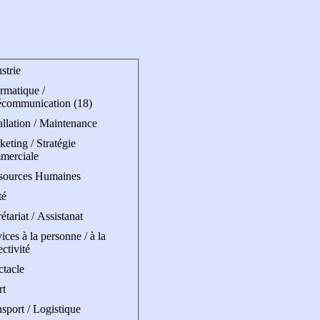
strie
rmatique /
écommunication (18)
allation / Maintenance
eting / Stratégie
merciale
sources Humaines
té
étariat / Assistanat
ices à la personne / à la
ectivité
ctacle
rt
sport / Logistique