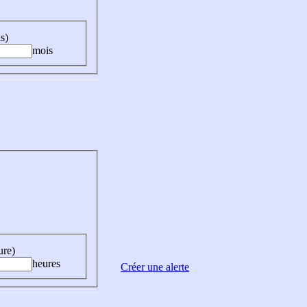
s)
mois
ure)
heures
Créer une alerte