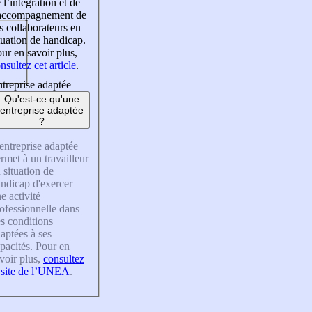
 l’intégration et de
’accompagnement de
s collaborateurs en
tuation de handicap.
ur en savoir plus,
nsultez cet article
.
treprise adaptée
Qu'est-ce qu'une
entreprise adaptée
?
entreprise adaptée
rmet à un travailleur
 situation de
ndicap d'exercer
e activité
ofessionnelle dans
s conditions
aptées à ses
pacités. Pour en
voir plus,
consultez
 site de l’UNEA
.