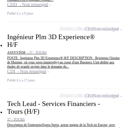
CDD - Non renseigné
Publié il y a 9 jours
Ajouter cette offre à ma sélection
CDI
Non renseigné
Ingénieur Plm 3D Experience®
H/F
ASSYSTEM -
37 - TOURS
POSTE : Ingénieur Plm 3D Experience® H/F DESCRIPTION : Rejoignez l'équipe
de Maxime, où vous serez immergé(e) au coeur d'une Business Unit dédiée aux
études de grands projets dans le domaine du...
CDI - Non renseigné
Publié il y a 17 jours
Ajouter cette offre à ma sélection
CDI
Non renseigné
Tech Lead - Services Financiers -
Tours (H/F)
37 - TOURS
Description de l'entrepriseSopra Steria, acteur majeur de la Tech en Europe, avec