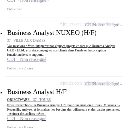
CDI - Non renseigné
Publié hier
Ajouter cette offre à ma sélection
CDI
Non renseigné
Business Analyst NUXEO (H/F)
37 - VILLE-AUX-DAMES
Vos missions : Vous intégrerez nos équipes projets en tant que Business Analyst
GED / ECM, afin d'accompagner nos clients dans l'analyse, la conception
fonctionnelle et le support...
CDI - Non renseigné
Publié il y a 2 jours
Ajouter cette offre à ma sélection
CDI
Non renseigné
Business Analyst H/F
OBJECTWARE -
37 - TOURS
Nous recherchons un Business Analyst H/F pour une mission à Tours. Missions : -
Recueillir, analyser et formaliser les besoins des utilisateurs et des parties prenantes.
- Animer des ateliers métier...
CDI - Non renseigné
Publié il y a 8 jours