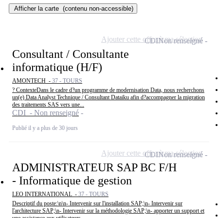
Afficher la carte
(contenu non-accessible)
Ajouter cette offre à ma sélection
CDI
Non renseigné
Consultant / Consultante
informatique (H/F)
AMONTECH -
37 - TOURS
? ContexteDans le cadre d?un programme de modernisation Data, nous recherchons
un(e) Data Analyst Technique / Consultant Dataiku afin d?accompagner la migration
des traitements SAS vers une...
CDI - Non renseigné
Publié il y a plus de 30 jours
Ajouter cette offre à ma sélection
CDI
Non renseigné
ADMINISTRATEUR SAP BC F/H
- Informatique de gestion
LEO INTERNATIONAL -
37 - TOURS
Descriptif du poste:\n\n- Intervenir sur l'installation SAP;\n- Intervenir sur
l'architecture SAP;\n- Intervenir sur la méthodologie SAP;\n- apporter un support et