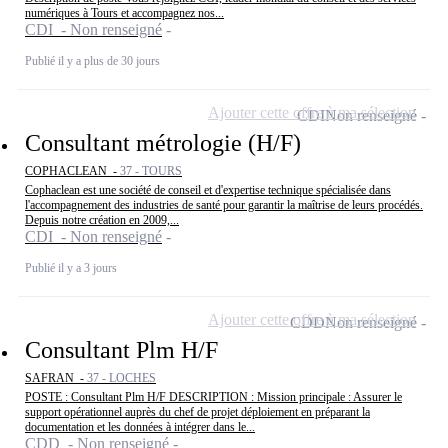
numériques à Tours et accompagnez nos...
CDI - Non renseigné
Publié il y a plus de 30 jours
Ajouter cette offre à ma sélection
CDI
Non renseigné
Consultant métrologie (H/F)
COPHACLEAN -
37 - TOURS
Cophaclean est une société de conseil et d'expertise technique spécialisée dans
l'accompagnement des industries de santé pour garantir la maîtrise de leurs procédés.
Depuis notre création en 2009,...
CDI - Non renseigné
Publié il y a 3 jours
Ajouter cette offre à ma sélection
CDD
Non renseigné
Consultant Plm H/F
SAFRAN -
37 - LOCHES
POSTE : Consultant Plm H/F DESCRIPTION : Mission principale : Assurer le
support opérationnel auprès du chef de projet déploiement en préparant la
documentation et les données à intégrer dans le...
CDD - Non renseigné