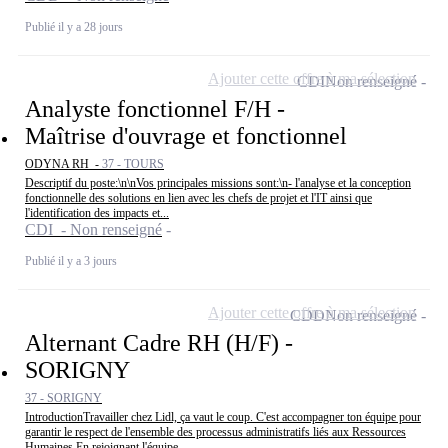
Publié il y a 28 jours
Ajouter cette offre à ma sélection
CDI
Non renseigné
Analyste fonctionnel F/H -
Maîtrise d'ouvrage et fonctionnel
ODYNA RH -
37 - TOURS
Descriptif du poste:\n\nVos principales missions sont:\n- l'analyse et la conception
fonctionnelle des solutions en lien avec les chefs de projet et l'IT ainsi que
l'identification des impacts et...
CDI - Non renseigné
Publié il y a 3 jours
Ajouter cette offre à ma sélection
CDD
Non renseigné
Alternant Cadre RH (H/F) -
SORIGNY
37 - SORIGNY
IntroductionTravailler chez Lidl, ça vaut le coup. C'est accompagner ton équipe pour
garantir le respect de l'ensemble des processus administratifs liés aux Ressources
Humaines.En rejoignant l'équipe...