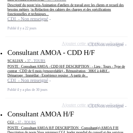
Descriptif du poste:\n\n-Animation d'ateliers de travail avec les clients et recueil des
besoins métiers ;\n-Rédaction des cahiers des charges et des spécifications
fonctionnelles et techniques...
CDI - Non renseigné
Publié il y a 22 jours
Ajouter cette offre à ma sélection
CDI
Non renseigné
Consultant AMOA - CDD H/F
SCALIAN -
37 - TOURS
POSTE : Consultant AMOA - CDD H/F DESCRIPTION : - Lieu : Tours - Type de
contrat : CDD de 6 mois (renouvelable) - Rémunération : 38K€ à 44K€ -
Démarrage : Immédiat - Expérience requise : A partir de...
CDI - Non renseigné
Publié il y a plus de 30 jours
Ajouter cette offre à ma sélection
CDI
Non renseigné
Consultant AMOA H/F
CGI -
37 - TOURS
POSTE : Consultant AMOA H/F DESCRIPTION : Consultant(e) AMOA F/H
Description de poste Vous rejoignez CGI, leader mondial du conseil et des services