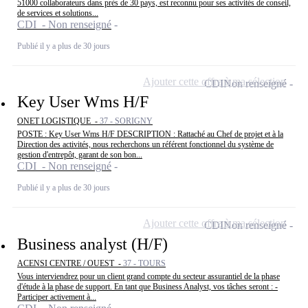
51000 collaborateurs dans près de 30 pays, est reconnu pour ses activités de conseil,
de services et solutions...
CDI - Non renseigné
Publié il y a plus de 30 jours
Ajouter cette offre à ma sélection
CDI
Non renseigné
Key User Wms H/F
ONET LOGISTIQUE -
37 - SORIGNY
POSTE : Key User Wms H/F DESCRIPTION : Rattaché au Chef de projet et à la
Direction des activités, nous recherchons un référent fonctionnel du système de
gestion d'entrepôt, garant de son bon...
CDI - Non renseigné
Publié il y a plus de 30 jours
Ajouter cette offre à ma sélection
CDI
Non renseigné
Business analyst (H/F)
ACENSI CENTRE / OUEST -
37 - TOURS
Vous interviendrez pour un client grand compte du secteur assurantiel de la phase
d'étude à la phase de support. En tant que Business Analyst, vos tâches seront : -
Participer activement à...