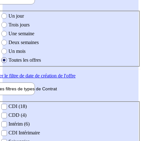
e création de l'offre
Un jour
Trois jours
Une semaine
Deux semaines
Un mois
Toutes les offres
er
le filtre de date de création de l'offre
les filtres de types de
Contrat
de contrat
CDI (18)
CDD (4)
Intérim (6)
CDI Intérimaire