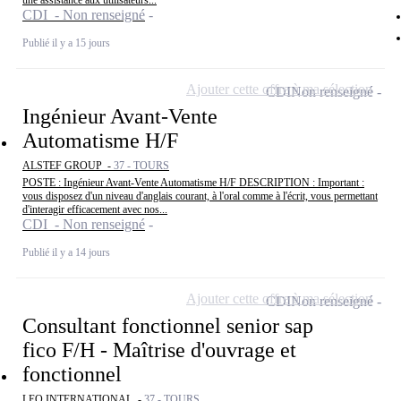
une assistance aux utilisateurs...
CDI - Non renseigné
Publié il y a 15 jours
Ajouter cette offre à ma sélection
CDI
Non renseigné
Ingénieur Avant-Vente
Automatisme H/F
ALSTEF GROUP -
37 - TOURS
POSTE : Ingénieur Avant-Vente Automatisme H/F DESCRIPTION : Important :
vous disposez d'un niveau d'anglais courant, à l'oral comme à l'écrit, vous permettant
d'interagir efficacement avec nos...
CDI - Non renseigné
Publié il y a 14 jours
Ajouter cette offre à ma sélection
CDI
Non renseigné
Consultant fonctionnel senior sap
fico F/H - Maîtrise d'ouvrage et
fonctionnel
LEO INTERNATIONAL -
37 - TOURS