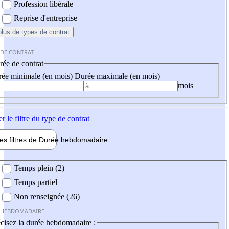
Profession libérale
Reprise d'entreprise
plus
de types de contrat
 DE CONTRAT
ée de contrat
ée minimale (en mois)
Durée maximale (en mois)
mois
er
le filtre du type de contrat
les filtres de
Durée hebdo
madaire
 hebdomadaire
Temps plein (2)
Temps partiel
Non renseignée (26)
 HEBDOMADAIRE
cisez la durée hebdomadaire :