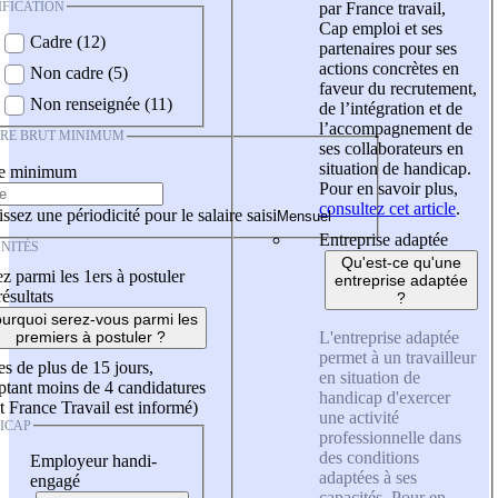
IFICATION
par France travail,
Cap emploi et ses
Cadre (12)
partenaires pour ses
actions concrètes en
Non cadre (5)
faveur du recrutement,
Non renseignée (11)
de l’intégration et de
l’accompagnement de
IRE BRUT MINIMUM
ses collaborateurs en
situation de handicap.
re minimum
Pour en savoir plus,
consultez cet article
.
ssez une périodicité pour le salaire saisi
Entreprise adaptée
NITÉS
Qu'est-ce qu'une
z parmi les 1ers à postuler
entreprise adaptée
résultats
?
urquoi serez-vous parmi les
L'entreprise adaptée
premiers à postuler ?
permet à un travailleur
es de plus de 15 jours,
en situation de
tant moins de 4 candidatures
handicap d'exercer
t France Travail est informé)
une activité
ICAP
professionnelle dans
des conditions
Employeur handi-
adaptées à ses
engagé
capacités. Pour en