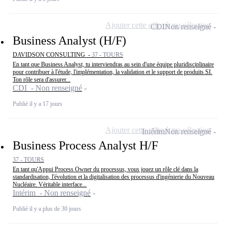
Ajouter cette offre à ma sélection
CDI
Non renseigné
Business Analyst (H/F)
DAVIDSON CONSULTING -
37 - TOURS
En tant que Business Analyst, tu interviendras au sein d'une équipe pluridisciplinaire
pour contribuer à l'étude, l'implémentation, la validation et le support de produits SI.
Ton rôle sera d'assurer...
CDI - Non renseigné
Publié il y a 17 jours
Ajouter cette offre à ma sélection
Intérim
Non renseigné
Business Process Analyst H/F
37 - TOURS
En tant qu'Appui Process Owner du processus, vous jouez un rôle clé dans la
standardisation, l'évolution et la digitalisation des processus d'ingénierie du Nouveau
Nucléaire. Véritable interface...
Intérim - Non renseigné
Publié il y a plus de 30 jours