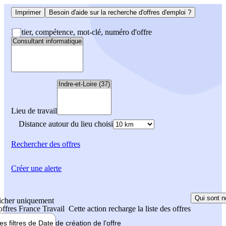
Imprimer
Besoin d'aide sur la recherche d'offres d'emploi ?
Métier, compétence, mot-clé, numéro d'offre
Lieu de travail
Distance autour du lieu choisi
Rechercher
des offres
Créer une alerte
Qui sont n
icher uniquement
 offres France Travail
Cette action recharge la liste des offres
les filtres de
Date de création
de l'offre