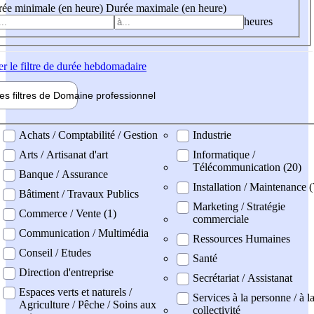
ée minimale (en heure)
Durée maximale (en heure)
heures
er
le filtre de durée hebdomadaire
les filtres de
Domaine pro
fessionnel
ne professionel
Achats / Comptabilité / Gestion
Industrie
Arts / Artisanat d'art
Informatique /
Télécommunication (20)
Banque / Assurance
Installation / Maintenance (
Bâtiment / Travaux Publics
Marketing / Stratégie
Commerce / Vente (1)
commerciale
Communication / Multimédia
Ressources Humaines
Conseil / Etudes
Santé
Direction d'entreprise
Secrétariat / Assistanat
Espaces verts et naturels /
Services à la personne / à l
Agriculture / Pêche / Soins aux
collectivité