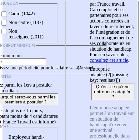
IFICATION
par France travail,
Cap emploi et ses
Cadre (1042)
partenaires pour ses
actions concrètes en
Non cadre (1137)
faveur du recrutement,
Non
de l’intégration et de
renseignée (2011)
l’accompagnement de
ses collaborateurs en
IRE BRUT MINIMUM
situation de handicap.
Pour en savoir plus,
re minimum
consultez cet article
.
ssez une périodicité pour le salaire saisi
Entreprise
adaptée (2
[[missing
NITÉS
key: resultats]]
)
z parmi les 1ers à postuler
Qu'est-ce qu'une
)
résultats
entreprise adaptée
?
urquoi serez-vous parmi les
premiers à postuler ?
L'entreprise adaptée
es de plus de 15 jours,
permet à un travailleur
tant moins de 4 candidatures
en situation de
t France Travail est informé)
handicap d'exercer
ICAP
une activité
professionnelle dans
Employeur handi-