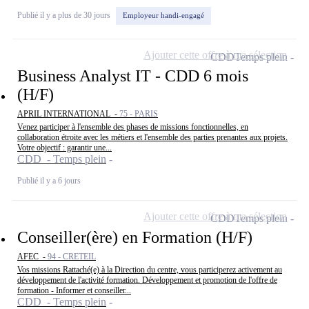
Publié il y a plus de 30 jours
Employeur handi-engagé
Ajouter cette offre à ma sélection
CDD
Temps plein
Business Analyst IT - CDD 6 mois
(H/F)
APRIL INTERNATIONAL -
75 - PARIS
Venez participer à l'ensemble des phases de missions fonctionnelles, en
collaboration étroite avec les métiers et l'ensemble des parties prenantes aux projets.
Votre objectif : garantir une...
CDD - Temps plein
Publié il y a 6 jours
Ajouter cette offre à ma sélection
CDD
Temps plein
Conseiller(ère) en Formation (H/F)
AFEC -
94 - CRETEIL
Vos missions Rattaché(e) à la Direction du centre, vous participerez activement au
développement de l'activité formation. Développement et promotion de l'offre de
formation - Informer et conseiller...
CDD - Temps plein