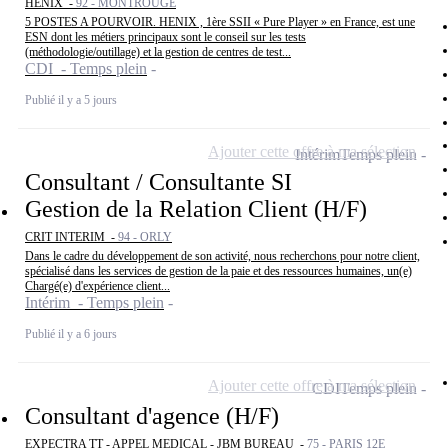
HENIX -
92 - MONTROUGE
5 POSTES A POURVOIR. HENIX , 1ère SSII « Pure Player » en France, est une
ESN dont les métiers principaux sont le conseil sur les tests
(méthodologie/outillage) et la gestion de centres de test...
CDI - Temps plein
Publié il y a 5 jours
Ajouter cette offre à ma sélection
Intérim
Temps plein
Consultant / Consultante SI
Gestion de la Relation Client (H/F)
CRIT INTERIM -
94 - ORLY
Dans le cadre du développement de son activité, nous recherchons pour notre client,
spécialisé dans les services de gestion de la paie et des ressources humaines, un(e)
Chargé(e) d'expérience client...
Intérim - Temps plein
Publié il y a 6 jours
Ajouter cette offre à ma sélection
CDI
Temps plein
Consultant d'agence (H/F)
EXPECTRA TT - APPEL MEDICAL - JBM BUREAU -
75 - PARIS 12E