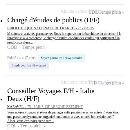
Ajouter cette offre à ma sélection
CDD
Temps plein
Chargé d'études de publics (H/F)
BIBLIOTHEQUE NATIONALE DE FRANCE -
75 - PARIS
Missions et activités permanentes Sous la supervision hiérarchique du directeur à la
Stratégie et à la recherche, le chargé d'études conduit des études qui participent à la
production d'une...
CDD - Temps plein
Publié il y a 17 jours
Soyez parmi les 1ers à postuler
Employeur handi-engagé
Ajouter cette offre à ma sélection
CDI
Temps plein
Conseiller Voyages F/H - Italie
Deux (H/F)
KARAVEL -
75 - PARIS 13E ARRONDISSEMENT
Vous adorez voyager et rêvez de partager cette passion avec les autres ? Vous êtes
une personne dynamique, organisé, autonome et avec un très bon relationnel ?
Alors, vous êtes notre perle rare...
CDI - Temps plein