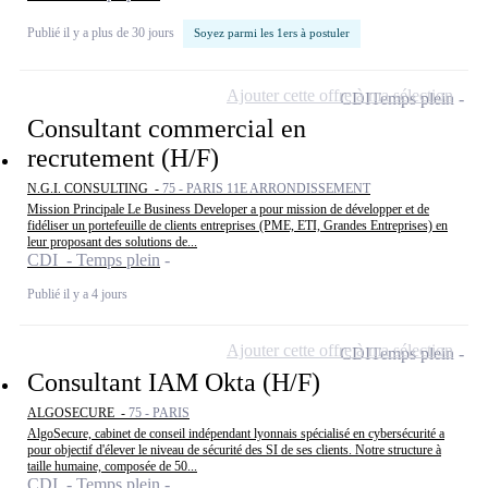
Publié il y a plus de 30 jours
Soyez parmi les 1ers à postuler
Ajouter cette offre à ma sélection
CDI
Temps plein
Consultant commercial en
recrutement (H/F)
N.G.I. CONSULTING -
75 - PARIS 11E ARRONDISSEMENT
Mission Principale Le Business Developer a pour mission de développer et de
fidéliser un portefeuille de clients entreprises (PME, ETI, Grandes Entreprises) en
leur proposant des solutions de...
CDI - Temps plein
Publié il y a 4 jours
Ajouter cette offre à ma sélection
CDI
Temps plein
Consultant IAM Okta (H/F)
ALGOSECURE -
75 - PARIS
AlgoSecure, cabinet de conseil indépendant lyonnais spécialisé en cybersécurité a
pour objectif d'élever le niveau de sécurité des SI de ses clients. Notre structure à
taille humaine, composée de 50...
CDI - Temps plein