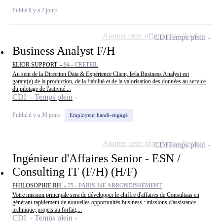
Publié il y a 7 jours
Ajouter cette offre à ma sélection
CDI
Temps plein
Business Analyst F/H
ELIOR SUPPORT -
94 - CRÉTEIL
Au sein de la Direction Data & Expérience Client, le/la Business Analyst est
garant(e) de la production, de la fiabilité et de la valorisation des données au service
du pilotage de l'activité....
CDI - Temps plein
Publié il y a 30 jours
Employeur handi-engagé
Ajouter cette offre à ma sélection
CDI
Temps plein
Ingénieur d'Affaires Senior - ESN /
Consulting IT (F/H) (H/F)
PHILOSOPHIE RH -
75 - PARIS 14E ARRONDISSEMENT
Votre mission principale sera de développer le chiffre d'affaires de Consultaas en
générant rapidement de nouvelles opportunités business : missions d'assistance
technique, projets au forfait,...
CDI - Temps plein