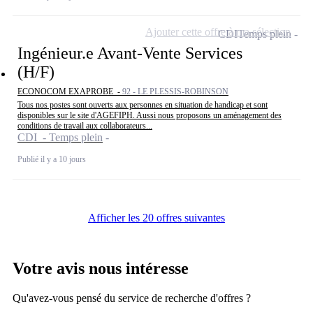
Ajouter cette offre à ma sélection
CDI
Temps plein
Ingénieur.e Avant-Vente Services
(H/F)
ECONOCOM EXAPROBE -
92 - LE PLESSIS-ROBINSON
Tous nos postes sont ouverts aux personnes en situation de handicap et sont
disponibles sur le site d'AGEFIPH. Aussi nous proposons un aménagement des
conditions de travail aux collaborateurs...
CDI - Temps plein
Publié il y a 10 jours
Afficher les 20 offres suivantes
Votre avis nous intéresse
Qu'avez-vous pensé du service de recherche d'offres ?