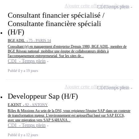
Ajouter cette offre à ma sélection
CDI
Temps plein
Consultant financier spécialisé /
Consultante financière spéciali
(H/F)
BGE ADIL -
75 - PARIS 14
Consultant (e) en management d'entreprise Depuis 1980, BGE ADIL, membre de
BGE Réseau national, mobilise une équipe de collaborateurs dédiés à
l'accompagnement entrepreneurial. Sur les sites de...
CDI - Temps plein
Publié il y a 19 jours
Ajouter cette offre à ma sélection
CDI
Temps plein
Developpeur Sap (H/F)
E-KENT -
92 - ANTONY
Rôles & Missions Au sein de la DSI, vous rejoignez l'équipe SAP dans un contexte
de transformation majeur. L'environnement est aujourd'hui basé sur SAP ECC6,
avec une migration vers SAP S/4HANA...
CDI - Temps plein
Publié il y a 12 jours