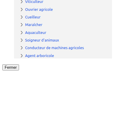
Fermer
Fermer
le détail de l'offre
/
Offre
sur
Offre précéden