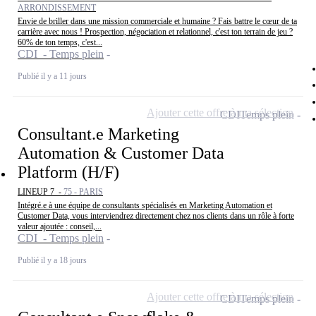
ARRONDISSEMENT
Envie de briller dans une mission commerciale et humaine ? Fais battre le cœur de ta
carrière avec nous ! Prospection, négociation et relationnel, c'est ton terrain de jeu ?
60% de ton temps, c'est...
CDI - Temps plein
Publié il y a 11 jours
Ajouter cette offre à ma sélection
CDI
Temps plein
Consultant.e Marketing
Automation & Customer Data
Platform (H/F)
LINEUP 7 -
75 - PARIS
Intégré.e à une équipe de consultants spécialisés en Marketing Automation et
Customer Data, vous interviendrez directement chez nos clients dans un rôle à forte
valeur ajoutée : conseil,...
CDI - Temps plein
Publié il y a 18 jours
Ajouter cette offre à ma sélection
CDI
Temps plein