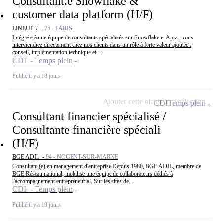
Consultant.e Snowflake &
customer data platform (H/F)
LINEUP 7 -
75 - PARIS
Intégré.e à une équipe de consultants spécialisés sur Snowflake et Apizr, vous
interviendrez directement chez nos clients dans un rôle à forte valeur ajoutée :
conseil, implémentation technique et...
CDI - Temps plein
Publié il y a 18 jours
Ajouter cette offre à ma sélection
CDI
Temps plein
Consultant financier spécialisé /
Consultante financière spéciali
(H/F)
BGE ADIL -
94 - NOGENT-SUR-MARNE
Consultant (e) en management d'entreprise Depuis 1980, BGE ADIL, membre de
BGE Réseau national, mobilise une équipe de collaborateurs dédiés à
l'accompagnement entrepreneurial. Sur les sites de...
CDI - Temps plein
Publié il y a 19 jours