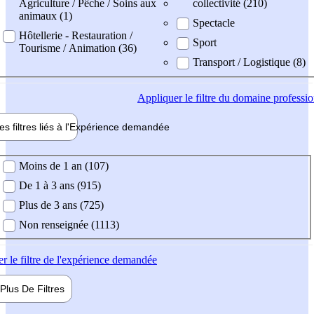
Agriculture / Pêche / Soins aux
collectivité (210)
animaux (1)
Spectacle
Hôtellerie - Restauration /
Sport
Tourisme / Animation (36)
Transport / Logistique (8)
Appliquer
le filtre du domaine professi
es filtres liés à l'
Expérience
demandée
ience demandée
Moins de 1 an (107)
De 1 à 3 ans (915)
Plus de 3 ans (725)
Non renseignée (1113)
er
le filtre de l'expérience demandée
Plus De
Filtres