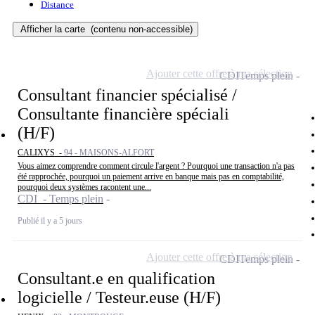
Distance
Afficher la carte
(contenu non-accessible)
Ajouter cette offre à ma sélection
CDI
Temps plein
Consultant financier spécialisé /
Consultante financière spéciali
(H/F)
CALIXYS -
94 - MAISONS-ALFORT
Vous aimez comprendre comment circule l'argent ? Pourquoi une transaction n'a pas
été rapprochée, pourquoi un paiement arrive en banque mais pas en comptabilité,
pourquoi deux systèmes racontent une...
CDI - Temps plein
Publié il y a 5 jours
Ajouter cette offre à ma sélection
CDI
Temps plein
Consultant.e en qualification
logicielle / Testeur.euse (H/F)