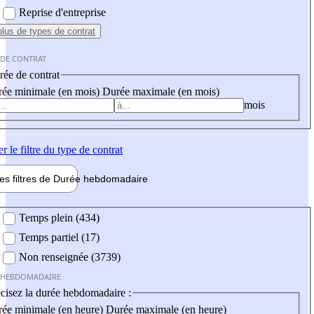
Reprise d'entreprise
plus
de types de contrat
 DE CONTRAT
ée de contrat
ée minimale (en mois)
Durée maximale (en mois)
mois
er
le filtre du type de contrat
les filtres de
Durée hebdo
madaire
 hebdomadaire
Temps plein (434)
Temps partiel (17)
Non renseignée (3739)
 HEBDOMADAIRE
cisez la durée hebdomadaire :
ée minimale (en heure)
Durée maximale (en heure)