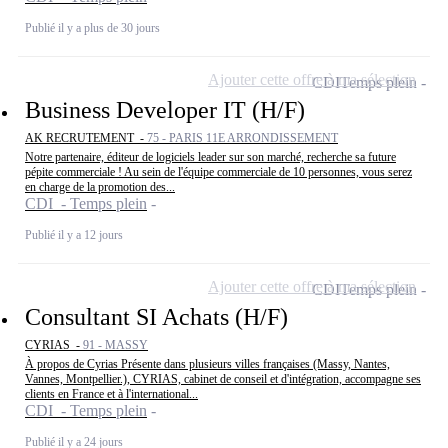
Publié il y a plus de 30 jours
Ajouter cette offre à ma sélection
CDI
Temps plein
Business Developer IT (H/F)
AK RECRUTEMENT -
75 - PARIS 11E ARRONDISSEMENT
Notre partenaire, éditeur de logiciels leader sur son marché, recherche sa future
pépite commerciale ! Au sein de l'équipe commerciale de 10 personnes, vous serez
en charge de la promotion des...
CDI - Temps plein
Publié il y a 12 jours
Ajouter cette offre à ma sélection
CDI
Temps plein
Consultant SI Achats (H/F)
CYRIAS -
91 - MASSY
À propos de Cyrias Présente dans plusieurs villes françaises (Massy, Nantes,
Vannes, Montpellier.), CYRIAS, cabinet de conseil et d'intégration, accompagne ses
clients en France et à l'international...
CDI - Temps plein
Publié il y a 24 jours