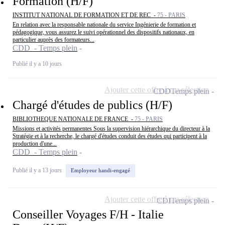
Formation (H/F)
INSTITUT NATIONAL DE FORMATION ET DE REC -
75 - PARIS
En relation avec la responsable nationale du service Ingénierie de formation et
pédagogique, vous assurez le suivi opérationnel des dispositifs nationaux, en
particulier auprès des formateurs...
CDD - Temps plein
Publié il y a 10 jours
Ajouter cette offre à ma sélection
CDD
Temps plein
Chargé d'études de publics (H/F)
BIBLIOTHEQUE NATIONALE DE FRANCE -
75 - PARIS
Missions et activités permanentes Sous la supervision hiérarchique du directeur à la
Stratégie et à la recherche, le chargé d'études conduit des études qui participent à la
production d'une...
CDD - Temps plein
Publié il y a 13 jours
Employeur handi-engagé
Ajouter cette offre à ma sélection
CDI
Temps plein
Conseiller Voyages F/H - Italie