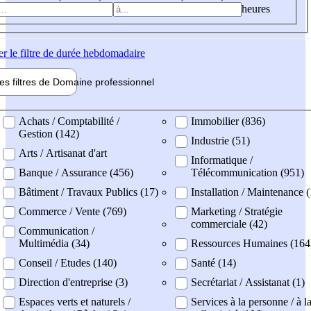
heures
er
le filtre de durée hebdomadaire
les filtres de
Domaine pro
fessionnel
ne professionel
Achats / Comptabilité /
Immobilier (836)
Gestion (142)
Industrie (51)
Arts / Artisanat d'art
Informatique /
Banque / Assurance (456)
Télécommunication (951)
Bâtiment / Travaux Publics (17)
Installation / Maintenance 
Commerce / Vente (769)
Marketing / Stratégie
commerciale (42)
Communication /
Multimédia (34)
Ressources Humaines (164
Conseil / Etudes (140)
Santé (14)
Direction d'entreprise (3)
Secrétariat / Assistanat (1)
Espaces verts et naturels /
Services à la personne / à l