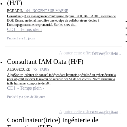
(H/F)
BGE ADIL -
94 - NOGENT-SUR-MARNE
Consultant (e) en management d'entreprise Depuis 1980, BGE ADIL, membre de
BGE Réseau national, mobilise une équipe de collaborateurs dédiés à
l'accompagnement entrepreneurial. Sur les sites de...
CDI - Temps plein
Publié il y a 15 jours
Ajouter cette offre à ma sélection
CDI
Temps plein
Consultant IAM Okta (H/F)
ALGOSECURE -
75 - PARIS
AlgoSecure, cabinet de conseil indépendant lyonnais spécialisé en cybersécurité a
pour objectif d'élever le niveau de sécurité des SI de ses clients. Notre structure à
taille humaine, composée de 50...
CDI - Temps plein
Publié il y a plus de 30 jours
Ajouter cette offre à ma sélection
CDD
Temps plein
Coordinateur(trice) Ingénierie de