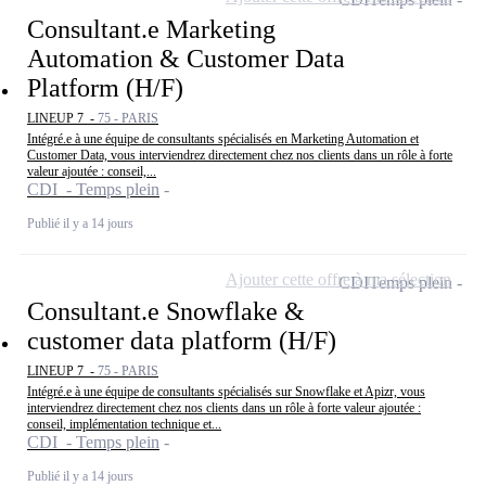
Consultant.e Marketing
Automation & Customer Data
Platform (H/F)
LINEUP 7 -
75 - PARIS
Intégré.e à une équipe de consultants spécialisés en Marketing Automation et
Customer Data, vous interviendrez directement chez nos clients dans un rôle à forte
valeur ajoutée : conseil,...
CDI - Temps plein
Publié il y a 14 jours
Ajouter cette offre à ma sélection
CDI
Temps plein
Consultant.e Snowflake &
customer data platform (H/F)
LINEUP 7 -
75 - PARIS
Intégré.e à une équipe de consultants spécialisés sur Snowflake et Apizr, vous
interviendrez directement chez nos clients dans un rôle à forte valeur ajoutée :
conseil, implémentation technique et...
CDI - Temps plein
Publié il y a 14 jours