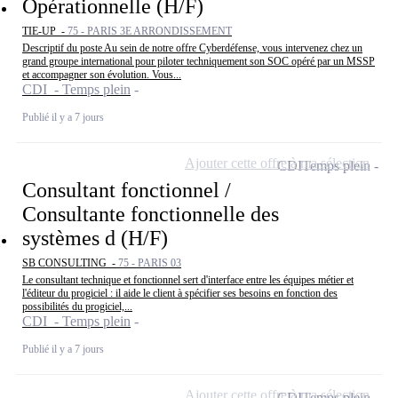
Opérationnelle (H/F)
TIE-UP -
75 - PARIS 3E ARRONDISSEMENT
Descriptif du poste Au sein de notre offre Cyberdéfense, vous intervenez chez un
grand groupe international pour piloter techniquement son SOC opéré par un MSSP
et accompagner son évolution. Vous...
CDI - Temps plein
Publié il y a 7 jours
Ajouter cette offre à ma sélection
CDI
Temps plein
Consultant fonctionnel /
Consultante fonctionnelle des
systèmes d (H/F)
SB CONSULTING -
75 - PARIS 03
Le consultant technique et fonctionnel sert d'interface entre les équipes métier et
l'éditeur du progiciel : il aide le client à spécifier ses besoins en fonction des
possibilités du progiciel,...
CDI - Temps plein
Publié il y a 7 jours
Ajouter cette offre à ma sélection
CDI
Temps plein