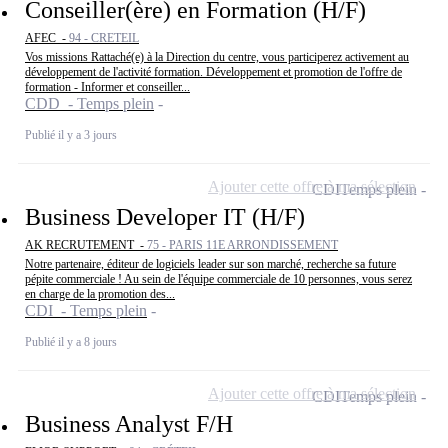
Conseiller(ère) en Formation (H/F)
AFEC -
94 - CRETEIL
Vos missions Rattaché(e) à la Direction du centre, vous participerez activement au
développement de l'activité formation. Développement et promotion de l'offre de
formation - Informer et conseiller...
CDD - Temps plein
Publié il y a 3 jours
Ajouter cette offre à ma sélection
CDI
Temps plein
Business Developer IT (H/F)
AK RECRUTEMENT -
75 - PARIS 11E ARRONDISSEMENT
Notre partenaire, éditeur de logiciels leader sur son marché, recherche sa future
pépite commerciale ! Au sein de l'équipe commerciale de 10 personnes, vous serez
en charge de la promotion des...
CDI - Temps plein
Publié il y a 8 jours
Ajouter cette offre à ma sélection
CDI
Temps plein
Business Analyst F/H