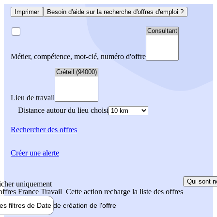
Imprimer
Besoin d'aide sur la recherche d'offres d'emploi ?
Métier, compétence, mot-clé, numéro d'offre
Lieu de travail
Distance autour du lieu choisi
Rechercher
des offres
Créer une alerte
Qui sont n
icher uniquement
 offres France Travail
Cette action recharge la liste des offres
les filtres de
Date de création
de l'offre