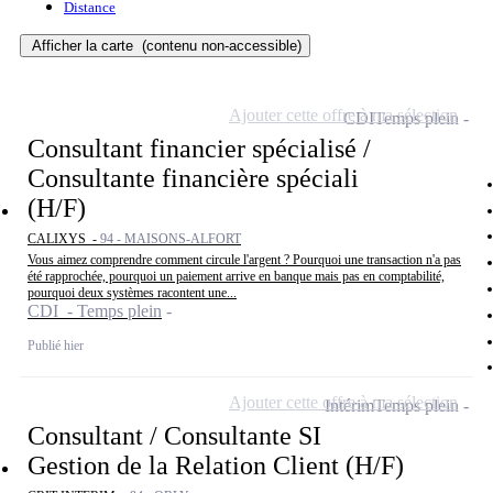
Distance
Afficher la carte
(contenu non-accessible)
Ajouter cette offre à ma sélection
CDI
Temps plein
Consultant financier spécialisé /
Consultante financière spéciali
(H/F)
CALIXYS -
94 - MAISONS-ALFORT
Vous aimez comprendre comment circule l'argent ? Pourquoi une transaction n'a pas
été rapprochée, pourquoi un paiement arrive en banque mais pas en comptabilité,
pourquoi deux systèmes racontent une...
CDI - Temps plein
Publié hier
Ajouter cette offre à ma sélection
Intérim
Temps plein
Consultant / Consultante SI
Gestion de la Relation Client (H/F)