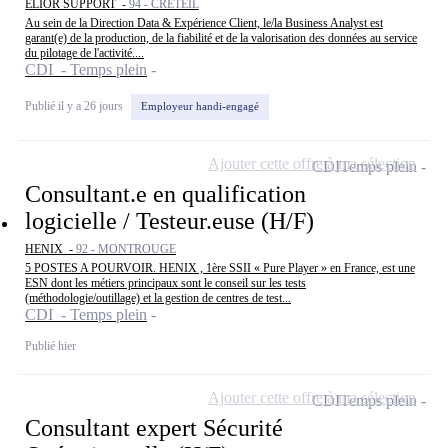
ELIOR SUPPORT -
94 - CRÉTEIL
Au sein de la Direction Data & Expérience Client, le/la Business Analyst est
garant(e) de la production, de la fiabilité et de la valorisation des données au service
du pilotage de l'activité....
CDI - Temps plein
Publié il y a 26 jours
Employeur handi-engagé
Ajouter cette offre à ma sélection
CDI
Temps plein
Consultant.e en qualification
logicielle / Testeur.euse (H/F)
HENIX -
92 - MONTROUGE
5 POSTES A POURVOIR. HENIX , 1ère SSII « Pure Player » en France, est une
ESN dont les métiers principaux sont le conseil sur les tests
(méthodologie/outillage) et la gestion de centres de test...
CDI - Temps plein
Publié hier
Ajouter cette offre à ma sélection
CDI
Temps plein
Consultant expert Sécurité