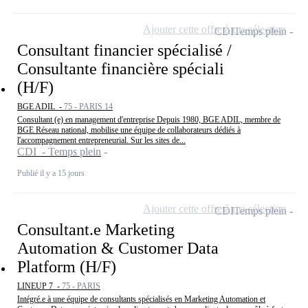
Ajouter cette offre à ma sélection
CDI
Temps plein
Consultant financier spécialisé /
Consultante financière spéciali
(H/F)
BGE ADIL -
75 - PARIS 14
Consultant (e) en management d'entreprise Depuis 1980, BGE ADIL, membre de
BGE Réseau national, mobilise une équipe de collaborateurs dédiés à
l'accompagnement entrepreneurial. Sur les sites de...
CDI - Temps plein
Publié il y a 15 jours
Ajouter cette offre à ma sélection
CDI
Temps plein
Consultant.e Marketing
Automation & Customer Data
Platform (H/F)
LINEUP 7 -
75 - PARIS
Intégré.e à une équipe de consultants spécialisés en Marketing Automation et