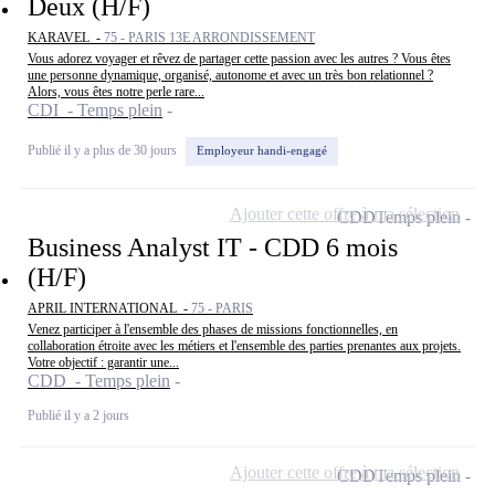
Deux (H/F)
KARAVEL -
75 - PARIS 13E ARRONDISSEMENT
Vous adorez voyager et rêvez de partager cette passion avec les autres ? Vous êtes
une personne dynamique, organisé, autonome et avec un très bon relationnel ?
Alors, vous êtes notre perle rare...
CDI - Temps plein
Publié il y a plus de 30 jours
Employeur handi-engagé
Ajouter cette offre à ma sélection
CDD
Temps plein
Business Analyst IT - CDD 6 mois
(H/F)
APRIL INTERNATIONAL -
75 - PARIS
Venez participer à l'ensemble des phases de missions fonctionnelles, en
collaboration étroite avec les métiers et l'ensemble des parties prenantes aux projets.
Votre objectif : garantir une...
CDD - Temps plein
Publié il y a 2 jours
Ajouter cette offre à ma sélection
CDD
Temps plein