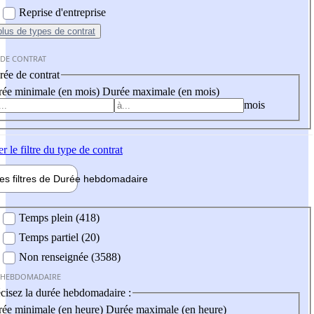
Reprise d'entreprise
plus
de types de contrat
 DE CONTRAT
ée de contrat
ée minimale (en mois)
Durée maximale (en mois)
mois
er
le filtre du type de contrat
les filtres de
Durée hebdo
madaire
 hebdomadaire
Temps plein (418)
Temps partiel (20)
Non renseignée (3588)
 HEBDOMADAIRE
cisez la durée hebdomadaire :
ée minimale (en heure)
Durée maximale (en heure)