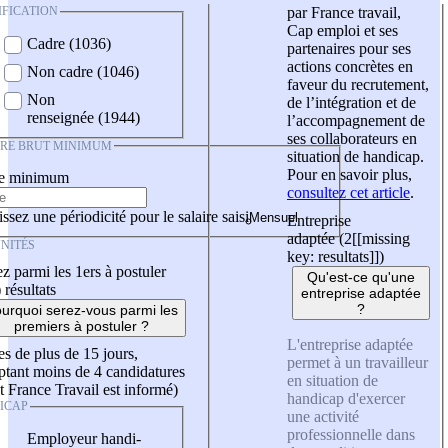
IFICATION
par France travail,
Cap emploi et ses
Cadre (1036)
partenaires pour ses
actions concrètes en
Non cadre (1046)
faveur du recrutement,
Non
de l’intégration et de
renseignée (1944)
l’accompagnement de
ses collaborateurs en
IRE BRUT MINIMUM
situation de handicap.
Pour en savoir plus,
re minimum
consultez cet article
.
ssez une périodicité pour le salaire saisi
Entreprise
adaptée (2
[[missing
NITÉS
key: resultats]]
)
z parmi les 1ers à postuler
Qu'est-ce qu'une
)
résultats
entreprise adaptée
?
urquoi serez-vous parmi les
premiers à postuler ?
L'entreprise adaptée
es de plus de 15 jours,
permet à un travailleur
tant moins de 4 candidatures
en situation de
t France Travail est informé)
handicap d'exercer
ICAP
une activité
professionnelle dans
Employeur handi-