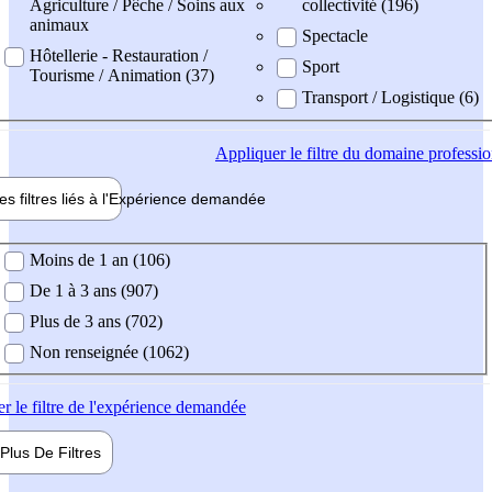
Agriculture / Pêche / Soins aux
collectivité (196)
animaux
Spectacle
Hôtellerie - Restauration /
Sport
Tourisme / Animation (37)
Transport / Logistique (6)
Appliquer
le filtre du domaine professi
es filtres liés à l'
Expérience
demandée
ience demandée
Moins de 1 an (106)
De 1 à 3 ans (907)
Plus de 3 ans (702)
Non renseignée (1062)
er
le filtre de l'expérience demandée
Plus De
Filtres