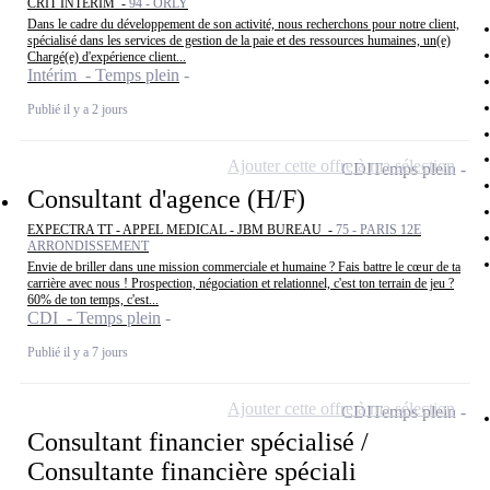
CRIT INTERIM -
94 - ORLY
Dans le cadre du développement de son activité, nous recherchons pour notre client,
spécialisé dans les services de gestion de la paie et des ressources humaines, un(e)
Chargé(e) d'expérience client...
Intérim - Temps plein
Publié il y a 2 jours
Ajouter cette offre à ma sélection
CDI
Temps plein
Consultant d'agence (H/F)
EXPECTRA TT - APPEL MEDICAL - JBM BUREAU -
75 - PARIS 12E
ARRONDISSEMENT
Envie de briller dans une mission commerciale et humaine ? Fais battre le cœur de ta
carrière avec nous ! Prospection, négociation et relationnel, c'est ton terrain de jeu ?
60% de ton temps, c'est...
CDI - Temps plein
Publié il y a 7 jours
Ajouter cette offre à ma sélection
CDI
Temps plein
Consultant financier spécialisé /
Consultante financière spéciali