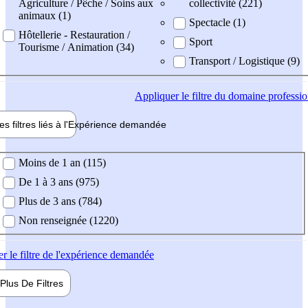
Agriculture / Pêche / Soins aux
collectivité (221)
animaux (1)
Spectacle (1)
Hôtellerie - Restauration /
Sport
Tourisme / Animation (34)
Transport / Logistique (9)
Appliquer
le filtre du domaine professi
es filtres liés à l'
Expérience
demandée
ience demandée
Moins de 1 an (115)
De 1 à 3 ans (975)
Plus de 3 ans (784)
Non renseignée (1220)
er
le filtre de l'expérience demandée
Plus De
Filtres