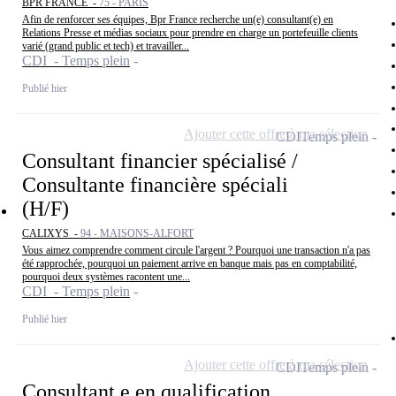
BPR FRANCE -
75 - PARIS
Afin de renforcer ses équipes, Bpr France recherche un(e) consultant(e) en
Relations Presse et médias sociaux pour prendre en charge un portefeuille clients
varié (grand public et tech) et travailler...
CDI - Temps plein
Publié hier
Ajouter cette offre à ma sélection
CDI
Temps plein
Consultant financier spécialisé /
Consultante financière spéciali
(H/F)
CALIXYS -
94 - MAISONS-ALFORT
Vous aimez comprendre comment circule l'argent ? Pourquoi une transaction n'a pas
été rapprochée, pourquoi un paiement arrive en banque mais pas en comptabilité,
pourquoi deux systèmes racontent une...
CDI - Temps plein
Publié hier
Ajouter cette offre à ma sélection
CDI
Temps plein
Consultant.e en qualification