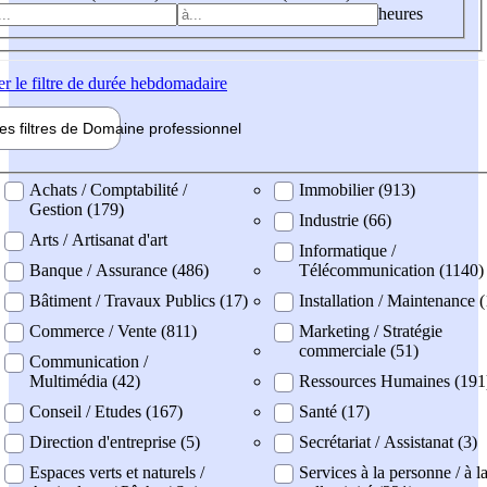
heures
er
le filtre de durée hebdomadaire
les filtres de
Domaine pro
fessionnel
ne professionel
Achats / Comptabilité /
Immobilier (913)
Gestion (179)
Industrie (66)
Arts / Artisanat d'art
Informatique /
Banque / Assurance (486)
Télécommunication (1140)
Bâtiment / Travaux Publics (17)
Installation / Maintenance 
Commerce / Vente (811)
Marketing / Stratégie
commerciale (51)
Communication /
Multimédia (42)
Ressources Humaines (191
Conseil / Etudes (167)
Santé (17)
Direction d'entreprise (5)
Secrétariat / Assistanat (3)
Espaces verts et naturels /
Services à la personne / à l