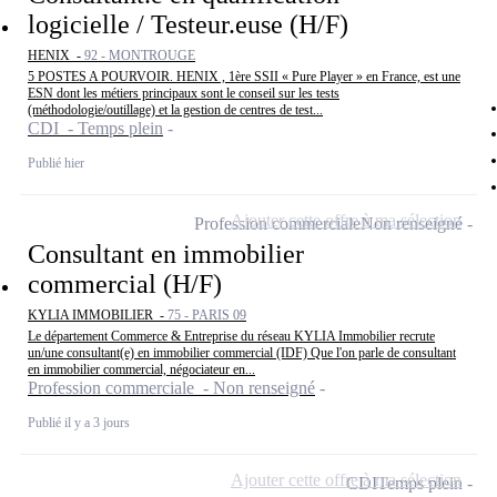
logicielle / Testeur.euse (H/F)
HENIX -
92 - MONTROUGE
5 POSTES A POURVOIR. HENIX , 1ère SSII « Pure Player » en France, est une
ESN dont les métiers principaux sont le conseil sur les tests
(méthodologie/outillage) et la gestion de centres de test...
CDI - Temps plein
Publié hier
Ajouter cette offre à ma sélection
Profession commerciale
Non renseigné
Consultant en immobilier
commercial (H/F)
KYLIA IMMOBILIER -
75 - PARIS 09
Le département Commerce & Entreprise du réseau KYLIA Immobilier recrute
un/une consultant(e) en immobilier commercial (IDF) Que l'on parle de consultant
en immobilier commercial, négociateur en...
Profession commerciale - Non renseigné
Publié il y a 3 jours
Ajouter cette offre à ma sélection
CDI
Temps plein