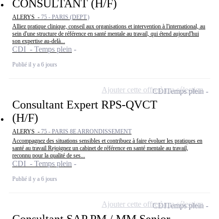
CONSULTANT (H/F)
ALERYS -
75 - PARIS (DEPT.)
Alliez pratique clinique, conseil aux organisations et intervention à l'international, au
sein d'une structure de référence en santé mentale au travail, qui étend aujourd'hui
son expertise au-delà...
CDI - Temps plein
Publié il y a 6 jours
Ajouter cette offre à ma sélection
CDI
Temps plein
Consultant Expert RPS-QVCT
(H/F)
ALERYS -
75 - PARIS 8E ARRONDISSEMENT
Accompagnez des situations sensibles et contribuez à faire évoluer les pratiques en
santé au travail Rejoignez un cabinet de référence en santé mentale au travail,
reconnu pour la qualité de ses...
CDI - Temps plein
Publié il y a 6 jours
Ajouter cette offre à ma sélection
CDI
Temps plein