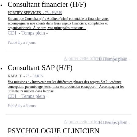
Consultant financier (H/F)
PORTIFY SERVICES -
75 - PARIS
En tant que Consultant(e) / Auditeur(trice) comptable et financier vous
accompagnerai nos clients dans leurs enjeux financiers, comptables et
organisationnels. À ce titre, vos principales missions...
CDI - Temps plein
Publié il y a 3 jours
Ajouter cette offre à ma sélection
CDI
Temps plein
Consultant SAP (H/F)
KAPA IT -
75 - PARIS
Vos missions : - Intervenir sur les différentes phases des projets SAP : cadrage,
conception, paramétrage, tests, mise en production et support. - Accompagner les
utilisateurs métiers dans la prise...
CDI - Temps plein
Publié il y a 6 jours
Ajouter cette offre à ma sélection
CDI
Temps plein
PSYCHOLOGUE CLINICIEN