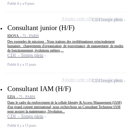
Publié il y a 9 jours
Ajouter cette offre à ma sélection
CDI
Temps plein
Consultant junior (H/F)
IDOYA -
75 - PARIS
Des exemples de missions : Nous traitons des problématiques principalement
humaines : changements d'organisation, de gouvernance, de management, de modes
de fonctionnement, évolutions métiers,...
CDI - Temps plein
Publié il y a 13 jours
Ajouter cette offre à ma sélection
CDI
Temps plein
Consultant IAM (H/F)
EZIA -
75 - PARIS
Dans le cadre du renforcement de la cellule Identity & Access Management (IAM)
d'un grand compte international, nous recherchons un Consultant Technique IAM
pour assurer la maintenance, l'évolution...
CDI - Temps plein
Publié il y a 13 jours