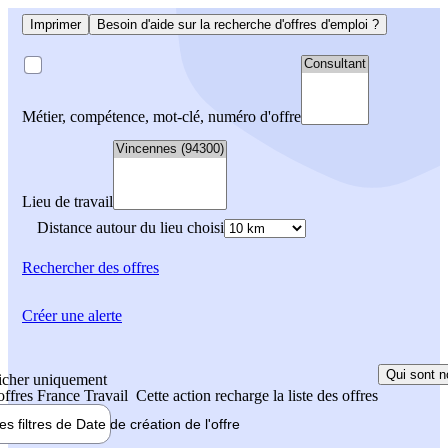
Imprimer
Besoin d'aide sur la recherche d'offres d'emploi ?
Métier, compétence, mot-clé, numéro d'offre
Lieu de travail
Distance autour du lieu choisi
Rechercher
des offres
Créer une alerte
Qui sont n
icher uniquement
 offres France Travail
Cette action recharge la liste des offres
les filtres de
Date de création
de l'offre