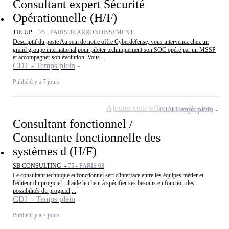
Consultant expert Sécurité
Opérationnelle (H/F)
TIE-UP -
75 - PARIS 3E ARRONDISSEMENT
Descriptif du poste Au sein de notre offre Cyberdéfense, vous intervenez chez un
grand groupe international pour piloter techniquement son SOC opéré par un MSSP
et accompagner son évolution. Vous...
CDI - Temps plein
Publié il y a 7 jours
Ajouter cette offre à ma sélection
CDI
Temps plein
Consultant fonctionnel /
Consultante fonctionnelle des
systèmes d (H/F)
SB CONSULTING -
75 - PARIS 03
Le consultant technique et fonctionnel sert d'interface entre les équipes métier et
l'éditeur du progiciel : il aide le client à spécifier ses besoins en fonction des
possibilités du progiciel,...
CDI - Temps plein
Publié il y a 7 jours