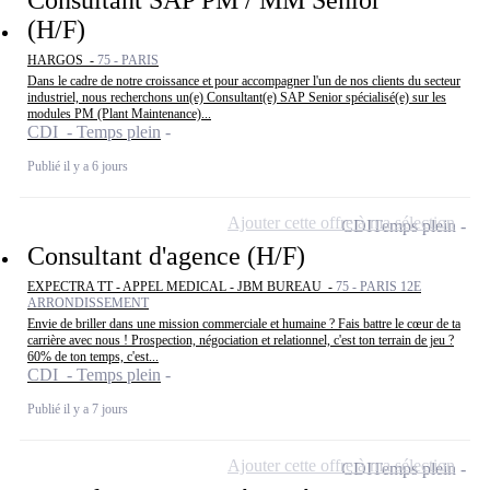
Consultant SAP PM / MM Senior
(H/F)
HARGOS -
75 - PARIS
Dans le cadre de notre croissance et pour accompagner l'un de nos clients du secteur
industriel, nous recherchons un(e) Consultant(e) SAP Senior spécialisé(e) sur les
modules PM (Plant Maintenance)...
CDI - Temps plein
Publié il y a 6 jours
Ajouter cette offre à ma sélection
CDI
Temps plein
Consultant d'agence (H/F)
EXPECTRA TT - APPEL MEDICAL - JBM BUREAU -
75 - PARIS 12E
ARRONDISSEMENT
Envie de briller dans une mission commerciale et humaine ? Fais battre le cœur de ta
carrière avec nous ! Prospection, négociation et relationnel, c'est ton terrain de jeu ?
60% de ton temps, c'est...
CDI - Temps plein
Publié il y a 7 jours
Ajouter cette offre à ma sélection
CDI
Temps plein