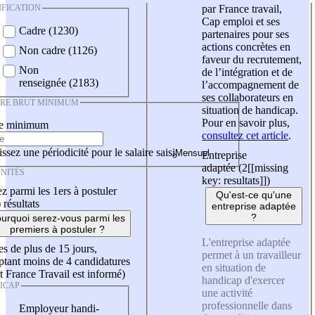
IFICATION
par France travail,
Cap emploi et ses
Cadre (1230)
partenaires pour ses
actions concrètes en
Non cadre (1126)
faveur du recrutement,
Non
de l’intégration et de
renseignée (2183)
l’accompagnement de
ses collaborateurs en
IRE BRUT MINIMUM
situation de handicap.
Pour en savoir plus,
re minimum
consultez cet article
.
ssez une périodicité pour le salaire saisi
Entreprise
adaptée (2
[[missing
NITÉS
key: resultats]]
)
z parmi les 1ers à postuler
Qu'est-ce qu'une
)
résultats
entreprise adaptée
?
urquoi serez-vous parmi les
premiers à postuler ?
L'entreprise adaptée
es de plus de 15 jours,
permet à un travailleur
tant moins de 4 candidatures
en situation de
t France Travail est informé)
handicap d'exercer
ICAP
une activité
professionnelle dans
Employeur handi-