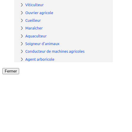
Fermer
Fermer
le détail de l'offre
/
Offre
sur
Offre précéden