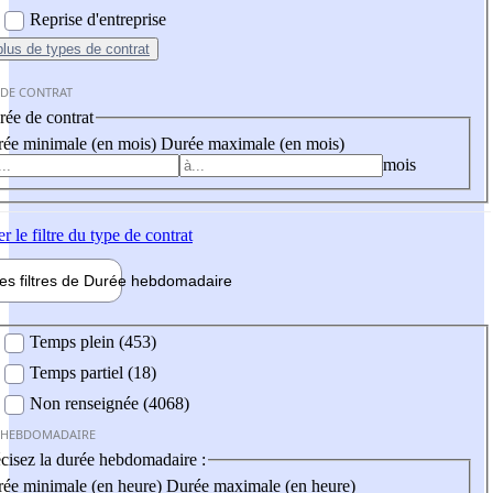
Reprise d'entreprise
plus
de types de contrat
 DE CONTRAT
ée de contrat
ée minimale (en mois)
Durée maximale (en mois)
mois
er
le filtre du type de contrat
les filtres de
Durée hebdo
madaire
 hebdomadaire
Temps plein (453)
Temps partiel (18)
Non renseignée (4068)
 HEBDOMADAIRE
cisez la durée hebdomadaire :
ée minimale (en heure)
Durée maximale (en heure)