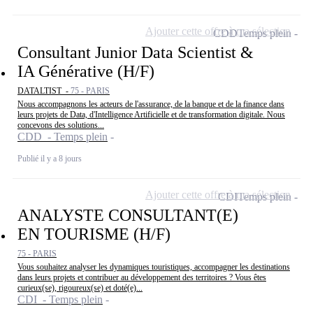
Ajouter cette offre à ma sélection
CDD
Temps plein
Consultant Junior Data Scientist &
IA Générative (H/F)
DATALTIST -
75 - PARIS
Nous accompagnons les acteurs de l'assurance, de la banque et de la finance dans
leurs projets de Data, d'Intelligence Artificielle et de transformation digitale. Nous
concevons des solutions...
CDD - Temps plein
Publié il y a 8 jours
Ajouter cette offre à ma sélection
CDI
Temps plein
ANALYSTE CONSULTANT(E)
EN TOURISME (H/F)
75 - PARIS
Vous souhaitez analyser les dynamiques touristiques, accompagner les destinations
dans leurs projets et contribuer au développement des territoires ? Vous êtes
curieux(se), rigoureux(se) et doté(e)...
CDI - Temps plein