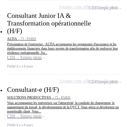
Ajouter cette offre à ma sélection
CDI
Temps plein
Consultant Junior IA &
Transformation opérationnelle
(H/F)
ALTIA -
75 - PARIS
Présentation de l'entreprise : ALTIA accompagne les organismes d'assurance et les
établissements financiers dans leurs projets de transformation afin de renforcer leur
résilience opérationnelle. Au...
CDI - Temps plein
Publié il y a 8 jours
Ajouter cette offre à ma sélection
CDI
Temps plein
Consultant-e (H/F)
SOLUTIONS PRODUCTIVES -
75 - PARIS
Vous accompagnez les entreprises sur l'attractivité, la conduite du changement, le
management du travail, le développement de la QVCT. Vous gérez et développez un
portefeuille client, Vous...
CDI - Temps plein
Publié il y a 8 jours