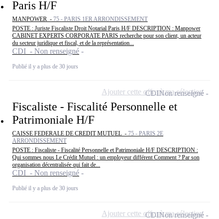
Paris H/F
MANPOWER -
75 - PARIS 1ER ARRONDISSEMENT
POSTE : Juriste Fiscaliste Droit Notarial Paris H/F DESCRIPTION : Manpower
CABINET EXPERTS CORPORATE PARIS recherche pour son client, un acteur
du secteur juridique et fiscal, et de la représentation...
CDI - Non renseigné
Publié il y a plus de 30 jours
Ajouter cette offre à ma sélection
CDI
Non renseigné
Fiscaliste - Fiscalité Personnelle et
Patrimoniale H/F
CAISSE FEDERALE DE CREDIT MUTUEL -
75 - PARIS 2E
ARRONDISSEMENT
POSTE : Fiscaliste - Fiscalité Personnelle et Patrimoniale H/F DESCRIPTION :
Qui sommes nous Le Crédit Mutuel : un employeur différent Comment ? Par son
organisation décentralisée qui fait de...
CDI - Non renseigné
Publié il y a plus de 30 jours
Ajouter cette offre à ma sélection
CDI
Non renseigné