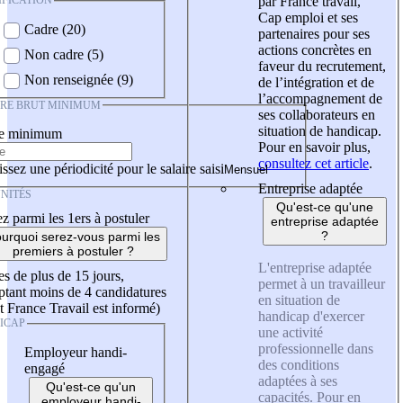
IFICATION
par France travail,
Cap emploi et ses
Cadre (20)
partenaires pour ses
actions concrètes en
Non cadre (5)
faveur du recrutement,
Non renseignée (9)
de l’intégration et de
l’accompagnement de
IRE BRUT MINIMUM
ses collaborateurs en
situation de handicap.
re minimum
Pour en savoir plus,
consultez cet article
.
ssez une périodicité pour le salaire saisi
Entreprise adaptée
NITÉS
Qu'est-ce qu'une
z parmi les 1ers à postuler
entreprise adaptée
?
urquoi serez-vous parmi les
premiers à postuler ?
L'entreprise adaptée
es de plus de 15 jours,
permet à un travailleur
tant moins de 4 candidatures
en situation de
t France Travail est informé)
handicap d'exercer
ICAP
une activité
professionnelle dans
Employeur handi-
des conditions
engagé
adaptées à ses
Qu'est-ce qu'un
capacités. Pour en
employeur handi-