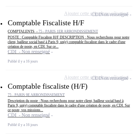
Ajouter cette offre à ma sélection
CDI
Non renseigné
Comptable Fiscaliste H/F
COMPTALENTS -
75 - PARIS 1ER ARRONDISSEMENT
POSTE : Comptable Fiscaliste H/F DESCRIPTION : Nous recherchons pour notre
client, bailleur social basé à Paris 9, un(e) comptable fiscaliste dans le cadre d'une
création de poste, en CDI. Sur ce...
CDI - Non renseigné
Publié il y a 16 jours
Ajouter cette offre à ma sélection
CDI
Non renseigné
Comptable fiscaliste (H/F)
75 - PARIS 9E ARRONDISSEMENT
Description du poste : Nous recherchons pour notre client, bailleur social basé à
Paris 9, un(e) comptable fiscaliste dans le cadre d'une création de poste, en CDI. Sur
ce poste, vos missions...
CDI - Non renseigné
Publié il y a 16 jours