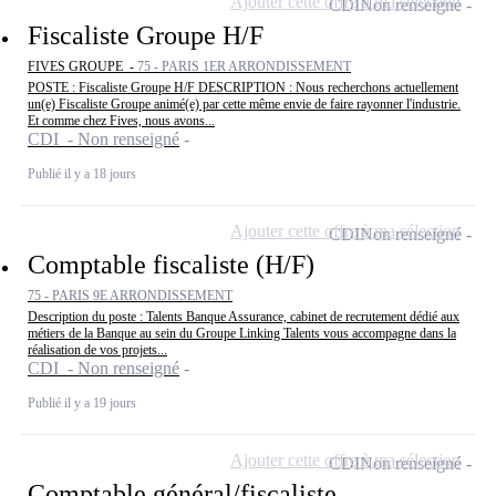
Ajouter cette offre à ma sélection
CDI
Non renseigné
Fiscaliste Groupe H/F
FIVES GROUPE -
75 - PARIS 1ER ARRONDISSEMENT
POSTE : Fiscaliste Groupe H/F DESCRIPTION : Nous recherchons actuellement
un(e) Fiscaliste Groupe animé(e) par cette même envie de faire rayonner l'industrie.
Et comme chez Fives, nous avons...
CDI - Non renseigné
Publié il y a 18 jours
Ajouter cette offre à ma sélection
CDI
Non renseigné
Comptable fiscaliste (H/F)
75 - PARIS 9E ARRONDISSEMENT
Description du poste : Talents Banque Assurance, cabinet de recrutement dédié aux
métiers de la Banque au sein du Groupe Linking Talents vous accompagne dans la
réalisation de vos projets...
CDI - Non renseigné
Publié il y a 19 jours
Ajouter cette offre à ma sélection
CDI
Non renseigné
Comptable général/fiscaliste