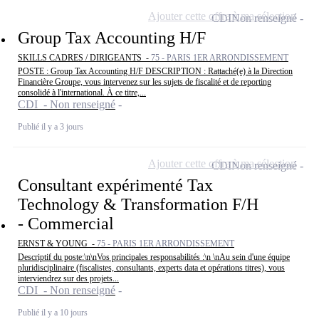
Ajouter cette offre à ma sélection
CDI
Non renseigné
Group Tax Accounting H/F
SKILLS CADRES / DIRIGEANTS -
75 - PARIS 1ER ARRONDISSEMENT
POSTE : Group Tax Accounting H/F DESCRIPTION : Rattaché(e) à la Direction
Financière Groupe, vous intervenez sur les sujets de fiscalité et de reporting
consolidé à l'international. À ce titre,...
CDI - Non renseigné
Publié il y a 3 jours
Ajouter cette offre à ma sélection
CDI
Non renseigné
Consultant expérimenté Tax
Technology & Transformation F/H
- Commercial
ERNST & YOUNG -
75 - PARIS 1ER ARRONDISSEMENT
Descriptif du poste:\n\nVos principales responsabilités :\n \nAu sein d'une équipe
pluridisciplinaire (fiscalistes, consultants, experts data et opérations titres), vous
interviendrez sur des projets...
CDI - Non renseigné
Publié il y a 10 jours