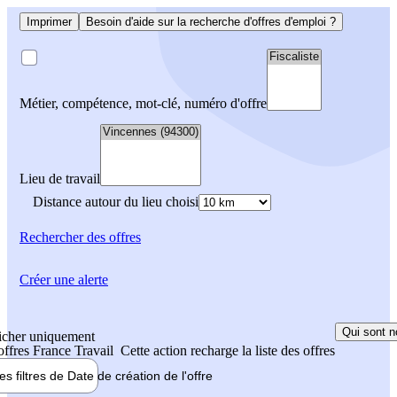
Imprimer
Besoin d'aide sur la recherche d'offres d'emploi ?
Métier, compétence, mot-clé, numéro d'offre
Lieu de travail
Distance autour du lieu choisi
Rechercher
des offres
Créer une alerte
Qui sont n
icher uniquement
 offres France Travail
Cette action recharge la liste des offres
les filtres de
Date de création
de l'offre