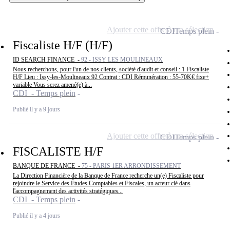
Ajouter cette offre à ma sélection
CDI
Temps plein
Fiscaliste H/F (H/F)
ID SEARCH FINANCE -
92 - ISSY LES MOULINEAUX
Nous recherchons, pour l'un de nos clients, société d'audit et conseil : 1 Fiscaliste
H/F Lieu : Issy-les-Moulineaux 92 Contrat : CDI Rémunération : 55-70K€ fixe+
variable Vous serez amené(e) à...
CDI - Temps plein
Publié il y a 9 jours
Ajouter cette offre à ma sélection
CDI
Temps plein
FISCALISTE H/F
BANQUE DE FRANCE -
75 - PARIS 1ER ARRONDISSEMENT
La Direction Financière de la Banque de France recherche un(e) Fiscaliste pour
rejoindre le Service des Études Comptables et Fiscales, un acteur clé dans
l'accompagnement des activités stratégiques...
CDI - Temps plein
Publié il y a 4 jours