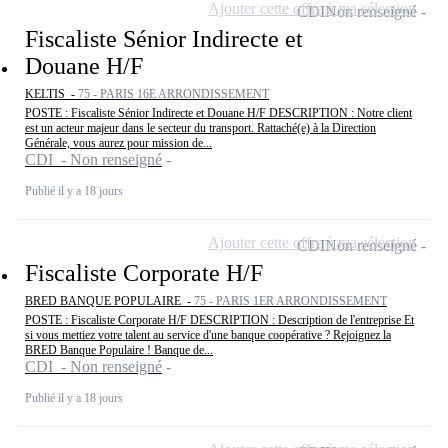
Ajouter cette offre à ma sélection
CDI
Non renseigné
Fiscaliste Sénior Indirecte et
Douane H/F
KELTIS -
75 - PARIS 16E ARRONDISSEMENT
POSTE : Fiscaliste Sénior Indirecte et Douane H/F DESCRIPTION : Notre client
est un acteur majeur dans le secteur du transport. Rattaché(e) à la Direction
Générale, vous aurez pour mission de...
CDI - Non renseigné
Publié il y a 18 jours
Ajouter cette offre à ma sélection
CDI
Non renseigné
Fiscaliste Corporate H/F
BRED BANQUE POPULAIRE -
75 - PARIS 1ER ARRONDISSEMENT
POSTE : Fiscaliste Corporate H/F DESCRIPTION : Description de l'entreprise Et
si vous mettiez votre talent au service d'une banque coopérative ? Rejoignez la
BRED Banque Populaire ! Banque de...
CDI - Non renseigné
Publié il y a 18 jours