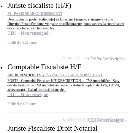
Juriste fiscaliste (H/F)
75 - PARIS 9E ARRONDISSEMENT
Description du poste : Rattaché(e) au Directeur Financier et intégré(e) à une
Direction Financière d'une vingtaine de collaborateurs, vous assurez la coordination
des sujets fiscaux en lien avec les...
CDI - Non renseigné
Publié il y a 21 jours
Ajouter cette offre à ma sélection
CDI
Non renseigné
Comptable Fiscaliste H/F
ANTIN RÉSIDENCES -
75 - PARIS 1ER ARRONDISSEMENT
POSTE : Comptable Fiscaliste H/F DESCRIPTION : - TVA immobilière - Suivi
des déclarations de TVA immobilière (secteurs distincts, option de TVA, LASM,
achèvement) - Calcul des coefficients de...
CDI - Non renseigné
Publié il y a 29 jours
Ajouter cette offre à ma sélection
CDI
Non renseigné
Juriste Fiscaliste Droit Notarial