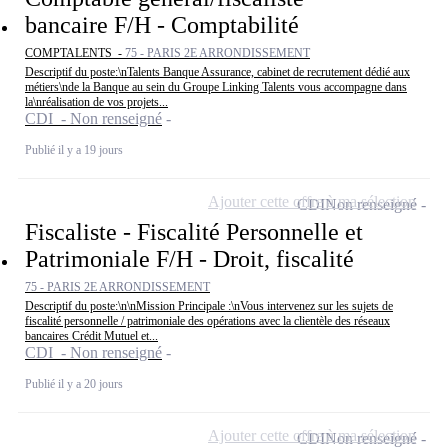
bancaire F/H - Comptabilité
COMPTALENTS -
75 - PARIS 2E ARRONDISSEMENT
Descriptif du poste:\nTalents Banque Assurance, cabinet de recrutement dédié aux
métiers\nde la Banque au sein du Groupe Linking Talents vous accompagne dans
la\nréalisation de vos projets...
CDI - Non renseigné
Publié il y a 19 jours
Ajouter cette offre à ma sélection
CDI
Non renseigné
Fiscaliste - Fiscalité Personnelle et
Patrimoniale F/H - Droit, fiscalité
75 - PARIS 2E ARRONDISSEMENT
Descriptif du poste:\n\nMission Principale :\nVous intervenez sur les sujets de
fiscalité personnelle / patrimoniale des opérations avec la clientèle des réseaux
bancaires Crédit Mutuel et...
CDI - Non renseigné
Publié il y a 20 jours
Ajouter cette offre à ma sélection
CDI
Non renseigné