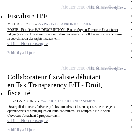
Ajouter cette offre à ma sélection
CDI
Non renseigné
Fiscaliste H/F
MICHAEL PAGE -
75 - PARIS 12E ARRONDISSEMENT
POSTE : Fiscaliste H/F DESCRIPTION : Rattaché(e) au Directeur Financier et
intégré(e) à une Direction Financière d'une vingtaine de collaborateurs, vous assurez
la coordination des sujets fiscaux en...
CDI - Non renseigné
Publié il y a 11 jours
Ajouter cette offre à ma sélection
CDI
Non renseigné
Collaborateur fiscaliste débutant
en Tax Transparency F/H - Droit,
fiscalité
ERNST & YOUNG -
75 - PARIS 1ER ARRONDISSEMENT
Descriptif du poste:\n\nParce qu'elles connaissent les entreprises, leurs enjeux
opérationnels et stratégiques ou leurs contraintes, les équipes d'EY Société
d'Avocats s'attachent à proposer une...
CDI - Non renseigné
Publié il y a 11 jours