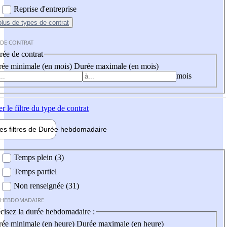
Reprise d'entreprise
plus
de types de contrat
 DE CONTRAT
ée de contrat
ée minimale (en mois)
Durée maximale (en mois)
mois
er
le filtre du type de contrat
les filtres de
Durée hebdo
madaire
 hebdomadaire
Temps plein (3)
Temps partiel
Non renseignée (31)
 HEBDOMADAIRE
cisez la durée hebdomadaire :
ée minimale (en heure)
Durée maximale (en heure)