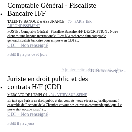
Comptable Général - Fiscaliste
Bancaire H/F
TALENTS BANQUE & ASSURANCE -
75 - PARIS 1ER
ARRONDISSEMENT
POSTE : Comptable Général - Fiscaliste Bancaire H/F DESCRIPTION : Notre
client est une banque internationale. Il est à la recherche d'un comptable
général/fiscaliste bancaire pour un poste en CDI à...
CDI - Non renseigné
Publié il y a plus de 30 jours
Ajouter cette offre à ma sélection
CDI
Non renseigné
Juriste en droit public et des
contrats H/F (CDI)
MERCATO DE L'EMPLOI -
94 - VITRY-SUR-SEINE
En tant que Juriste en droit public et des contrats, vous sécurisez juridiquement l'
ensemble de l' activité de la Chambre et vous structurez sa commande publique. Le
poste était occupé jusqu' à...
CDI - Non renseigné
Publié il y a 2 jours