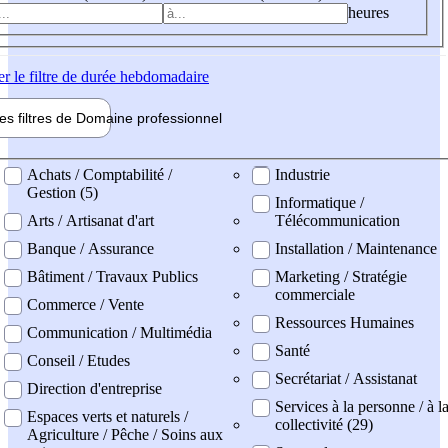
heures
er
le filtre de durée hebdomadaire
les filtres de
Domaine pro
fessionnel
ne professionel
Achats / Comptabilité /
Industrie
Gestion (5)
Informatique /
Arts / Artisanat d'art
Télécommunication
Banque / Assurance
Installation / Maintenance
Bâtiment / Travaux Publics
Marketing / Stratégie
commerciale
Commerce / Vente
Ressources Humaines
Communication / Multimédia
Santé
Conseil / Etudes
Secrétariat / Assistanat
Direction d'entreprise
Services à la personne / à l
Espaces verts et naturels /
collectivité (29)
Agriculture / Pêche / Soins aux