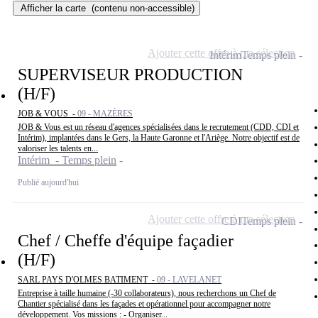
Afficher la carte
(contenu non-accessible)
Ajouter cette offre à ma sélection
Intérim
Temps plein
SUPERVISEUR PRODUCTION
(H/F)
JOB & VOUS -
09 - MAZÈRES
JOB & Vous est un réseau d'agences spécialisées dans le recrutement (CDD, CDI et
Intérim), implantées dans le Gers, la Haute Garonne et l'Ariège. Notre objectif est de
valoriser les talents en...
Intérim - Temps plein
Publié aujourd'hui
Ajouter cette offre à ma sélection
CDI
Temps plein
Chef / Cheffe d'équipe façadier
(H/F)
SARL PAYS D'OLMES BATIMENT -
09 - LAVELANET
Entreprise à taille humaine (-30 collaborateurs), nous recherchons un Chef de
Chantier spécialisé dans les façades et opérationnel pour accompagner notre
développement. Vos missions : - Organiser...