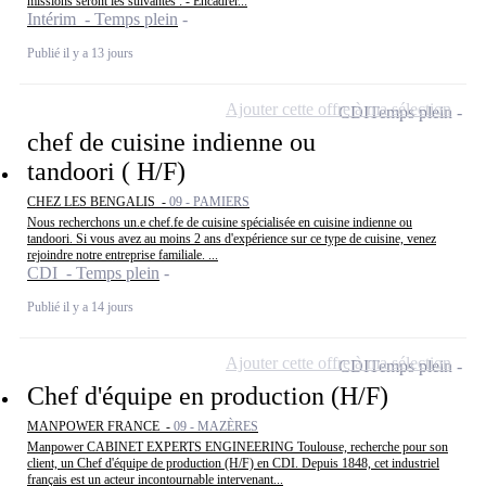
missions seront les suivantes : - Encadrer...
Intérim - Temps plein
Publié il y a 13 jours
Ajouter cette offre à ma sélection
CDI
Temps plein
chef de cuisine indienne ou
tandoori ( H/F)
CHEZ LES BENGALIS -
09 - PAMIERS
Nous recherchons un.e chef.fe de cuisine spécialisée en cuisine indienne ou
tandoori. Si vous avez au moins 2 ans d'expérience sur ce type de cuisine, venez
rejoindre notre entreprise familiale. ...
CDI - Temps plein
Publié il y a 14 jours
Ajouter cette offre à ma sélection
CDI
Temps plein
Chef d'équipe en production (H/F)
MANPOWER FRANCE -
09 - MAZÈRES
Manpower CABINET EXPERTS ENGINEERING Toulouse, recherche pour son
client, un Chef d'équipe de production (H/F) en CDI. Depuis 1848, cet industriel
français est un acteur incontournable intervenant...