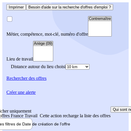
Imprimer
Besoin d'aide sur la recherche d'offres d'emploi ?
Métier, compétence, mot-clé, numéro d'offre
Lieu de travail
Distance autour du lieu choisi
Rechercher
des offres
Créer une alerte
Qui sont n
icher uniquement
 offres France Travail
Cette action recharge la liste des offres
les filtres de
Date de création
de l'offre