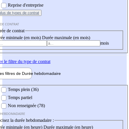
Reprise d'entreprise
plus
de types de contrat
 DE CONTRAT
ée de contrat
ée minimale (en mois)
Durée maximale (en mois)
mois
er
le filtre du type de contrat
les filtres de
Durée hebdo
madaire
 hebdomadaire
Temps plein (36)
Temps partiel
Non renseignée (78)
 HEBDOMADAIRE
cisez la durée hebdomadaire :
ée minimale (en heure)
Durée maximale (en heure)