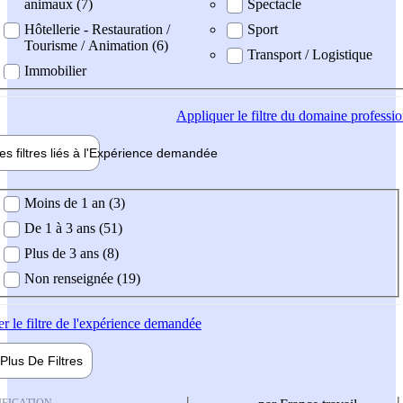
animaux (7)
Spectacle
Hôtellerie - Restauration /
Sport
Tourisme / Animation (6)
Transport / Logistique
Immobilier
Appliquer
le filtre du domaine professi
es filtres liés à l'
Expérience
demandée
ience demandée
Moins de 1 an (3)
De 1 à 3 ans (51)
Plus de 3 ans (8)
Non renseignée (19)
er
le filtre de l'expérience demandée
Plus De
Filtres