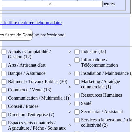
heures
er
le filtre de durée hebdomadaire
les filtres de
Domaine pro
fessionnel
ne professionel
Achats / Comptabilité /
Industrie (32)
Gestion (12)
Informatique /
Arts / Artisanat d'art
Télécommunication
Banque / Assurance
Installation / Maintenance (
Bâtiment / Travaux Publics (30)
Marketing / Stratégie
commerciale (1)
Commerce / Vente (13)
Ressources Humaines
Communication / Multimédia (1)
Santé
Conseil / Etudes
Secrétariat / Assistanat
Direction d'entreprise (7)
Services à la personne / à l
Espaces verts et naturels /
collectivité (2)
Agriculture / Pêche / Soins aux