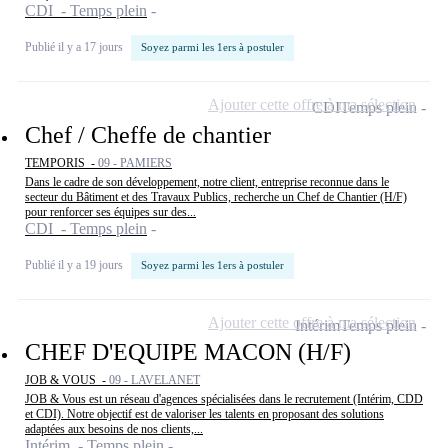
CDI - Temps plein
Publié il y a 17 jours
Soyez parmi les 1ers à postuler
Ajouter cette offre à ma sélection
CDI
Temps plein
Chef / Cheffe de chantier
TEMPORIS -
09 - PAMIERS
Dans le cadre de son développement, notre client, entreprise reconnue dans le
secteur du Bâtiment et des Travaux Publics, recherche un Chef de Chantier (H/F)
pour renforcer ses équipes sur des...
CDI - Temps plein
Publié il y a 19 jours
Soyez parmi les 1ers à postuler
Ajouter cette offre à ma sélection
Intérim
Temps plein
CHEF D'EQUIPE MACON (H/F)
JOB & VOUS -
09 - LAVELANET
JOB & Vous est un réseau d'agences spécialisées dans le recrutement (Intérim, CDD
et CDI). Notre objectif est de valoriser les talents en proposant des solutions
adaptées aux besoins de nos clients,...
Intérim - Temps plein