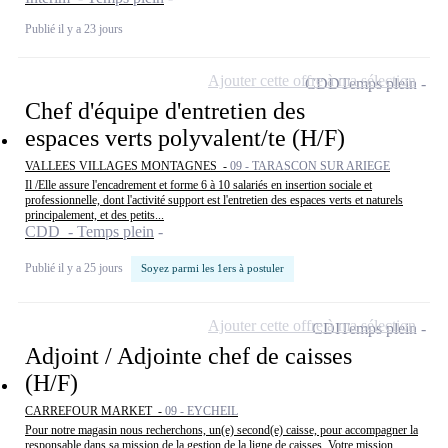
Publié il y a 23 jours
Ajouter cette offre à ma sélection
CDD
Temps plein
Chef d'équipe d'entretien des
espaces verts polyvalent/te (H/F)
VALLEES VILLAGES MONTAGNES -
09 - TARASCON SUR ARIEGE
Il /Elle assure l'encadrement et forme 6 à 10 salariés en insertion sociale et
professionnelle, dont l'activité support est l'entretien des espaces verts et naturels
principalement, et des petits...
CDD - Temps plein
Publié il y a 25 jours
Soyez parmi les 1ers à postuler
Ajouter cette offre à ma sélection
CDI
Temps plein
Adjoint / Adjointe chef de caisses
(H/F)
CARREFOUR MARKET -
09 - EYCHEIL
Pour notre magasin nous recherchons, un(e) second(e) caisse, pour accompagner la
responsable dans sa mission de la gestion de la ligne de caisses. Votre mission