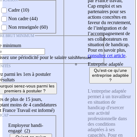
IFICATION
par France travail,
Cap emploi et ses
Cadre (10)
partenaires pour ses
actions concrètes en
Non cadre (44)
faveur du recrutement,
Non renseignée (60)
de l’intégration et de
l’accompagnement de
IRE BRUT MINIMUM
ses collaborateurs en
situation de handicap.
re minimum
Pour en savoir plus,
consultez cet article
.
ssez une périodicité pour le salaire saisi
Entreprise adaptée
NITÉS
Qu'est-ce qu'une
z parmi les 1ers à postuler
entreprise adaptée
résultats
?
urquoi serez-vous parmi les
L'entreprise adaptée
premiers à postuler ?
permet à un travailleur
es de plus de 15 jours,
en situation de
tant moins de 4 candidatures
handicap d'exercer
t France Travail est informé)
une activité
ICAP
professionnelle dans
des conditions
Employeur handi-
adaptées à ses
engagé (2)
capacités. Pour en
Qu'est-ce qu'un