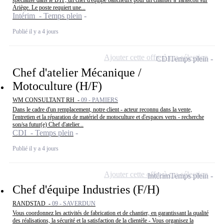
Ariège. Le poste requiert une...
Intérim - Temps plein
Publié il y a 4 jours
Ajouter cette offre à ma sélection
CDI
Temps plein
Chef d'atelier Mécanique /
Motoculture (H/F)
WM CONSULTANT RH -
09 - PAMIERS
Dans le cadre d'un remplacement, notre client - acteur reconnu dans la vente,
l'entretien et la réparation de matériel de motoculture et d'espaces verts - recherche
son/sa futur(e) Chef d'atelier...
CDI - Temps plein
Publié il y a 4 jours
Ajouter cette offre à ma sélection
Intérim
Temps plein
Chef d'équipe Industries (F/H)
RANDSTAD -
09 - SAVERDUN
Vous coordonnez les activités de fabrication et de chantier, en garantissant la qualité
des réalisations, la sécurité et la satisfaction de la clientèle - Vous organisez la