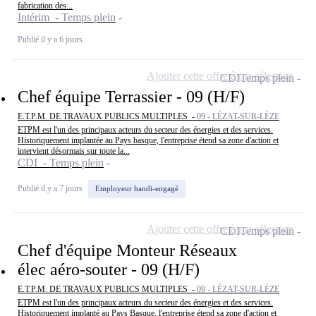
fabrication des...
Intérim - Temps plein
Publié il y a 6 jours
Ajouter cette offre à ma sélection
CDI
Temps plein
Chef équipe Terrassier - 09 (H/F)
E.T.P.M. DE TRAVAUX PUBLICS MULTIPLES -
09 - LÉZAT-SUR-LÈZE
ETPM est l'un des principaux acteurs du secteur des énergies et des services.
Historiquement implantée au Pays basque, l'entreprise étend sa zone d'action et
intervient désormais sur toute la...
CDI - Temps plein
Publié il y a 7 jours
Employeur handi-engagé
Ajouter cette offre à ma sélection
CDI
Temps plein
Chef d'équipe Monteur Réseaux
élec aéro-souter - 09 (H/F)
E.T.P.M. DE TRAVAUX PUBLICS MULTIPLES -
09 - LÉZAT-SUR-LÈZE
ETPM est l'un des principaux acteurs du secteur des énergies et des services.
Historiquement implanté au Pays Basque, l'entreprise étend sa zone d'action et