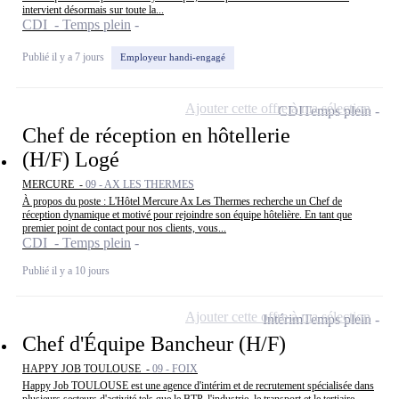
intervient désormais sur toute la...
CDI - Temps plein
Publié il y a 7 jours
Employeur handi-engagé
Ajouter cette offre à ma sélection
CDI
Temps plein
Chef de réception en hôtellerie
(H/F) Logé
MERCURE -
09 - AX LES THERMES
À propos du poste : L'Hôtel Mercure Ax Les Thermes recherche un Chef de
réception dynamique et motivé pour rejoindre son équipe hôtelière. En tant que
premier point de contact pour nos clients, vous...
CDI - Temps plein
Publié il y a 10 jours
Ajouter cette offre à ma sélection
Intérim
Temps plein
Chef d'Équipe Bancheur (H/F)
HAPPY JOB TOULOUSE -
09 - FOIX
Happy Job TOULOUSE est une agence d'intérim et de recrutement spécialisée dans