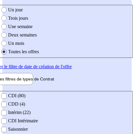
e création de l'offre
Un jour
Trois jours
Une semaine
Deux semaines
Un mois
Toutes les offres
er
le filtre de date de création de l'offre
les filtres de types de
Contrat
de contrat
CDI (80)
CDD (4)
Intérim (22)
CDI Intérimaire
Saisonnier