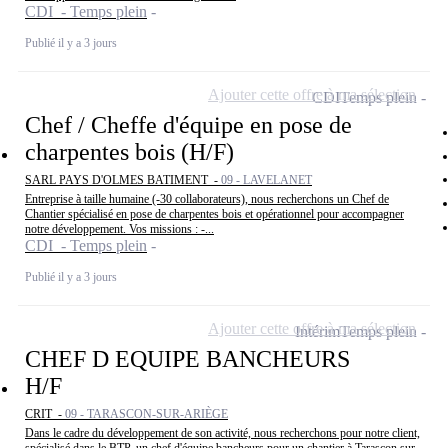
CDI - Temps plein
Publié il y a 3 jours
Ajouter cette offre à ma sélection
CDI
Temps plein
Chef / Cheffe d'équipe en pose de
charpentes bois (H/F)
SARL PAYS D'OLMES BATIMENT -
09 - LAVELANET
Entreprise à taille humaine (-30 collaborateurs), nous recherchons un Chef de
Chantier spécialisé en pose de charpentes bois et opérationnel pour accompagner
notre développement. Vos missions : -...
CDI - Temps plein
Publié il y a 3 jours
Ajouter cette offre à ma sélection
Intérim
Temps plein
CHEF D EQUIPE BANCHEURS
H/F
CRIT -
09 - TARASCON-SUR-ARIÈGE
Dans le cadre du développement de son activité, nous recherchons pour notre client,
spécialisé dans le BTP, un chef d'équipe bancheurs pour un chantier à Tarascon sur