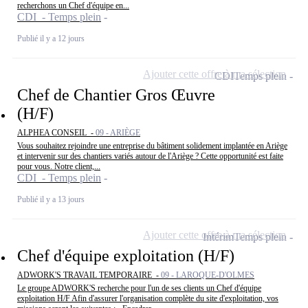
recherchons un Chef d'équipe en...
CDI - Temps plein
Publié il y a 12 jours
Ajouter cette offre à ma sélection
CDI
Temps plein
Chef de Chantier Gros Œuvre
(H/F)
ALPHEA CONSEIL -
09 - ARIÈGE
Vous souhaitez rejoindre une entreprise du bâtiment solidement implantée en Ariège
et intervenir sur des chantiers variés autour de l'Ariège ? Cette opportunité est faite
pour vous. Notre client,...
CDI - Temps plein
Publié il y a 13 jours
Ajouter cette offre à ma sélection
Intérim
Temps plein
Chef d'équipe exploitation (H/F)
ADWORK'S TRAVAIL TEMPORAIRE -
09 - LAROQUE-D'OLMES
Le groupe ADWORK'S recherche pour l'un de ses clients un Chef d'équipe
exploitation H/F Afin d'assurer l'organisation complète du site d'exploitation, vos