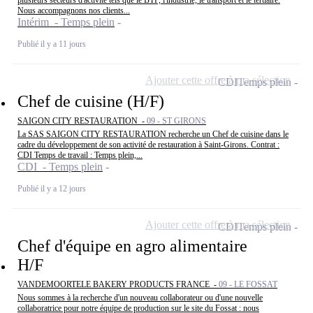
plusieurs secteurs d'activité tels que le BTP, l'industrie, le transport et le tertiaire.
Nous accompagnons nos clients...
Intérim - Temps plein
Publié il y a 11 jours
Ajouter cette offre à ma sélection
CDI
Temps plein
Chef de cuisine (H/F)
SAIGON CITY RESTAURATION -
09 - ST GIRONS
La SAS SAIGON CITY RESTAURATION recherche un Chef de cuisine dans le
cadre du développement de son activité de restauration à Saint-Girons. Contrat :
CDI Temps de travail : Temps plein,...
CDI - Temps plein
Publié il y a 12 jours
Ajouter cette offre à ma sélection
CDI
Temps plein
Chef d'équipe en agro alimentaire
H/F
VANDEMOORTELE BAKERY PRODUCTS FRANCE -
09 - LE FOSSAT
Nous sommes à la recherche d'un nouveau collaborateur ou d'une nouvelle
collaboratrice pour notre équipe de production sur le site du Fossat : nous