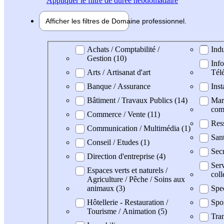
Appliquer
le filtre de durée hebdomadaire
Afficher les filtres de
Domaine pro
fessionnel
Domaine professionel
Achats / Comptabilité /
Indu
Gestion (10)
Info
Arts / Artisanat d'art
Tél
Banque / Assurance
Inst
Bâtiment / Travaux Publics (14)
Mark
com
Commerce / Vente (11)
Res
Communication / Multimédia (1)
San
Conseil / Etudes (1)
Secr
Direction d'entreprise (4)
Serv
Espaces verts et naturels /
coll
Agriculture / Pêche / Soins aux
animaux (3)
Spe
Hôtellerie - Restauration /
Spo
Tourisme / Animation (5)
Tran