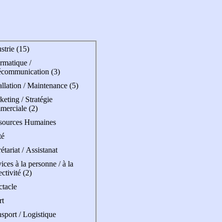
strie (15)
rmatique /
écommunication (3)
allation / Maintenance (5)
eting / Stratégie
merciale (2)
sources Humaines
té
étariat / Assistanat
ices à la personne / à la
ectivité (2)
ctacle
rt
sport / Logistique