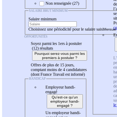
Non renseignée (27)
de
l
SALAIRE BRUT MINIMUM
se
si
Salaire minimum
Po
co
Choisissez une périodicité pour le salaire saisi
En
OPPORTUNITÉS
Soyez parmi les 1ers à postuler
(12)
résultats
Pourquoi serez-vous parmi les
L'
premiers à postuler ?
pe
Offres de plus de 15 jours,
en
comptant moins de 4 candidatures
ha
(dont France Travail est informé)
un
HANDICAP
pr
de
Employeur handi-
ad
engagé
ca
Qu'est-ce qu'un
sa
employeur handi-
le
engagé ?
Un employeur handi-