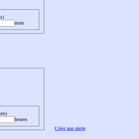
s)
mois
ure)
heures
Créer une alerte