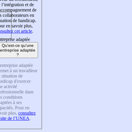
 l’intégration et de
’accompagnement de
s collaborateurs en
tuation de handicap.
ur en savoir plus,
nsultez cet article
.
treprise adaptée
Qu'est-ce qu'une
entreprise adaptée
?
entreprise adaptée
rmet à un travailleur
 situation de
ndicap d'exercer
e activité
ofessionnelle dans
s conditions
aptées à ses
pacités. Pour en
voir plus,
consultez
 site de l’UNEA
.