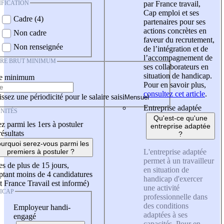
IFICATION
par France travail,
Cap emploi et ses
Cadre (4)
partenaires pour ses
actions concrètes en
Non cadre
faveur du recrutement,
Non renseignée
de l’intégration et de
l’accompagnement de
IRE BRUT MINIMUM
ses collaborateurs en
situation de handicap.
re minimum
Pour en savoir plus,
consultez cet article
.
ssez une périodicité pour le salaire saisi
Entreprise adaptée
NITÉS
Qu'est-ce qu'une
z parmi les 1ers à postuler
entreprise adaptée
résultats
?
urquoi serez-vous parmi les
L'entreprise adaptée
premiers à postuler ?
permet à un travailleur
es de plus de 15 jours,
en situation de
tant moins de 4 candidatures
handicap d'exercer
t France Travail est informé)
une activité
ICAP
professionnelle dans
des conditions
Employeur handi-
adaptées à ses
engagé
capacités. Pour en