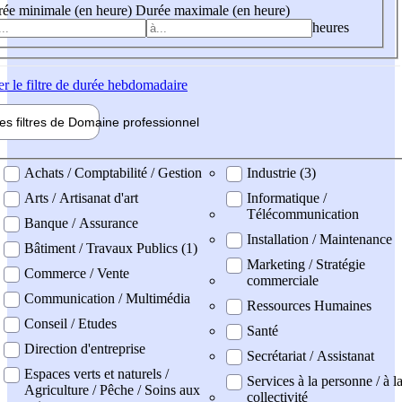
ée minimale (en heure)
Durée maximale (en heure)
heures
er
le filtre de durée hebdomadaire
les filtres de
Domaine pro
fessionnel
ne professionel
Achats / Comptabilité / Gestion
Industrie (3)
Arts / Artisanat d'art
Informatique /
Télécommunication
Banque / Assurance
Installation / Maintenance
Bâtiment / Travaux Publics (1)
Marketing / Stratégie
Commerce / Vente
commerciale
Communication / Multimédia
Ressources Humaines
Conseil / Etudes
Santé
Direction d'entreprise
Secrétariat / Assistanat
Espaces verts et naturels /
Services à la personne / à l
Agriculture / Pêche / Soins aux
collectivité