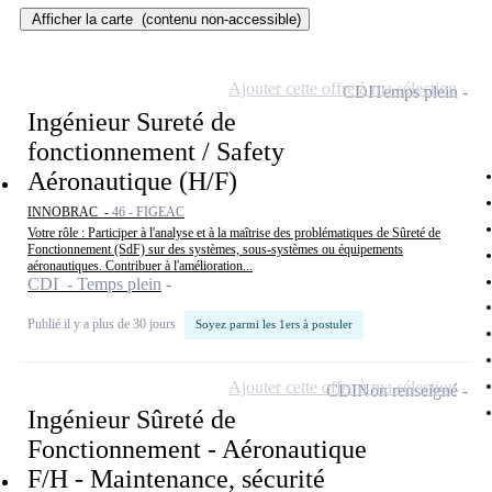
Afficher la carte
(contenu non-accessible)
Ajouter cette offre à ma sélection
CDI
Temps plein
Ingénieur Sureté de
fonctionnement / Safety
Aéronautique (H/F)
INNOBRAC -
46 - FIGEAC
Votre rôle : Participer à l'analyse et à la maîtrise des problématiques de Sûreté de
Fonctionnement (SdF) sur des systèmes, sous-systèmes ou équipements
aéronautiques. Contribuer à l'amélioration...
CDI - Temps plein
Publié il y a plus de 30 jours
Soyez parmi les 1ers à postuler
Ajouter cette offre à ma sélection
CDI
Non renseigné
Ingénieur Sûreté de
Fonctionnement - Aéronautique
F/H - Maintenance, sécurité