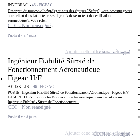
INNOBRAC -
46 - FIGEAC
Descriptif du poste:\n\nIntégré(e) au sein des équipes "Safety", vous accompagnerez
notre client dans l'atteinte de ses objectifs de sécurité et de certification
aéronautique.\nVotre rôle...
CDI - Non renseigné
Publié il y a 7 jours
Ajouter cette offre à ma sélection
CDI
Non renseigné
Ingénieur Fiabilité Sûreté de
Fonctionnement Aéronautique -
Figeac H/F
APTISKILLS -
46 - FIGEAC
POSTE : Ingénieur Fiabilité Sûreté de Fonctionnement Aéronautique - Figeac H/F
DESCRIPTION : Pour notre Business Line Aéronautique, nous recrutons un
Ingénieur Fiabilité - Sûreté de Fonctionnement...
CDI - Non renseigné
Publié il y a 8 jours
Ajouter cette offre à ma sélection
CDI
Non renseigné