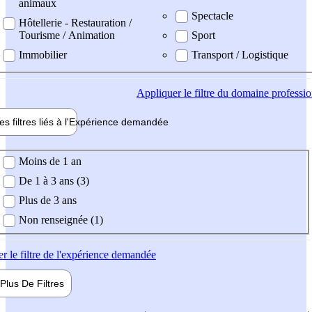
animaux
Spectacle
Hôtellerie - Restauration /
Tourisme / Animation
Sport
Immobilier
Transport / Logistique
Appliquer
le filtre du domaine professi
es filtres liés à l'
Expérience
demandée
ience demandée
Moins de 1 an
De 1 à 3 ans (3)
Plus de 3 ans
Non renseignée (1)
er
le filtre de l'expérience demandée
Plus De
Filtres