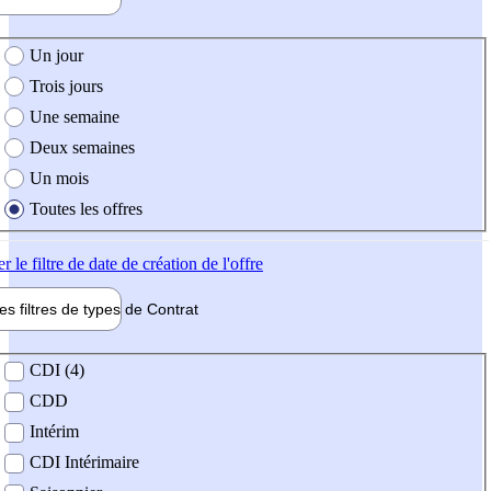
e création de l'offre
Un jour
Trois jours
Une semaine
Deux semaines
Un mois
Toutes les offres
er
le filtre de date de création de l'offre
les filtres de types de
Contrat
de contrat
CDI (4)
CDD
Intérim
CDI Intérimaire