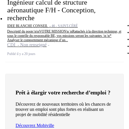
Ingénieur calcul de structure
aéronautique F/H - Conception,
recherche
IDEE BLANCHE CONSEIL -
46 - SAINT-CÉRÉ
Descriptif du poste:\n\nVOTRE MISSION\n \nRattachés à la direction technique, et
sous le contrôle du responsable BE, vos missions seront les suivantes :\n \n*
Analyser le comportement mécanique d’un...
CDI - Non renseigné
Publié il y a 20 jours
Prêt à élargir votre recherche d’emploi ?
Découvrez de nouveaux territoires où les chances de
trouver un emploi sont plus fortes en réalisant un
projet de mobilité résidentielle
Découvrez Mobiville