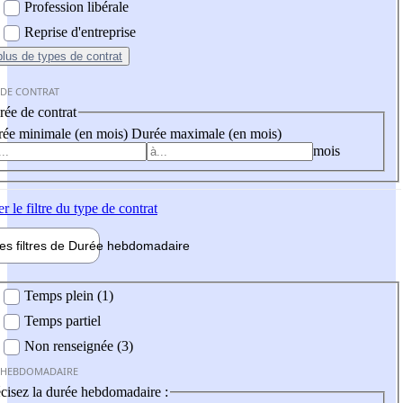
Profession libérale
Reprise d'entreprise
plus
de types de contrat
 DE CONTRAT
ée de contrat
ée minimale (en mois)
Durée maximale (en mois)
mois
er
le filtre du type de contrat
les filtres de
Durée hebdo
madaire
 hebdomadaire
Temps plein (1)
Temps partiel
Non renseignée (3)
 HEBDOMADAIRE
cisez la durée hebdomadaire :