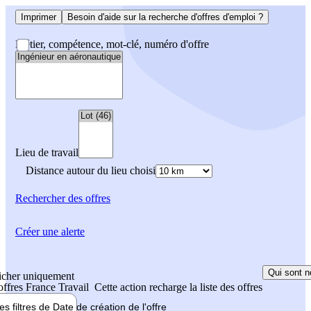
Imprimer
Besoin d'aide sur la recherche d'offres d'emploi ?
Métier, compétence, mot-clé, numéro d'offre
Lieu de travail
Distance autour du lieu choisi
Rechercher
des offres
Créer une alerte
Qui sont n
icher uniquement
 offres France Travail
Cette action recharge la liste des offres
les filtres de
Date de création
de l'offre