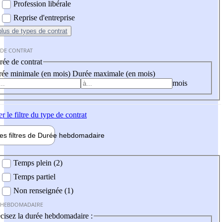
Profession libérale
Reprise d'entreprise
plus
de types de contrat
 DE CONTRAT
ée de contrat
ée minimale (en mois)
Durée maximale (en mois)
mois
er
le filtre du type de contrat
les filtres de
Durée hebdo
madaire
 hebdomadaire
Temps plein (2)
Temps partiel
Non renseignée (1)
 HEBDOMADAIRE
cisez la durée hebdomadaire :