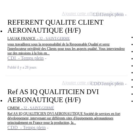
Ajouter cette offre à ma sélection
CDI
Temps plein
REFERENT QUALITE CLIENT
AERONAUTIQUE (H/F)
LAUAK FRANCE -
32 - SAINT-GERME
vous travaillerez sous la responsabilité de la Responsable Qualité et serez
l'interlocuteur privilégié des Clients pour tous les aspects qualité. Vous interviendrez
sur des missions à la fois en...
CDI - Temps plein
Publié il y a 28 jours
Ajouter cette offre à ma sélection
CDD
Temps plein
Ref AS IQ QUALITICIEN DVI
AERONAUTIQUE (H/F)
CIMEM -
32 - SAINT-GERMÉ
Ref AS IQ QUALITICIEN DVI AERONAUTIQUE Société de services en fort
développement, intervenant sur différents sites d'équipements aéronautiques
principalement en France pour la production, la...
CDD - Temps plein