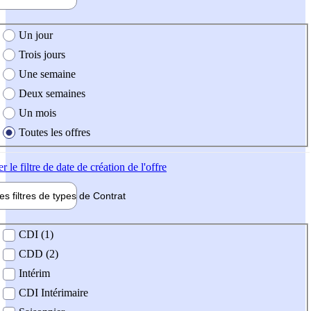
e création de l'offre
Un jour
Trois jours
Une semaine
Deux semaines
Un mois
Toutes les offres
er
le filtre de date de création de l'offre
les filtres de types de
Contrat
de contrat
CDI (1)
CDD (2)
Intérim
CDI Intérimaire