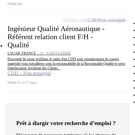
Publié hier
Ajouter cette offre à ma sélection
CDD
Non renseigné
Ingénieur Qualité Aéronautique -
Référent relation client F/H -
Qualité
LAUAK FRANCE -
32 - SAINT-GERMÉ
Descriptif du poste:\n\nDans le cadre d'un CDD pour remplacement de congés
maternité vous travaillerez sous la responsabilité de la Responsable Qualité et serez
l'interlocuteur privilégié des Clients...
CDD - Non renseigné
Publié il y a 17 jours
Prêt à élargir votre recherche d’emploi ?