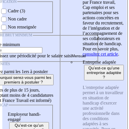
IFICATION
par France travail,
Cap emploi et ses
Cadre (3)
partenaires pour ses
actions concrètes en
Non cadre
faveur du recrutement,
Non renseignée
de l’intégration et de
l’accompagnement de
IRE BRUT MINIMUM
ses collaborateurs en
situation de handicap.
re minimum
Pour en savoir plus,
consultez cet article
.
ssez une périodicité pour le salaire saisi
Entreprise adaptée
NITÉS
Qu'est-ce qu'une
z parmi les 1ers à postuler
entreprise adaptée
?
urquoi serez-vous parmi les
premiers à postuler ?
L'entreprise adaptée
es de plus de 15 jours,
permet à un travailleur
tant moins de 4 candidatures
en situation de
t France Travail est informé)
handicap d'exercer
ICAP
une activité
professionnelle dans
Employeur handi-
des conditions
engagé
adaptées à ses
Qu'est-ce qu'un
capacités. Pour en