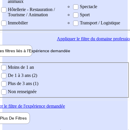
animaux
Spectacle
Hôtellerie - Restauration /
Tourisme / Animation
Sport
Immobilier
Transport / Logistique
Appliquer
le filtre du domaine professi
es filtres liés à l'
Expérience
demandée
ience demandée
Moins de 1 an
De 1 à 3 ans (2)
Plus de 3 ans (1)
Non renseignée
er
le filtre de l'expérience demandée
Plus De
Filtres