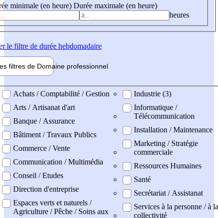
ée minimale (en heure)
Durée maximale (en heure)
heures
er
le filtre de durée hebdomadaire
les filtres de
Domaine pro
fessionnel
ne professionel
Achats / Comptabilité / Gestion
Industrie (3)
Arts / Artisanat d'art
Informatique /
Télécommunication
Banque / Assurance
Installation / Maintenance
Bâtiment / Travaux Publics
Marketing / Stratégie
Commerce / Vente
commerciale
Communication / Multimédia
Ressources Humaines
Conseil / Etudes
Santé
Direction d'entreprise
Secrétariat / Assistanat
Espaces verts et naturels /
Services à la personne / à l
Agriculture / Pêche / Soins aux
collectivité