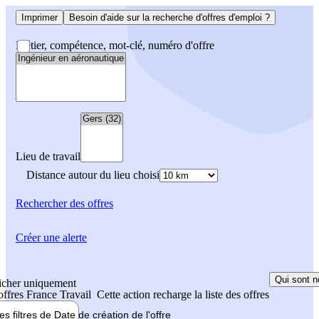
Imprimer
Besoin d'aide sur la recherche d'offres d'emploi ?
Métier, compétence, mot-clé, numéro d'offre
Lieu de travail
Distance autour du lieu choisi
Rechercher
des offres
Créer une alerte
Qui sont n
icher uniquement
 offres France Travail
Cette action recharge la liste des offres
les filtres de
Date de création
de l'offre