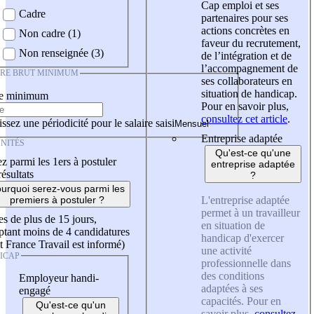
Cap emploi et ses
Cadre
partenaires pour ses
actions concrètes en
Non cadre (1)
faveur du recrutement,
Non renseignée (3)
de l’intégration et de
l’accompagnement de
IRE BRUT MINIMUM
ses collaborateurs en
situation de handicap.
re minimum
Pour en savoir plus,
consultez cet article
.
ssez une périodicité pour le salaire saisi
Entreprise adaptée
NITÉS
Qu'est-ce qu'une
z parmi les 1ers à postuler
entreprise adaptée
résultats
?
urquoi serez-vous parmi les
L'entreprise adaptée
premiers à postuler ?
permet à un travailleur
es de plus de 15 jours,
en situation de
tant moins de 4 candidatures
handicap d'exercer
t France Travail est informé)
une activité
ICAP
professionnelle dans
des conditions
Employeur handi-
adaptées à ses
engagé
capacités. Pour en
Qu'est-ce qu'un
savoir plus,
consultez