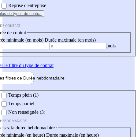
Reprise d'entreprise
plus
de types de contrat
 DE CONTRAT
ée de contrat
ée minimale (en mois)
Durée maximale (en mois)
mois
er
le filtre du type de contrat
les filtres de
Durée hebdo
madaire
 hebdomadaire
Temps plein (1)
Temps partiel
Non renseignée (3)
 HEBDOMADAIRE
cisez la durée hebdomadaire :
ée minimale (en heure)
Durée maximale (en heure)