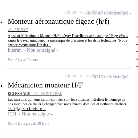
Ajouter cette offre à ma sélection
Intérim
Non renseigné
Monteur aéronautique figeac (h/f)
46 - FIGEAC
Ajusteur Mécanique / Monteur H/FIntégrez l'excellence aéronautique à FigeacVous
aimez le travail minutieux, la mécanique de précision et les défis techniques ?Notre
agence recrute pour l'un des...
Intérim - Non renseigné
Publié il y a 19 jours
Ajouter cette offre à ma sélection
CDI
Non renseigné
Mécanicien monteur H/F
RGI FRANCE -
46 - SAINT-CÉRÉ
Les missions qui vous seront confiées sont les suivantes : Réaliser le montage de
nos machines en atelier Échanger avec notre bureau d’études et méthodes Réaliser
les réglages et la mise en...
CDI - Non renseigné
Publié il y a plus de 30 jours