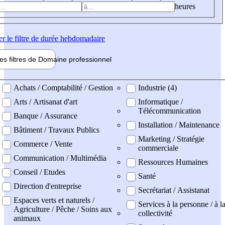
heures
er
le filtre de durée hebdomadaire
les filtres de
Domaine pro
fessionnel
ne professionel
Achats / Comptabilité / Gestion
Industrie (4)
Arts / Artisanat d'art
Informatique /
Télécommunication
Banque / Assurance
Installation / Maintenance
Bâtiment / Travaux Publics
Marketing / Stratégie
Commerce / Vente
commerciale
Communication / Multimédia
Ressources Humaines
Conseil / Etudes
Santé
Direction d'entreprise
Secrétariat / Assistanat
Espaces verts et naturels /
Services à la personne / à l
Agriculture / Pêche / Soins aux
collectivité
animaux