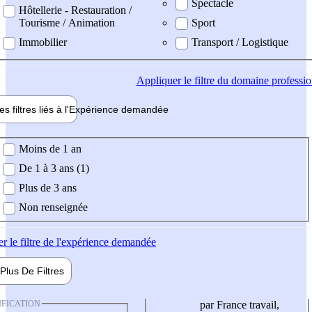
Spectacle
Hôtellerie - Restauration /
Tourisme / Animation
Sport
Immobilier
Transport / Logistique
Appliquer
le filtre du domaine professi
es filtres liés à l'
Expérience
demandée
ience demandée
Moins de 1 an
De 1 à 3 ans (1)
Plus de 3 ans
Non renseignée
er
le filtre de l'expérience demandée
Plus De
Filtres
IFICATION
par France travail,