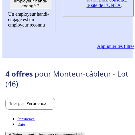
employeur handi-
le site de l’UNEA
.
engagé ?
Un employeur handi-
engagé est un
employeur reconnu
Appliquer
les filtres
4 offres
pour Monteur-câbleur - Lot
(46)
Trier par
Pertinence
Pertinence
Date
Afficher la carte
(contenu non-accessible)