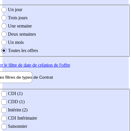
e création de l'offre
Un jour
Trois jours
Une semaine
Deux semaines
Un mois
Toutes les offres
er
le filtre de date de création de l'offre
les filtres de types de
Contrat
de contrat
CDI (1)
CDD (1)
Intérim (2)
CDI Intérimaire
Saisonnier