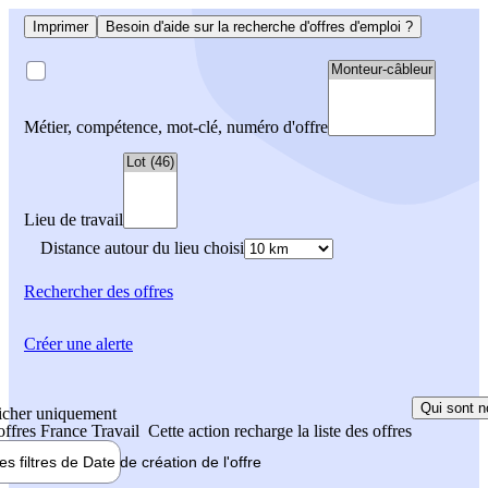
Imprimer
Besoin d'aide sur la recherche d'offres d'emploi ?
Métier, compétence, mot-clé, numéro d'offre
Lieu de travail
Distance autour du lieu choisi
Rechercher
des offres
Créer une alerte
Qui sont n
icher uniquement
 offres France Travail
Cette action recharge la liste des offres
les filtres de
Date de création
de l'offre