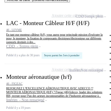
Ajouter cette offre à ma sélection
CDD
Temps plein
LAC - Monteur Câbleur H/F (H/F)
46 - LEYME
En tant que monteur-câbleur (h/f), vous aurez pour principale mission d'exécuter la
pose, le montage, la fixation de composants électriques/électronique sur différents
supports destinés à des...
CDD - Temps plein
Publié il y a plus de 30 jours
Soyez parmi les 1ers à postuler
Ajouter cette offre à ma sélection
Intérim
Non renseigné
Monteur aéronautique (h/f)
46 - FIGEAC
REJOIGNEZ L?EXCELLENCE AÉRONAUTIQUE AVEC ADECCO !?
MONTEUR AÉRONAUTIQUE (H/F) ? Figeac (46)Adecco, leader des solutions
RH, recrute pour l?un des acteurs incontournables de l?industrie aéronautique à...
Intérim - Non renseigné
Publié il y a 19 jours