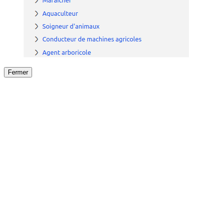
Fermer
Fermer
le détail de l'offre
/
Offre
sur
Offre précéden