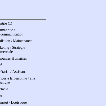
strie (1)
rmatique /
écommunication
allation / Maintenance
eting / Stratégie
merciale
sources Humaines
té
étariat / Assistanat
ices à la personne / à la
ectivité
ctacle
rt
sport / Logistique