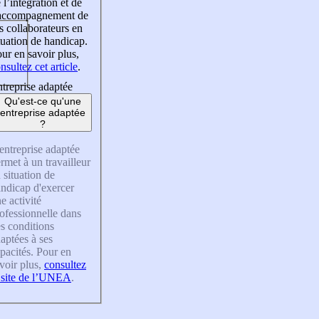
 l’intégration et de
’accompagnement de
s collaborateurs en
tuation de handicap.
ur en savoir plus,
nsultez cet article
.
treprise adaptée
Qu'est-ce qu'une
entreprise adaptée
?
entreprise adaptée
rmet à un travailleur
 situation de
ndicap d'exercer
e activité
ofessionnelle dans
s conditions
aptées à ses
pacités. Pour en
voir plus,
consultez
 site de l’UNEA
.