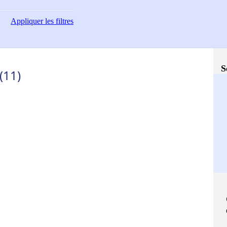
Appliquer
les filtres
S
(11)