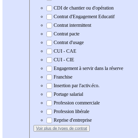
CDI de chantier ou d'opération
Contrat d'Engagement Educatif
Contrat intermittent
Contrat pacte
Contrat d'usage
CUI - CAE
CUI - CIE
Engagement à servir dans la réserve
Franchise
Insertion par l'activ.éco.
Portage salarial
Profession commerciale
Profession libérale
Reprise d'entreprise
Voir plus
de types de contrat