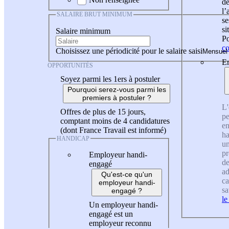
de
l
SALAIRE BRUT MINIMUM
se
si
Salaire minimum
Po
co
Choisissez une périodicité pour le salaire saisi
En
OPPORTUNITÉS
Soyez parmi les 1ers à postuler
Pourquoi serez-vous parmi les
premiers à postuler ?
L'
Offres de plus de 15 jours,
pe
comptant moins de 4 candidatures
en
(dont France Travail est informé)
ha
HANDICAP
un
pr
Employeur handi-
de
engagé
ad
Qu'est-ce qu'un
ca
employeur handi-
sa
engagé ?
le
Un employeur handi-
engagé est un
employeur reconnu