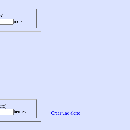
s)
mois
ure)
heures
Créer une alerte