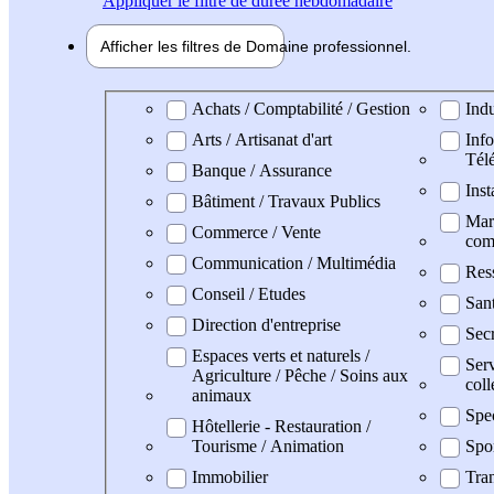
Appliquer
le filtre de durée hebdomadaire
Afficher les filtres de
Domaine pro
fessionnel
Domaine professionel
Achats / Comptabilité / Gestion
Indu
Arts / Artisanat d'art
Info
Tél
Banque / Assurance
Inst
Bâtiment / Travaux Publics
Mark
Commerce / Vente
com
Communication / Multimédia
Res
Conseil / Etudes
San
Direction d'entreprise
Secr
Espaces verts et naturels /
Serv
Agriculture / Pêche / Soins aux
coll
animaux
Spe
Hôtellerie - Restauration /
Tourisme / Animation
Spo
Immobilier
Tran