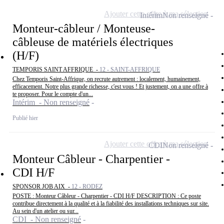
Ajouter cette offre à ma sélection
Intérim
Non renseigné
Monteur-câbleur / Monteuse-
câbleuse de matériels électriques
(H/F)
TEMPORIS SAINT AFFRIQUE -
12 - SAINT-AFFRIQUE
Chez Temporis Saint-Affrique, on recrute autrement : localement, humainement,
efficacement. Notre plus grande richesse, c'est vous ! Et justement, on a une offre à
te proposer. Pour le compte d'un...
Intérim - Non renseigné
Publié hier
Ajouter cette offre à ma sélection
CDI
Non renseigné
Monteur Câbleur - Charpentier -
CDI H/F
SPONSOR JOB AIX -
12 - RODEZ
POSTE : Monteur Câbleur - Charpentier - CDI H/F DESCRIPTION : Ce poste
contribue directement à la qualité et à la fiabilité des installations techniques sur site.
Au sein d'un atelier ou sur...
CDI - Non renseigné