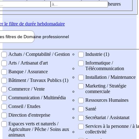
heures
er
le filtre de durée hebdomadaire
les filtres de
Domaine pro
fessionnel
ne professionel
Achats / Comptabilité / Gestion
Industrie (1)
Arts / Artisanat d'art
Informatique /
Télécommunication
Banque / Assurance
Installation / Maintenance
Bâtiment / Travaux Publics (1)
Marketing / Stratégie
Commerce / Vente
commerciale
Communication / Multimédia
Ressources Humaines
Conseil / Etudes
Santé
Direction d'entreprise
Secrétariat / Assistanat
Espaces verts et naturels /
Services à la personne / à l
Agriculture / Pêche / Soins aux
collectivité
animaux