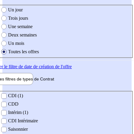
e création de l'offre
Un jour
Trois jours
Une semaine
Deux semaines
Un mois
Toutes les offres
er
le filtre de date de création de l'offre
les filtres de types de
Contrat
de contrat
CDI (1)
CDD
Intérim (1)
CDI Intérimaire
Saisonnier