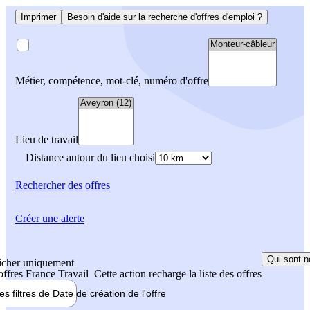
Imprimer
Besoin d'aide sur la recherche d'offres d'emploi ?
Métier, compétence, mot-clé, numéro d'offre
Lieu de travail
Distance autour du lieu choisi
Rechercher
des offres
Créer une alerte
Qui sont n
icher uniquement
 offres France Travail
Cette action recharge la liste des offres
les filtres de
Date de création
de l'offre