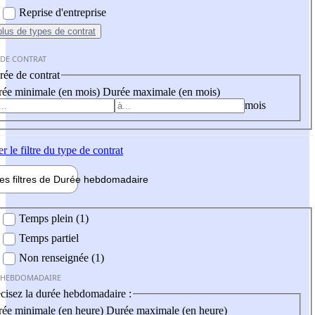
Reprise d'entreprise
plus
de types de contrat
 DE CONTRAT
ée de contrat
ée minimale (en mois)
Durée maximale (en mois)
mois
er
le filtre du type de contrat
les filtres de
Durée hebdo
madaire
 hebdomadaire
Temps plein (1)
Temps partiel
Non renseignée (1)
 HEBDOMADAIRE
cisez la durée hebdomadaire :
ée minimale (en heure)
Durée maximale (en heure)