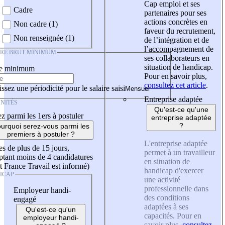
Cap emploi et ses
Cadre
partenaires pour ses
actions concrètes en
Non cadre (1)
faveur du recrutement,
Non renseignée (1)
de l’intégration et de
l’accompagnement de
IRE BRUT MINIMUM
ses collaborateurs en
situation de handicap.
re minimum
Pour en savoir plus,
consultez cet article
.
ssez une périodicité pour le salaire saisi
Entreprise adaptée
NITÉS
Qu'est-ce qu'une
z parmi les 1ers à postuler
entreprise adaptée
?
urquoi serez-vous parmi les
premiers à postuler ?
L'entreprise adaptée
es de plus de 15 jours,
permet à un travailleur
tant moins de 4 candidatures
en situation de
t France Travail est informé)
handicap d'exercer
ICAP
une activité
professionnelle dans
Employeur handi-
des conditions
engagé
adaptées à ses
Qu'est-ce qu'un
capacités. Pour en
employeur handi-
savoir plus,
consultez