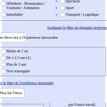
Spectacle
Hôtellerie - Restauration /
Tourisme / Animation
Sport
Immobilier
Transport / Logistique
Appliquer
le filtre du domaine professi
es filtres liés à l'
Expérience
demandée
ience demandée
Moins de 1 an
De 1 à 3 ans (1)
Plus de 3 ans
Non renseignée
er
le filtre de l'expérience demandée
Plus De
Filtres
IFICATION
par France travail,