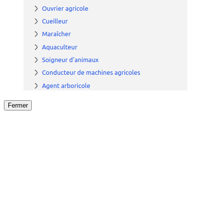
Fermer
Fermer
le détail de l'offre
/
Offre
sur
Offre précéden