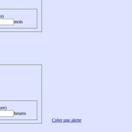
s)
mois
ure)
heures
Créer une alerte