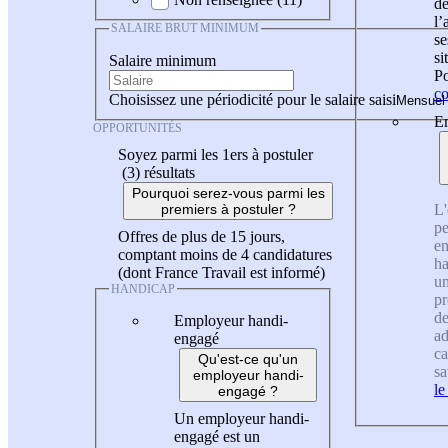
de
l
SALAIRE BRUT MINIMUM
se
si
Salaire minimum
Po
co
Choisissez une périodicité pour le salaire saisi
En
OPPORTUNITÉS
Soyez parmi les 1ers à postuler
(3)
résultats
Pourquoi serez-vous parmi les
L'
premiers à postuler ?
pe
Offres de plus de 15 jours,
en
comptant moins de 4 candidatures
ha
(dont France Travail est informé)
un
HANDICAP
pr
de
Employeur handi-
ad
engagé
ca
Qu'est-ce qu'un
sa
employeur handi-
le
engagé ?
Un employeur handi-
engagé est un