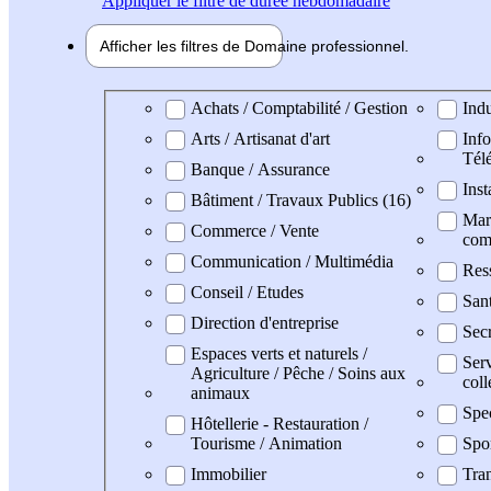
Appliquer
le filtre de durée hebdomadaire
Afficher les filtres de
Domaine pro
fessionnel
Domaine professionel
Achats / Comptabilité / Gestion
Indu
Arts / Artisanat d'art
Info
Tél
Banque / Assurance
Inst
Bâtiment / Travaux Publics (16)
Mark
Commerce / Vente
com
Communication / Multimédia
Res
Conseil / Etudes
San
Direction d'entreprise
Secr
Espaces verts et naturels /
Serv
Agriculture / Pêche / Soins aux
coll
animaux
Spe
Hôtellerie - Restauration /
Tourisme / Animation
Spo
Immobilier
Tran