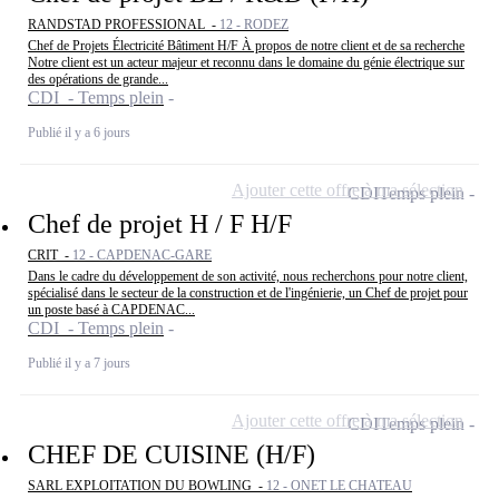
RANDSTAD PROFESSIONAL -
12 - RODEZ
Chef de Projets Électricité Bâtiment H/F À propos de notre client et de sa recherche
Notre client est un acteur majeur et reconnu dans le domaine du génie électrique sur
des opérations de grande...
CDI - Temps plein
Publié il y a 6 jours
Ajouter cette offre à ma sélection
CDI
Temps plein
Chef de projet H / F H/F
CRIT -
12 - CAPDENAC-GARE
Dans le cadre du développement de son activité, nous recherchons pour notre client,
spécialisé dans le secteur de la construction et de l'ingénierie, un Chef de projet pour
un poste basé à CAPDENAC...
CDI - Temps plein
Publié il y a 7 jours
Ajouter cette offre à ma sélection
CDI
Temps plein
CHEF DE CUISINE (H/F)
SARL EXPLOITATION DU BOWLING -
12 - ONET LE CHATEAU