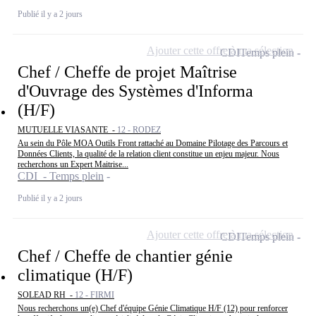
Publié il y a 2 jours
Ajouter cette offre à ma sélection
CDI
Temps plein
Chef / Cheffe de projet Maîtrise
d'Ouvrage des Systèmes d'Informa
(H/F)
MUTUELLE VIASANTE -
12 - RODEZ
Au sein du Pôle MOA Outils Front rattaché au Domaine Pilotage des Parcours et
Données Clients, la qualité de la relation client constitue un enjeu majeur. Nous
recherchons un Expert Maitrise...
CDI - Temps plein
Publié il y a 2 jours
Ajouter cette offre à ma sélection
CDI
Temps plein
Chef / Cheffe de chantier génie
climatique (H/F)
SOLEAD RH -
12 - FIRMI
Nous recherchons un(e) Chef d'équipe Génie Climatique H/F (12) pour renforcer