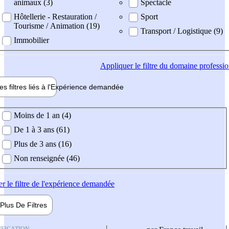
animaux (3)
Spectacle
Hôtellerie - Restauration /
Sport
Tourisme / Animation (19)
Transport / Logistique (9)
Immobilier
Appliquer
le filtre du domaine professi
es filtres liés à l'
Expérience
demandée
ience demandée
Moins de 1 an (4)
De 1 à 3 ans (61)
Plus de 3 ans (16)
Non renseignée (46)
er
le filtre de l'expérience demandée
Plus De
Filtres