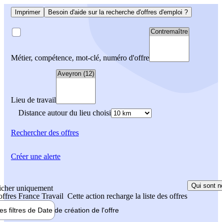
Imprimer
Besoin d'aide sur la recherche d'offres d'emploi ?
Métier, compétence, mot-clé, numéro d'offre
Lieu de travail
Distance autour du lieu choisi
Rechercher
des offres
Créer une alerte
Qui sont n
icher uniquement
 offres France Travail
Cette action recharge la liste des offres
les filtres de
Date de création
de l'offre