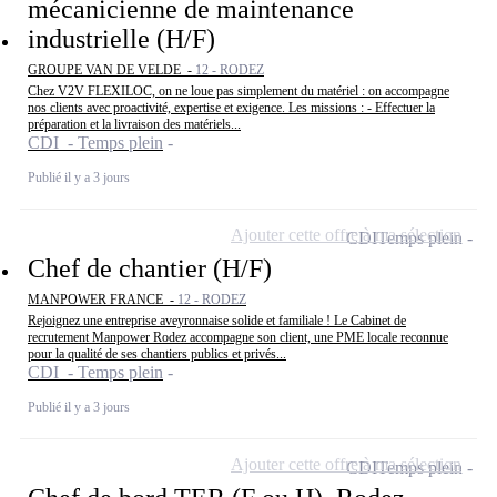
mécanicienne de maintenance
industrielle (H/F)
GROUPE VAN DE VELDE -
12 - RODEZ
Chez V2V FLEXILOC, on ne loue pas simplement du matériel : on accompagne
nos clients avec proactivité, expertise et exigence. Les missions : - Effectuer la
préparation et la livraison des matériels...
CDI - Temps plein
Publié il y a 3 jours
Ajouter cette offre à ma sélection
CDI
Temps plein
Chef de chantier (H/F)
MANPOWER FRANCE -
12 - RODEZ
Rejoignez une entreprise aveyronnaise solide et familiale ! Le Cabinet de
recrutement Manpower Rodez accompagne son client, une PME locale reconnue
pour la qualité de ses chantiers publics et privés...
CDI - Temps plein
Publié il y a 3 jours
Ajouter cette offre à ma sélection
CDI
Temps plein