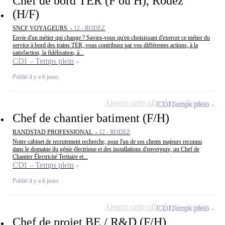
Chef de bord TER (F ou H), Rodez
(H/F)
SNCF VOYAGEURS -
12 - RODEZ
Envie d'un métier qui change ? Saviez-vous qu'en choisissant d'exercer ce métier du
service à bord des trains TER, vous contribuez par vos différentes actions, à la
satisfaction, la fidélisation, à...
CDI - Temps plein
Publié il y a 6 jours
Ajouter cette offre à ma sélection
CDI
Temps plein
Chef de chantier batiment (F/H)
RANDSTAD PROFESSIONAL -
12 - RODEZ
Notre cabinet de recrutement recherche, pour l'un de ses clients majeurs reconnu
dans le domaine du génie électrique et des installations d'envergure, un Chef de
Chantier Électricité Tertiaire et...
CDI - Temps plein
Publié il y a 6 jours
Ajouter cette offre à ma sélection
CDI
Temps plein
Chef de projet BE / R&D (F/H)