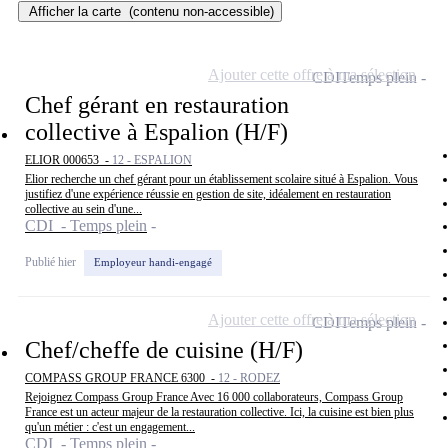
Afficher la carte
(contenu non-accessible)
Ajouter cette offre à ma sélection
CDI
Temps plein
Chef gérant en restauration
collective à Espalion (H/F)
ELIOR 000653 -
12 - ESPALION
Elior recherche un chef gérant pour un établissement scolaire situé à Espalion. Vous
justifiez d'une expérience réussie en gestion de site, idéalement en restauration
collective au sein d'une...
CDI - Temps plein
Publié hier
Employeur handi-engagé
Ajouter cette offre à ma sélection
CDI
Temps plein
Chef/cheffe de cuisine (H/F)
COMPASS GROUP FRANCE 6300 -
12 - RODEZ
Rejoignez Compass Group France Avec 16 000 collaborateurs, Compass Group
France est un acteur majeur de la restauration collective. Ici, la cuisine est bien plus
qu'un métier : c'est un engagement...
CDI - Temps plein