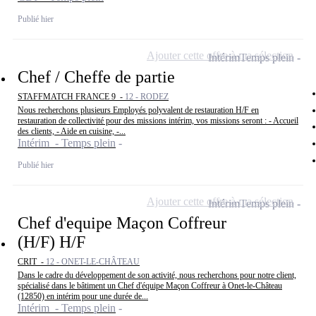
Publié hier
Ajouter cette offre à ma sélection
Intérim
Temps plein
Chef / Cheffe de partie
STAFFMATCH FRANCE 9 -
12 - RODEZ
Nous recherchons plusieurs Employés polyvalent de restauration H/F en
restauration de collectivité pour des missions intérim, vos missions seront : - Accueil
des clients, - Aide en cuisine, -...
Intérim - Temps plein
Publié hier
Ajouter cette offre à ma sélection
Intérim
Temps plein
Chef d'equipe Maçon Coffreur
(H/F) H/F
CRIT -
12 - ONET-LE-CHÂTEAU
Dans le cadre du développement de son activité, nous recherchons pour notre client,
spécialisé dans le bâtiment un Chef d'équipe Maçon Coffreur à Onet-le-Château
(12850) en intérim pour une durée de...
Intérim - Temps plein