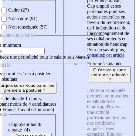
IFICATION
par France travail,
Cap emploi et ses
Cadre (27)
partenaires pour ses
actions concrètes en
Non cadre (91)
faveur du recrutement,
Non renseignée (57)
de l’intégration et de
l’accompagnement de
IRE BRUT MINIMUM
ses collaborateurs en
situation de handicap.
re minimum
Pour en savoir plus,
consultez cet article
.
ssez une périodicité pour le salaire saisi
Entreprise adaptée
NITÉS
Qu'est-ce qu'une
z parmi les 1ers à postuler
entreprise adaptée
)
résultats
?
urquoi serez-vous parmi les
L'entreprise adaptée
premiers à postuler ?
permet à un travailleur
es de plus de 15 jours,
en situation de
tant moins de 4 candidatures
handicap d'exercer
t France Travail est informé)
une activité
ICAP
professionnelle dans
des conditions
Employeur handi-
adaptées à ses
engagé (4)
capacités. Pour en
Qu'est-ce qu'un