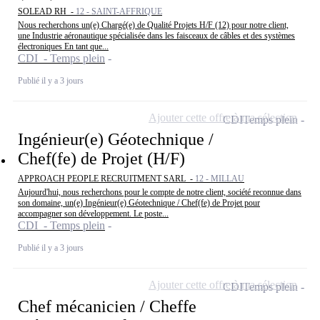
SOLEAD RH -
12 - SAINT-AFFRIQUE
Nous recherchons un(e) Chargé(e) de Qualité Projets H/F (12) pour notre client,
une Industrie aéronautique spécialisée dans les faisceaux de câbles et des systèmes
électroniques En tant que...
CDI - Temps plein
Publié il y a 3 jours
Ajouter cette offre à ma sélection
CDI
Temps plein
Ingénieur(e) Géotechnique /
Chef(fe) de Projet (H/F)
APPROACH PEOPLE RECRUITMENT SARL -
12 - MILLAU
Aujourd'hui, nous recherchons pour le compte de notre client, société reconnue dans
son domaine, un(e) Ingénieur(e) Géotechnique / Chef(fe) de Projet pour
accompagner son développement. Le poste...
CDI - Temps plein
Publié il y a 3 jours
Ajouter cette offre à ma sélection
CDI
Temps plein
Chef mécanicien / Cheffe