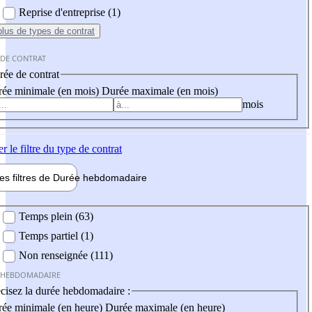
Reprise d'entreprise (1)
plus
de types de contrat
 DE CONTRAT
ée de contrat
ée minimale (en mois)
Durée maximale (en mois)
mois
er
le filtre du type de contrat
les filtres de
Durée hebdo
madaire
 hebdomadaire
Temps plein (63)
Temps partiel (1)
Non renseignée (111)
 HEBDOMADAIRE
cisez la durée hebdomadaire :
ée minimale (en heure)
Durée maximale (en heure)