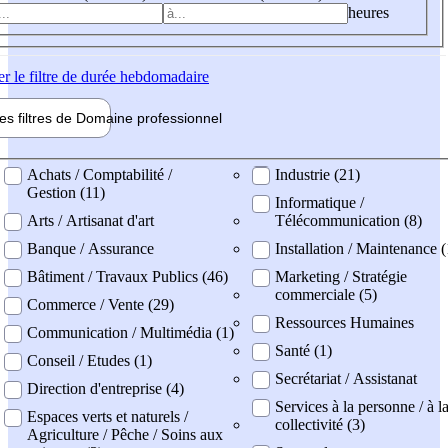
heures
er
le filtre de durée hebdomadaire
les filtres de
Domaine pro
fessionnel
ne professionel
Achats / Comptabilité /
Industrie (21)
Gestion (11)
Informatique /
Arts / Artisanat d'art
Télécommunication (8)
Banque / Assurance
Installation / Maintenance 
Bâtiment / Travaux Publics (46)
Marketing / Stratégie
commerciale (5)
Commerce / Vente (29)
Ressources Humaines
Communication / Multimédia (1)
Santé (1)
Conseil / Etudes (1)
Secrétariat / Assistanat
Direction d'entreprise (4)
Services à la personne / à l
Espaces verts et naturels /
collectivité (3)
Agriculture / Pêche / Soins aux