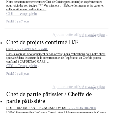
Notre restaurant recherche un(e) Chef de Cuisine passionné(e) et expérimenté(e)
pour rejoindre son équipe. *** Vos missions : - Élaborer les menus et les cartes en
collaboration avec la direction. -...
CDI - Temps plein
Publié il y a 7 jours
Ajouter cette offre à ma sélection
CDI
Temps plein
Chef de projets confirmé H/F
CRIT -
12 - CAPDENAC-GARE
Dans le cadre du développement de son activité, nous recherchons pour notre client,
spécialisé dans le secteur de la construction et de l'ingénierie, un Chef de projets
confirmé à CAPDENAC GARE -...
CDI - Temps plein
Publié il y a 8 jours
Ajouter cette offre à ma sélection
CDI
Temps plein
Chef de partie pâtissier / Cheffe de
partie pâtissière
HOTEL RESTAURANT LE CAUSSE COMTAL -
12 - MONTROZIER
L'Hôtel Restaurant Spa Le Causse Comtal, situé à Montrozier (commune de Gages),