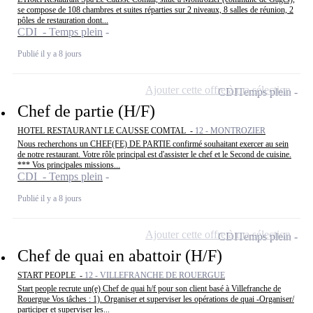
se compose de 108 chambres et suites réparties sur 2 niveaux, 8 salles de réunion, 2
pôles de restauration dont...
CDI - Temps plein
Publié il y a 8 jours
Ajouter cette offre à ma sélection
CDI
Temps plein
Chef de partie (H/F)
HOTEL RESTAURANT LE CAUSSE COMTAL -
12 - MONTROZIER
Nous recherchons un CHEF(FE) DE PARTIE confirmé souhaitant exercer au sein
de notre restaurant. Votre rôle principal est d'assister le chef et le Second de cuisine.
*** Vos principales missions...
CDI - Temps plein
Publié il y a 8 jours
Ajouter cette offre à ma sélection
CDI
Temps plein
Chef de quai en abattoir (H/F)
START PEOPLE -
12 - VILLEFRANCHE DE ROUERGUE
Start people recrute un(e) Chef de quai h/f pour son client basé à Villefranche de
Rouergue Vos tâches : 1). Organiser et superviser les opérations de quai -Organiser/
participer et superviser les...