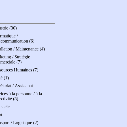
strie (30)
rmatique /
écommunication (6)
allation / Maintenance (4)
eting / Stratégie
merciale (7)
sources Humaines (7)
é (1)
étariat / Assistanat
ices à la personne / à la
ectivité (8)
ctacle
rt
sport / Logistique (2)