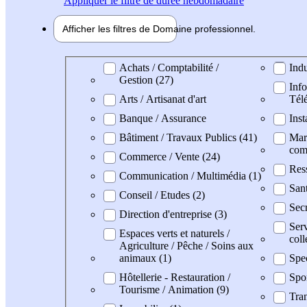
Appliquer
le filtre de durée hebdomadaire
Afficher les filtres de
Domaine pro
fessionnel
Domaine professionel
Achats / Comptabilité /
Indu
Gestion (27)
Info
Arts / Artisanat d'art
Tél
Banque / Assurance
Inst
Bâtiment / Travaux Publics (41)
Mark
com
Commerce / Vente (24)
Res
Communication / Multimédia (1)
Sant
Conseil / Etudes (2)
Secr
Direction d'entreprise (3)
Serv
Espaces verts et naturels /
coll
Agriculture / Pêche / Soins aux
animaux (1)
Spe
Hôtellerie - Restauration /
Spo
Tourisme / Animation (9)
Tran