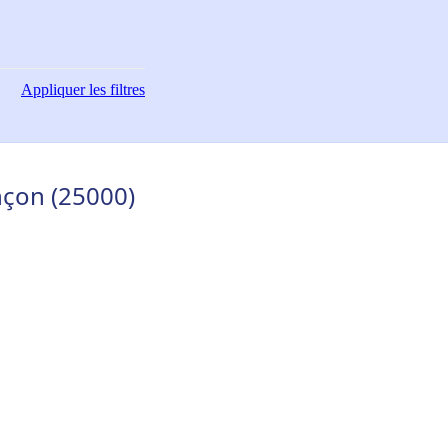
Appliquer
les filtres
nçon (25000)