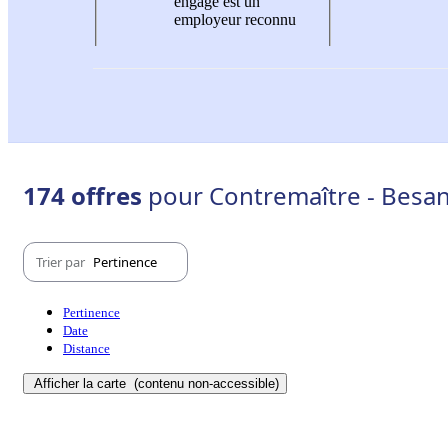
engagé est un
employeur reconnu
174 offres
pour Contremaître - Besa
Trier par
Pertinence
Pertinence
Date
Distance
Afficher la carte
(contenu non-accessible)