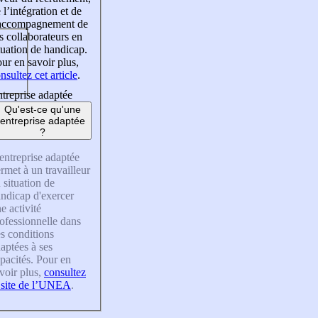
 l’intégration et de
’accompagnement de
s collaborateurs en
tuation de handicap.
ur en savoir plus,
nsultez cet article
.
treprise adaptée
Qu'est-ce qu'une
entreprise adaptée
?
entreprise adaptée
rmet à un travailleur
 situation de
ndicap d'exercer
e activité
ofessionnelle dans
s conditions
aptées à ses
pacités. Pour en
voir plus,
consultez
 site de l’UNEA
.