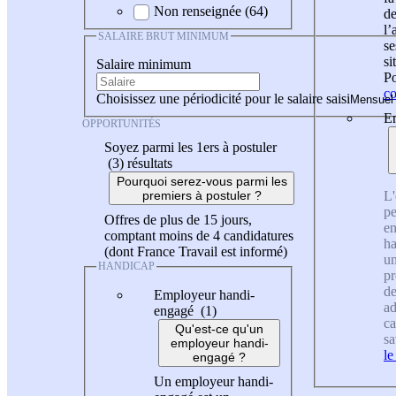
Non renseignée (64)
de
l
SALAIRE BRUT MINIMUM
se
si
Salaire minimum
Po
co
Choisissez une périodicité pour le salaire saisi
En
OPPORTUNITÉS
Soyez parmi les 1ers à postuler
(3)
résultats
Pourquoi serez-vous parmi les
L'
premiers à postuler ?
pe
Offres de plus de 15 jours,
en
comptant moins de 4 candidatures
ha
(dont France Travail est informé)
un
HANDICAP
pr
de
Employeur handi-
ad
engagé (1)
ca
Qu'est-ce qu'un
sa
employeur handi-
le
engagé ?
Un employeur handi-