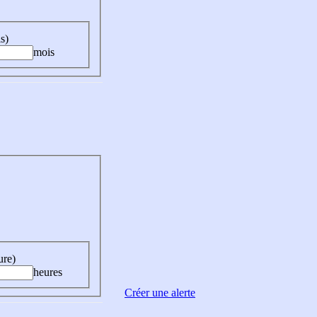
s)
mois
ure)
heures
Créer une alerte