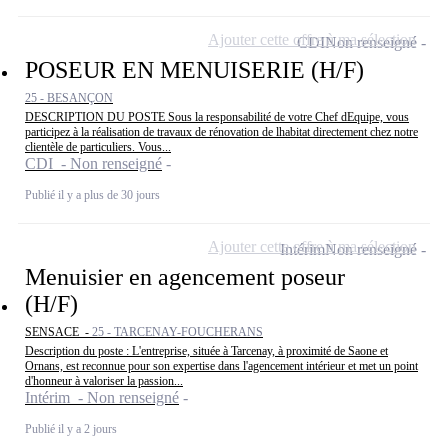
Ajouter cette offre à ma sélection
CDI
Non renseigné
POSEUR EN MENUISERIE (H/F)
25 - BESANÇON
DESCRIPTION DU POSTE Sous la responsabilité de votre Chef dEquipe, vous
participez à la réalisation de travaux de rénovation de lhabitat directement chez notre
clientèle de particuliers. Vous...
CDI - Non renseigné
Publié il y a plus de 30 jours
Ajouter cette offre à ma sélection
Intérim
Non renseigné
Menuisier en agencement poseur
(H/F)
SENSACE -
25 - TARCENAY-FOUCHERANS
Description du poste : L'entreprise, située à Tarcenay, à proximité de Saone et
Ornans, est reconnue pour son expertise dans l'agencement intérieur et met un point
d'honneur à valoriser la passion...
Intérim - Non renseigné
Publié il y a 2 jours