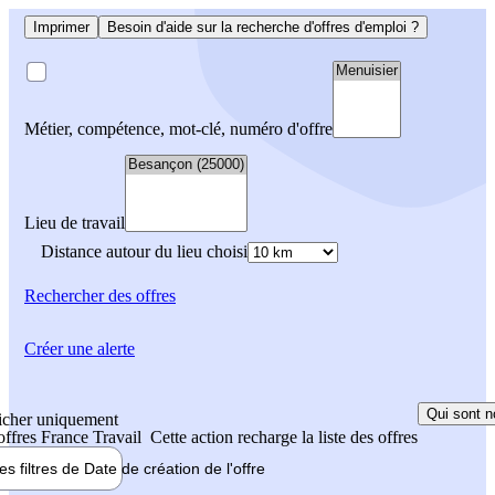
Imprimer
Besoin d'aide sur la recherche d'offres d'emploi ?
Métier, compétence, mot-clé, numéro d'offre
Lieu de travail
Distance autour du lieu choisi
Rechercher
des offres
Créer une alerte
Qui sont n
icher uniquement
 offres France Travail
Cette action recharge la liste des offres
les filtres de
Date de création
de l'offre