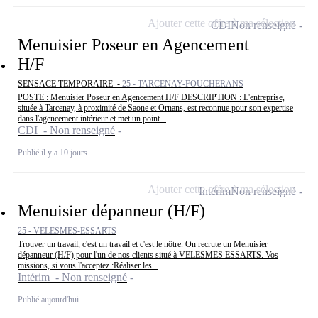
Ajouter cette offre à ma sélection
CDI
Non renseigné
Menuisier Poseur en Agencement
H/F
SENSACE TEMPORAIRE -
25 - TARCENAY-FOUCHERANS
POSTE : Menuisier Poseur en Agencement H/F DESCRIPTION : L'entreprise,
située à Tarcenay, à proximité de Saone et Ornans, est reconnue pour son expertise
dans l'agencement intérieur et met un point...
CDI - Non renseigné
Publié il y a 10 jours
Ajouter cette offre à ma sélection
Intérim
Non renseigné
Menuisier dépanneur (H/F)
25 - VELESMES-ESSARTS
Trouver un travail, c'est un travail et c'est le nôtre. On recrute un Menuisier
dépanneur (H/F) pour l'un de nos clients situé à VELESMES ESSARTS. Vos
missions, si vous l'acceptez :Réaliser les...
Intérim - Non renseigné
Publié aujourd'hui