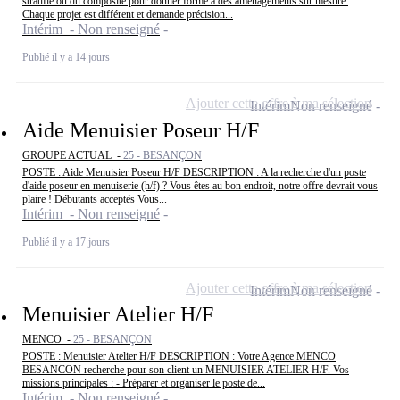
stratifié ou du composite pour donner forme à des aménagements sur mesure.
Chaque projet est différent et demande précision...
Intérim - Non renseigné
Publié il y a 14 jours
Ajouter cette offre à ma sélection
Intérim
Non renseigné
Aide Menuisier Poseur H/F
GROUPE ACTUAL -
25 - BESANÇON
POSTE : Aide Menuisier Poseur H/F DESCRIPTION : A la recherche d'un poste
d'aide poseur en menuiserie (h/f) ? Vous êtes au bon endroit, notre offre devrait vous
plaire ! Débutants acceptés Vous...
Intérim - Non renseigné
Publié il y a 17 jours
Ajouter cette offre à ma sélection
Intérim
Non renseigné
Menuisier Atelier H/F
MENCO -
25 - BESANÇON
POSTE : Menuisier Atelier H/F DESCRIPTION : Votre Agence MENCO
BESANCON recherche pour son client un MENUISIER ATELIER H/F. Vos
missions principales : - Préparer et organiser le poste de...
Intérim - Non renseigné