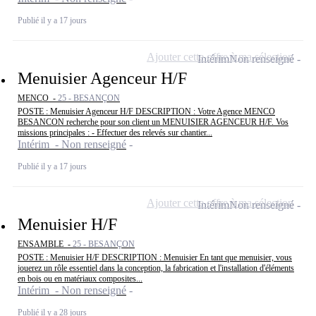
Publié il y a 17 jours
Ajouter cette offre à ma sélection
Intérim
Non renseigné
Menuisier Agenceur H/F
MENCO -
25 - BESANÇON
POSTE : Menuisier Agenceur H/F DESCRIPTION : Votre Agence MENCO
BESANCON recherche pour son client un MENUISIER AGENCEUR H/F. Vos
missions principales : - Effectuer des relevés sur chantier...
Intérim - Non renseigné
Publié il y a 17 jours
Ajouter cette offre à ma sélection
Intérim
Non renseigné
Menuisier H/F
ENSAMBLE -
25 - BESANÇON
POSTE : Menuisier H/F DESCRIPTION : Menuisier En tant que menuisier, vous
jouerez un rôle essentiel dans la conception, la fabrication et l'installation d'éléments
en bois ou en matériaux composites...
Intérim - Non renseigné
Publié il y a 28 jours