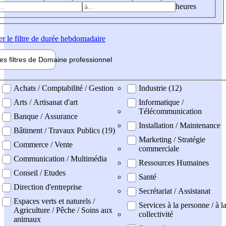
heures
er
le filtre de durée hebdomadaire
les filtres de
Domaine pro
fessionnel
ne professionel
Achats / Comptabilité / Gestion
Industrie (12)
Arts / Artisanat d'art
Informatique /
Télécommunication
Banque / Assurance
Installation / Maintenance
Bâtiment / Travaux Publics (19)
Marketing / Stratégie
Commerce / Vente
commerciale
Communication / Multimédia
Ressources Humaines
Conseil / Etudes
Santé
Direction d'entreprise
Secrétariat / Assistanat
Espaces verts et naturels /
Services à la personne / à l
Agriculture / Pêche / Soins aux
collectivité
animaux