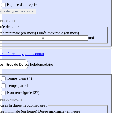
Reprise d'entreprise
plus
de types de contrat
 DE CONTRAT
ée de contrat
ée minimale (en mois)
Durée maximale (en mois)
mois
er
le filtre du type de contrat
les filtres de
Durée hebdo
madaire
 hebdomadaire
Temps plein (4)
Temps partiel
Non renseignée (27)
 HEBDOMADAIRE
cisez la durée hebdomadaire :
ée minimale (en heure)
Durée maximale (en heure)