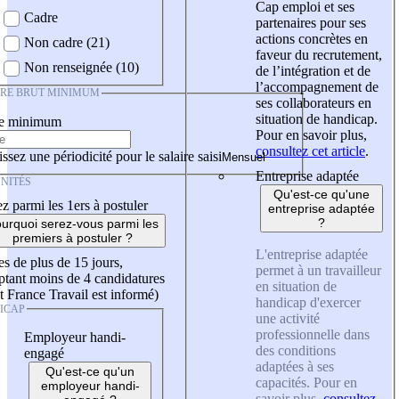
Cap emploi et ses
Cadre
partenaires pour ses
actions concrètes en
Non cadre (21)
faveur du recrutement,
Non renseignée (10)
de l’intégration et de
l’accompagnement de
IRE BRUT MINIMUM
ses collaborateurs en
situation de handicap.
re minimum
Pour en savoir plus,
consultez cet article
.
ssez une périodicité pour le salaire saisi
Entreprise adaptée
NITÉS
Qu'est-ce qu'une
z parmi les 1ers à postuler
entreprise adaptée
?
urquoi serez-vous parmi les
premiers à postuler ?
L'entreprise adaptée
es de plus de 15 jours,
permet à un travailleur
tant moins de 4 candidatures
en situation de
t France Travail est informé)
handicap d'exercer
ICAP
une activité
professionnelle dans
Employeur handi-
des conditions
engagé
adaptées à ses
Qu'est-ce qu'un
capacités. Pour en
employeur handi-
savoir plus,
consultez