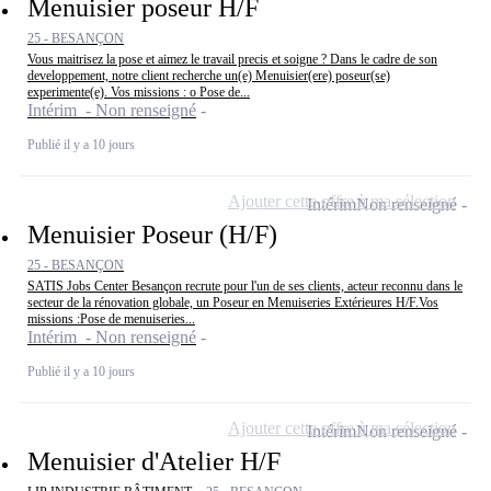
Menuisier poseur H/F
25 - BESANÇON
Vous maitrisez la pose et aimez le travail precis et soigne ? Dans le cadre de son
developpement, notre client recherche un(e) Menuisier(ere) poseur(se)
experimente(e). Vos missions : o Pose de...
Intérim - Non renseigné
Publié il y a 10 jours
Ajouter cette offre à ma sélection
Intérim
Non renseigné
Menuisier Poseur (H/F)
25 - BESANÇON
SATIS Jobs Center Besançon recrute pour l'un de ses clients, acteur reconnu dans le
secteur de la rénovation globale, un Poseur en Menuiseries Extérieures H/F.Vos
missions :Pose de menuiseries...
Intérim - Non renseigné
Publié il y a 10 jours
Ajouter cette offre à ma sélection
Intérim
Non renseigné
Menuisier d'Atelier H/F