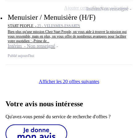
Ajouter cette offre à ma sélection
Intérim
Non renseigné
Menuisier / Menuisière (H/F)
START PEOPLE -
25 - VELESMES-ESSARTS
Bien plus qu'une mission Chez Start People, on vous aide à trouver la mission qui
vous ressemble, mais en plus, on vous offre de nombreux avantages pour faciliter
votre quotidien : -Prime de...
Intérim - Non renseigné
Publié aujourd'hui
Afficher les 20 offres suivantes
Votre avis nous intéresse
Qu'avez-vous pensé du service de recherche d'offres ?