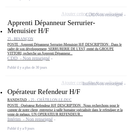
Ajouter cette offre à ma sélection
CDD
Non renseigné
Apprenti Dépanneur Serrurier-
Menuisier H/F
25 - BESANÇON
POSTE : Apprenti Dépanneur Serrurier-Menuisier H/F DESCRIPTION : Dans le
cadre de son développement, SERRURERIE DE L'EST, entité du GROUPE
VITTORI, recherche un Apprenti Dépanneur...
CDD - Non renseigné
Publié il y a plus de 30 jours
Ajouter cette offre à ma sélection
Intérim
Non renseigné
Opérateur Refendeur H/F
RANDSTAD -
25 - CHÂTILLON-LE-DUC
POSTE : Opérateur Refendeur H/F DESCRIPTION : Nous recherchons pour le
compte de notre client, entreprise à taille humaine spécialisée dans le refendage et la
vente de métaux. UN OPERATEUR REFENDEUR...
Intérim - Non renseigné
Publié il y a 9 jours