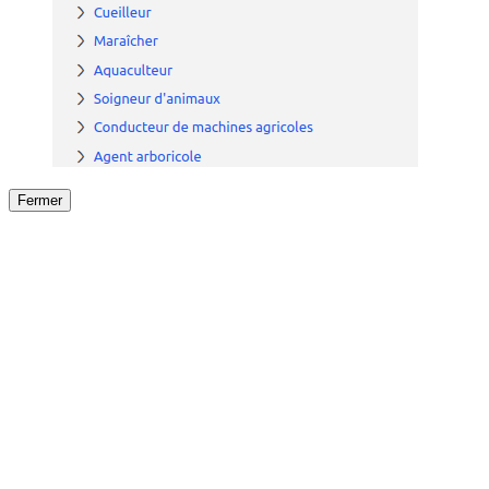
Fermer
Fermer
le détail de l'offre
/
Offre
sur
Offre précéden