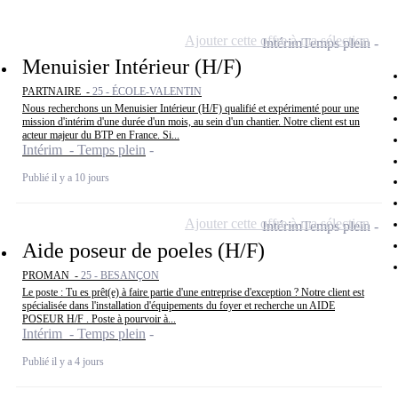
Ajouter cette offre à ma sélection
Intérim
Temps plein
Menuisier Intérieur (H/F)
PARTNAIRE -
25 - ÉCOLE-VALENTIN
Nous recherchons un Menuisier Intérieur (H/F) qualifié et expérimenté pour une
mission d'intérim d'une durée d'un mois, au sein d'un chantier. Notre client est un
acteur majeur du BTP en France. Si...
Intérim - Temps plein
Publié il y a 10 jours
Ajouter cette offre à ma sélection
Intérim
Temps plein
Aide poseur de poeles (H/F)
PROMAN -
25 - BESANÇON
Le poste : Tu es prêt(e) à faire partie d'une entreprise d'exception ? Notre client est
spécialisée dans l'installation d'équipements du foyer et recherche un AIDE
POSEUR H/F . Poste à pourvoir à...
Intérim - Temps plein
Publié il y a 4 jours