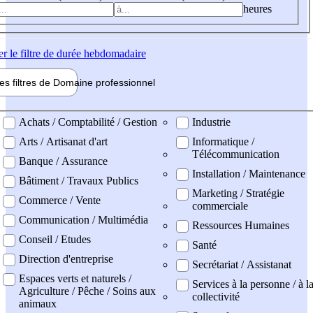
heures
er
le filtre de durée hebdomadaire
les filtres de
Domaine pro
fessionnel
ne professionel
Achats / Comptabilité / Gestion
Industrie
Arts / Artisanat d'art
Informatique /
Télécommunication
Banque / Assurance
Installation / Maintenance
Bâtiment / Travaux Publics
Marketing / Stratégie
Commerce / Vente
commerciale
Communication / Multimédia
Ressources Humaines
Conseil / Etudes
Santé
Direction d'entreprise
Secrétariat / Assistanat
Espaces verts et naturels /
Services à la personne / à l
Agriculture / Pêche / Soins aux
collectivité
animaux