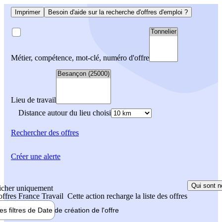
Imprimer
Besoin d'aide sur la recherche d'offres d'emploi ?
Métier, compétence, mot-clé, numéro d'offre
Lieu de travail
Distance autour du lieu choisi
Rechercher
des offres
Créer une alerte
Qui sont n
icher uniquement
 offres France Travail
Cette action recharge la liste des offres
les filtres de
Date de création
de l'offre