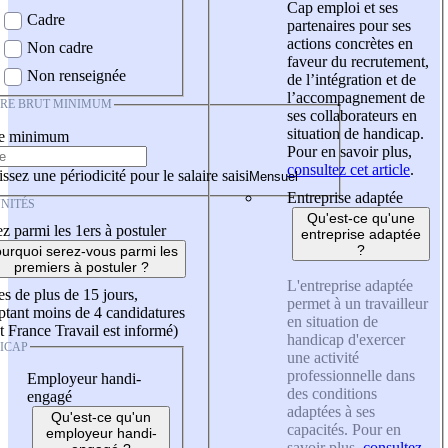
Cap emploi et ses
Cadre
partenaires pour ses
actions concrètes en
Non cadre
faveur du recrutement,
Non renseignée
de l’intégration et de
l’accompagnement de
IRE BRUT MINIMUM
ses collaborateurs en
situation de handicap.
re minimum
Pour en savoir plus,
consultez cet article
.
ssez une périodicité pour le salaire saisi
Entreprise adaptée
NITÉS
Qu'est-ce qu'une
z parmi les 1ers à postuler
entreprise adaptée
?
urquoi serez-vous parmi les
premiers à postuler ?
L'entreprise adaptée
es de plus de 15 jours,
permet à un travailleur
tant moins de 4 candidatures
en situation de
t France Travail est informé)
handicap d'exercer
ICAP
une activité
professionnelle dans
Employeur handi-
des conditions
engagé
adaptées à ses
Qu'est-ce qu'un
capacités. Pour en
employeur handi-
savoir plus,
consultez