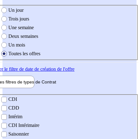
e création de l'offre
Un jour
Trois jours
Une semaine
Deux semaines
Un mois
Toutes les offres
er
le filtre de date de création de l'offre
les filtres de types de
Contrat
de contrat
CDI
CDD
Intérim
CDI Intérimaire
Saisonnier