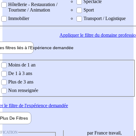
Spectacle
Hôtellerie - Restauration /
Tourisme / Animation
Sport
Immobilier
Transport / Logistique
Appliquer
le filtre du domaine professi
es filtres liés à l'
Expérience
demandée
ience demandée
Moins de 1 an
De 1 à 3 ans
Plus de 3 ans
Non renseignée
er
le filtre de l'expérience demandée
Plus De
Filtres
IFICATION
par France travail,