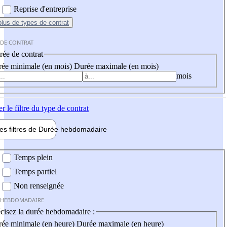
Reprise d'entreprise
plus
de types de contrat
 DE CONTRAT
ée de contrat
ée minimale (en mois)
Durée maximale (en mois)
mois
er
le filtre du type de contrat
les filtres de
Durée hebdo
madaire
 hebdomadaire
Temps plein
Temps partiel
Non renseignée
 HEBDOMADAIRE
cisez la durée hebdomadaire :
ée minimale (en heure)
Durée maximale (en heure)