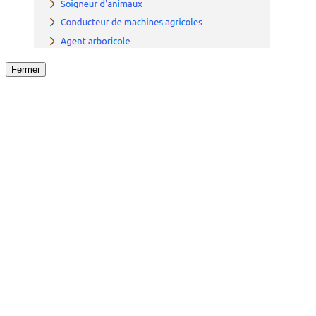
Fermer
Fermer
le détail de l'offre
/
Offre
sur
Offre précéden