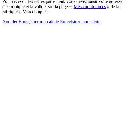
Pour recevoir les offres par e-mail, vous devez saisir votre adresse
électronique et la valider sur la page «
Mes coordonnées
» de la
rubrique « Mon compte »
Annuler
Enregistrer mon alerte
Enregistrer
mon alerte