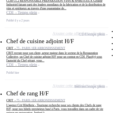
CLM CC2 RESPONSABLE PREPARATION VINS & SPIRITUEUX Groupe
Industriel faisant parti des leaders mondiaux de la fabrication et de la distribution de
vins et spiritueux au travers d'une quarantaine de...
CDI - Temps plein
Publié il y a 2 jours
Ajouter cette offre à ma sélection
CDI
Temps plein
Chef de cuisine adjoint H/F
CRIT -
75 - PARIS 1ER ARRONDISSEMENT
CRIT recrute pour son client, acteur majeur dans le secteur de la Restauration
Collective, un Chef de cuisine adjoint H/F pour un contrat en CDI. Placé(e) sous
l'autorité du Chef gérant, vous...
CDI - Temps plein
Publié hier
Ajouter cette offre à ma sélection
Intérim
Temps plein
Chef de rang H/F
CRIT -
75 - PARIS 1ER ARRONDISSEMENT
L'agence Crit Hôtellerie - Tourisme recherche pour ses clients des Chefs de rang
H/F, pour nos hôtels prestigieux basé à Paris. vous travaillez dans un cadre de vie
unique en restauration. Intégré à...