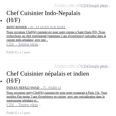
Ajouter cette offre à ma sélection
CDI
Temps plein
Chef Cuisinier Indo-Nepalais
(H/F)
BIDIT RISHEB -
93 - ST OUEN SUR SEINE
Nous recrutons Chef(fe) cuisinier.ere pour notre cuisine à Saint Ouen (93). Nous
recherchons un chef expérimenté (minimum 2 ans d'expérience) spécialisé dans la
cuisine indo-népalaise, avec une...
CDI - Temps plein
Publié il y a 2 jours
Ajouter cette offre à ma sélection
CDI
Temps plein
Chef Cuisinier népalais et indien
(H/F)
INDIAN NEPALI SWAD -
75 - PARIS 15
Nous recrutons un(e) Chef(fe) cuisinier.ère pour notre restaurant à Paris 15e. Vous
justifiez d'au moins 3 ans d'expérience en cuisine, avec une spécialisation dans la
gastronomie népalaise et...
CDI - Temps plein
Publié il y a 2 jours