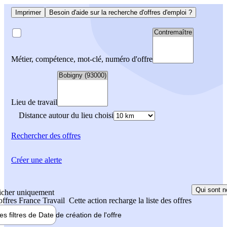
Imprimer
Besoin d'aide sur la recherche d'offres d'emploi ?
Métier, compétence, mot-clé, numéro d'offre
Lieu de travail
Distance autour du lieu choisi
Rechercher
des offres
Créer une alerte
Qui sont n
icher uniquement
 offres France Travail
Cette action recharge la liste des offres
les filtres de
Date de création
de l'offre