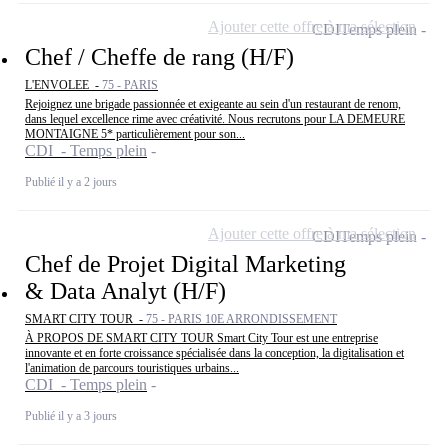
Ajouter cette offre à ma sélection
CDI
Temps plein
Chef / Cheffe de rang (H/F)
L'ENVOLEE -
75 - PARIS
Rejoignez une brigade passionnée et exigeante au sein d'un restaurant de renom,
dans lequel excellence rime avec créativité. Nous recrutons pour LA DEMEURE
MONTAIGNE 5* particulièrement pour son...
CDI - Temps plein
Publié il y a 2 jours
Ajouter cette offre à ma sélection
CDI
Temps plein
Chef de Projet Digital Marketing
& Data Analyt (H/F)
SMART CITY TOUR -
75 - PARIS 10E ARRONDISSEMENT
À PROPOS DE SMART CITY TOUR Smart City Tour est une entreprise
innovante et en forte croissance spécialisée dans la conception, la digitalisation et
l'animation de parcours touristiques urbains...
CDI - Temps plein
Publié il y a 3 jours