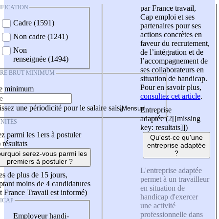
IFICATION
par France travail,
Cap emploi et ses
Cadre (1591)
partenaires pour ses
actions concrètes en
Non cadre (1241)
faveur du recrutement,
Non
de l’intégration et de
renseignée (1494)
l’accompagnement de
ses collaborateurs en
IRE BRUT MINIMUM
situation de handicap.
Pour en savoir plus,
re minimum
consultez cet article
.
ssez une périodicité pour le salaire saisi
Entreprise
adaptée (2
[[missing
NITÉS
key: resultats]]
)
z parmi les 1ers à postuler
Qu'est-ce qu'une
)
résultats
entreprise adaptée
?
urquoi serez-vous parmi les
premiers à postuler ?
L'entreprise adaptée
es de plus de 15 jours,
permet à un travailleur
tant moins de 4 candidatures
en situation de
t France Travail est informé)
handicap d'exercer
ICAP
une activité
professionnelle dans
Employeur handi-