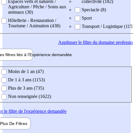
Espaces verts et naturels /
collectivité (182)
Agriculture / Pêche / Soins aux
Spectacle (8)
animaux (30)
Sport
Hôtellerie - Restauration /
Tourisme / Animation (438)
Transport / Logistique (115
Appliquer
le filtre du domaine professi
es filtres liés à l'
Expérience
demandée
ience demandée
Moins de 1 an (47)
De 1 à 3 ans (1153)
Plus de 3 ans (735)
Non renseignée (1622)
er
le filtre de l'expérience demandée
Plus De
Filtres