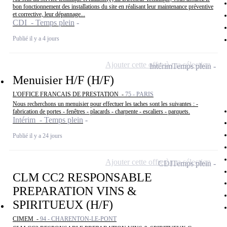
bon fonctionnement des installations du site en réalisant leur maintenance préventive
et corrective, leur dépannage...
CDI - Temps plein
Publié il y a 4 jours
Ajouter cette offre à ma sélection
Intérim
Temps plein
Menuisier H/F (H/F)
L'OFFICE FRANCAIS DE PRESTATION -
75 - PARIS
Nous recherchons un menuisier pour effectuer les taches sont les suivantes : -
fabrication de portes - fenêtres - placards - charpente - escaliers - parquets.
Intérim - Temps plein
Publié il y a 24 jours
Ajouter cette offre à ma sélection
CDI
Temps plein
CLM CC2 RESPONSABLE
PREPARATION VINS &
SPIRITUEUX (H/F)
CIMEM -
94 - CHARENTON-LE-PONT