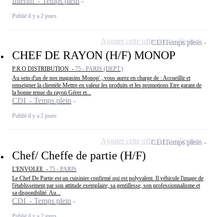
Intérim - Temps plein
Publié il y a 2 jours
Ajouter cette offre à ma sélection
CDI
Temps plein
CHEF DE RAYON (H/F) MONOP
P.R.O DISTRIBUTION -
75 - PARIS (DEPT.)
Au sein d'un de nos magasins Monop' , vous aurez en charge de : Accueillir et
renseigner la clientèle Mettre en valeur les produits et les promotions Etre garant de
la bonne tenue du rayon Gérer et...
CDI - Temps plein
Publié il y a 2 jours
Ajouter cette offre à ma sélection
CDI
Temps plein
Chef/ Cheffe de partie (H/F)
L'ENVOLEE -
75 - PARIS
Le Chef De Partie est un cuisinier confirmé qui est polyvalent. Il véhicule l'image de
l'établissement par son attitude exemplaire, sa gentillesse, son professionnalisme et
sa disponibilité. Au...
CDI - Temps plein
Publié il y a 2 jours