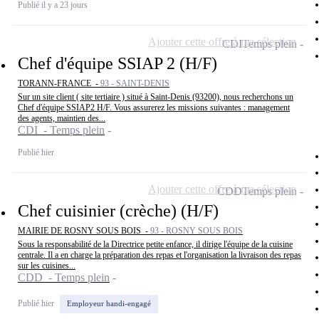
Publié il y a 23 jours
Ajouter cette offre à ma sélection
CDI
Temps plein
Chef d'équipe SSIAP 2 (H/F)
TORANN-FRANCE -
93 - SAINT-DENIS
Sur un site client ( site tertiaire ) situé à Saint-Denis (93200), nous recherchons un
Chef d'équipe SSIAP2 H/F. Vous assurerez les missions suivantes : management
des agents, maintien des...
CDI - Temps plein
Publié hier
Ajouter cette offre à ma sélection
CDD
Temps plein
Chef cuisinier (crèche) (H/F)
MAIRIE DE ROSNY SOUS BOIS -
93 - ROSNY SOUS BOIS
Sous la responsabilité de la Directrice petite enfance, il dirige l'équipe de la cuisine
centrale. Il a en charge la préparation des repas et l'organisation la livraison des repas
sur les cuisines...
CDD - Temps plein
Publié hier
Employeur handi-engagé