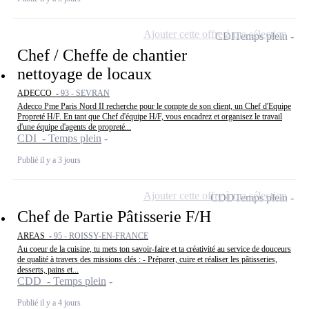
Ajouter cette offre à ma sélection
CDI
Temps plein
Chef / Cheffe de chantier
nettoyage de locaux
ADECCO -
93 - SEVRAN
Adecco Pme Paris Nord II recherche pour le compte de son client, un Chef d'Equipe
Propreté H/F. En tant que Chef d'équipe H/F, vous encadrez et organisez le travail
d'une équipe d'agents de propreté...
CDI - Temps plein
Publié il y a 3 jours
Ajouter cette offre à ma sélection
CDD
Temps plein
Chef de Partie Pâtisserie F/H
AREAS -
95 - ROISSY-EN-FRANCE
Au coeur de la cuisine, tu mets ton savoir-faire et ta créativité au service de douceurs
de qualité à travers des missions clés : - Préparer, cuire et réaliser les pâtisseries,
desserts, pains et...
CDD - Temps plein
Publié il y a 4 jours