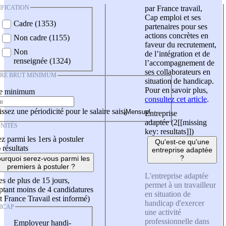
IFICATION
par France travail,
Cap emploi et ses
Cadre (1353)
partenaires pour ses
actions concrètes en
Non cadre (1155)
faveur du recrutement,
Non
de l’intégration et de
renseignée (1324)
l’accompagnement de
ses collaborateurs en
IRE BRUT MINIMUM
situation de handicap.
Pour en savoir plus,
re minimum
consultez cet article
.
ssez une périodicité pour le salaire saisi
Entreprise
adaptée (2
[[missing
NITÉS
key: resultats]]
)
z parmi les 1ers à postuler
Qu'est-ce qu'une
)
résultats
entreprise adaptée
?
urquoi serez-vous parmi les
premiers à postuler ?
L'entreprise adaptée
es de plus de 15 jours,
permet à un travailleur
tant moins de 4 candidatures
en situation de
t France Travail est informé)
handicap d'exercer
ICAP
une activité
professionnelle dans
Employeur handi-