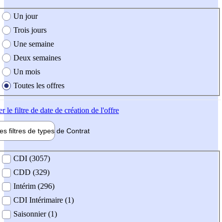
e création de l'offre
Un jour
Trois jours
Une semaine
Deux semaines
Un mois
Toutes les offres
er
le filtre de date de création de l'offre
les filtres de types de
Contrat
de contrat
CDI (3057)
CDD (329)
Intérim (296)
CDI Intérimaire (1)
Saisonnier (1)