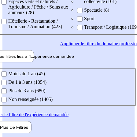
Espaces verts et naturels /
collectivité (161)
Agriculture / Pêche / Soins aux
Spectacle (8)
animaux (28)
Sport
Hôtellerie - Restauration /
Tourisme / Animation (423)
Transport / Logistique (109
Appliquer
le filtre du domaine professi
es filtres liés à l'
Expérience
demandée
ience demandée
Moins de 1 an (45)
De 1 à 3 ans (1054)
Plus de 3 ans (680)
Non renseignée (1405)
er
le filtre de l'expérience demandée
Plus De
Filtres