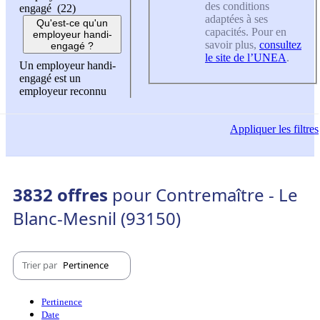
des conditions
engagé (22)
adaptées à ses
Qu'est-ce qu'un
capacités. Pour en
employeur handi-
savoir plus,
consultez
engagé ?
le site de l’UNEA
.
Un employeur handi-
engagé est un
employeur reconnu
Appliquer
les filtres
3832 offres
pour Contremaître - Le
Blanc-Mesnil (93150)
Trier par
Pertinence
Pertinence
Date