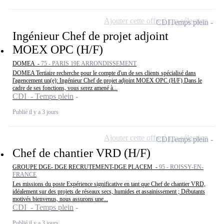
Ajouter cette offre à ma sélection
CDI
Temps plein
Ingénieur Chef de projet adjoint
MOEX OPC (H/F)
DOMEA -
75 - PARIS 19E ARRONDISSEMENT
DOMEA Tertiaire recherche pour le compte d'un de ses clients spécialisé dans
l'agencement un(e): Ingénieur Chef de projet adjoint MOEX OPC (H/F) Dans le
cadre de ses fonctions, vous serez amené à...
CDI - Temps plein
Publié il y a 3 jours
Ajouter cette offre à ma sélection
CDI
Temps plein
Chef de chantier VRD (H/F)
GROUPE DGE- DGE RECRUTEMENT-DGE PLACEM -
95 - ROISSY-EN-
FRANCE
Les missions du poste Expérience significative en tant que Chef de chantier VRD,
idéalement sur des projets de réseaux secs, humides et assainissement ; Débutants
motivés bienvenus, nous assurons une...
CDI - Temps plein
Publié il y a 3 jours