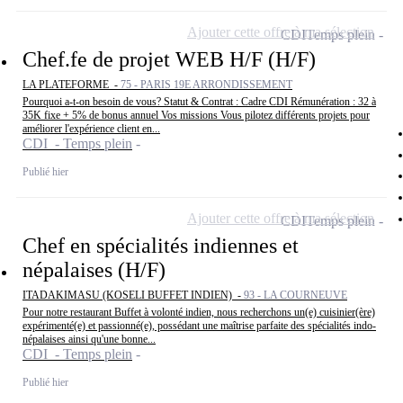
Ajouter cette offre à ma sélection
CDI
Temps plein
Chef.fe de projet WEB H/F (H/F)
LA PLATEFORME -
75 - PARIS 19E ARRONDISSEMENT
Pourquoi a-t-on besoin de vous? Statut & Contrat : Cadre CDI Rémunération : 32 à
35K fixe + 5% de bonus annuel Vos missions Vous pilotez différents projets pour
améliorer l'expérience client en...
CDI - Temps plein
Publié hier
Ajouter cette offre à ma sélection
CDI
Temps plein
Chef en spécialités indiennes et
népalaises (H/F)
ITADAKIMASU (KOSELI BUFFET INDIEN) -
93 - LA COURNEUVE
Pour notre restaurant Buffet à volonté indien, nous recherchons un(e) cuisinier(ère)
expérimenté(e) et passionné(e), possédant une maîtrise parfaite des spécialités indo-
népalaises ainsi qu'une bonne...
CDI - Temps plein
Publié hier