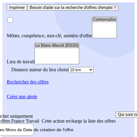
Imprimer
Besoin d'aide sur la recherche d'offres d'emploi ?
Métier, compétence, mot-clé, numéro d'offre
Lieu de travail
Distance autour du lieu choisi
Rechercher
des offres
Créer une alerte
Qui sont n
icher uniquement
 offres France Travail
Cette action recharge la liste des offres
les filtres de
Date de création
de l'offre