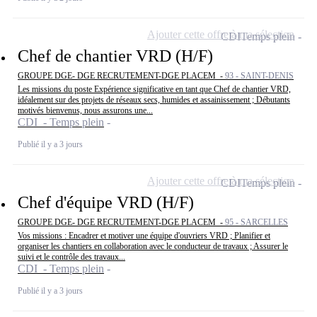
Ajouter cette offre à ma sélection
CDI
Temps plein
Chef de chantier VRD (H/F)
GROUPE DGE- DGE RECRUTEMENT-DGE PLACEM -
93 - SAINT-DENIS
Les missions du poste Expérience significative en tant que Chef de chantier VRD,
idéalement sur des projets de réseaux secs, humides et assainissement ; Débutants
motivés bienvenus, nous assurons une...
CDI - Temps plein
Publié il y a 3 jours
Ajouter cette offre à ma sélection
CDI
Temps plein
Chef d'équipe VRD (H/F)
GROUPE DGE- DGE RECRUTEMENT-DGE PLACEM -
95 - SARCELLES
Vos missions : Encadrer et motiver une équipe d'ouvriers VRD ; Planifier et
organiser les chantiers en collaboration avec le conducteur de travaux ; Assurer le
suivi et le contrôle des travaux...
CDI - Temps plein
Publié il y a 3 jours