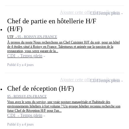
Ajouter cette offre à ma sélection
CDI
Temps plein
Chef de partie en hôtellerie H/F
(H/F)
UTF -
95 - ROISSY-EN-FRANCE
À propos du poste Nous recherchons un Chef Cuisinier H/F du soir, pour un hôtel
de 4 étoiles situé à Roissy en France. Talentueux et animée par la passion de la
restauration, vous serez garant de la...
CDI - Temps plein
Publié il y a 4 jours
Ajouter cette offre à ma sélection
CDI
Temps plein
Chef de réception (H/F)
95 - ROISSY-EN-FRANCE
Vous avez le sens du service, une vraie posture managériale et l'habitude des
environnements hôteliers à fort volume ? Un groupe hôtelier reconnu recherche son
futur Chef de Réception H/F pour l'un...
CDI - Temps plein
Publié il y a 4 jours