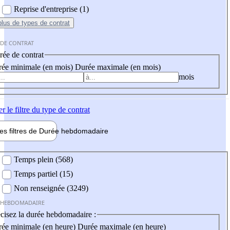
Reprise d'entreprise (1)
plus
de types de contrat
 DE CONTRAT
ée de contrat
ée minimale (en mois)
Durée maximale (en mois)
mois
er
le filtre du type de contrat
les filtres de
Durée hebdo
madaire
 hebdomadaire
Temps plein (568)
Temps partiel (15)
Non renseignée (3249)
 HEBDOMADAIRE
cisez la durée hebdomadaire :
ée minimale (en heure)
Durée maximale (en heure)