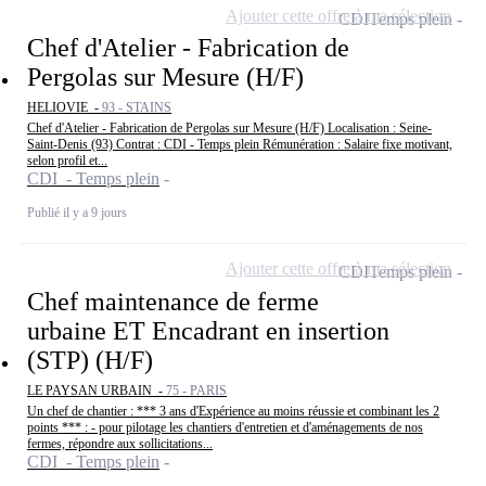
Ajouter cette offre à ma sélection
CDI
Temps plein
Chef d'Atelier - Fabrication de
Pergolas sur Mesure (H/F)
HELIOVIE -
93 - STAINS
Chef d'Atelier - Fabrication de Pergolas sur Mesure (H/F) Localisation : Seine-
Saint-Denis (93) Contrat : CDI - Temps plein Rémunération : Salaire fixe motivant,
selon profil et...
CDI - Temps plein
Publié il y a 9 jours
Ajouter cette offre à ma sélection
CDI
Temps plein
Chef maintenance de ferme
urbaine ET Encadrant en insertion
(STP) (H/F)
LE PAYSAN URBAIN -
75 - PARIS
Un chef de chantier : *** 3 ans d'Expérience au moins réussie et combinant les 2
points *** : - pour pilotage les chantiers d'entretien et d'aménagements de nos
fermes, répondre aux sollicitations...
CDI - Temps plein