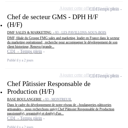
Ajouter cette offre à ma sélection
CDI
Temps plein
Chef de secteur GMS - DPH H/F
(H/F)
DMF SALES & MARKETING -
93 - LES PAVILLONS-SOUS-BOIS
DMF, filiale du Groupe FMG sales and marketing, leader en France dans le secteur
du marketing opérationnel , recherche pour accompagner le développement de son
client historique, Renova (grande...
CDI - Temps plein
Publié il y a 2 jours
Ajouter cette offre à ma sélection
CDI
Temps plein
Chef Pâtissier Responsable de
Production (H/F)
BASE BOULANGERIE -
93 - MONTREUIL
Dans le cadre du développement de notre réseau de --boulangeries-pâtisseries
artisanales--, nous recherchons un(e) Chef Pâtissier Responsable de Production
passionné(e), organisé(e) et doté(e) d'un...
CDI - Temps plein
Publié il y a 2 jours