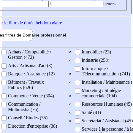
heures
er
le filtre de durée hebdomadaire
les filtres de
Domaine pro
fessionnel
ne professionel
Achats / Comptabilité /
Immobilier (23)
Gestion (472)
Industrie (258)
Arts / Artisanat d'art (3)
Informatique /
Banque / Assurance (12)
Télécommunication (741)
Bâtiment / Travaux
Installation / Maintenance 
Publics (626)
Marketing / Stratégie
Commerce / Vente (304)
commerciale (194)
Communication /
Ressources Humaines (45)
Multimédia (76)
Santé (41)
Conseil / Etudes (55)
Secrétariat / Assistanat (45)
Direction d'entreprise (38)
Services à la personne / à l