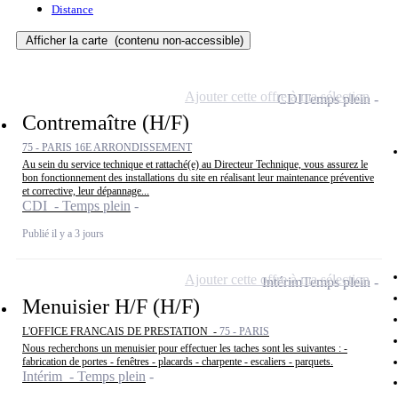
Distance
Afficher la carte
(contenu non-accessible)
Ajouter cette offre à ma sélection
CDI
Temps plein
Contremaître (H/F)
75 - PARIS 16E ARRONDISSEMENT
Au sein du service technique et rattaché(e) au Directeur Technique, vous assurez le
bon fonctionnement des installations du site en réalisant leur maintenance préventive
et corrective, leur dépannage...
CDI - Temps plein
Publié il y a 3 jours
Ajouter cette offre à ma sélection
Intérim
Temps plein
Menuisier H/F (H/F)
L'OFFICE FRANCAIS DE PRESTATION -
75 - PARIS
Nous recherchons un menuisier pour effectuer les taches sont les suivantes : -
fabrication de portes - fenêtres - placards - charpente - escaliers - parquets.
Intérim - Temps plein