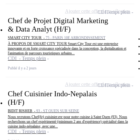
Ajouter cette offre à ma sélection
CDI
Temps plein
Chef de Projet Digital Marketing
& Data Analyt (H/F)
SMART CITY TOUR -
75 - PARIS 10E ARRONDISSEMENT
À PROPOS DE SMART CITY TOUR Smart City Tour est une entreprise
innovante et en forte croissance spécialisée dans la conception, la digitalisation et
l'animation de parcours touristiques urbains...
CDI - Temps plein
Publié il y a 2 jours
Ajouter cette offre à ma sélection
CDI
Temps plein
Chef Cuisinier Indo-Nepalais
(H/F)
BIDIT RISHEB -
93 - ST OUEN SUR SEINE
Nous recrutons Chef(fe) cuisinier.ere pour notre cuisine à Saint Ouen (93). Nous
recherchons un chef expérimenté (minimum 2 ans d'expérience) spécialisé dans la
cuisine indo-népalaise, avec une...
CDI - Temps plein