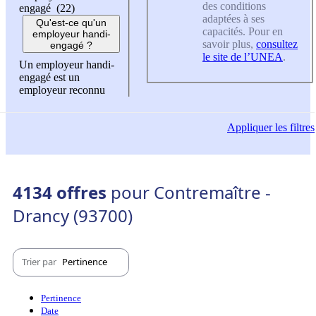
des conditions
engagé (22)
adaptées à ses
Qu'est-ce qu'un
capacités. Pour en
employeur handi-
savoir plus,
consultez
engagé ?
le site de l’UNEA
.
Un employeur handi-
engagé est un
employeur reconnu
Appliquer
les filtres
4134 offres
pour Contremaître -
Drancy (93700)
Trier par
Pertinence
Pertinence
Date