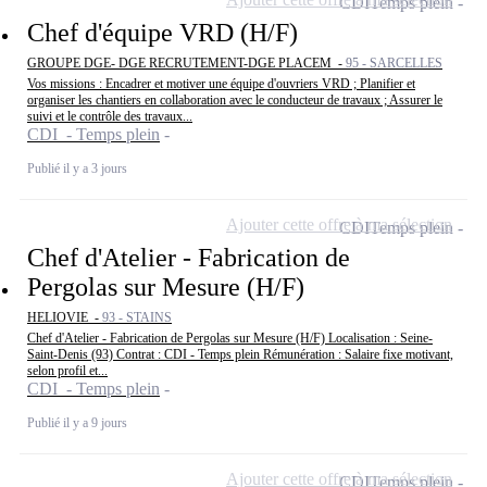
CDI
Temps plein
Chef d'équipe VRD (H/F)
GROUPE DGE- DGE RECRUTEMENT-DGE PLACEM -
95 - SARCELLES
Vos missions : Encadrer et motiver une équipe d'ouvriers VRD ; Planifier et
organiser les chantiers en collaboration avec le conducteur de travaux ; Assurer le
suivi et le contrôle des travaux...
CDI - Temps plein
Publié il y a 3 jours
Ajouter cette offre à ma sélection
CDI
Temps plein
Chef d'Atelier - Fabrication de
Pergolas sur Mesure (H/F)
HELIOVIE -
93 - STAINS
Chef d'Atelier - Fabrication de Pergolas sur Mesure (H/F) Localisation : Seine-
Saint-Denis (93) Contrat : CDI - Temps plein Rémunération : Salaire fixe motivant,
selon profil et...
CDI - Temps plein
Publié il y a 9 jours
Ajouter cette offre à ma sélection
CDI
Temps plein