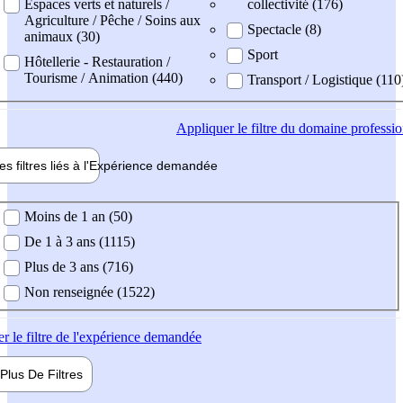
Espaces verts et naturels /
collectivité (176)
Agriculture / Pêche / Soins aux
Spectacle (8)
animaux (30)
Sport
Hôtellerie - Restauration /
Tourisme / Animation (440)
Transport / Logistique (110
Appliquer
le filtre du domaine professi
es filtres liés à l'
Expérience
demandée
ience demandée
Moins de 1 an (50)
De 1 à 3 ans (1115)
Plus de 3 ans (716)
Non renseignée (1522)
er
le filtre de l'expérience demandée
Plus De
Filtres