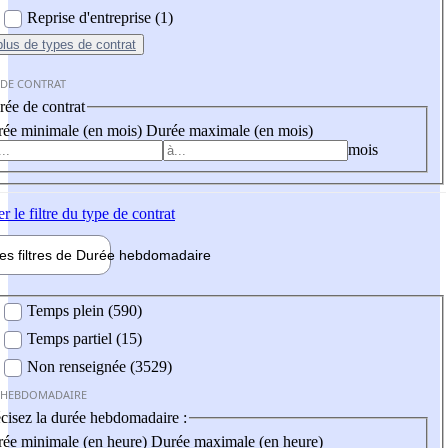
Reprise d'entreprise (1)
plus
de types de contrat
 DE CONTRAT
ée de contrat
ée minimale (en mois)
Durée maximale (en mois)
mois
er
le filtre du type de contrat
les filtres de
Durée hebdo
madaire
 hebdomadaire
Temps plein (590)
Temps partiel (15)
Non renseignée (3529)
 HEBDOMADAIRE
cisez la durée hebdomadaire :
ée minimale (en heure)
Durée maximale (en heure)