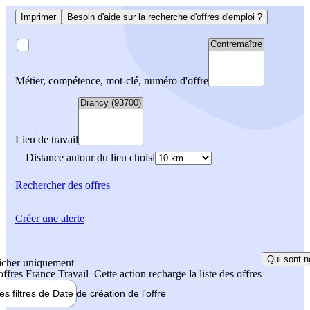
Imprimer
Besoin d'aide sur la recherche d'offres d'emploi ?
Métier, compétence, mot-clé, numéro d'offre
Lieu de travail
Distance autour du lieu choisi
Rechercher
des offres
Créer une alerte
Qui sont n
icher uniquement
 offres France Travail
Cette action recharge la liste des offres
les filtres de
Date de création
de l'offre