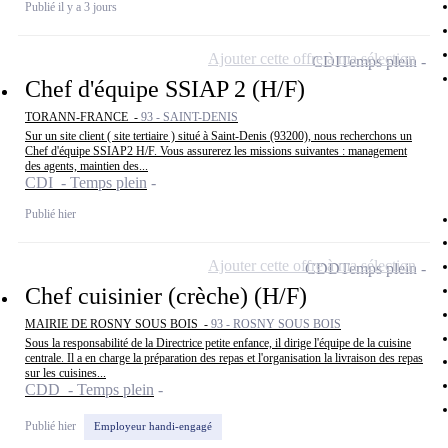
Publié il y a 3 jours
Ajouter cette offre à ma sélection
CDI
Temps plein
Chef d'équipe SSIAP 2 (H/F)
TORANN-FRANCE -
93 - SAINT-DENIS
Sur un site client ( site tertiaire ) situé à Saint-Denis (93200), nous recherchons un
Chef d'équipe SSIAP2 H/F. Vous assurerez les missions suivantes : management
des agents, maintien des...
CDI - Temps plein
Publié hier
Ajouter cette offre à ma sélection
CDD
Temps plein
Chef cuisinier (crèche) (H/F)
MAIRIE DE ROSNY SOUS BOIS -
93 - ROSNY SOUS BOIS
Sous la responsabilité de la Directrice petite enfance, il dirige l'équipe de la cuisine
centrale. Il a en charge la préparation des repas et l'organisation la livraison des repas
sur les cuisines...
CDD - Temps plein
Publié hier
Employeur handi-engagé