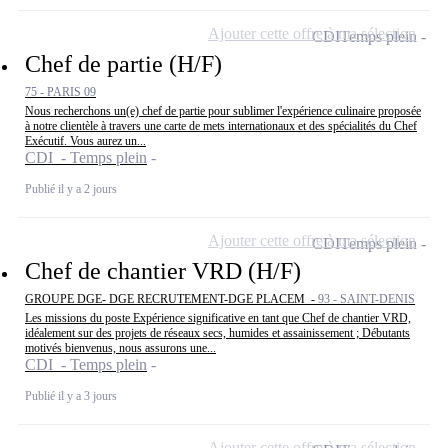
Ajouter cette offre à ma sélection
CDI
Temps plein
Chef de partie (H/F)
75 - PARIS 09
Nous recherchons un(e) chef de partie pour sublimer l'expérience culinaire proposée
à notre clientèle à travers une carte de mets internationaux et des spécialités du Chef
Exécutif. Vous aurez un...
CDI - Temps plein
Publié il y a 2 jours
Ajouter cette offre à ma sélection
CDI
Temps plein
Chef de chantier VRD (H/F)
GROUPE DGE- DGE RECRUTEMENT-DGE PLACEM -
93 - SAINT-DENIS
Les missions du poste Expérience significative en tant que Chef de chantier VRD,
idéalement sur des projets de réseaux secs, humides et assainissement ; Débutants
motivés bienvenus, nous assurons une...
CDI - Temps plein
Publié il y a 3 jours
Ajouter cette offre à ma sélection