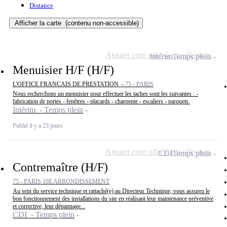
Distance
Afficher la carte
(contenu non-accessible)
Ajouter cette offre à ma sélection
Intérim
Temps plein
Menuisier H/F (H/F)
L'OFFICE FRANCAIS DE PRESTATION -
75 - PARIS
Nous recherchons un menuisier pour effectuer les taches sont les suivantes : -
fabrication de portes - fenêtres - placards - charpente - escaliers - parquets.
Intérim - Temps plein
Publié il y a 23 jours
Ajouter cette offre à ma sélection
CDI
Temps plein
Contremaître (H/F)
75 - PARIS 16E ARRONDISSEMENT
Au sein du service technique et rattaché(e) au Directeur Technique, vous assurez le
bon fonctionnement des installations du site en réalisant leur maintenance préventive
et corrective, leur dépannage...
CDI - Temps plein