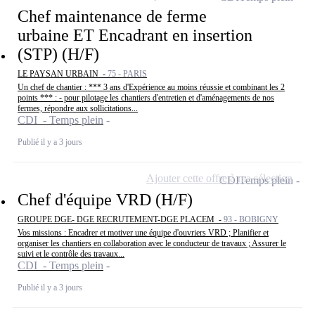
Chef maintenance de ferme
urbaine ET Encadrant en insertion
(STP) (H/F)
LE PAYSAN URBAIN -
75 - PARIS
Un chef de chantier : *** 3 ans d'Expérience au moins réussie et combinant les 2
points *** : - pour pilotage les chantiers d'entretien et d'aménagements de nos
fermes, répondre aux sollicitations...
CDI - Temps plein
Publié il y a 3 jours
Ajouter cette offre à ma sélection
CDI
Temps plein
Chef d'équipe VRD (H/F)
GROUPE DGE- DGE RECRUTEMENT-DGE PLACEM -
93 - BOBIGNY
Vos missions : Encadrer et motiver une équipe d'ouvriers VRD ; Planifier et
organiser les chantiers en collaboration avec le conducteur de travaux ; Assurer le
suivi et le contrôle des travaux...
CDI - Temps plein
Publié il y a 3 jours