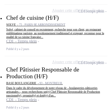
Ajouter cette offre à ma sélection
CDI
Temps plein
Chef de cuisine (H/F)
SOLVE -
75 - PARIS 9E ARRONDISSEMENT
Solvé, cabinet de conseil en recrutement, recherche pour son client, un restaurant
emblématique parisien, au positionnement traditionnel et exigeant, reconnue pour la
qualité de sa cuisine française...
CDI - Temps plein
Publié il y a 2 jours
Ajouter cette offre à ma sélection
CDI
Temps plein
Chef Pâtissier Responsable de
Production (H/F)
BASE BOULANGERIE -
93 - MONTREUIL
Dans le cadre du développement de notre réseau de --boulangeries-pâtisseries
artisanales--, nous recherchons un(e) Chef Pâtissier Responsable de Production
passionné(e), organisé(e) et doté(e) d'un...
CDI - Temps plein
Publié il y a 2 jours