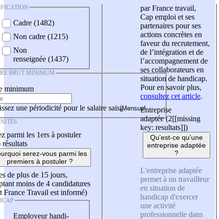
IFICATION
par France travail,
Cap emploi et ses
Cadre (1482)
partenaires pour ses
actions concrètes en
Non cadre (1215)
faveur du recrutement,
Non
de l’intégration et de
renseignée (1437)
l’accompagnement de
ses collaborateurs en
IRE BRUT MINIMUM
situation de handicap.
Pour en savoir plus,
re minimum
consultez cet article
.
ssez une périodicité pour le salaire saisi
Entreprise
adaptée (2
[[missing
NITÉS
key: resultats]]
)
z parmi les 1ers à postuler
Qu'est-ce qu'une
)
résultats
entreprise adaptée
?
urquoi serez-vous parmi les
premiers à postuler ?
L'entreprise adaptée
es de plus de 15 jours,
permet à un travailleur
tant moins de 4 candidatures
en situation de
t France Travail est informé)
handicap d'exercer
ICAP
une activité
professionnelle dans
Employeur handi-