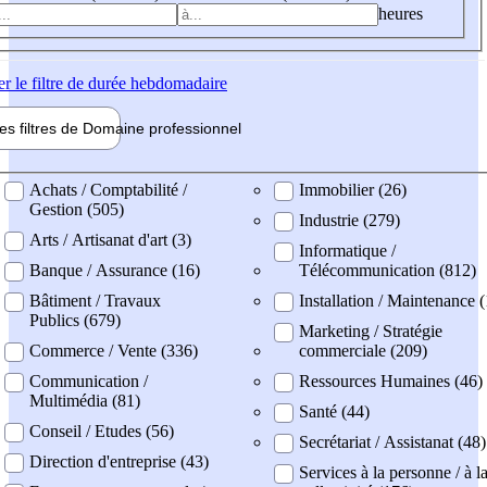
heures
er
le filtre de durée hebdomadaire
les filtres de
Domaine pro
fessionnel
ne professionel
Achats / Comptabilité /
Immobilier (26)
Gestion (505)
Industrie (279)
Arts / Artisanat d'art (3)
Informatique /
Banque / Assurance (16)
Télécommunication (812)
Bâtiment / Travaux
Installation / Maintenance 
Publics (679)
Marketing / Stratégie
Commerce / Vente (336)
commerciale (209)
Communication /
Ressources Humaines (46)
Multimédia (81)
Santé (44)
Conseil / Etudes (56)
Secrétariat / Assistanat (48)
Direction d'entreprise (43)
Services à la personne / à l