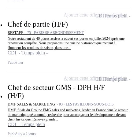
Ajouter cette offre à ma sélection
CDI
Temps plein
Chef de partie (H/F)
RESTAFF -
75 - PARIS 9E ARRONDISSEMENT
Notre restaurant de 40 places assises a ouvert ses portes en juillet 2024 après une
rénovation complète. Nous proposons une cuisine bistronomique mettant à
l'honneur les produits de saison, dans une...
CDI - Temps plein
Publié hier
Ajouter cette offre à ma sélection
CDI
Temps plein
Chef de secteur GMS - DPH H/F
(H/F)
DMF SALES & MARKETING -
93 - LES PAVILLONS-SOUS-BOIS
DMF, filiale du Groupe FMG sales and marketing, leader en France dans le secteur
du marketing opérationnel , recherche pour accompagner le développement de son
client historique, Renova (grande...
CDI - Temps plein
Publié il y a 2 jours