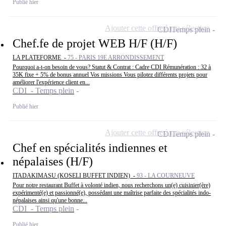
Publié hier
Ajouter cette offre à ma sélection
CDI
Temps plein
Chef.fe de projet WEB H/F (H/F)
LA PLATEFORME -
75 - PARIS 19E ARRONDISSEMENT
Pourquoi a-t-on besoin de vous? Statut & Contrat : Cadre CDI Rémunération : 32 à
35K fixe + 5% de bonus annuel Vos missions Vous pilotez différents projets pour
améliorer l'expérience client en...
CDI - Temps plein
Publié hier
Ajouter cette offre à ma sélection
CDI
Temps plein
Chef en spécialités indiennes et
népalaises (H/F)
ITADAKIMASU (KOSELI BUFFET INDIEN) -
93 - LA COURNEUVE
Pour notre restaurant Buffet à volonté indien, nous recherchons un(e) cuisinier(ère)
expérimenté(e) et passionné(e), possédant une maîtrise parfaite des spécialités indo-
népalaises ainsi qu'une bonne...
CDI - Temps plein
Publié hier