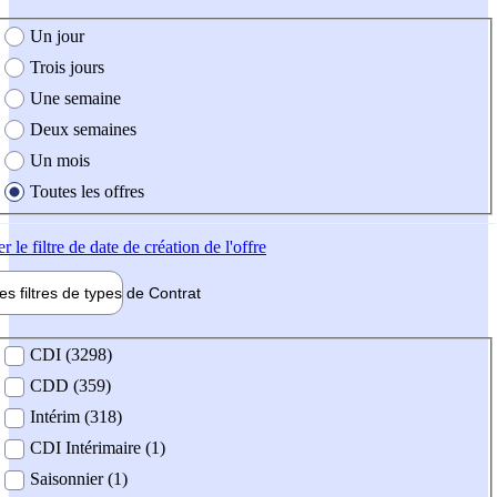
e création de l'offre
Un jour
Trois jours
Une semaine
Deux semaines
Un mois
Toutes les offres
er
le filtre de date de création de l'offre
les filtres de types de
Contrat
de contrat
CDI (3298)
CDD (359)
Intérim (318)
CDI Intérimaire (1)
Saisonnier (1)