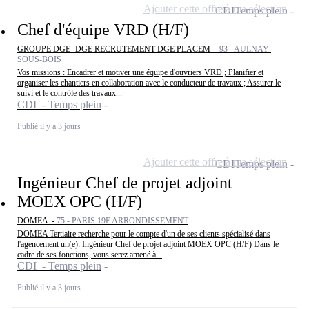
Ajouter cette offre à ma sélection
CDI
Temps plein
Chef d'équipe VRD (H/F)
GROUPE DGE- DGE RECRUTEMENT-DGE PLACEM -
93 - AULNAY-
SOUS-BOIS
Vos missions : Encadrer et motiver une équipe d'ouvriers VRD ; Planifier et
organiser les chantiers en collaboration avec le conducteur de travaux ; Assurer le
suivi et le contrôle des travaux...
CDI - Temps plein
Publié il y a 3 jours
Ajouter cette offre à ma sélection
CDI
Temps plein
Ingénieur Chef de projet adjoint
MOEX OPC (H/F)
DOMEA -
75 - PARIS 19E ARRONDISSEMENT
DOMEA Tertiaire recherche pour le compte d'un de ses clients spécialisé dans
l'agencement un(e): Ingénieur Chef de projet adjoint MOEX OPC (H/F) Dans le
cadre de ses fonctions, vous serez amené à...
CDI - Temps plein
Publié il y a 3 jours