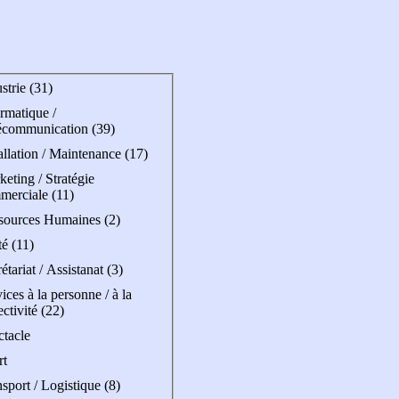
strie (31)
rmatique /
écommunication (39)
allation / Maintenance (17)
eting / Stratégie
merciale (11)
sources Humaines (2)
é (11)
étariat / Assistanat (3)
ices à la personne / à la
ectivité (22)
ctacle
rt
sport / Logistique (8)