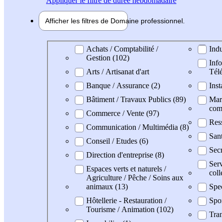
Appliquer
le filtre de durée hebdomadaire
Afficher les filtres de
Domaine pro
fessionnel
Domaine professionel
Achats / Comptabilité /
Indu
Gestion (102)
Info
Arts / Artisanat d'art
Tél
Banque / Assurance (2)
Inst
Bâtiment / Travaux Publics (89)
Mark
com
Commerce / Vente (97)
Res
Communication / Multimédia (8)
Sant
Conseil / Etudes (6)
Secr
Direction d'entreprise (8)
Serv
Espaces verts et naturels /
coll
Agriculture / Pêche / Soins aux
animaux (13)
Spe
Hôtellerie - Restauration /
Spo
Tourisme / Animation (102)
Tran