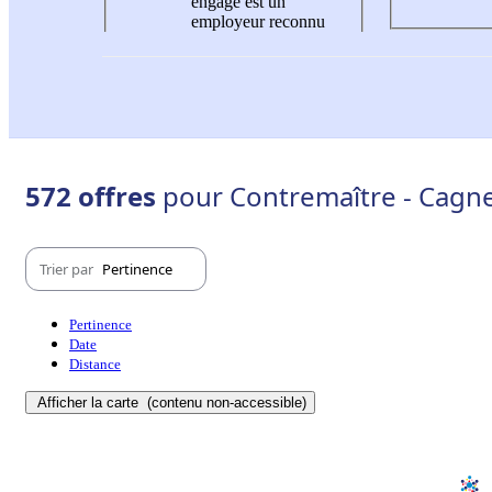
engagé est un
employeur reconnu
572 offres
pour Contremaître - Cagn
Trier par
Pertinence
Pertinence
Date
Distance
Afficher la carte
(contenu non-accessible)