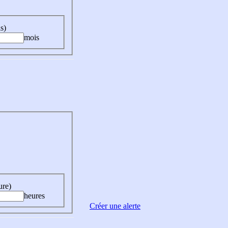
s)
mois
ure)
heures
Créer une alerte