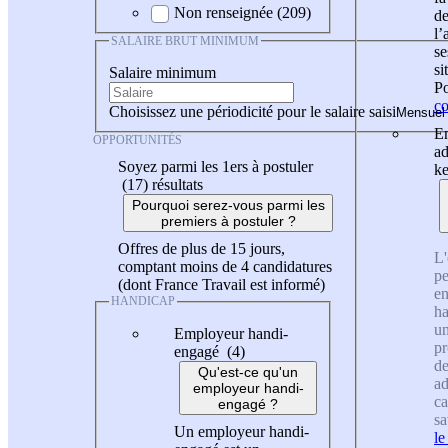
Non renseignée (209)
de
l
SALAIRE BRUT MINIMUM
se
si
Salaire minimum
Po
co
Choisissez une périodicité pour le salaire saisi
En
OPPORTUNITÉS
ad
Soyez parmi les 1ers à postuler
ke
(17)
résultats
Pourquoi serez-vous parmi les
premiers à postuler ?
Offres de plus de 15 jours,
L'
comptant moins de 4 candidatures
pe
(dont France Travail est informé)
en
HANDICAP
ha
un
Employeur handi-
pr
engagé (4)
de
Qu'est-ce qu'un
ad
employeur handi-
ca
engagé ?
sa
Un employeur handi-
le