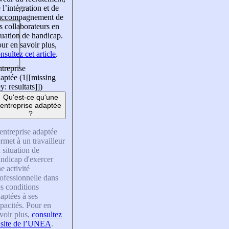
 l’intégration et de
’accompagnement de
s collaborateurs en
tuation de handicap.
ur en savoir plus,
nsultez cet article
.
treprise
aptée (1
[[missing
y: resultats]]
)
Qu'est-ce qu'une
entreprise adaptée
?
entreprise adaptée
rmet à un travailleur
 situation de
ndicap d'exercer
e activité
ofessionnelle dans
s conditions
aptées à ses
pacités. Pour en
voir plus,
consultez
 site de l’UNEA
.