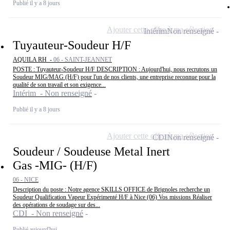
Publié il y a 8 jours
Ajouter cette offre à ma sélection
Intérim
Non renseigné
Tuyauteur-Soudeur H/F
AQUILA RH -
06 - SAINT-JEANNET
POSTE : Tuyauteur-Soudeur H/F DESCRIPTION : Aujourd'hui, nous recrutons un
Soudeur MIG/MAG (H/F) pour l'un de nos clients, une entreprise reconnue pour la
qualité de son travail et son exigence...
Intérim - Non renseigné
Publié il y a 8 jours
Ajouter cette offre à ma sélection
CDI
Non renseigné
Soudeur / Soudeuse Metal Inert
Gas -MIG- (H/F)
06 - NICE
Description du poste : Notre agence SKILLS OFFICE de Brignoles recherche un
Soudeur Qualification Vapeur Expérimenté H/F à Nice (06) Vos missions Réaliser
des opérations de soudage sur des...
CDI - Non renseigné
Publié aujourd'hui