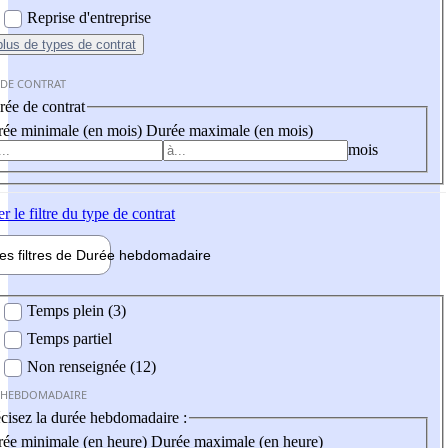
Reprise d'entreprise
plus
de types de contrat
 DE CONTRAT
ée de contrat
ée minimale (en mois)
Durée maximale (en mois)
mois
er
le filtre du type de contrat
les filtres de
Durée hebdo
madaire
 hebdomadaire
Temps plein (3)
Temps partiel
Non renseignée (12)
 HEBDOMADAIRE
cisez la durée hebdomadaire :
ée minimale (en heure)
Durée maximale (en heure)