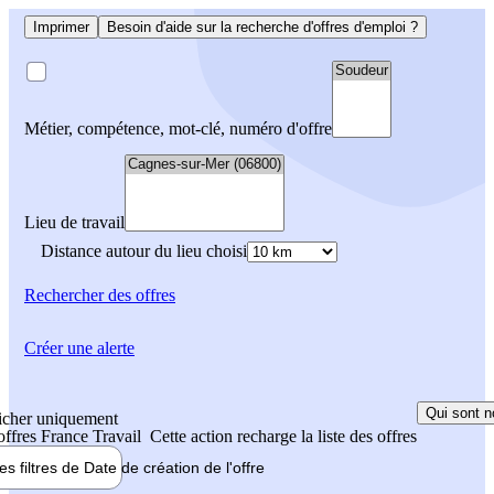
Imprimer
Besoin d'aide sur la recherche d'offres d'emploi ?
Métier, compétence, mot-clé, numéro d'offre
Lieu de travail
Distance autour du lieu choisi
Rechercher
des offres
Créer une alerte
Qui sont n
icher uniquement
 offres France Travail
Cette action recharge la liste des offres
les filtres de
Date de création
de l'offre