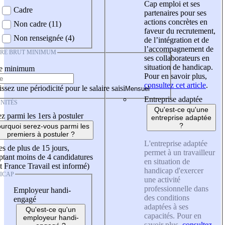
Cap emploi et ses
Cadre
partenaires pour ses
actions concrètes en
Non cadre (11)
faveur du recrutement,
Non renseignée (4)
de l’intégration et de
l’accompagnement de
IRE BRUT MINIMUM
ses collaborateurs en
situation de handicap.
re minimum
Pour en savoir plus,
consultez cet article
.
ssez une périodicité pour le salaire saisi
Entreprise adaptée
NITÉS
Qu'est-ce qu'une
z parmi les 1ers à postuler
entreprise adaptée
?
urquoi serez-vous parmi les
premiers à postuler ?
L'entreprise adaptée
es de plus de 15 jours,
permet à un travailleur
tant moins de 4 candidatures
en situation de
t France Travail est informé)
handicap d'exercer
ICAP
une activité
professionnelle dans
Employeur handi-
des conditions
engagé
adaptées à ses
Qu'est-ce qu'un
capacités. Pour en
employeur handi-
savoir plus,
consultez