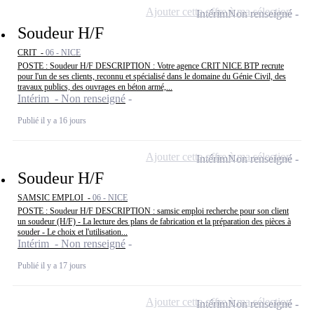
Ajouter cette offre à ma sélection
Intérim
Non renseigné
Soudeur H/F
CRIT -
06 - NICE
POSTE : Soudeur H/F DESCRIPTION : Votre agence CRIT NICE BTP recrute
pour l'un de ses clients, reconnu et spécialisé dans le domaine du Génie Civil, des
travaux publics, des ouvrages en béton armé,...
Intérim - Non renseigné
Publié il y a 16 jours
Ajouter cette offre à ma sélection
Intérim
Non renseigné
Soudeur H/F
SAMSIC EMPLOI -
06 - NICE
POSTE : Soudeur H/F DESCRIPTION : samsic emploi recherche pour son client
un soudeur (H/F) - La lecture des plans de fabrication et la préparation des pièces à
souder - Le choix et l'utilisation...
Intérim - Non renseigné
Publié il y a 17 jours
Ajouter cette offre à ma sélection
Intérim
Non renseigné