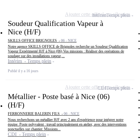
Ajouter cette offre à ma sélection
Intérim
Temps plein
Soudeur Qualification Vapeur à
Nice (H/F)
SKILLS OFFICE BRIGNOLES -
06 - NICE
Notre agence SKILLS OFFICE de Brignoles recherche un Soudeur Qualification
Vapeur Expérimenté H/F à Nice (06) Vos missions : Réaliser des opérations de
soudage sur des installations vapeur,...
Intérim - Temps plein
Publié il y a 16 jours
Ajouter cette offre à ma sélection
CDI
Temps plein
Métallier - Poste basé à Nice (06)
(H/F)
FERRONNERIE BALERIN FILS -
06 - NICE
Nous recherchons un métallier H/F avec 2 ans d'expérience pour intégrer notre
équipe. Poste polyvalent : travail principalement en atelier, avec des interventions
ponctuelles sur chantier. Missions...
CDI - Temps plein