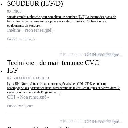
SOUDEUR (H/F/D)
06 - NICE
samsic emploi recherche pour son client un soudeur (H/F)La lecture des plans de
fabrication et la préparation des pièces à souderLe choix et l'utilisation des
équipements de soudure...
Intérim - Non renseigné
Publié il y a 18 jours
Ajouter cette offre à ma sélection
CDI
Non renseigné
Technicien de maintenance CVC
H/F
06 - VILLENEUVE-LOUBET
Lynx RH Nice, cabinet de recrutement spécialisé en CDI, CDD et intérim,
accompagne ses partenaires dans la recherche de talents techniques et cadres dans le
secteur du bâtiment et de l'ingénierie. ...
CDI - Non renseigné
Publié il y a 2 jours
Ajouter cette offre à ma sélection
CDI
Non renseigné