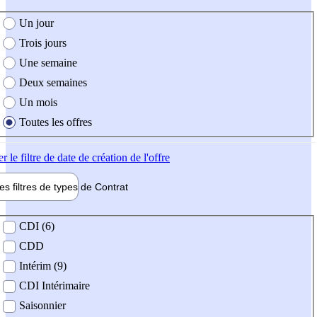
e création de l'offre
Un jour
Trois jours
Une semaine
Deux semaines
Un mois
Toutes les offres
er
le filtre de date de création de l'offre
les filtres de types de
Contrat
de contrat
CDI (6)
CDD
Intérim (9)
CDI Intérimaire
Saisonnier