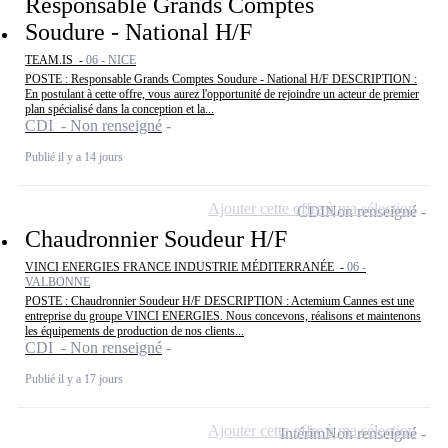
Responsable Grands Comptes
Soudure - National H/F
TEAM.IS -
06 - NICE
POSTE : Responsable Grands Comptes Soudure - National H/F DESCRIPTION :
En postulant à cette offre, vous aurez l'opportunité de rejoindre un acteur de premier
plan spécialisé dans la conception et la...
CDI - Non renseigné
Publié il y a 14 jours
Ajouter cette offre à ma sélection
CDI
Non renseigné
Chaudronnier Soudeur H/F
VINCI ENERGIES FRANCE INDUSTRIE MÉDITERRANÉE -
06 -
VALBONNE
POSTE : Chaudronnier Soudeur H/F DESCRIPTION : Actemium Cannes est une
entreprise du groupe VINCI ENERGIES. Nous concevons, réalisons et maintenons
les équipements de production de nos clients...
CDI - Non renseigné
Publié il y a 17 jours
Ajouter cette offre à ma sélection
Intérim
Non renseigné