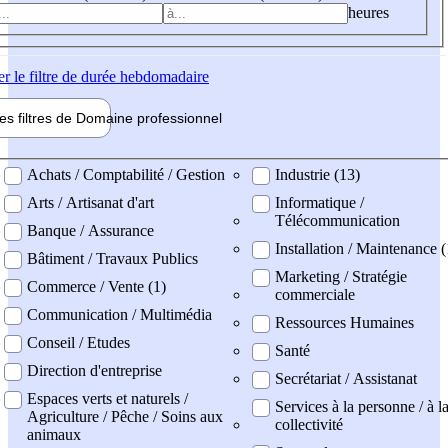
heures
er
le filtre de durée hebdomadaire
les filtres de
Domaine pro
fessionnel
ne professionel
Achats / Comptabilité / Gestion
Industrie (13)
Arts / Artisanat d'art
Informatique /
Télécommunication
Banque / Assurance
Installation / Maintenance (
Bâtiment / Travaux Publics
Marketing / Stratégie
Commerce / Vente (1)
commerciale
Communication / Multimédia
Ressources Humaines
Conseil / Etudes
Santé
Direction d'entreprise
Secrétariat / Assistanat
Espaces verts et naturels /
Services à la personne / à l
Agriculture / Pêche / Soins aux
collectivité
animaux