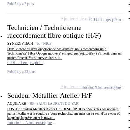
Publié il y a 2 jours
Ajouter cette offre à ma sélection
CDI
Temps plein
Technicien / Technicienne
raccordement fibre optique (H/F)
SYNERGYTECH -
06 - NICE
Dans le cadre du développement de nos activités, nous recherchons un(e)
Technicien(ne) Fibre Optique motivé(e) et rigoureux(se), prêt(e) à s'investir dans un
métier d'avenir. Vous interviendrez sur...
CDI - Temps plein
Publié il y a 23 jours
Ajouter cette offre à ma sélection
Intérim
Non renseigné
Soudeur Métallier Atelier H/F
AQUILA RH -
06 - SAINT-LAURENT-DU-VAR
POSTE : Soudeur Métallier Atelier H/F DESCRIPTION : Vous êtes passionné(e)
par la métallerie et la soudure ? Vous recherchez une mission au sein d'un atelier où
la qualité, la précision et le travail...
Intérim - Non renseigné