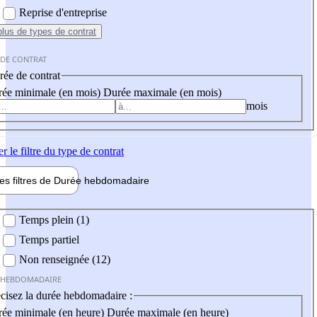
Reprise d'entreprise
plus
de types de contrat
 DE CONTRAT
ée de contrat
ée minimale (en mois)
Durée maximale (en mois)
mois
er
le filtre du type de contrat
les filtres de
Durée hebdo
madaire
 hebdomadaire
Temps plein (1)
Temps partiel
Non renseignée (12)
 HEBDOMADAIRE
cisez la durée hebdomadaire :
ée minimale (en heure)
Durée maximale (en heure)