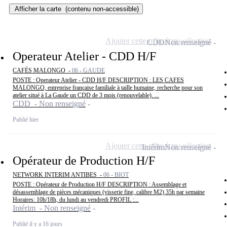
Afficher la carte
(contenu non-accessible)
Ajouter cette offre à ma sélection
CDD
Non renseigné
Operateur Atelier - CDD H/F
CAFÉS MALONGO -
06 - GAUDE
POSTE : Operateur Atelier - CDD H/F DESCRIPTION : LES CAFES
MALONGO, entreprise française familiale à taille humaine, recherche pour son
atelier situé à La Gaude un CDD de 3 mois (renouvelable). ...
CDD - Non renseigné
Publié hier
Ajouter cette offre à ma sélection
Intérim
Non renseigné
Opérateur de Production H/F
NETWORK INTERIM ANTIBES -
06 - BIOT
POSTE : Opérateur de Production H/F DESCRIPTION : Assemblage et
désassemblage de pièces mécaniques (visserie fine, calibre M2) 35h par semaine
Horaires: 10h/18h, du lundi au vendredi PROFIL :...
Intérim - Non renseigné
Publié il y a 16 jours