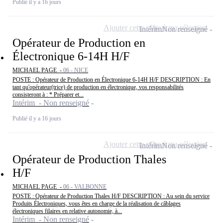
Publié il y a 16 jours
Ajouter cette offre à ma sélection
Intérim
Non renseigné
Opérateur de Production en
Électronique 6-14H H/F
MICHAEL PAGE -
06 - NICE
POSTE : Opérateur de Production en Électronique 6-14H H/F DESCRIPTION : En
tant qu'opérateur(trice) de production en électronique, vos responsabilités
consisteront à : * Préparer et...
Intérim - Non renseigné
Publié il y a 16 jours
Ajouter cette offre à ma sélection
Intérim
Non renseigné
Opérateur de Production Thales
H/F
MICHAEL PAGE -
06 - VALBONNE
POSTE : Opérateur de Production Thales H/F DESCRIPTION : Au sein du service
Produits Électroniques, vous êtes en charge de la réalisation de câblages
électroniques filaires en relative autonomie, à...
Intérim - Non renseigné