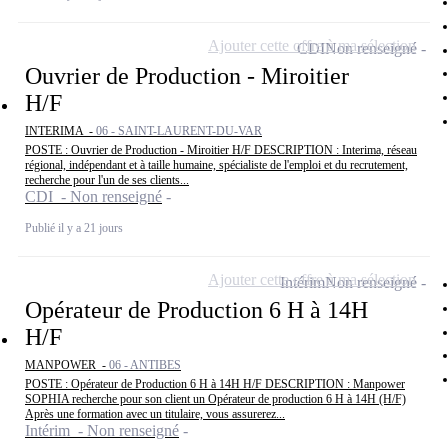
Ajouter cette offre à ma sélection
CDI
Non renseigné
Ouvrier de Production - Miroitier
H/F
INTERIMA -
06 - SAINT-LAURENT-DU-VAR
POSTE : Ouvrier de Production - Miroitier H/F DESCRIPTION : Interima, réseau
régional, indépendant et à taille humaine, spécialiste de l'emploi et du recrutement,
recherche pour l'un de ses clients...
CDI - Non renseigné
Publié il y a 21 jours
Ajouter cette offre à ma sélection
Intérim
Non renseigné
Opérateur de Production 6 H à 14H
H/F
MANPOWER -
06 - ANTIBES
POSTE : Opérateur de Production 6 H à 14H H/F DESCRIPTION : Manpower
SOPHIA recherche pour son client un Opérateur de production 6 H à 14H (H/F)
Après une formation avec un titulaire, vous assurerez...
Intérim - Non renseigné