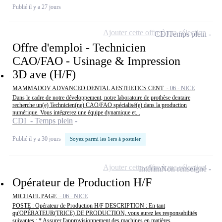
Publié il y a 27 jours
Ajouter cette offre à ma sélection
CDI
Temps plein
Offre d'emploi - Technicien
CAO/FAO - Usinage & Impression
3D ave (H/F)
MAMMADOV ADVANCED DENTAL AESTHETICS CENT -
06 - NICE
Dans le cadre de notre développement, notre laboratoire de prothèse dentaire
recherche un(e) Technicien(ne) CAO/FAO spécialisé(e) dans la production
numérique. Vous intégrerez une équipe dynamique et...
CDI - Temps plein
Publié il y a 30 jours
Soyez parmi les 1ers à postuler
Ajouter cette offre à ma sélection
Intérim
Non renseigné
Opérateur de Production H/F
MICHAEL PAGE -
06 - NICE
POSTE : Opérateur de Production H/F DESCRIPTION : En tant
qu'OPÉRATEUR(TRICE) DE PRODUCTION, vous aurez les responsabilités
suivantes : * Assurer l'approvisionnement des machines en matières...