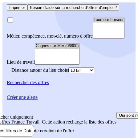
Imprimer
Besoin d'aide sur la recherche d'offres d'emploi ?
Métier, compétence, mot-clé, numéro d'offre
Lieu de travail
Distance autour du lieu choisi
Rechercher
des offres
Créer une alerte
Qui sont n
icher uniquement
 offres France Travail
Cette action recharge la liste des offres
les filtres de
Date de création
de l'offre