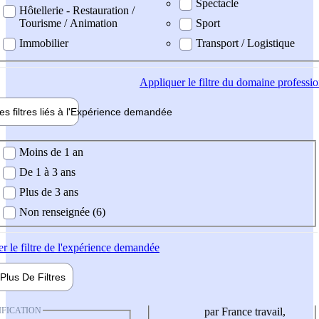
Spectacle
Hôtellerie - Restauration /
Tourisme / Animation
Sport
Immobilier
Transport / Logistique
Appliquer
le filtre du domaine professi
es filtres liés à l'
Expérience
demandée
ience demandée
Moins de 1 an
De 1 à 3 ans
Plus de 3 ans
Non renseignée (6)
er
le filtre de l'expérience demandée
Plus De
Filtres
IFICATION
par France travail,