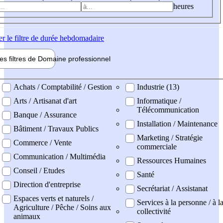
heures
er
le filtre de durée hebdomadaire
les filtres de
Domaine pro
fessionnel
ne professionel
Achats / Comptabilité / Gestion
Industrie (13)
Arts / Artisanat d'art
Informatique /
Télécommunication
Banque / Assurance
Installation / Maintenance
Bâtiment / Travaux Publics
Marketing / Stratégie
Commerce / Vente
commerciale
Communication / Multimédia
Ressources Humaines
Conseil / Etudes
Santé
Direction d'entreprise
Secrétariat / Assistanat
Espaces verts et naturels /
Services à la personne / à l
Agriculture / Pêche / Soins aux
collectivité
animaux