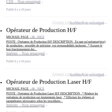
CDI - Non renseigné
Publié il y a 16 jours
Ajouter cette offre à ma sélection
Intérim
Non renseigné
Opérateur de Production H/F
MICHAEL PAGE -
06 - NICE
POSTE : Opérateur de Production H/F DESCRIPTION : En tant qu'opérateur(trice)
de production - procédés de précision, vos responsabilités incluront : * Assurer le
bon fonctionnement des...
Intérim - Non renseigné
Publié il y a 16 jours
Ajouter cette offre à ma sélection
Intérim
Non renseigné
Opérateur de Production Laser H/F
MICHAEL PAGE -
06 - NICE
POSTE : Opérateur de Production Laser H/F DESCRIPTION : * Réaliser les
opérations de production sur équipements laser ; * Effectuer les réglages et
paramétrages nécessaires selon les procédures...
Intérim - Non renseigné