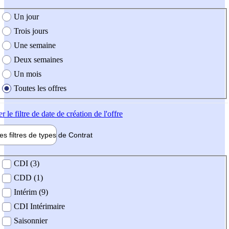
e création de l'offre
Un jour
Trois jours
Une semaine
Deux semaines
Un mois
Toutes les offres
er
le filtre de date de création de l'offre
les filtres de types de
Contrat
de contrat
CDI (3)
CDD (1)
Intérim (9)
CDI Intérimaire
Saisonnier