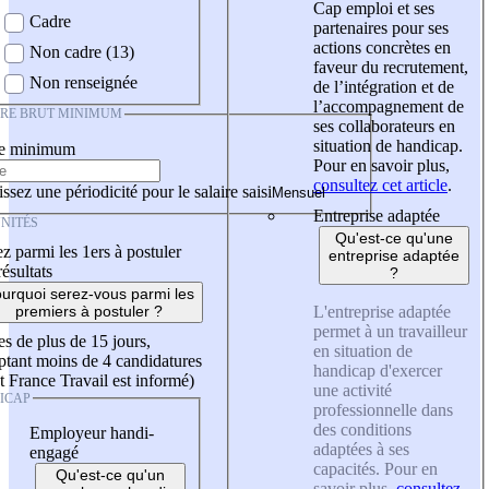
Cap emploi et ses
Cadre
partenaires pour ses
actions concrètes en
Non cadre (13)
faveur du recrutement,
Non renseignée
de l’intégration et de
l’accompagnement de
IRE BRUT MINIMUM
ses collaborateurs en
situation de handicap.
re minimum
Pour en savoir plus,
consultez cet article
.
ssez une périodicité pour le salaire saisi
Entreprise adaptée
NITÉS
Qu'est-ce qu'une
z parmi les 1ers à postuler
entreprise adaptée
résultats
?
urquoi serez-vous parmi les
L'entreprise adaptée
premiers à postuler ?
permet à un travailleur
es de plus de 15 jours,
en situation de
tant moins de 4 candidatures
handicap d'exercer
t France Travail est informé)
une activité
ICAP
professionnelle dans
des conditions
Employeur handi-
adaptées à ses
engagé
capacités. Pour en
Qu'est-ce qu'un
savoir plus,
consultez