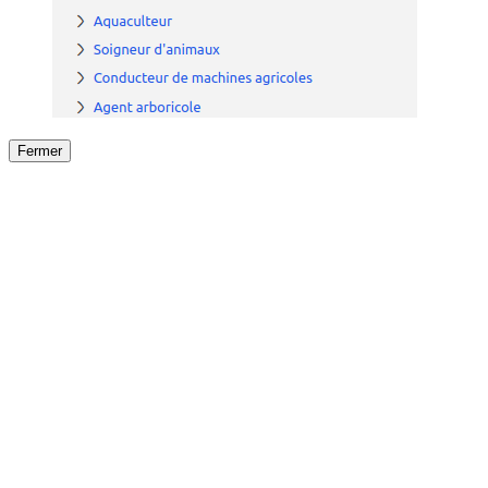
Fermer
Fermer
le détail de l'offre
/
Offre
sur
Offre précéden