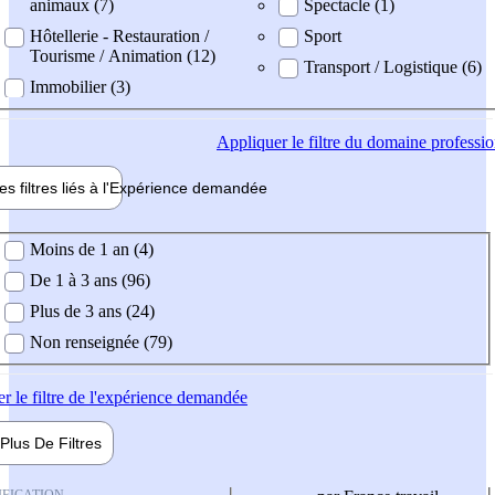
animaux (7)
Spectacle (1)
Hôtellerie - Restauration /
Sport
Tourisme / Animation (12)
Transport / Logistique (6)
Immobilier (3)
Appliquer
le filtre du domaine professi
es filtres liés à l'
Expérience
demandée
ience demandée
Moins de 1 an (4)
De 1 à 3 ans (96)
Plus de 3 ans (24)
Non renseignée (79)
er
le filtre de l'expérience demandée
Plus De
Filtres