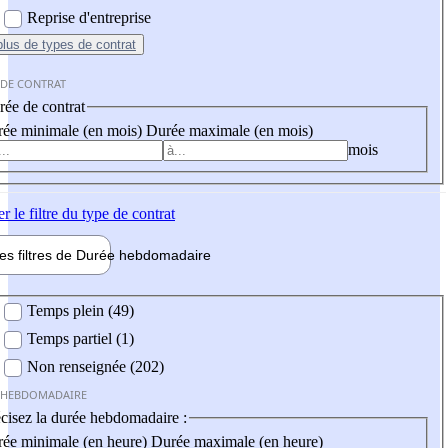
Reprise d'entreprise
plus
de types de contrat
 DE CONTRAT
ée de contrat
ée minimale (en mois)
Durée maximale (en mois)
mois
er
le filtre du type de contrat
les filtres de
Durée hebdo
madaire
 hebdomadaire
Temps plein (49)
Temps partiel (1)
Non renseignée (202)
 HEBDOMADAIRE
cisez la durée hebdomadaire :
ée minimale (en heure)
Durée maximale (en heure)