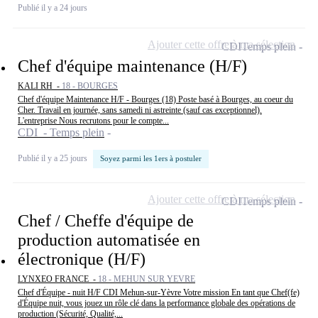
Publié il y a 24 jours
Ajouter cette offre à ma sélection
CDI
Temps plein
Chef d'équipe maintenance (H/F)
KALI RH -
18 - BOURGES
Chef d'équipe Maintenance H/F - Bourges (18) Poste basé à Bourges, au coeur du
Cher. Travail en journée, sans samedi ni astreinte (sauf cas exceptionnel).
L'entreprise Nous recrutons pour le compte...
CDI - Temps plein
Publié il y a 25 jours
Soyez parmi les 1ers à postuler
Ajouter cette offre à ma sélection
CDI
Temps plein
Chef / Cheffe d'équipe de
production automatisée en
électronique (H/F)
LYNXEO FRANCE -
18 - MEHUN SUR YEVRE
Chef d'Équipe - nuit H/F CDI Mehun-sur-Yèvre Votre mission En tant que Chef(fe)
d'Équipe nuit, vous jouez un rôle clé dans la performance globale des opérations de
production (Sécurité, Qualité,...