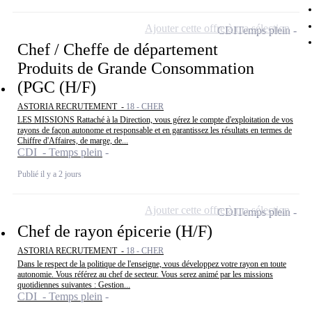
Ajouter cette offre à ma sélection
CDI
Temps plein
Chef / Cheffe de département
Produits de Grande Consommation
(PGC (H/F)
ASTORIA RECRUTEMENT -
18 - CHER
LES MISSIONS Rattaché à la Direction, vous gérez le compte d'exploitation de vos
rayons de façon autonome et responsable et en garantissez les résultats en termes de
Chiffre d'Affaires, de marge, de...
CDI - Temps plein
Publié il y a 2 jours
Ajouter cette offre à ma sélection
CDI
Temps plein
Chef de rayon épicerie (H/F)
ASTORIA RECRUTEMENT -
18 - CHER
Dans le respect de la politique de l'enseigne, vous développez votre rayon en toute
autonomie. Vous référez au chef de secteur. Vous serez animé par les missions
quotidiennes suivantes : Gestion...
CDI - Temps plein