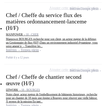
Ajouter cette offre à ma sélection
Intérim
Temps plein
Chef / Cheffe du service flux des
matières ordonnancement-lanceme
(H/F)
MANPOWER -
18 - CHER
Manpower BOURGES recherche pour son client, un acteur majeur de la défense,
un Gestionnaire de flux (H/F) Dans un environnement industriel dynamique, vous
serez amené à : - Transférer les...
Intérim - Temps plein
Publié il y a 12 jours
Ajouter cette offre à ma sélection
Intérim
Temps plein
Chef / Cheffe de chantier second
œuvre (H/F)
IZIWORK -
18 - BOURGES
Notre client, acteur majeur de l'embellissement de bâtiments historiques, recherche
pour un chantier de 18 mois une équipe à Bourges pour rénover une vielle bâtisse.
À propos de la mission En tant...
Intérim - Temps plein