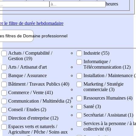
heures
er
le filtre de durée hebdomadaire
les filtres de
Domaine pro
fessionnel
ne professionel
Achats / Comptabilité /
Industrie (55)
Gestion (19)
Informatique /
Arts / Artisanat d'art
Télécommunication (12)
Banque / Assurance
Installation / Maintenance 
Bâtiment / Travaux Publics (40)
Marketing / Stratégie
commerciale (3)
Commerce / Vente (41)
Ressources Humaines (4)
Communication / Multimédia (2)
Santé (3)
Conseil / Etudes (2)
Secrétariat / Assistanat (1)
Direction d'entreprise (12)
Services à la personne / à l
Espaces verts et naturels /
collectivité (6)
Agriculture / Pêche / Soins aux