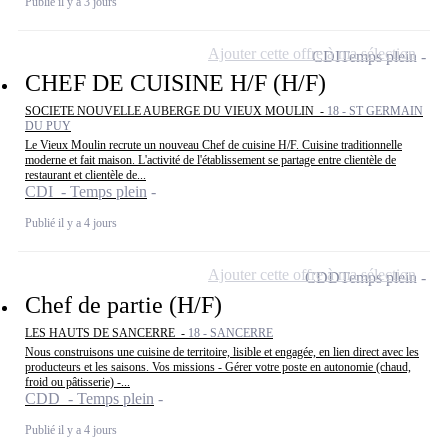
Publié il y a 3 jours
Ajouter cette offre à ma sélection
CDI
Temps plein
CHEF DE CUISINE H/F (H/F)
SOCIETE NOUVELLE AUBERGE DU VIEUX MOULIN -
18 - ST GERMAIN
DU PUY
Le Vieux Moulin recrute un nouveau Chef de cuisine H/F. Cuisine traditionnelle
moderne et fait maison. L'activité de l'établissement se partage entre clientèle de
restaurant et clientèle de...
CDI - Temps plein
Publié il y a 4 jours
Ajouter cette offre à ma sélection
CDD
Temps plein
Chef de partie (H/F)
LES HAUTS DE SANCERRE -
18 - SANCERRE
Nous construisons une cuisine de territoire, lisible et engagée, en lien direct avec les
producteurs et les saisons. Vos missions - Gérer votre poste en autonomie (chaud,
froid ou pâtisserie) -...
CDD - Temps plein
Publié il y a 4 jours