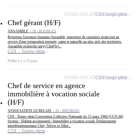
Ajouter cette offre à ma sélection
CDI
Temps plein
Chef gérant (H/F)
ANSAMBLE -
18 - BOURGES
Rejoignez l'aventure humaine Ansamble, entreprise de cuisiniers avant tout au
service d'une restauration engagée, saine et naturelle au plus près des territoires.
Ansamble recherche un(e) Chef(fe)...
CDI - Temps plein
Publié il y a 23 jours
Ajouter cette offre à ma sélection
CDI
Temps plein
Chef de service en agence
immobilière à vocation sociale
(H/F)
ASSOCIATION LE RELAIS -
18 - BOURGES
CDI - Temps plein Convention Collective Nationale du 15 mars 1966 (CCN 66)
Secteur : Habitat accompagné / Immobilier à vocation sociale Déplacements
interdépartementaux Cher, Nièvre et Allier...
CDI - Temps plein