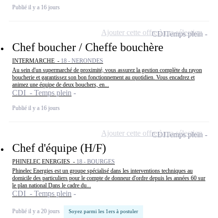
Publié il y a 16 jours
Ajouter cette offre à ma sélection
CDI
Temps plein
Chef boucher / Cheffe bouchère
INTERMARCHE -
18 - NERONDES
Au sein d'un supermarché de proximité, vous assurez la gestion complète du rayon
boucherie et garantissez son bon fonctionnement au quotidien. Vous encadrez et
animez une équipe de deux bouchers, en...
CDI - Temps plein
Publié il y a 16 jours
Ajouter cette offre à ma sélection
CDI
Temps plein
Chef d'équipe (H/F)
PHINELEC ENERGIES -
18 - BOURGES
Phinelec Energies est un groupe spécialisé dans les interventions techniques au
domicile des particuliers pour le compte de donneur d'ordre depuis les années 60 sur
le plan national Dans le cadre du...
CDI - Temps plein
Publié il y a 20 jours
Soyez parmi les 1ers à postuler