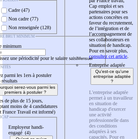
IFICATION
par France travail,
Cap emploi et ses
Cadre (47)
partenaires pour ses
actions concrètes en
Non cadre (77)
faveur du recrutement,
Non renseignée (128)
de l’intégration et de
l’accompagnement de
IRE BRUT MINIMUM
ses collaborateurs en
situation de handicap.
re minimum
Pour en savoir plus,
consultez cet article
.
ssez une périodicité pour le salaire saisi
Entreprise adaptée
NITÉS
Qu'est-ce qu'une
z parmi les 1ers à postuler
entreprise adaptée
)
résultats
?
urquoi serez-vous parmi les
L'entreprise adaptée
premiers à postuler ?
permet à un travailleur
es de plus de 15 jours,
en situation de
tant moins de 4 candidatures
handicap d'exercer
t France Travail est informé)
une activité
ICAP
professionnelle dans
des conditions
Employeur handi-
adaptées à ses
engagé (4)
capacités. Pour en
Qu'est-ce qu'un