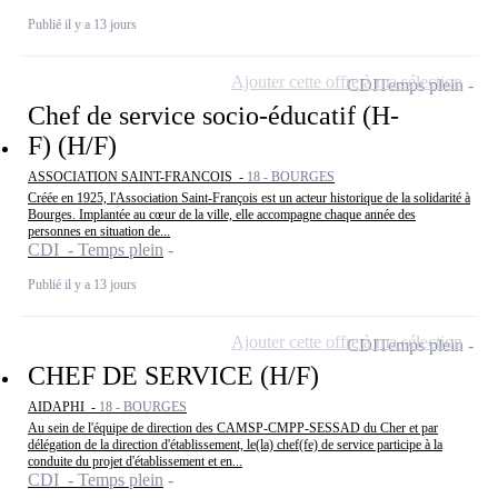
Publié il y a 13 jours
Ajouter cette offre à ma sélection
CDI
Temps plein
Chef de service socio-éducatif (H-
F) (H/F)
ASSOCIATION SAINT-FRANCOIS -
18 - BOURGES
Créée en 1925, l'Association Saint-François est un acteur historique de la solidarité à
Bourges. Implantée au cœur de la ville, elle accompagne chaque année des
personnes en situation de...
CDI - Temps plein
Publié il y a 13 jours
Ajouter cette offre à ma sélection
CDI
Temps plein
CHEF DE SERVICE (H/F)
AIDAPHI -
18 - BOURGES
Au sein de l'équipe de direction des CAMSP-CMPP-SESSAD du Cher et par
délégation de la direction d'établissement, le(la) chef(fe) de service participe à la
conduite du projet d'établissement et en...
CDI - Temps plein