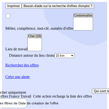
Imprimer
Besoin d'aide sur la recherche d'offres d'emploi ?
Métier, compétence, mot-clé, numéro d'offre
Lieu de travail
Distance autour du lieu choisi
Rechercher
des offres
Créer une alerte
Qui sont n
icher uniquement
 offres France Travail
Cette action recharge la liste des offres
les filtres de
Date de création
de l'offre