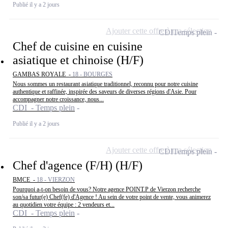
Publié il y a 2 jours
Ajouter cette offre à ma sélection
CDI
Temps plein
Chef de cuisine en cuisine
asiatique et chinoise (H/F)
GAMBAS ROYALE -
18 - BOURGES
Nous sommes un restaurant asiatique traditionnel, reconnu pour notre cuisine
authentique et raffinée, inspirée des saveurs de diverses régions d'Asie. Pour
accompagner notre croissance, nous...
CDI - Temps plein
Publié il y a 2 jours
Ajouter cette offre à ma sélection
CDI
Temps plein
Chef d'agence (F/H) (H/F)
BMCE -
18 - VIERZON
Pourquoi a-t-on besoin de vous? Notre agence POINT.P de Vierzon recherche
son/sa futur(e) Chef(fe) d'Agence ! Au sein de votre point de vente, vous animerez
au quotidien votre équipe : 2 vendeurs et...
CDI - Temps plein