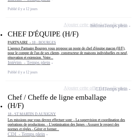
Publié il y a 12 jours
Ajouter cette offre à ma sélection
Intérim
Temps plein
CHEF D'ÉQUIPE (H/F)
PARTNAIRE -
18 - BOURGES
L'agence Partnaire Bourges vous propose un poste de chef d'équipe maçon (H/F),
pour le compte de l'un de ses clients, constructeur de maisons individuelles en neuf,
rénovation et extension. Votre...
Intérim - Temps plein
Publié il y a 12 jours
Ajouter cette offre à ma sélection
CDI
Temps plein
Chef / Cheffe de ligne emballage
(H/F)
18 - ST MARTIN D AUXIGNY
Les missions que vous devrez effectuer sont: - La supervision et coordination des
opérations de productions. - L'optimisation des lignes - Assurer le respect des
normes et règles - Gérer et former...
CDI - Temps plein