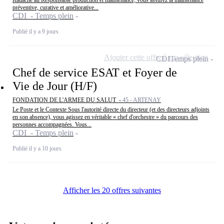
Rattaché au Responsable production et maintenance, vous assurez la maintenance
préventive, curative et améliorative...
CDI - Temps plein
Publié il y a 9 jours
Ajouter cette offre à ma sélection
CDI
Temps plein
Chef de service ESAT et Foyer de
Vie de Jour (H/F)
FONDATION DE L'ARMEE DU SALUT -
45 - ARTENAY
Le Poste et le Contexte Sous l'autorité directe du directeur (et des directeurs adjoints
en son absence), vous agissez en véritable « chef d'orchestre » du parcours des
personnes accompagnées. Vous...
CDI - Temps plein
Publié il y a 10 jours
Afficher les 20 offres suivantes