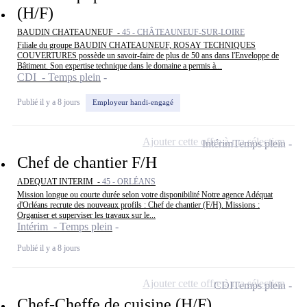
(H/F)
BAUDIN CHATEAUNEUF -
45 - CHÂTEAUNEUF-SUR-LOIRE
Filiale du groupe BAUDIN CHATEAUNEUF, ROSAY TECHNIQUES
COUVERTURES possède un savoir-faire de plus de 50 ans dans l'Enveloppe de
Bâtiment. Son expertise technique dans le domaine a permis à...
CDI - Temps plein
Publié il y a 8 jours
Employeur handi-engagé
Ajouter cette offre à ma sélection
Intérim
Temps plein
Chef de chantier F/H
ADEQUAT INTERIM -
45 - ORLÉANS
Mission longue ou courte durée selon votre disponibilité Notre agence Adéquat
d'Orléans recrute des nouveaux profils : Chef de chantier (F/H). Missions :
Organiser et superviser les travaux sur le...
Intérim - Temps plein
Publié il y a 8 jours
Ajouter cette offre à ma sélection
CDI
Temps plein
Chef-Cheffe de cuisine (H/F)