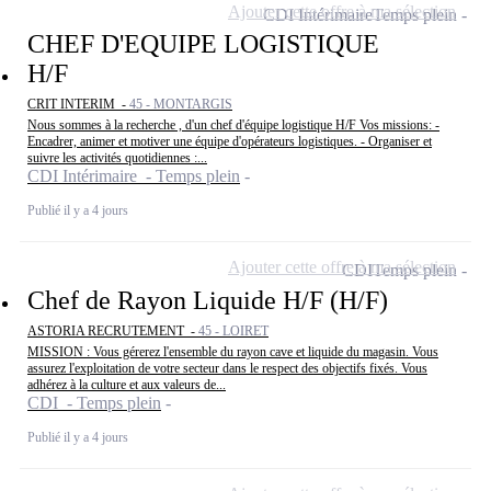
Ajouter cette offre à ma sélection
CDI Intérimaire
Temps plein
CHEF D'EQUIPE LOGISTIQUE
H/F
CRIT INTERIM -
45 - MONTARGIS
Nous sommes à la recherche , d'un chef d'équipe logistique H/F Vos missions: -
Encadrer, animer et motiver une équipe d'opérateurs logistiques. - Organiser et
suivre les activités quotidiennes :...
CDI Intérimaire - Temps plein
Publié il y a 4 jours
Ajouter cette offre à ma sélection
CDI
Temps plein
Chef de Rayon Liquide H/F (H/F)
ASTORIA RECRUTEMENT -
45 - LOIRET
MISSION : Vous gérerez l'ensemble du rayon cave et liquide du magasin. Vous
assurez l'exploitation de votre secteur dans le respect des objectifs fixés. Vous
adhérez à la culture et aux valeurs de...
CDI - Temps plein
Publié il y a 4 jours