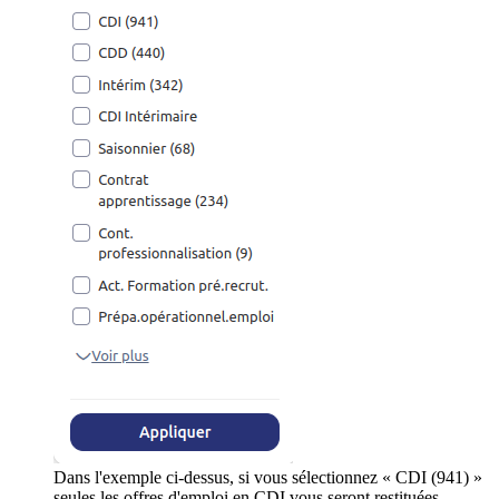
Dans l'exemple ci-dessus, si vous sélectionnez « CDI (941) »
seules les offres d'emploi en CDI vous seront restituées.