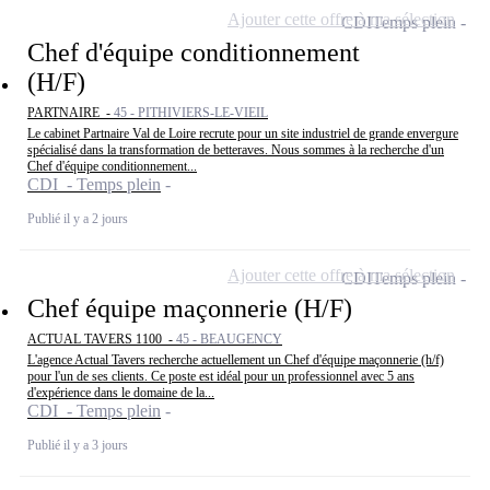
Ajouter cette offre à ma sélection
CDI
Temps plein
Chef d'équipe conditionnement
(H/F)
PARTNAIRE -
45 - PITHIVIERS-LE-VIEIL
Le cabinet Partnaire Val de Loire recrute pour un site industriel de grande envergure
spécialisé dans la transformation de betteraves. Nous sommes à la recherche d'un
Chef d'équipe conditionnement...
CDI - Temps plein
Publié il y a 2 jours
Ajouter cette offre à ma sélection
CDI
Temps plein
Chef équipe maçonnerie (H/F)
ACTUAL TAVERS 1100 -
45 - BEAUGENCY
L'agence Actual Tavers recherche actuellement un Chef d'équipe maçonnerie (h/f)
pour l'un de ses clients. Ce poste est idéal pour un professionnel avec 5 ans
d'expérience dans le domaine de la...
CDI - Temps plein
Publié il y a 3 jours