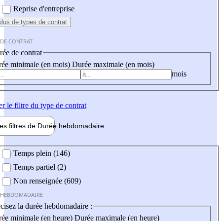
Reprise d'entreprise
plus
de types de contrat
 DE CONTRAT
ée de contrat
ée minimale (en mois)
Durée maximale (en mois)
mois
er
le filtre du type de contrat
les filtres de
Durée hebdo
madaire
 hebdomadaire
Temps plein (146)
Temps partiel (2)
Non renseignée (609)
 HEBDOMADAIRE
cisez la durée hebdomadaire :
ée minimale (en heure)
Durée maximale (en heure)