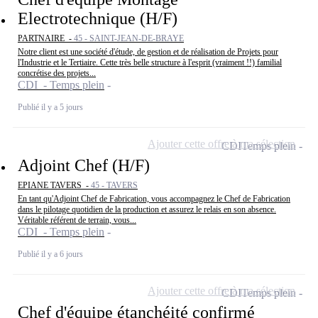
Electrotechnique (H/F)
PARTNAIRE -
45 - SAINT-JEAN-DE-BRAYE
Notre client est une société d'étude, de gestion et de réalisation de Projets pour
l'Industrie et le Tertiaire. Cette très belle structure à l'esprit (vraiment !!) familial
concrétise des projets...
CDI - Temps plein
Publié il y a 5 jours
Ajouter cette offre à ma sélection
CDI
Temps plein
Adjoint Chef (H/F)
EPIANE TAVERS -
45 - TAVERS
En tant qu'Adjoint Chef de Fabrication, vous accompagnez le Chef de Fabrication
dans le pilotage quotidien de la production et assurez le relais en son absence.
Véritable référent de terrain, vous...
CDI - Temps plein
Publié il y a 6 jours
Ajouter cette offre à ma sélection
CDI
Temps plein
Chef d'équipe étanchéité confirmé