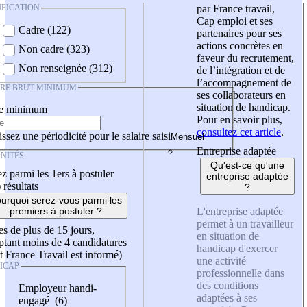
IFICATION
par France travail,
Cap emploi et ses
Cadre (122)
partenaires pour ses
actions concrètes en
Non cadre (323)
faveur du recrutement,
Non renseignée (312)
de l’intégration et de
l’accompagnement de
IRE BRUT MINIMUM
ses collaborateurs en
situation de handicap.
re minimum
Pour en savoir plus,
consultez cet article
.
ssez une périodicité pour le salaire saisi
Entreprise adaptée
NITÉS
Qu'est-ce qu'une
z parmi les 1ers à postuler
entreprise adaptée
)
résultats
?
urquoi serez-vous parmi les
L'entreprise adaptée
premiers à postuler ?
permet à un travailleur
es de plus de 15 jours,
en situation de
tant moins de 4 candidatures
handicap d'exercer
t France Travail est informé)
une activité
ICAP
professionnelle dans
des conditions
Employeur handi-
adaptées à ses
engagé (6)