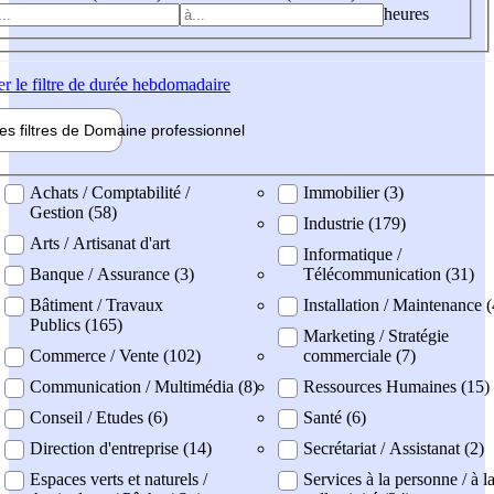
heures
er
le filtre de durée hebdomadaire
les filtres de
Domaine pro
fessionnel
ne professionel
Achats / Comptabilité /
Immobilier (3)
Gestion (58)
Industrie (179)
Arts / Artisanat d'art
Informatique /
Banque / Assurance (3)
Télécommunication (31)
Bâtiment / Travaux
Installation / Maintenance 
Publics (165)
Marketing / Stratégie
Commerce / Vente (102)
commerciale (7)
Communication / Multimédia (8)
Ressources Humaines (15)
Conseil / Etudes (6)
Santé (6)
Direction d'entreprise (14)
Secrétariat / Assistanat (2)
Espaces verts et naturels /
Services à la personne / à l