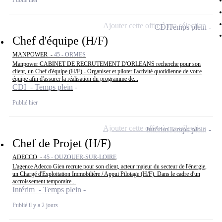
Ajouter cette offre à ma sélection
CDI
Temps plein
Chef d'équipe (H/F)
MANPOWER -
45 - ORMES
Manpower CABINET DE RECRUTEMENT D'ORLEANS recherche pour son
client, un Chef d'équipe (H/F) - Organiser et piloter l'activité quotidienne de votre
équipe afin d'assurer la réalisation du programme de...
CDI - Temps plein
Publié hier
Ajouter cette offre à ma sélection
Intérim
Temps plein
Chef de Projet (H/F)
ADECCO -
45 - OUZOUER-SUR-LOIRE
L'agence Adecco Gien recrute pour son client, acteur majeur du secteur de l'énergie,
un Chargé d'Exploitation Immobilière / Appui Pilotage (H/F). Dans le cadre d'un
accroissement temporaire...
Intérim - Temps plein
Publié il y a 2 jours