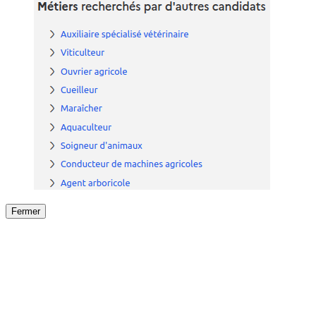
Fermer
Fermer
le détail de l'offre
/
Offre
sur
Offre précéden