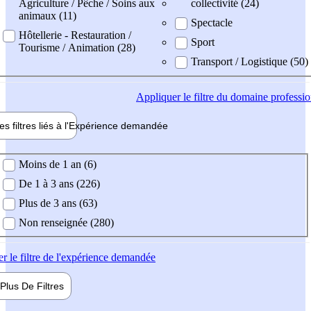
Agriculture / Pêche / Soins aux
collectivité (24)
animaux (11)
Spectacle
Hôtellerie - Restauration /
Sport
Tourisme / Animation (28)
Transport / Logistique (50)
Appliquer
le filtre du domaine professi
es filtres liés à l'
Expérience
demandée
ience demandée
Moins de 1 an (6)
De 1 à 3 ans (226)
Plus de 3 ans (63)
Non renseignée (280)
er
le filtre de l'expérience demandée
Plus De
Filtres