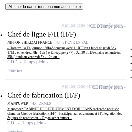
Afficher la carte
(contenu non-accessible)
Ajouter cette offre à ma sélection
CDD
Temps plein
Chef de ligne F/H (H/F)
NIPPON SHIKIZAI FRANCE -
45 - ST CYR EN VAL
- Horaires : o En journée : 36h45/semaine avec 11 RTT/an ( lundi au jeudi 8h -
17h15 et vendredi 8h - 13h ) o En équipe (2×7) : 32h30 TTE/semaine rémunérées
35h ( lundi au vendredi 5h - 12h ou...
CDD - Temps plein
Publié hier
Ajouter cette offre à ma sélection
CDI
Temps plein
Chef de fabrication (H/F)
MANPOWER -
45 - ORMES
Manpower CABINET DE RECRUTEMENT D'ORLEANS recherche pour son
client, un Chef de fabrication (H/F) - Participer au recrutement et à l'intégration des
équipes de production. - Organiser et animer...
CDI - Temps plein
Publié hier