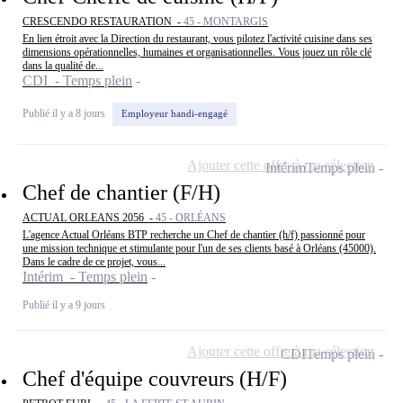
CRESCENDO RESTAURATION -
45 - MONTARGIS
En lien étroit avec la Direction du restaurant, vous pilotez l'activité cuisine dans ses
dimensions opérationnelles, humaines et organisationnelles. Vous jouez un rôle clé
dans la qualité de...
CDI - Temps plein
Publié il y a 8 jours
Employeur handi-engagé
Ajouter cette offre à ma sélection
Intérim
Temps plein
Chef de chantier (F/H)
ACTUAL ORLEANS 2056 -
45 - ORLÉANS
L'agence Actual Orléans BTP recherche un Chef de chantier (h/f) passionné pour
une mission technique et stimulante pour l'un de ses clients basé à Orléans (45000).
Dans le cadre de ce projet, vous...
Intérim - Temps plein
Publié il y a 9 jours
Ajouter cette offre à ma sélection
CDI
Temps plein
Chef d'équipe couvreurs (H/F)