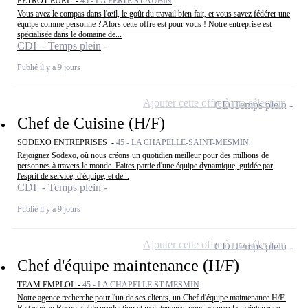
PETROT EURL -
45 - LA FERTE ST AUBIN
Vous avez le compas dans l'œil, le goût du travail bien fait, et vous savez fédérer une
équipe comme personne ? Alors cette offre est pour vous ! Notre entreprise est
spécialisée dans le domaine de...
CDI - Temps plein
Publié il y a 9 jours
Ajouter cette offre à ma sélection
CDI
Temps plein
Chef de Cuisine (H/F)
SODEXO ENTREPRISES -
45 - LA CHAPELLE-SAINT-MESMIN
Rejoignez Sodexo, où nous créons un quotidien meilleur pour des millions de
personnes à travers le monde. Faites partie d'une équipe dynamique, guidée par
l'esprit de service, d'équipe, et de...
CDI - Temps plein
Publié il y a 9 jours
Ajouter cette offre à ma sélection
CDI
Temps plein
Chef d'équipe maintenance (H/F)
TEAM EMPLOI -
45 - LA CHAPELLE ST MESMIN
Notre agence recherche pour l'un de ses clients, un Chef d'équipe maintenance H/F.