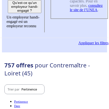
capacités. Pour en
Qu'est-ce qu'un
savoir plus,
consultez
employeur handi-
le site de l’UNEA
.
engagé ?
Un employeur handi-
engagé est un
employeur reconnu
Appliquer
les filtres
757 offres
pour Contremaître -
Loiret (45)
Trier par
Pertinence
Pertinence
Date