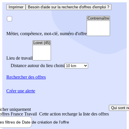
Imprimer
Besoin d'aide sur la recherche d'offres d'emploi ?
Métier, compétence, mot-clé, numéro d'offre
Lieu de travail
Distance autour du lieu choisi
Rechercher
des offres
Créer une alerte
Qui sont n
icher uniquement
 offres France Travail
Cette action recharge la liste des offres
les filtres de
Date de création
de l'offre