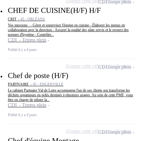
Ajouter cette offre à ma sélection
CDI
Temps plein
CHEF DE CUISINE(H/F) H/F
CRIT -
45 - ORLÉANS
Vos missions : - Gérer et superviser l'équipe en cuisine - Élaborer les menus en
collaboration avec la direction - Assurer la qualité des plats servis et le respect des
normes d'hygiène - Contrôler...
CDI - Temps plein
Publié il y a 4 jours
Ajouter cette offre à ma sélection
CDI
Temps plein
Chef de poste (H/F)
PARTNAIRE -
45 - ENGENVILLE
Le cabinet Partnaire Val de Loire accompagne l'un de ses clients qui transforme les
déchets organiques en pelés destinés à plusieurs usages. Au sein de cette PME, vous
êtes en charge de piloter la...
CDI - Temps plein
Publié il y a 4 jours
Ajouter cette offre à ma sélection
CDI
Temps plein
Chef d'équipe Montage