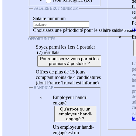
de
l
SALAIRE BRUT MINIMUM
se
si
Salaire minimum
Po
co
Choisissez une périodicité pour le salaire saisi
En
OPPORTUNITÉS
Soyez parmi les 1ers à postuler
(7)
résultats
Pourquoi serez-vous parmi les
L'
premiers à postuler ?
pe
Offres de plus de 15 jours,
en
comptant moins de 4 candidatures
ha
(dont France Travail est informé)
un
HANDICAP
pr
de
Employeur handi-
ad
engagé
ca
Qu'est-ce qu'un
sa
employeur handi-
le
engagé ?
Un employeur handi-
engagé est un