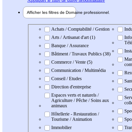
Appliquer
le filtre de durée hebdomadaire
Afficher les filtres de
Domaine pro
fessionnel
Domaine professionel
Achats / Comptabilité / Gestion
Indu
Arts / Artisanat d'art (1)
Info
Tél
Banque / Assurance
Inst
Bâtiment / Travaux Publics (38)
Mark
Commerce / Vente (5)
com
Communication / Multimédia
Res
Conseil / Etudes
San
Direction d'entreprise
Secr
Espaces verts et naturels /
Serv
Agriculture / Pêche / Soins aux
coll
animaux
Spe
Hôtellerie - Restauration /
Tourisme / Animation
Spo
Immobilier
Tran