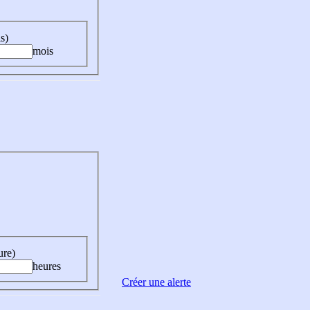
s)
mois
ure)
heures
Créer une alerte