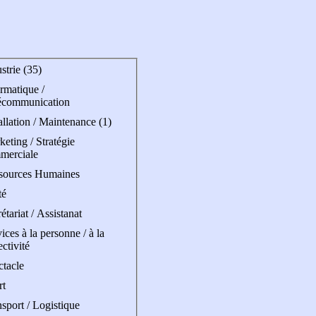
strie (35)
rmatique /
écommunication
allation / Maintenance (1)
eting / Stratégie
merciale
sources Humaines
té
étariat / Assistanat
ices à la personne / à la
ectivité
ctacle
rt
sport / Logistique