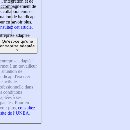
 l’intégration et de
’accompagnement de
s collaborateurs en
tuation de handicap.
ur en savoir plus,
nsultez cet article
.
treprise adaptée
Qu'est-ce qu'une
entreprise adaptée
?
entreprise adaptée
rmet à un travailleur
 situation de
ndicap d'exercer
e activité
ofessionnelle dans
s conditions
aptées à ses
pacités. Pour en
voir plus,
consultez
 site de l’UNEA
.