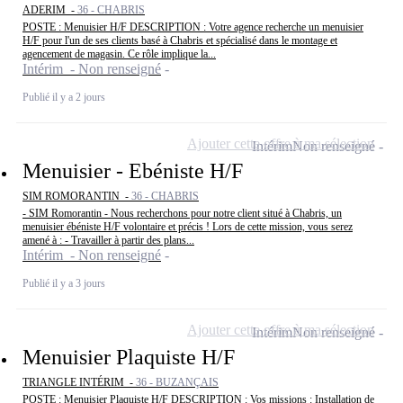
ADERIM -
36 - CHABRIS
POSTE : Menuisier H/F DESCRIPTION : Votre agence recherche un menuisier
H/F pour l'un de ses clients basé à Chabris et spécialisé dans le montage et
agencement de magasin. Ce rôle implique la...
Intérim - Non renseigné
Publié il y a 2 jours
Ajouter cette offre à ma sélection
Intérim
Non renseigné
Menuisier - Ebéniste H/F
SIM ROMORANTIN -
36 - CHABRIS
- SIM Romorantin - Nous recherchons pour notre client situé à Chabris, un
menuisier ébéniste H/F volontaire et précis ! Lors de cette mission, vous serez
amené à : - Travailler à partir des plans...
Intérim - Non renseigné
Publié il y a 3 jours
Ajouter cette offre à ma sélection
Intérim
Non renseigné
Menuisier Plaquiste H/F
TRIANGLE INTÉRIM -
36 - BUZANÇAIS
POSTE : Menuisier Plaquiste H/F DESCRIPTION : Vos missions : Installation de