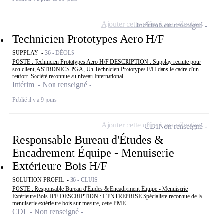
Ajouter cette offre à ma sélection
Intérim
Non renseigné
Technicien Prototypes Aero H/F
SUPPLAY -
36 - DÉOLS
POSTE : Technicien Prototypes Aero H/F DESCRIPTION : Supplay recrute pour
son client, ASTRONICS PGA, Un Technicien Prototypes F/H dans le cadre d'un
renfort. Société reconnue au niveau International...
Intérim - Non renseigné
Publié il y a 9 jours
Ajouter cette offre à ma sélection
CDI
Non renseigné
Responsable Bureau d'Études &
Encadrement Équipe - Menuiserie
Extérieure Bois H/F
SOLUTION PROFIL -
36 - CLUIS
POSTE : Responsable Bureau d'Études & Encadrement Équipe - Menuiserie
Extérieure Bois H/F DESCRIPTION : L'ENTREPRISE Spécialiste reconnue de la
menuiserie extérieure bois sur mesure, cette PME...
CDI - Non renseigné