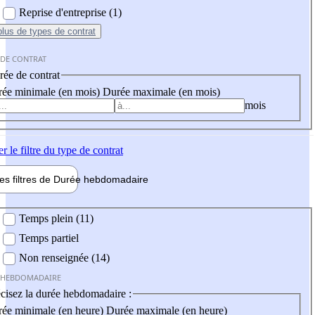
Reprise d'entreprise (1)
plus
de types de contrat
 DE CONTRAT
ée de contrat
ée minimale (en mois)
Durée maximale (en mois)
mois
er
le filtre du type de contrat
les filtres de
Durée hebdo
madaire
 hebdomadaire
Temps plein (11)
Temps partiel
Non renseignée (14)
 HEBDOMADAIRE
cisez la durée hebdomadaire :
ée minimale (en heure)
Durée maximale (en heure)