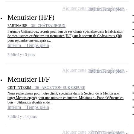
Ajouter cette offre à ma sélection
Intérim
Temps plein
Menuisier (H/F)
PARTNAIRE -
36 - CHÂTEAUROUX
Partnaire Châteauroux recrute pour l'un de ses clients spécialisé dans la fabrication
de menuiseries extérieures un menuisier (H/F) sur le secteur de Châteauroux (36)
pour rejoindre une entreprise...
Intérim - Temps plein
Publié il y a 5 jours
Ajouter cette offre à ma sélection
Intérim
Temps plein
Menuisier H/F
CRIT INTERIM -
36 - ARGENTON-SUR-CREUSE
Nous recherchons pour notre client, spécialisé dans le Secteur de la Menuiserie,
un(e) Menuisier(ère) pour une mission en intérim. Missions : - Pose d'éléments en
bois - Utilisation d'outils et de...
Intérim - Temps plein
Publié il y a 14 jours
Ajouter cette offre à ma sélection
CDD
Temps plein