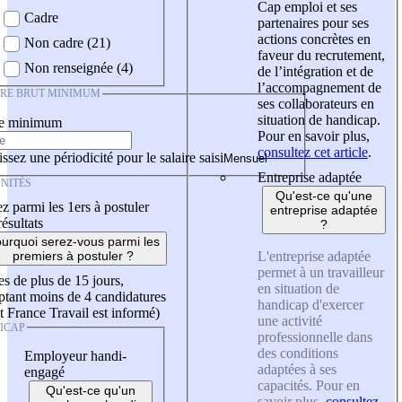
Cap emploi et ses
Cadre
partenaires pour ses
actions concrètes en
Non cadre (21)
faveur du recrutement,
Non renseignée (4)
de l’intégration et de
l’accompagnement de
IRE BRUT MINIMUM
ses collaborateurs en
situation de handicap.
re minimum
Pour en savoir plus,
consultez cet article
.
ssez une périodicité pour le salaire saisi
Entreprise adaptée
NITÉS
Qu'est-ce qu'une
z parmi les 1ers à postuler
entreprise adaptée
résultats
?
urquoi serez-vous parmi les
L'entreprise adaptée
premiers à postuler ?
permet à un travailleur
es de plus de 15 jours,
en situation de
tant moins de 4 candidatures
handicap d'exercer
t France Travail est informé)
une activité
ICAP
professionnelle dans
des conditions
Employeur handi-
adaptées à ses
engagé
capacités. Pour en
Qu'est-ce qu'un
savoir plus,
consultez