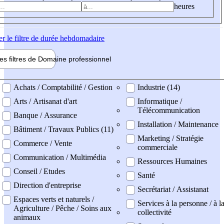
heures
er
le filtre de durée hebdomadaire
les filtres de
Domaine pro
fessionnel
ne professionel
Achats / Comptabilité / Gestion
Industrie (14)
Arts / Artisanat d'art
Informatique /
Télécommunication
Banque / Assurance
Installation / Maintenance
Bâtiment / Travaux Publics (11)
Marketing / Stratégie
Commerce / Vente
commerciale
Communication / Multimédia
Ressources Humaines
Conseil / Etudes
Santé
Direction d'entreprise
Secrétariat / Assistanat
Espaces verts et naturels /
Services à la personne / à l
Agriculture / Pêche / Soins aux
collectivité
animaux