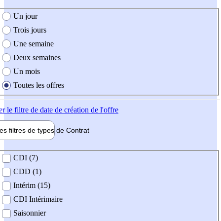
e création de l'offre
Un jour
Trois jours
Une semaine
Deux semaines
Un mois
Toutes les offres
er
le filtre de date de création de l'offre
les filtres de types de
Contrat
de contrat
CDI (7)
CDD (1)
Intérim (15)
CDI Intérimaire
Saisonnier