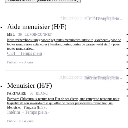
Ajouter cette offre à ma sélection
CDI
Temps plein
Aide menuisier (H/F)
MBL -
36 - LE POINCONNET
Nous recherchons un(e) poseur(se) toutes menuiseries intérieur , extérieur: - pose de
toutes menuiseries extérieures ( fenêtres, portes, portes de garage, volet etc..) - pose
toutes menuiseries...
CDI - Temps plein
Publié il y a 3 jours
Ajouter cette offre à ma sélection
Intérim
Temps plein
Menuisier (H/F)
PARTNAIRE -
36 - BLANC
Partnaire Châteauroux recrute pour l'un de ses clients, une entreprise reconnue pour
la qualité de son savoir-faire et qui offre de réelles perspectives d'évolution, un
Menuisier - Plaquiste (H/F)...
Intérim - Temps plein
Publié il y a 4 jours