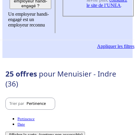
employeur handi-
le site de l’UNEA
.
engagé ?
Un employeur handi-
engagé est un
employeur reconnu
Appliquer
les filtres
25 offres
pour Menuisier - Indre
(36)
Trier par
Pertinence
Pertinence
Date
Afficher la carte
(contenu non-accessible)