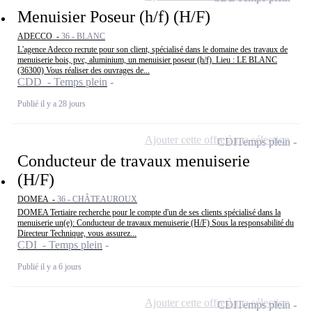
Menuisier Poseur (h/f) (H/F)
ADECCO -
36 - BLANC
L'agence Adecco recrute pour son client, spécialisé dans le domaine des travaux de
menuiserie bois, pvc, aluminium, un menuisier poseur (h/f). Lieu : LE BLANC
(36300) Vous réaliser des ouvrages de...
CDD - Temps plein
Publié il y a 28 jours
Ajouter cette offre à ma sélection
CDI
Temps plein
Conducteur de travaux menuiserie
(H/F)
DOMEA -
36 - CHÂTEAUROUX
DOMEA Tertiaire recherche pour le compte d'un de ses clients spécialisé dans la
menuiserie un(e): Conducteur de travaux menuiserie (H/F) Sous la responsabilité du
Directeur Technique, vous assurez...
CDI - Temps plein
Publié il y a 6 jours
Ajouter cette offre à ma sélection
CDI
Temps plein