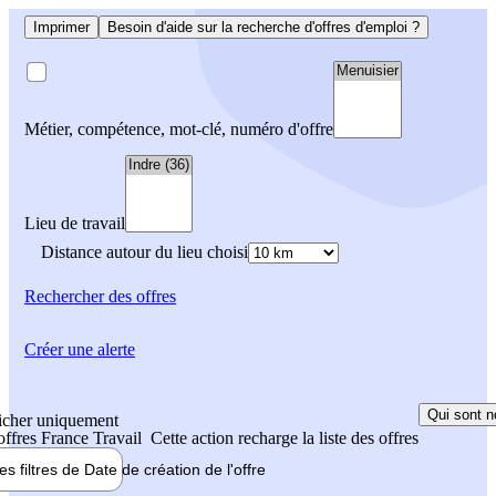
Imprimer
Besoin d'aide sur la recherche d'offres d'emploi ?
Métier, compétence, mot-clé, numéro d'offre
Lieu de travail
Distance autour du lieu choisi
Rechercher
des offres
Créer une alerte
Qui sont n
icher uniquement
 offres France Travail
Cette action recharge la liste des offres
les filtres de
Date de création
de l'offre