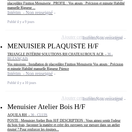
placoplâtre Finition Menuiserie . PROFIL : Vos atouts : Précision et minutie Habilité
manuelle Rigueur ...
Intérim - Non renseigné
Publié il y a 9 jours
Ajouter cette offre à ma sélection
Intérim
Non renseigné
MENUISIER PLAQUISTE H/F
TRIANGLE INTÉRIM SOLUTIONS RH CHATEAUROUX ACR -
36 -
BUZANÇAIS
Vos missions : Installation de placoplâtre Finition Menuiserie Vos atouts : Précision
et minutie Habilité manuelle Rigueur Ptience
Intérim - Non renseigné
Publié il y a 10 jours
Ajouter cette offre à ma sélection
Intérim
Non renseigné
Menuisier Atelier Bois H/F
AQUILA RH -
36 - CLUIS
POSTE : Menuisier Atelier Bois H/F DESCRIPTION : Vous aimez sentir l'odeur
du bois frais, façonner la matière et créer des ouvrages sur mesure dans un atelier
équipé ? Pour renforcer les équipes...