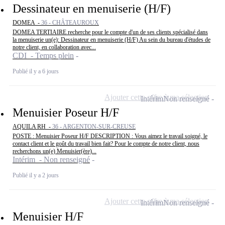
Dessinateur en menuiserie (H/F)
DOMEA -
36 - CHÂTEAUROUX
DOMEA TERTIAIRE recherche pour le compte d'un de ses clients spécialisé dans
la menuiserie un(e): Dessinateur en menuiserie (H/F) Au sein du bureau d'études de
notre client, en collaboration avec...
CDI - Temps plein
Publié il y a 6 jours
Ajouter cette offre à ma sélection
Intérim
Non renseigné
Menuisier Poseur H/F
AQUILA RH -
36 - ARGENTON-SUR-CREUSE
POSTE : Menuisier Poseur H/F DESCRIPTION : Vous aimez le travail soigné, le
contact client et le goût du travail bien fait? Pour le compte de notre client, nous
recherchons un(e) Menuisier(ère)...
Intérim - Non renseigné
Publié il y a 2 jours
Ajouter cette offre à ma sélection
Intérim
Non renseigné
Menuisier H/F