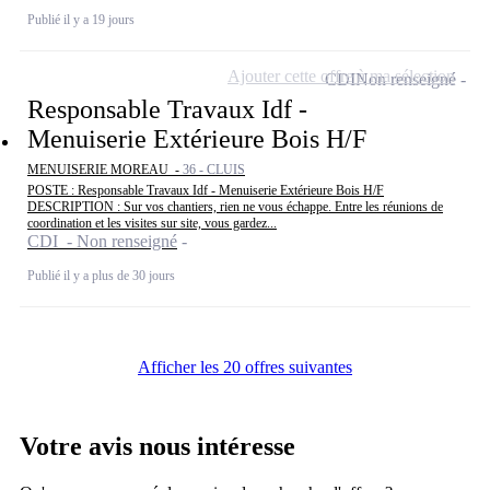
Publié il y a 19 jours
Ajouter cette offre à ma sélection
CDI
Non renseigné
Responsable Travaux Idf -
Menuiserie Extérieure Bois H/F
MENUISERIE MOREAU -
36 - CLUIS
POSTE : Responsable Travaux Idf - Menuiserie Extérieure Bois H/F
DESCRIPTION : Sur vos chantiers, rien ne vous échappe. Entre les réunions de
coordination et les visites sur site, vous gardez...
CDI - Non renseigné
Publié il y a plus de 30 jours
Afficher les 20 offres suivantes
Votre avis nous intéresse