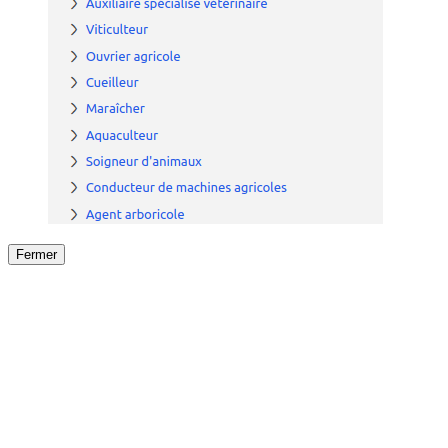
Fermer
Fermer
le détail de l'offre
/
Offre
sur
Offre précéden