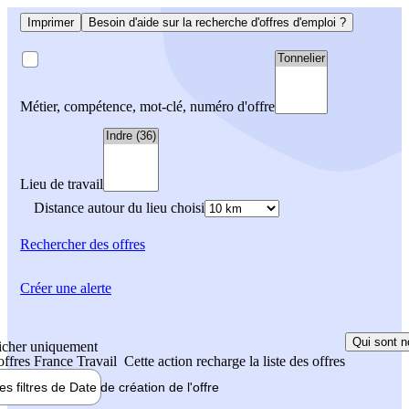
Imprimer
Besoin d'aide sur la recherche d'offres d'emploi ?
Métier, compétence, mot-clé, numéro d'offre
Lieu de travail
Distance autour du lieu choisi
Rechercher
des offres
Créer une alerte
Qui sont n
icher uniquement
 offres France Travail
Cette action recharge la liste des offres
les filtres de
Date de création
de l'offre