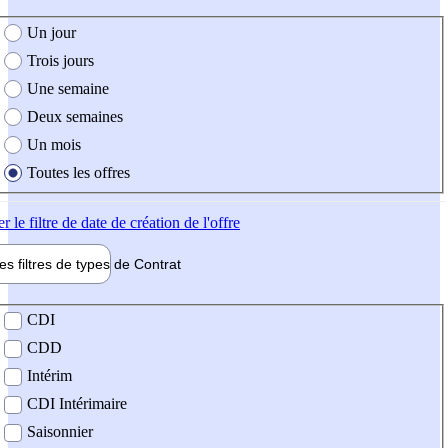
e création de l'offre
Un jour
Trois jours
Une semaine
Deux semaines
Un mois
Toutes les offres
er
le filtre de date de création de l'offre
les filtres de types de
Contrat
de contrat
CDI
CDD
Intérim
CDI Intérimaire
Saisonnier