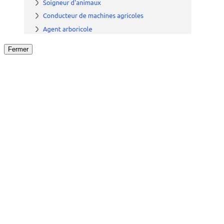
Fermer
Fermer
le détail de l'offre
/
Offre
sur
Offre précéden