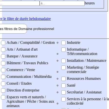
heures
er
le filtre de durée hebdomadaire
les filtres de
Domaine pro
fessionnel
ne professionel
Achats / Comptabilité / Gestion
Industrie
Arts / Artisanat d'art
Informatique /
Télécommunication
Banque / Assurance
Installation / Maintenance
Bâtiment / Travaux Publics
Marketing / Stratégie
Commerce / Vente
commerciale
Communication / Multimédia
Ressources Humaines
Conseil / Etudes
Santé
Direction d'entreprise
Secrétariat / Assistanat
Espaces verts et naturels /
Services à la personne / à l
Agriculture / Pêche / Soins aux
collectivité
animaux