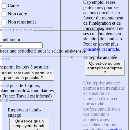
Cap emploi et ses
Cadre
partenaires pour ses
actions concrètes en
Non cadre
faveur du recrutement,
Non renseignée
de l’intégration et de
l’accompagnement de
IRE BRUT MINIMUM
ses collaborateurs en
situation de handicap.
re minimum
Pour en savoir plus,
consultez cet article
.
ssez une périodicité pour le salaire saisi
Entreprise adaptée
NITÉS
Qu'est-ce qu'une
z parmi les 1ers à postuler
entreprise adaptée
?
urquoi serez-vous parmi les
premiers à postuler ?
L'entreprise adaptée
es de plus de 15 jours,
permet à un travailleur
tant moins de 4 candidatures
en situation de
t France Travail est informé)
handicap d'exercer
ICAP
une activité
professionnelle dans
Employeur handi-
des conditions
engagé
adaptées à ses
Qu'est-ce qu'un
capacités. Pour en
employeur handi-
savoir plus,
consultez