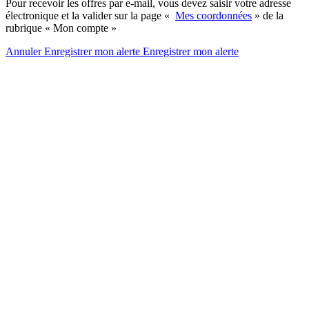
Pour recevoir les offres par e-mail, vous devez saisir votre adresse
électronique et la valider sur la page «
Mes coordonnées
» de la
rubrique « Mon compte »
Annuler
Enregistrer mon alerte
Enregistrer
mon alerte