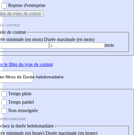
Reprise d'entreprise
plus
de types de contrat
 DE CONTRAT
ée de contrat
ée minimale (en mois)
Durée maximale (en mois)
mois
er
le filtre du type de contrat
les filtres de
Durée hebdo
madaire
 hebdomadaire
Temps plein
Temps partiel
Non renseignée
 HEBDOMADAIRE
cisez la durée hebdomadaire :
ée minimale (en heure)
Durée maximale (en heure)