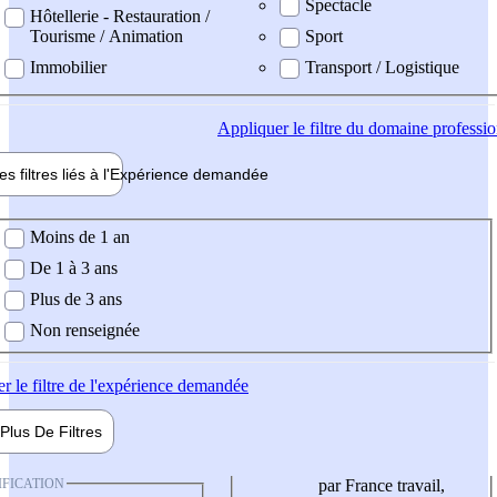
Spectacle
Hôtellerie - Restauration /
Tourisme / Animation
Sport
Immobilier
Transport / Logistique
Appliquer
le filtre du domaine professi
es filtres liés à l'
Expérience
demandée
ience demandée
Moins de 1 an
De 1 à 3 ans
Plus de 3 ans
Non renseignée
er
le filtre de l'expérience demandée
Plus De
Filtres
IFICATION
par France travail,