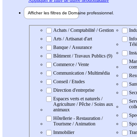
Appliquer
le filtre de durée hebdomadaire
Afficher les filtres de
Domaine pro
fessionnel
Domaine professionel
Achats / Comptabilité / Gestion
Indu
Arts / Artisanat d'art
Info
Tél
Banque / Assurance
Inst
Bâtiment / Travaux Publics (9)
Mark
Commerce / Vente
com
Communication / Multimédia
Res
Conseil / Etudes
San
Direction d'entreprise
Secr
Espaces verts et naturels /
Serv
Agriculture / Pêche / Soins aux
coll
animaux
Spe
Hôtellerie - Restauration /
Tourisme / Animation
Spo
Immobilier
Tran