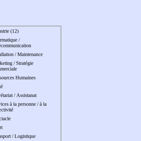
strie (12)
rmatique /
écommunication
allation / Maintenance
eting / Stratégie
merciale
sources Humaines
té
étariat / Assistanat
ices à la personne / à la
ectivité
ctacle
rt
sport / Logistique