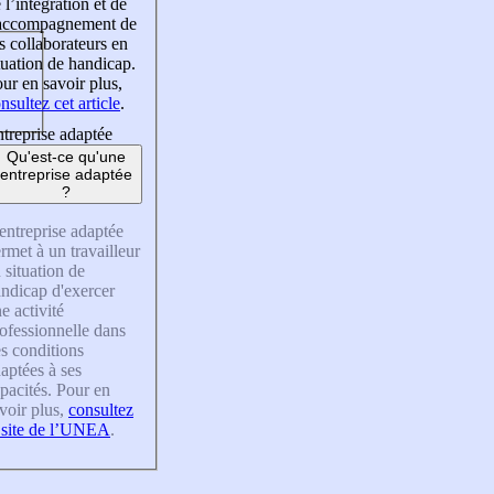
 l’intégration et de
’accompagnement de
s collaborateurs en
tuation de handicap.
ur en savoir plus,
nsultez cet article
.
treprise adaptée
Qu'est-ce qu'une
entreprise adaptée
?
entreprise adaptée
rmet à un travailleur
 situation de
ndicap d'exercer
e activité
ofessionnelle dans
s conditions
aptées à ses
pacités. Pour en
voir plus,
consultez
 site de l’UNEA
.