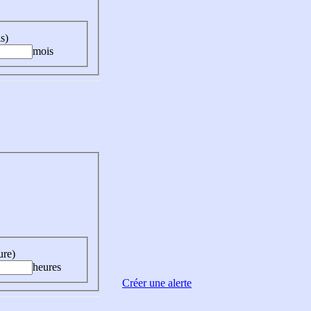
s)
mois
ure)
heures
Créer une alerte