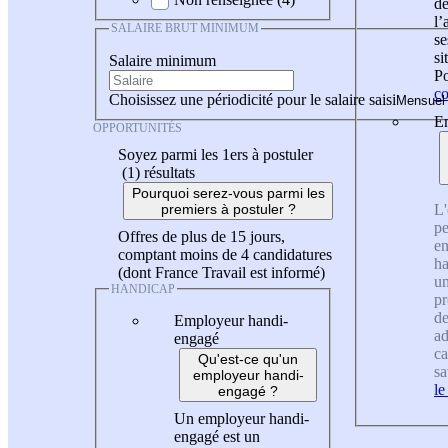
de
l
SALAIRE BRUT MINIMUM
se
si
Salaire minimum
Po
co
Choisissez une périodicité pour le salaire saisi
En
OPPORTUNITÉS
Soyez parmi les 1ers à postuler
(1)
résultats
Pourquoi serez-vous parmi les
L'
premiers à postuler ?
pe
Offres de plus de 15 jours,
en
comptant moins de 4 candidatures
ha
(dont France Travail est informé)
un
HANDICAP
pr
de
Employeur handi-
ad
engagé
ca
Qu'est-ce qu'un
sa
employeur handi-
le
engagé ?
Un employeur handi-
engagé est un