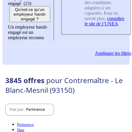
des conditions
engagé (23)
adaptées à ses
Qu'est-ce qu'un
capacités. Pour en
employeur handi-
savoir plus,
consultez
engagé ?
le site de l’UNEA
.
Un employeur handi-
engagé est un
employeur reconnu
Appliquer
les filtres
3845 offres
pour Contremaître - Le
Blanc-Mesnil (93150)
Trier par
Pertinence
Pertinence
Date