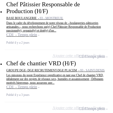
Chef Pâtissier Responsable de
Production (H/F)
BASE BOULANGERIE -
93 - MONTREUIL
Dans le cadre du développement de notre réseau de --boulangeries-pâtisseries
artisanales--, nous recherchons un(e) Chef Pâtissier Responsable de Production
passionné(e), organisé(e) et doté(e) d'un...
CDI - Temps plein
Publié il y a 2 jours
Ajouter cette offre à ma sélection
CDI
Temps plein
Chef de chantier VRD (H/F)
GROUPE DGE- DGE RECRUTEMENT-DGE PLACEM -
93 - SAINT-DENIS
Les missions du poste Expérience significative en tant que Chef de chantier VRD,
idéalement sur des projets de réseaux secs, humides et assainissement ; Débutants
motivés bienvenus, nous assurons une...
CDI - Temps plein
Publié il y a 3 jours
Ajouter cette offre à ma sélection
CDI
Temps plein