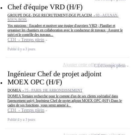
Chef d'équipe VRD (H/F)
GROUPE DGE- DGE RECRUTEMENT-DGE PLACEM -
93 - AULNAY-
SOUS-BOIS
Vos missions : Encadrer et motiver une équipe d'ouvriers VRD ; Planifier et
organiser les chantiers en collaboration avec le conducteur de travaux ; Assurer le
suivi et le contrôle des travaux...
CDI - Temps plein
Publié il y a 3 jours
Ajouter cette offre à ma sélection
CDI
Temps plein
Ingénieur Chef de projet adjoint
MOEX OPC (H/F)
DOMEA -
75 - PARIS 19E ARRONDISSEMENT
DOMEA Tertiaire recherche pour le compte d'un de ses clients spécialisé dans
l'agencement un(e): Ingénieur Chef de projet adjoint MOEX OPC (H/F) Dans le
cadre de ses fonctions, vous serez amené à...
CDI - Temps plein
Publié il y a 3 jours