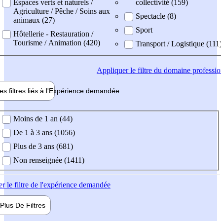
Espaces verts et naturels /
collectivité (159)
Agriculture / Pêche / Soins aux
Spectacle (8)
animaux (27)
Sport
Hôtellerie - Restauration /
Tourisme / Animation (420)
Transport / Logistique (111
Appliquer
le filtre du domaine professi
es filtres liés à l'
Expérience
demandée
ience demandée
Moins de 1 an (44)
De 1 à 3 ans (1056)
Plus de 3 ans (681)
Non renseignée (1411)
er
le filtre de l'expérience demandée
Plus De
Filtres