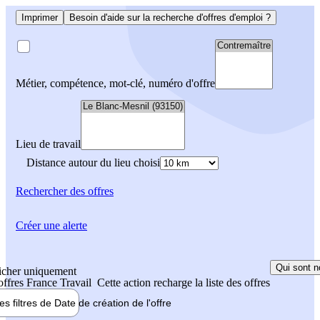
Imprimer
Besoin d'aide sur la recherche d'offres d'emploi ?
Métier, compétence, mot-clé, numéro d'offre
Lieu de travail
Distance autour du lieu choisi
Rechercher
des offres
Créer une alerte
Qui sont n
icher uniquement
 offres France Travail
Cette action recharge la liste des offres
les filtres de
Date de création
de l'offre