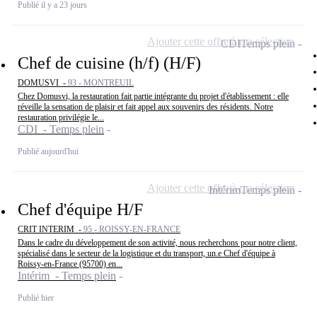
Publié il y a 23 jours
Ajouter cette offre à ma sélection
CDI
Temps plein
Chef de cuisine (h/f) (H/F)
DOMUSVI -
93 - MONTREUIL
Chez Domusvi, la restauration fait partie intégrante du projet d'établissement : elle
réveille la sensation de plaisir et fait appel aux souvenirs des résidents. Notre
restauration privilégie le...
CDI - Temps plein
Publié aujourd'hui
Ajouter cette offre à ma sélection
Intérim
Temps plein
Chef d'équipe H/F
CRIT INTERIM -
95 - ROISSY-EN-FRANCE
Dans le cadre du développement de son activité, nous recherchons pour notre client,
spécialisé dans le secteur de la logistique et du transport, un.e Chef d'équipe à
Roissy-en-France (95700) en...
Intérim - Temps plein
Publié hier