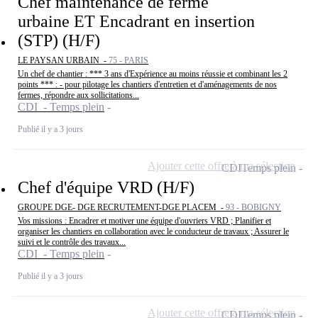
Chef maintenance de ferme
urbaine ET Encadrant en insertion
(STP) (H/F)
LE PAYSAN URBAIN -
75 - PARIS
Un chef de chantier : *** 3 ans d'Expérience au moins réussie et combinant les 2
points *** : - pour pilotage les chantiers d'entretien et d'aménagements de nos
fermes, répondre aux sollicitations...
CDI - Temps plein
Publié il y a 3 jours
Ajouter cette offre à ma sélection
CDI
Temps plein
Chef d'équipe VRD (H/F)
GROUPE DGE- DGE RECRUTEMENT-DGE PLACEM -
93 - BOBIGNY
Vos missions : Encadrer et motiver une équipe d'ouvriers VRD ; Planifier et
organiser les chantiers en collaboration avec le conducteur de travaux ; Assurer le
suivi et le contrôle des travaux...
CDI - Temps plein
Publié il y a 3 jours
Ajouter cette offre à ma sélection
CDI
Temps plein