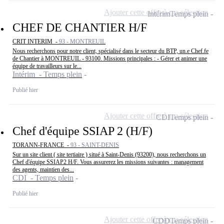
Ajouter cette offre à ma sélection
Intérim
Temps plein
CHEF DE CHANTIER H/F
CRIT INTERIM -
93 - MONTREUIL
Nous recherchons pour notre client, spécialisé dans le secteur du BTP, un.e Chef.fe
de Chantier à MONTREUIL - 93100. Missions principales : - Gérer et animer une
équipe de travailleurs sur le...
Intérim - Temps plein
Publié hier
Ajouter cette offre à ma sélection
CDI
Temps plein
Chef d'équipe SSIAP 2 (H/F)
TORANN-FRANCE -
93 - SAINT-DENIS
Sur un site client ( site tertiaire ) situé à Saint-Denis (93200), nous recherchons un
Chef d'équipe SSIAP2 H/F. Vous assurerez les missions suivantes : management
des agents, maintien des...
CDI - Temps plein
Publié hier
Ajouter cette offre à ma sélection
CDD
Temps plein