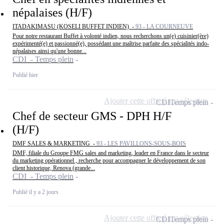
népalaises (H/F)
ITADAKIMASU (KOSELI BUFFET INDIEN) -
93 - LA COURNEUVE
Pour notre restaurant Buffet à volonté indien, nous recherchons un(e) cuisinier(ère)
expérimenté(e) et passionné(e), possédant une maîtrise parfaite des spécialités indo-
népalaises ainsi qu'une bonne...
CDI - Temps plein
Publié hier
Ajouter cette offre à ma sélection
CDI
Temps plein
Chef de secteur GMS - DPH H/F
(H/F)
DMF SALES & MARKETING -
93 - LES PAVILLONS-SOUS-BOIS
DMF, filiale du Groupe FMG sales and marketing, leader en France dans le secteur
du marketing opérationnel , recherche pour accompagner le développement de son
client historique, Renova (grande...
CDI - Temps plein
Publié il y a 2 jours
Ajouter cette offre à ma sélection
CDI
Temps plein