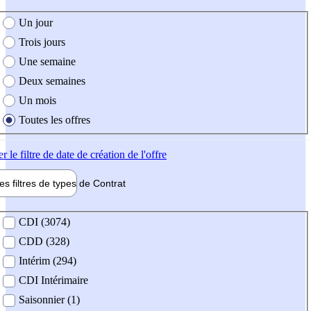
e création de l'offre
Un jour
Trois jours
Une semaine
Deux semaines
Un mois
Toutes les offres
er
le filtre de date de création de l'offre
les filtres de types de
Contrat
de contrat
CDI (3074)
CDD (328)
Intérim (294)
CDI Intérimaire
Saisonnier (1)