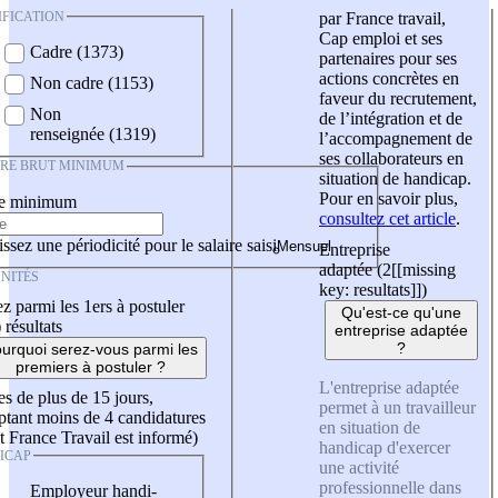
IFICATION
par France travail,
Cap emploi et ses
Cadre (1373)
partenaires pour ses
actions concrètes en
Non cadre (1153)
faveur du recrutement,
Non
de l’intégration et de
renseignée (1319)
l’accompagnement de
ses collaborateurs en
IRE BRUT MINIMUM
situation de handicap.
Pour en savoir plus,
re minimum
consultez cet article
.
ssez une périodicité pour le salaire saisi
Entreprise
adaptée (2
[[missing
NITÉS
key: resultats]]
)
z parmi les 1ers à postuler
Qu'est-ce qu'une
)
résultats
entreprise adaptée
?
urquoi serez-vous parmi les
premiers à postuler ?
L'entreprise adaptée
es de plus de 15 jours,
permet à un travailleur
tant moins de 4 candidatures
en situation de
t France Travail est informé)
handicap d'exercer
ICAP
une activité
professionnelle dans
Employeur handi-