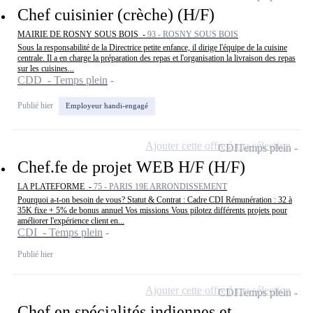
Chef cuisinier (crèche) (H/F)
MAIRIE DE ROSNY SOUS BOIS -
93 - ROSNY SOUS BOIS
Sous la responsabilité de la Directrice petite enfance, il dirige l'équipe de la cuisine
centrale. Il a en charge la préparation des repas et l'organisation la livraison des repas
sur les cuisines...
CDD - Temps plein
Publié hier
Employeur handi-engagé
Ajouter cette offre à ma sélection
CDI
Temps plein
Chef.fe de projet WEB H/F (H/F)
LA PLATEFORME -
75 - PARIS 19E ARRONDISSEMENT
Pourquoi a-t-on besoin de vous? Statut & Contrat : Cadre CDI Rémunération : 32 à
35K fixe + 5% de bonus annuel Vos missions Vous pilotez différents projets pour
améliorer l'expérience client en...
CDI - Temps plein
Publié hier
Ajouter cette offre à ma sélection
CDI
Temps plein
Chef en spécialités indiennes et