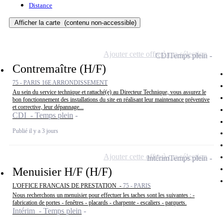
Distance
Afficher la carte
(contenu non-accessible)
Ajouter cette offre à ma sélection
CDI
Temps plein
Contremaître (H/F)
75 - PARIS 16E ARRONDISSEMENT
Au sein du service technique et rattaché(e) au Directeur Technique, vous assurez le
bon fonctionnement des installations du site en réalisant leur maintenance préventive
et corrective, leur dépannage...
CDI - Temps plein
Publié il y a 3 jours
Ajouter cette offre à ma sélection
Intérim
Temps plein
Menuisier H/F (H/F)
L'OFFICE FRANCAIS DE PRESTATION -
75 - PARIS
Nous recherchons un menuisier pour effectuer les taches sont les suivantes : -
fabrication de portes - fenêtres - placards - charpente - escaliers - parquets.
Intérim - Temps plein