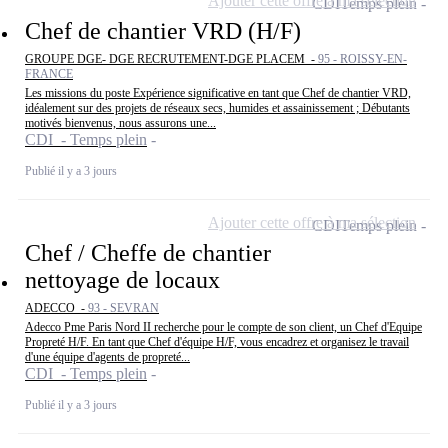
Ajouter cette offre à ma sélection
CDI
Temps plein
Chef de chantier VRD (H/F)
GROUPE DGE- DGE RECRUTEMENT-DGE PLACEM -
95 - ROISSY-EN-
FRANCE
Les missions du poste Expérience significative en tant que Chef de chantier VRD,
idéalement sur des projets de réseaux secs, humides et assainissement ; Débutants
motivés bienvenus, nous assurons une...
CDI - Temps plein
Publié il y a 3 jours
Ajouter cette offre à ma sélection
CDI
Temps plein
Chef / Cheffe de chantier
nettoyage de locaux
ADECCO -
93 - SEVRAN
Adecco Pme Paris Nord II recherche pour le compte de son client, un Chef d'Equipe
Propreté H/F. En tant que Chef d'équipe H/F, vous encadrez et organisez le travail
d'une équipe d'agents de propreté...
CDI - Temps plein
Publié il y a 3 jours