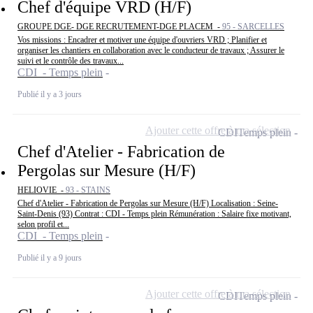
Chef d'équipe VRD (H/F)
GROUPE DGE- DGE RECRUTEMENT-DGE PLACEM -
95 - SARCELLES
Vos missions : Encadrer et motiver une équipe d'ouvriers VRD ; Planifier et
organiser les chantiers en collaboration avec le conducteur de travaux ; Assurer le
suivi et le contrôle des travaux...
CDI - Temps plein
Publié il y a 3 jours
Ajouter cette offre à ma sélection
CDI
Temps plein
Chef d'Atelier - Fabrication de
Pergolas sur Mesure (H/F)
HELIOVIE -
93 - STAINS
Chef d'Atelier - Fabrication de Pergolas sur Mesure (H/F) Localisation : Seine-
Saint-Denis (93) Contrat : CDI - Temps plein Rémunération : Salaire fixe motivant,
selon profil et...
CDI - Temps plein
Publié il y a 9 jours
Ajouter cette offre à ma sélection
CDI
Temps plein