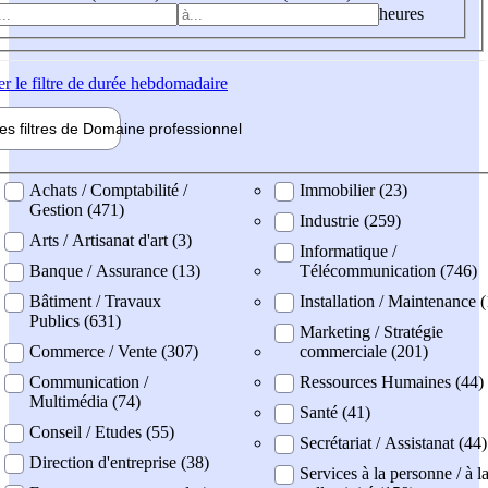
heures
er
le filtre de durée hebdomadaire
les filtres de
Domaine pro
fessionnel
ne professionel
Achats / Comptabilité /
Immobilier (23)
Gestion (471)
Industrie (259)
Arts / Artisanat d'art (3)
Informatique /
Banque / Assurance (13)
Télécommunication (746)
Bâtiment / Travaux
Installation / Maintenance 
Publics (631)
Marketing / Stratégie
Commerce / Vente (307)
commerciale (201)
Communication /
Ressources Humaines (44)
Multimédia (74)
Santé (41)
Conseil / Etudes (55)
Secrétariat / Assistanat (44)
Direction d'entreprise (38)
Services à la personne / à l