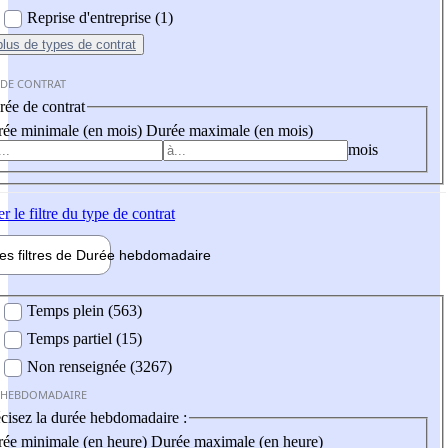
Reprise d'entreprise (1)
plus
de types de contrat
 DE CONTRAT
ée de contrat
ée minimale (en mois)
Durée maximale (en mois)
mois
er
le filtre du type de contrat
les filtres de
Durée hebdo
madaire
 hebdomadaire
Temps plein (563)
Temps partiel (15)
Non renseignée (3267)
 HEBDOMADAIRE
cisez la durée hebdomadaire :
ée minimale (en heure)
Durée maximale (en heure)