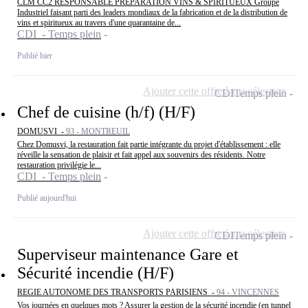
CLM CC2 RESPONSABLE PREPARATION VINS & SPIRITUEUX Groupe
Industriel faisant parti des leaders mondiaux de la fabrication et de la distribution de
vins et spiritueux au travers d'une quarantaine de...
CDI - Temps plein
Publié hier
Ajouter cette offre à ma sélection
CDI
Temps plein
Chef de cuisine (h/f) (H/F)
DOMUSVI -
93 - MONTREUIL
Chez Domusvi, la restauration fait partie intégrante du projet d'établissement : elle
réveille la sensation de plaisir et fait appel aux souvenirs des résidents. Notre
restauration privilégie le...
CDI - Temps plein
Publié aujourd'hui
Ajouter cette offre à ma sélection
CDI
Temps plein
Superviseur maintenance Gare et
Sécurité incendie (H/F)
REGIE AUTONOME DES TRANSPORTS PARISIENS -
94 - VINCENNES
Vos journées en quelques mots ? Assurer la gestion de la sécurité incendie (en tunnel