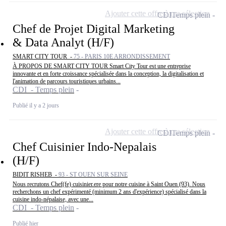
Ajouter cette offre à ma sélection
CDI
Temps plein
Chef de Projet Digital Marketing
& Data Analyt (H/F)
SMART CITY TOUR -
75 - PARIS 10E ARRONDISSEMENT
À PROPOS DE SMART CITY TOUR Smart City Tour est une entreprise
innovante et en forte croissance spécialisée dans la conception, la digitalisation et
l'animation de parcours touristiques urbains...
CDI - Temps plein
Publié il y a 2 jours
Ajouter cette offre à ma sélection
CDI
Temps plein
Chef Cuisinier Indo-Nepalais
(H/F)
BIDIT RISHEB -
93 - ST OUEN SUR SEINE
Nous recrutons Chef(fe) cuisinier.ere pour notre cuisine à Saint Ouen (93). Nous
recherchons un chef expérimenté (minimum 2 ans d'expérience) spécialisé dans la
cuisine indo-népalaise, avec une...
CDI - Temps plein
Publié hier