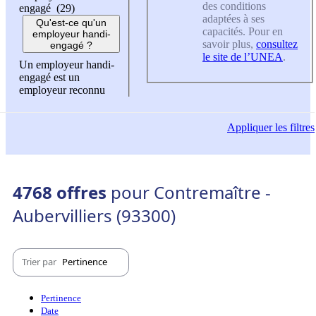
des conditions
engagé (29)
adaptées à ses
Qu'est-ce qu'un
capacités. Pour en
employeur handi-
savoir plus,
consultez
engagé ?
le site de l’UNEA
.
Un employeur handi-
engagé est un
employeur reconnu
Appliquer
les filtres
4768 offres
pour Contremaître -
Aubervilliers (93300)
Trier par
Pertinence
Pertinence
Date