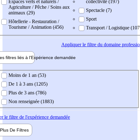
Espaces verts et naturels /
collectivité (197)
Agriculture / Pêche / Soins aux
Spectacle (7)
animaux (29)
Sport
Hôtellerie - Restauration /
Tourisme / Animation (456)
Transport / Logistique (107
Appliquer
le filtre du domaine professi
es filtres liés à l'
Expérience
demandée
ience demandée
Moins de 1 an (53)
De 1 à 3 ans (1205)
Plus de 3 ans (786)
Non renseignée (1883)
er
le filtre de l'expérience demandée
Plus De
Filtres