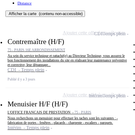
Distance
Afficher la carte
(contenu non-accessible)
Ajouter cette offre à ma sélection
CDI
Temps plein
Contremaître (H/F)
75 - PARIS 16E ARRONDISSEMENT
Au sein du service technique et rattaché(e) au Directeur Technique, vous assurez le
bon fonctionnement des installations du site en réalisant leur maintenance préventive
et corrective, leur dépannage...
CDI - Temps plein
Publié il y a 3 jours
Ajouter cette offre à ma sélection
Intérim
Temps plein
Menuisier H/F (H/F)
L'OFFICE FRANCAIS DE PRESTATION -
75 - PARIS
Nous recherchons un menuisier pour effectuer les taches sont les suivantes : -
fabrication de portes - fenêtres - placards - charpente - escaliers - parquets.
Intérim - Temps plein