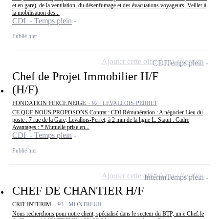
et en gare), de la ventilation, du désenfumage et des évacuations voyageurs, Veiller à
la mobilisation des...
CDI - Temps plein
Publié hier
Ajouter cette offre à ma sélection
CDI
Temps plein
Chef de Projet Immobilier H/F
(H/F)
FONDATION PERCE NEIGE -
92 - LEVALLOIS-PERRET
CE QUE NOUS PROPOSONS Contrat : CDI Rémunération : A négocier Lieu du
poste : 7 rue de la Gare, Levallois-Perret, à 2 min de la ligne L. Statut : Cadre
Avantages : * Mutuelle prise en...
CDI - Temps plein
Publié hier
Ajouter cette offre à ma sélection
Intérim
Temps plein
CHEF DE CHANTIER H/F
CRIT INTERIM -
93 - MONTREUIL
Nous recherchons pour notre client, spécialisé dans le secteur du BTP, un.e Chef.fe