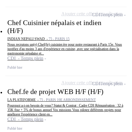
Ajouter cette offre à ma sélection
CDI
Temps plein
Chef Cuisinier népalais et indien
(H/F)
INDIAN NEPALI SWAD -
75 - PARIS 15
Nous recrutons un(e) Chef(fe) cuisinier.ère pour notre restaurant à Paris 15e. Vous
justifiez d'au moins 3 ans d'expérience en cuisine, avec une spécialisation dans la
gastronomie népalaise et...
CDI - Temps plein
Publié hier
Ajouter cette offre à ma sélection
CDI
Temps plein
Chef.fe de projet WEB H/F (H/F)
LA PLATEFORME -
75 - PARIS 19E ARRONDISSEMENT
Pourquoi a-t-on besoin de vous? Statut & Contrat : Cadre CDI Rémunération : 32 à
35K fixe + 5% de bonus annuel Vos missions Vous pilotez différents projets pour
améliorer l'expérience client en...
CDI - Temps plein
Publié hier