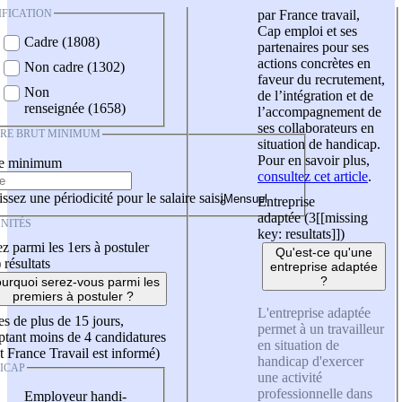
IFICATION
par France travail,
Cap emploi et ses
Cadre (1808)
partenaires pour ses
actions concrètes en
Non cadre (1302)
faveur du recrutement,
Non
de l’intégration et de
renseignée (1658)
l’accompagnement de
ses collaborateurs en
IRE BRUT MINIMUM
situation de handicap.
Pour en savoir plus,
re minimum
consultez cet article
.
ssez une périodicité pour le salaire saisi
Entreprise
adaptée (3
[[missing
NITÉS
key: resultats]]
)
z parmi les 1ers à postuler
Qu'est-ce qu'une
)
résultats
entreprise adaptée
?
urquoi serez-vous parmi les
premiers à postuler ?
L'entreprise adaptée
es de plus de 15 jours,
permet à un travailleur
tant moins de 4 candidatures
en situation de
t France Travail est informé)
handicap d'exercer
ICAP
une activité
professionnelle dans
Employeur handi-