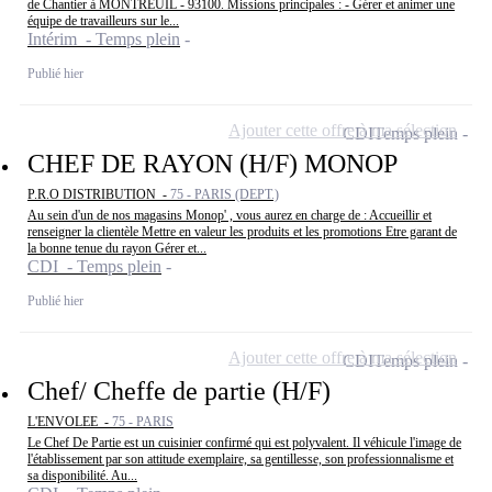
de Chantier à MONTREUIL - 93100. Missions principales : - Gérer et animer une
équipe de travailleurs sur le...
Intérim - Temps plein
Publié hier
Ajouter cette offre à ma sélection
CDI
Temps plein
CHEF DE RAYON (H/F) MONOP
P.R.O DISTRIBUTION -
75 - PARIS (DEPT.)
Au sein d'un de nos magasins Monop' , vous aurez en charge de : Accueillir et
renseigner la clientèle Mettre en valeur les produits et les promotions Etre garant de
la bonne tenue du rayon Gérer et...
CDI - Temps plein
Publié hier
Ajouter cette offre à ma sélection
CDI
Temps plein
Chef/ Cheffe de partie (H/F)
L'ENVOLEE -
75 - PARIS
Le Chef De Partie est un cuisinier confirmé qui est polyvalent. Il véhicule l'image de
l'établissement par son attitude exemplaire, sa gentillesse, son professionnalisme et
sa disponibilité. Au...