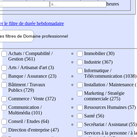
heures
er
le filtre de durée hebdomadaire
les filtres de
Domaine pro
fessionnel
ne professionel
Achats / Comptabilité /
Immobilier (30)
Gestion (561)
Industrie (367)
Arts / Artisanat d'art (3)
Informatique /
Banque / Assurance (23)
Télécommunication (1038)
Bâtiment / Travaux
Installation / Maintenance 
Publics (729)
Marketing / Stratégie
Commerce / Vente (372)
commerciale (275)
Communication /
Ressources Humaines (57)
Multimédia (101)
Santé (56)
Conseil / Etudes (64)
Secrétariat / Assistanat (55)
Direction d'entreprise (47)
Services à la personne / à l