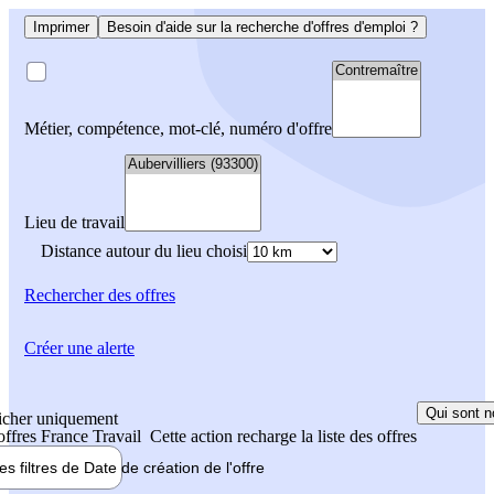
Imprimer
Besoin d'aide sur la recherche d'offres d'emploi ?
Métier, compétence, mot-clé, numéro d'offre
Lieu de travail
Distance autour du lieu choisi
Rechercher
des offres
Créer une alerte
Qui sont n
icher uniquement
 offres France Travail
Cette action recharge la liste des offres
les filtres de
Date de création
de l'offre