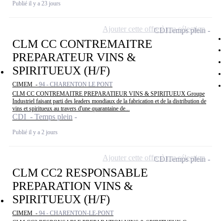
Publié il y a 23 jours
Ajouter cette offre à ma sélection
CDI
Temps plein
CLM CC CONTREMAITRE
PREPARATEUR VINS &
SPIRITUEUX (H/F)
CIMEM -
94 - CHARENTON LE PONT
CLM CC CONTREMAITRE PREPARATIEUR VINS & SPIRITUEUX Groupe
Industriel faisant parti des leaders mondiaux de la fabrication et de la distribution de
vins et spiritueux au travers d'une quarantaine de...
CDI - Temps plein
Publié il y a 2 jours
Ajouter cette offre à ma sélection
CDI
Temps plein
CLM CC2 RESPONSABLE
PREPARATION VINS &
SPIRITUEUX (H/F)
CIMEM -
94 - CHARENTON-LE-PONT