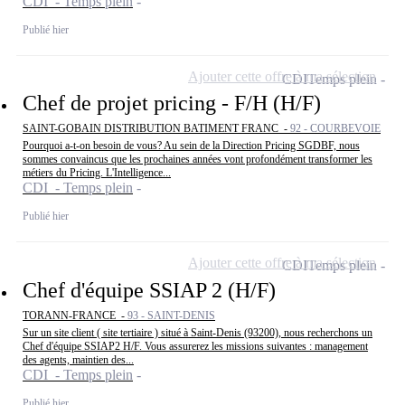
CDI - Temps plein
Publié hier
Ajouter cette offre à ma sélection
CDI
Temps plein
Chef de projet pricing - F/H (H/F)
SAINT-GOBAIN DISTRIBUTION BATIMENT FRANC -
92 - COURBEVOIE
Pourquoi a-t-on besoin de vous? Au sein de la Direction Pricing SGDBF, nous
sommes convaincus que les prochaines années vont profondément transformer les
métiers du Pricing. L'Intelligence...
CDI - Temps plein
Publié hier
Ajouter cette offre à ma sélection
CDI
Temps plein
Chef d'équipe SSIAP 2 (H/F)
TORANN-FRANCE -
93 - SAINT-DENIS
Sur un site client ( site tertiaire ) situé à Saint-Denis (93200), nous recherchons un
Chef d'équipe SSIAP2 H/F. Vous assurerez les missions suivantes : management
des agents, maintien des...
CDI - Temps plein
Publié hier