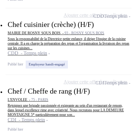
Ajouter cette offre à ma sélection
CDD
Temps plein
Chef cuisinier (crèche) (H/F)
MAIRIE DE ROSNY SOUS BOIS -
93 - ROSNY SOUS BOIS
Sous la responsabilité de la Directrice petite enfance, il dirige l'équipe de la cuisine
centrale. Il a en charge la préparation des repas et l'organisation la livraison des repas
sur les cuisines...
CDD - Temps plein
Publié hier
Employeur handi-engagé
Ajouter cette offre à ma sélection
CDI
Temps plein
Chef / Cheffe de rang (H/F)
L'ENVOLEE -
75 - PARIS
Rejoignez une brigade passionnée et exigeante au sein d'un restaurant de renom,
dans lequel excellence rime avec créativité. Nous recrutons pour LA DEMEURE
MONTAIGNE 5* particulièrement pour son...
CDI - Temps plein
Publié hier