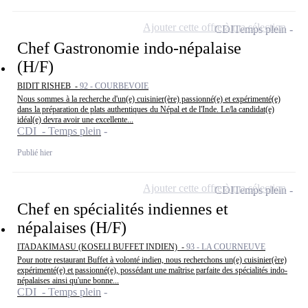
Ajouter cette offre à ma sélection
CDI
Temps plein
Chef Gastronomie indo-népalaise
(H/F)
BIDIT RISHEB -
92 - COURBEVOIE
Nous sommes à la recherche d'un(e) cuisinier(ère) passionné(e) et expérimenté(e)
dans la préparation de plats authentiques du Népal et de l'Inde. Le/la candidat(e)
idéal(e) devra avoir une excellente...
CDI - Temps plein
Publié hier
Ajouter cette offre à ma sélection
CDI
Temps plein
Chef en spécialités indiennes et
népalaises (H/F)
ITADAKIMASU (KOSELI BUFFET INDIEN) -
93 - LA COURNEUVE
Pour notre restaurant Buffet à volonté indien, nous recherchons un(e) cuisinier(ère)
expérimenté(e) et passionné(e), possédant une maîtrise parfaite des spécialités indo-
népalaises ainsi qu'une bonne...
CDI - Temps plein