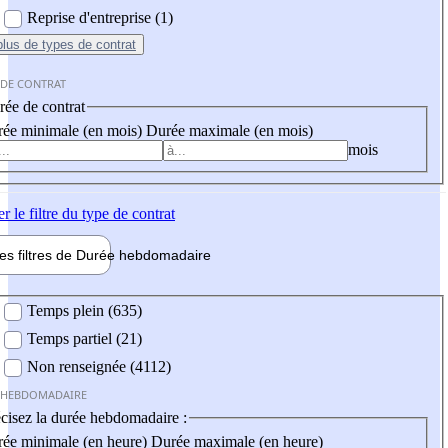
Reprise d'entreprise (1)
plus
de types de contrat
 DE CONTRAT
ée de contrat
ée minimale (en mois)
Durée maximale (en mois)
mois
er
le filtre du type de contrat
les filtres de
Durée hebdo
madaire
 hebdomadaire
Temps plein (635)
Temps partiel (21)
Non renseignée (4112)
 HEBDOMADAIRE
cisez la durée hebdomadaire :
ée minimale (en heure)
Durée maximale (en heure)