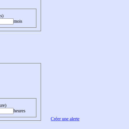
s)
mois
ure)
heures
Créer une alerte