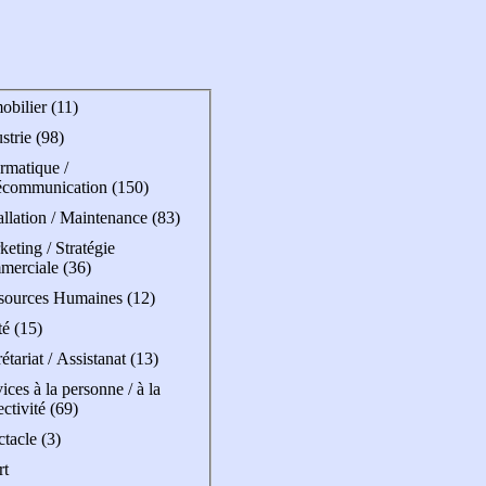
obilier (11)
strie (98)
rmatique /
écommunication (150)
allation / Maintenance (83)
eting / Stratégie
merciale (36)
sources Humaines (12)
é (15)
étariat / Assistanat (13)
ices à la personne / à la
ectivité (69)
tacle (3)
rt