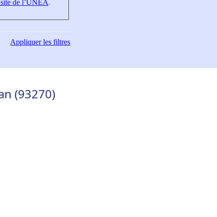
 site de l’UNEA
.
Appliquer
les filtres
an (93270)