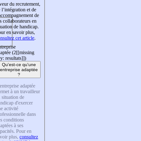
veur du recrutement,
 l’intégration et de
’accompagnement de
s collaborateurs en
tuation de handicap.
ur en savoir plus,
nsultez cet article
.
treprise
aptée (2
[[missing
y: resultats]]
)
Qu'est-ce qu'une
entreprise adaptée
?
entreprise adaptée
rmet à un travailleur
 situation de
ndicap d'exercer
e activité
ofessionnelle dans
s conditions
aptées à ses
pacités. Pour en
voir plus,
consultez