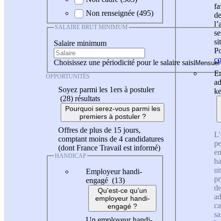
fa
Non renseignée (495)
de
l
SALAIRE BRUT MINIMUM
se
si
Salaire minimum
Po
co
Choisissez une périodicité pour le salaire saisi
En
OPPORTUNITÉS
ad
Soyez parmi les 1ers à postuler
ke
(28)
résultats
Pourquoi serez-vous parmi les
premiers à postuler ?
Offres de plus de 15 jours,
L'
comptant moins de 4 candidatures
pe
(dont France Travail est informé)
en
HANDICAP
ha
un
Employeur handi-
pr
engagé (13)
de
Qu'est-ce qu'un
ad
employeur handi-
ca
engagé ?
sa
Un employeur handi-