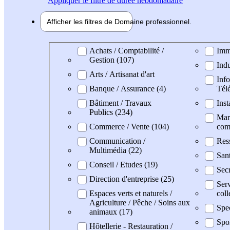
Appliquer
le filtre de durée hebdomadaire
Afficher les filtres de
Domaine pro
fessionnel
Domaine professionel
Achats / Comptabilité /
Imm
Gestion (107)
Indu
Arts / Artisanat d'art
Info
Banque / Assurance (4)
Tél
Bâtiment / Travaux
Inst
Publics (234)
Mark
Commerce / Vente (104)
com
Communication /
Res
Multimédia (22)
Sant
Conseil / Etudes (19)
Secr
Direction d'entreprise (25)
Serv
Espaces verts et naturels /
coll
Agriculture / Pêche / Soins aux
Spec
animaux (17)
Spo
Hôtellerie - Restauration /