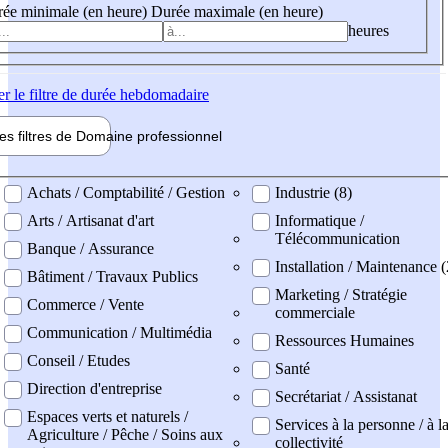
ée minimale (en heure)
Durée maximale (en heure)
heures
er
le filtre de durée hebdomadaire
les filtres de
Domaine pro
fessionnel
ne professionel
Achats / Comptabilité / Gestion
Industrie (8)
Arts / Artisanat d'art
Informatique /
Télécommunication
Banque / Assurance
Installation / Maintenance (
Bâtiment / Travaux Publics
Marketing / Stratégie
Commerce / Vente
commerciale
Communication / Multimédia
Ressources Humaines
Conseil / Etudes
Santé
Direction d'entreprise
Secrétariat / Assistanat
Espaces verts et naturels /
Services à la personne / à l
Agriculture / Pêche / Soins aux
collectivité