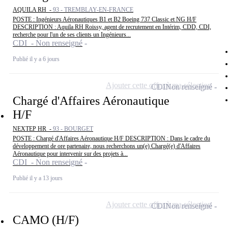
AQUILA RH -
93 - TREMBLAY-EN-FRANCE
POSTE : Ingénieurs Aéronautiques B1 et B2 Boeing 737 Classic et NG H/F
DESCRIPTION : Aquila RH Roissy, agent de recrutement en Intérim, CDD, CDI,
recherche pour l'un de ses clients un Ingénieurs...
CDI - Non renseigné
Publié il y a 6 jours
Ajouter cette offre à ma sélection
CDI
Non renseigné
Chargé d'Affaires Aéronautique
H/F
NEXTEP HR -
93 - BOURGET
POSTE : Chargé d'Affaires Aéronautique H/F DESCRIPTION : Dans le cadre du
développement de ore partenaire, nous recherchons un(e) Chargé(e) d'Affaires
Aéronautique pour intervenir sur des projets à...
CDI - Non renseigné
Publié il y a 13 jours
Ajouter cette offre à ma sélection
CDI
Non renseigné
CAMO (H/F)