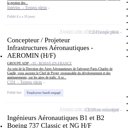
la gestion des...
Intérim - Temps plein
Publié il y a 10 jours
Ajouter cette offre à ma sélection
CDI
Temps plein
Concepteur / Projeteur
Infrastructures Aéronautiques -
AEROMIN (H/F)
GROUPE ADP -
95 - ROISSY-EN-FRANCE
Au sein de la Direction des Aires Aéronautiques de l'aéroport Paris-Charles de
Gaulle, vous assistez le Chef de Projet, responsable du développement et des
aménagements, sur les aires de trafic. A ce...
CDI - Temps plein
Publié hier
Employeur handi-engagé
Ajouter cette offre à ma sélection
CDI
Non renseigné
Ingénieurs Aéronautiques B1 et B2
Boeing 737 Classic et NG H/F