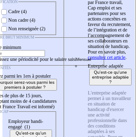
IFICATION
par France travail,
Cap emploi et ses
Cadre (4)
partenaires pour ses
actions concrètes en
Non cadre (4)
faveur du recrutement,
Non renseignée (2)
de l’intégration et de
l’accompagnement de
IRE BRUT MINIMUM
ses collaborateurs en
situation de handicap.
re minimum
Pour en savoir plus,
consultez cet article
.
ssez une périodicité pour le salaire saisi
Entreprise adaptée
NITÉS
Qu'est-ce qu'une
z parmi les 1ers à postuler
entreprise adaptée
?
urquoi serez-vous parmi les
premiers à postuler ?
L'entreprise adaptée
es de plus de 15 jours,
permet à un travailleur
tant moins de 4 candidatures
en situation de
t France Travail est informé)
handicap d'exercer
ICAP
une activité
professionnelle dans
Employeur handi-
des conditions
engagé (1)
adaptées à ses
Qu'est-ce qu'un
capacités. Pour en