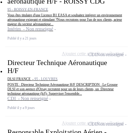
aéronautique H/F - ROISSY CDG
95 - ROISSY-EN-FRANCE
Vous êtes titulaire d'une Licence B1 EASA et souhaitez intégrer un environnement
aéronautique exigeant et stimulant ?Nous recrutons pour l'un de nos clients, acteur
majeur du secteur aéronautique...
Intérim - Non renseigné
Publié il y a 21 jours
Ajouter cette offre à ma sélection
CDI
Non renseigné
Directeur Technique Aéronautique
H/F
DLSI FRANCE -
95 - LOUVRES
POSTE : Directeur Technique Aéronautique H/F DESCRIPTION : Le Groupe
DLSI et son agence d'Orsay recrutent pour un de leurs clients, un :Directeur
technique aéronautique (h/f)- Superviser l'ensemble...
CDI - Non renseigné
Publié il y a 9 jours
Ajouter cette offre à ma sélection
CDI
Non renseigné
Responsable Exploitation Aérien -