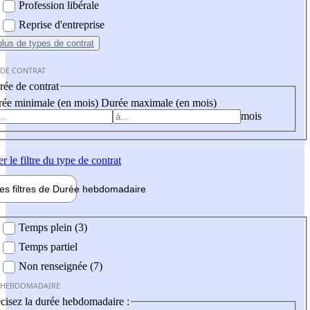
Profession libérale
Reprise d'entreprise
plus
de types de contrat
 DE CONTRAT
ée de contrat
ée minimale (en mois)
Durée maximale (en mois)
mois
er
le filtre du type de contrat
les filtres de
Durée hebdo
madaire
 hebdomadaire
Temps plein (3)
Temps partiel
Non renseignée (7)
 HEBDOMADAIRE
cisez la durée hebdomadaire :