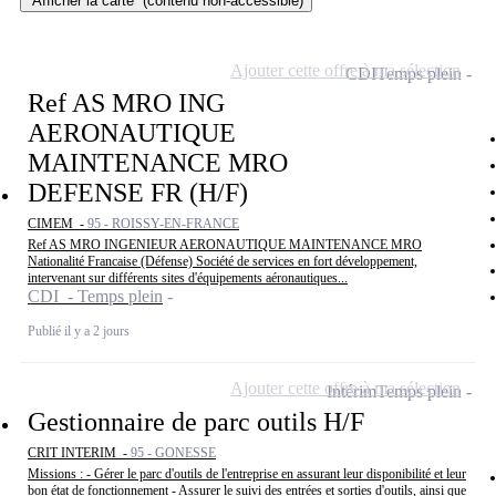
Afficher la carte
(contenu non-accessible)
Ajouter cette offre à ma sélection
CDI
Temps plein
Ref AS MRO ING
AERONAUTIQUE
MAINTENANCE MRO
DEFENSE FR (H/F)
CIMEM -
95 - ROISSY-EN-FRANCE
Ref AS MRO INGENIEUR AERONAUTIQUE MAINTENANCE MRO
Nationalité Francaise (Défense) Société de services en fort développement,
intervenant sur différents sites d'équipements aéronautiques...
CDI - Temps plein
Publié il y a 2 jours
Ajouter cette offre à ma sélection
Intérim
Temps plein
Gestionnaire de parc outils H/F
CRIT INTERIM -
95 - GONESSE
Missions : - Gérer le parc d'outils de l'entreprise en assurant leur disponibilité et leur
bon état de fonctionnement - Assurer le suivi des entrées et sorties d'outils, ainsi que