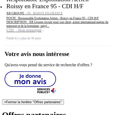
Roissy en France 95 - CDI H/F
XR GROUPE -
95 - ROISSY-EN-FRANCE
POSTE : Responsable Exploitation Aérien - Roissy en France 95 - CDI H/F
DESCRIPTION : XR Groupe recrute pour son client, acteur international majeur du
transport et de la logistique, un(e)...
CDI - Non renseigné
Publié il y a plus de 30 jours
Votre avis nous intéresse
Qu'avez-vous pensé du service de recherche d'offres ?
×
Fermer la fenêtre "Offres partenaires"
Offres partenaires