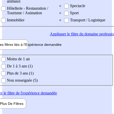
animaux
Spectacle
Hôtellerie - Restauration /
Tourisme / Animation
Sport
Immobilier
Transport / Logistique
Appliquer
le filtre du domaine professi
es filtres liés à l'
Expérience
demandée
ience demandée
Moins de 1 an
De 1 à 3 ans (1)
Plus de 3 ans (1)
Non renseignée (5)
er
le filtre de l'expérience demandée
Plus De
Filtres