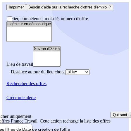
Imprimer
Besoin d'aide sur la recherche d'offres d'emploi ?
Métier, compétence, mot-clé, numéro d'offre
Lieu de travail
Distance autour du lieu choisi
Rechercher
des offres
Créer une alerte
Qui sont n
icher uniquement
 offres France Travail
Cette action recharge la liste des offres
les filtres de
Date de création
de l'offre