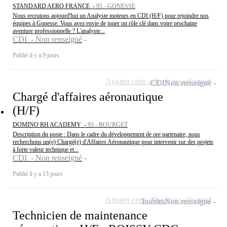
STANDARD AERO FRANCE -
95 - GONESSE
Nous recrutons aujourd'hui un Analyste moteurs en CDI (H/F) pour rejoindre nos
équipes à Gonesse. Vous avez envie de jouer un rôle clé dans votre prochaine
aventure professionnelle ? L'analyste...
CDI - Non renseigné
Publié il y a 9 jours
Ajouter cette offre à ma sélection
CDI
Non renseigné
Chargé d'affaires aéronautique
(H/F)
DOMINO RH ACADEMY -
93 - BOURGET
Description du poste : Dans le cadre du développement de ore partenaire, nous
recherchons un(e) Chargé(e) d'Affaires Aéronautique pour intervenir sur des projets
à forte valeur technique et...
CDI - Non renseigné
Publié il y a 13 jours
Ajouter cette offre à ma sélection
Intérim
Non renseigné
Technicien de maintenance