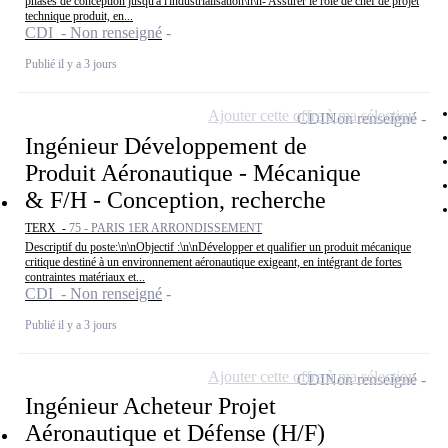
phases de conception jusqu'à l'industrialisation\n\n- Assurer le rôle de chef de projet
technique produit, en...
CDI - Non renseigné
Publié il y a 3 jours
Ajouter cette offre à ma sélection
CDI
Non renseigné
Ingénieur Développement de
Produit Aéronautique - Mécanique
& F/H - Conception, recherche
TERX -
75 - PARIS 1ER ARRONDISSEMENT
Descriptif du poste:\n\nObjectif :\n\nDévelopper et qualifier un produit mécanique
critique destiné à un environnement aéronautique exigeant, en intégrant de fortes
contraintes matériaux et...
CDI - Non renseigné
Publié il y a 3 jours
Ajouter cette offre à ma sélection
CDI
Non renseigné
Ingénieur Acheteur Projet
Aéronautique et Défense (H/F)