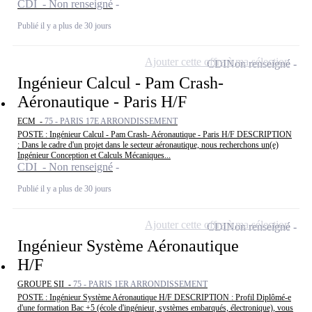
CDI - Non renseigné
Publié il y a plus de 30 jours
Ajouter cette offre à ma sélection
CDI
Non renseigné
Ingénieur Calcul - Pam Crash-
Aéronautique - Paris H/F
ECM -
75 - PARIS 17E ARRONDISSEMENT
POSTE : Ingénieur Calcul - Pam Crash- Aéronautique - Paris H/F DESCRIPTION
: Dans le cadre d'un projet dans le secteur aéronautique, nous recherchons un(e)
Ingénieur Conception et Calculs Mécaniques...
CDI - Non renseigné
Publié il y a plus de 30 jours
Ajouter cette offre à ma sélection
CDI
Non renseigné
Ingénieur Système Aéronautique
H/F
GROUPE SII -
75 - PARIS 1ER ARRONDISSEMENT
POSTE : Ingénieur Système Aéronautique H/F DESCRIPTION : Profil Diplômé-e
d'une formation Bac +5 (école d'ingénieur, systèmes embarqués, électronique), vous