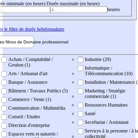
ée minimale (en heure)
Durée maximale (en heure)
heures
er
le filtre de durée hebdomadaire
les filtres de
Domaine pro
fessionnel
ne professionel
Achats / Comptabilité /
Industrie (29)
Gestion (1)
Informatique /
Arts / Artisanat d'art
Télécommunication (10)
Banque / Assurance
Installation / Maintenance (
Bâtiment / Travaux Publics (5)
Marketing / Stratégie
commerciale (1)
Commerce / Vente (1)
Ressources Humaines
Communication / Multimédia
Santé
Conseil / Etudes
Secrétariat / Assistanat
Direction d'entreprise
Services à la personne / à l
Espaces verts et naturels /
collectivité