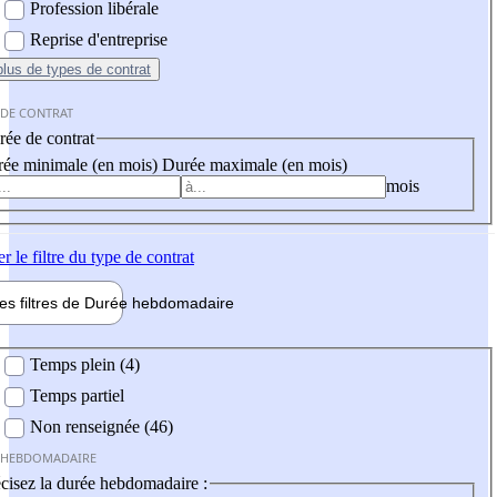
Profession libérale
Reprise d'entreprise
plus
de types de contrat
 DE CONTRAT
ée de contrat
ée minimale (en mois)
Durée maximale (en mois)
mois
er
le filtre du type de contrat
les filtres de
Durée hebdo
madaire
 hebdomadaire
Temps plein (4)
Temps partiel
Non renseignée (46)
 HEBDOMADAIRE
cisez la durée hebdomadaire :