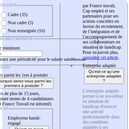
IFICATION
par France travail,
Cap emploi et ses
Cadre (35)
partenaires pour ses
actions concrètes en
Non cadre (5)
faveur du recrutement,
Non renseignée (10)
de l’intégration et de
l’accompagnement de
IRE BRUT MINIMUM
ses collaborateurs en
situation de handicap.
re minimum
Pour en savoir plus,
consultez cet article
.
ssez une périodicité pour le salaire saisi
Entreprise adaptée
NITÉS
Qu'est-ce qu'une
z parmi les 1ers à postuler
entreprise adaptée
?
urquoi serez-vous parmi les
premiers à postuler ?
L'entreprise adaptée
es de plus de 15 jours,
permet à un travailleur
tant moins de 4 candidatures
en situation de
t France Travail est informé)
handicap d'exercer
ICAP
une activité
professionnelle dans
Employeur handi-
des conditions
engagé
adaptées à ses
Qu'est-ce qu'un