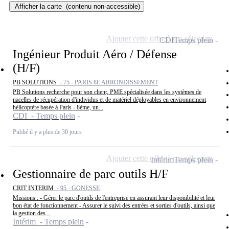
Afficher la carte
(contenu non-accessible)
Ajouter cette offre à ma sélection
CDI
Temps plein
Ingénieur Produit Aéro / Défense
(H/F)
PB SOLUTIONS -
75 - PARIS 8E ARRONDISSEMENT
PB Solutions recherche pour son client, PME spécialisée dans les systèmes de
nacelles de récupération d'individus et de matériel déployables en environnement
hélicoptère basée à Paris - 8ème, un...
CDI - Temps plein
Publié il y a plus de 30 jours
Ajouter cette offre à ma sélection
Intérim
Temps plein
Gestionnaire de parc outils H/F
CRIT INTERIM -
95 - GONESSE
Missions : - Gérer le parc d'outils de l'entreprise en assurant leur disponibilité et leur
bon état de fonctionnement - Assurer le suivi des entrées et sorties d'outils, ainsi que
la gestion des...
Intérim - Temps plein