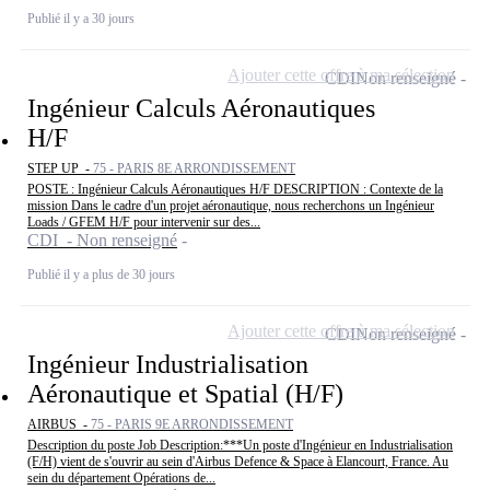
Publié il y a 30 jours
Ajouter cette offre à ma sélection
CDI
Non renseigné
Ingénieur Calculs Aéronautiques
H/F
STEP UP -
75 - PARIS 8E ARRONDISSEMENT
POSTE : Ingénieur Calculs Aéronautiques H/F DESCRIPTION : Contexte de la
mission Dans le cadre d'un projet aéronautique, nous recherchons un Ingénieur
Loads / GFEM H/F pour intervenir sur des...
CDI - Non renseigné
Publié il y a plus de 30 jours
Ajouter cette offre à ma sélection
CDI
Non renseigné
Ingénieur Industrialisation
Aéronautique et Spatial (H/F)
AIRBUS -
75 - PARIS 9E ARRONDISSEMENT
Description du poste Job Description:***Un poste d'Ingénieur en Industrialisation
(F/H) vient de s'ouvrir au sein d'Airbus Defence & Space à Elancourt, France. Au
sein du département Opérations de...