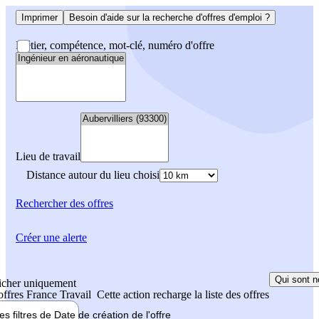
Imprimer
Besoin d'aide sur la recherche d'offres d'emploi ?
Métier, compétence, mot-clé, numéro d'offre
Lieu de travail
Distance autour du lieu choisi
Rechercher
des offres
Créer une alerte
Qui sont n
icher uniquement
 offres France Travail
Cette action recharge la liste des offres
les filtres de
Date de création
de l'offre