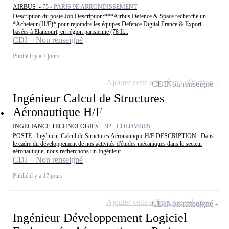
AIRBUS -
75 - PARIS 9E ARRONDISSEMENT
Description du poste Job Description:***Airbus Defence & Space recherche un
*Acheteur (H/F)* pour rejoindre les équipes Defence Digital France & Export
basées à Élancourt, en région parisienne (78 Il...
CDI - Non renseigné
Publié il y a 7 jours
Ajouter cette offre à ma sélection
CDI
Non renseigné
Ingénieur Calcul de Structures
Aéronautique H/F
INGELIANCE TECHNOLOGIES -
92 - COLOMBES
POSTE : Ingénieur Calcul de Structures Aéronautique H/F DESCRIPTION : Dans
le cadre du développement de nos activités d'études mécaniques dans le secteur
aéronautique, nous recherchons un Ingénieur...
CDI - Non renseigné
Publié il y a 17 jours
Ajouter cette offre à ma sélection
CDI
Non renseigné
Ingénieur Développement Logiciel