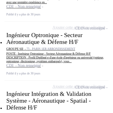
avez une première expérience en...
CDI - Non renseigné
Publié il y a plus de 30 jours
Ajouter cette offre à ma sélection
CDI
Non renseigné
Ingénieur Optronique - Secteur
Aéronautique & Défense H/F
GROUPE SII -
75 - PARIS 1ER ARRONDISSEMENT
POSTE : Ingénieur Optronique - Secteur Aéronautique & Défense H/F
DESCRIPTION : Profil Diplômé-e d'une école d'ingénieur ou université (optique,
optronique, électronique, systèmes embarqués), vous...
CDI - Non renseigné
Publié il y a plus de 30 jours
Ajouter cette offre à ma sélection
CDI
Non renseigné
Ingénieur Intégration & Validation
Système - Aéronautique - Spatial -
Défense H/F