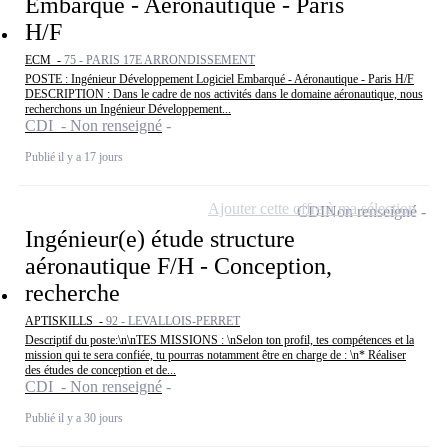
Embarqué - Aéronautique - Paris
H/F
ECM -
75 - PARIS 17E ARRONDISSEMENT
POSTE : Ingénieur Développement Logiciel Embarqué - Aéronautique - Paris H/F
DESCRIPTION : Dans le cadre de nos activités dans le domaine aéronautique, nous
recherchons un Ingénieur Développement...
CDI - Non renseigné
Publié il y a 17 jours
Ajouter cette offre à ma sélection
CDI
Non renseigné
Ingénieur(e) étude structure
aéronautique F/H - Conception,
recherche
APTISKILLS -
92 - LEVALLOIS-PERRET
Descriptif du poste:\n\nTES MISSIONS : \nSelon ton profil, tes compétences et la
mission qui te sera confiée, tu pourras notamment être en charge de : \n* Réaliser
des études de conception et de...
CDI - Non renseigné
Publié il y a 30 jours