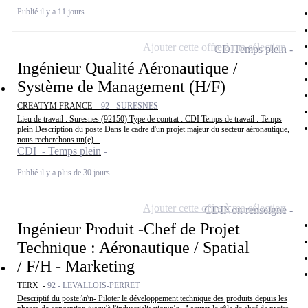
Publié il y a 11 jours
Ajouter cette offre à ma sélection
CDI
Temps plein
Ingénieur Qualité Aéronautique /
Système de Management (H/F)
CREATYM FRANCE -
92 - SURESNES
Lieu de travail : Suresnes (92150) Type de contrat : CDI Temps de travail : Temps
plein Description du poste Dans le cadre d'un projet majeur du secteur aéronautique,
nous recherchons un(e)...
CDI - Temps plein
Publié il y a plus de 30 jours
Ajouter cette offre à ma sélection
CDI
Non renseigné
Ingénieur Produit -Chef de Projet
Technique : Aéronautique / Spatial
/ F/H - Marketing
TERX -
92 - LEVALLOIS-PERRET
Descriptif du poste:\n\n- Piloter le développement technique des produits depuis les