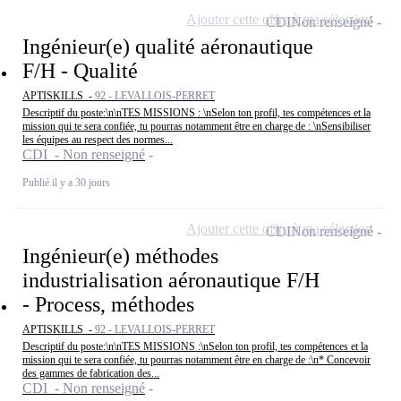
Ajouter cette offre à ma sélection
CDI
Non renseigné
Ingénieur(e) qualité aéronautique
F/H - Qualité
APTISKILLS -
92 - LEVALLOIS-PERRET
Descriptif du poste:\n\nTES MISSIONS : \nSelon ton profil, tes compétences et la
mission qui te sera confiée, tu pourras notamment être en charge de : \nSensibiliser
les équipes au respect des normes...
CDI - Non renseigné
Publié il y a 30 jours
Ajouter cette offre à ma sélection
CDI
Non renseigné
Ingénieur(e) méthodes
industrialisation aéronautique F/H
- Process, méthodes
APTISKILLS -
92 - LEVALLOIS-PERRET
Descriptif du poste:\n\nTES MISSIONS :\nSelon ton profil, tes compétences et la
mission qui te sera confiée, tu pourras notamment être en charge de :\n* Concevoir
des gammes de fabrication des...
CDI - Non renseigné