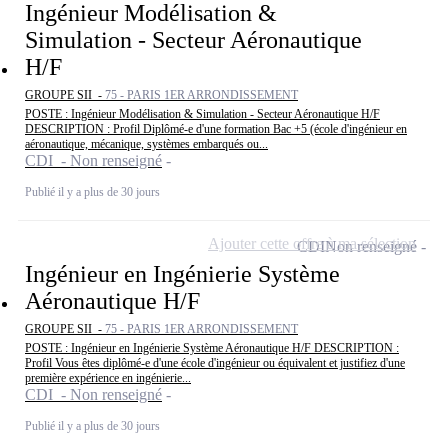
Ingénieur Modélisation &
Simulation - Secteur Aéronautique
H/F
GROUPE SII -
75 - PARIS 1ER ARRONDISSEMENT
POSTE : Ingénieur Modélisation & Simulation - Secteur Aéronautique H/F
DESCRIPTION : Profil Diplômé-e d'une formation Bac +5 (école d'ingénieur en
aéronautique, mécanique, systèmes embarqués ou...
CDI - Non renseigné
Publié il y a plus de 30 jours
Ajouter cette offre à ma sélection
CDI
Non renseigné
Ingénieur en Ingénierie Système
Aéronautique H/F
GROUPE SII -
75 - PARIS 1ER ARRONDISSEMENT
POSTE : Ingénieur en Ingénierie Système Aéronautique H/F DESCRIPTION :
Profil Vous êtes diplômé-e d'une école d'ingénieur ou équivalent et justifiez d'une
première expérience en ingénierie...
CDI - Non renseigné
Publié il y a plus de 30 jours