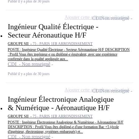
Publié il y a plus de 30 jours
Ajouter cette offre à ma sélection
CDI
Non renseigné
Ingénieur Qualité Électrique -
Secteur Aéronautique H/F
GROUPE SII -
75 - PARIS 1ER ARRONDISSEMENT
POSTE : Ingénieur Qualité Électrique - Secteur Aéronautique H/F DESCRIPTION
: Profil Vous êtes ingénieur-e ou diplômé-e équivalent, avec une expérience
confirmée dans la qualité appliquée aux...
CDI - Non renseigné
Publié il y a plus de 30 jours
Ajouter cette offre à ma sélection
CDI
Non renseigné
Ingénieur Électronique Analogique
& Numérique - Aéronautique H/F
GROUPE SII -
75 - PARIS 1ER ARRONDISSEMENT
POSTE : Ingénieur Électronique Analogique & Numérique - Aéronautique H/F
DESCRIPTION : Profil Vous êtes diplômé-e d'une formation Bac +5 (école
d'ingénieur, électronique, systèmes embarqués) et...
CDI - Non renseigné