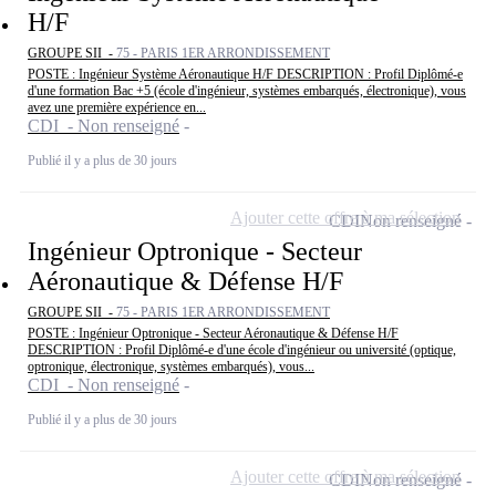
H/F
GROUPE SII -
75 - PARIS 1ER ARRONDISSEMENT
POSTE : Ingénieur Système Aéronautique H/F DESCRIPTION : Profil Diplômé-e
d'une formation Bac +5 (école d'ingénieur, systèmes embarqués, électronique), vous
avez une première expérience en...
CDI - Non renseigné
Publié il y a plus de 30 jours
Ajouter cette offre à ma sélection
CDI
Non renseigné
Ingénieur Optronique - Secteur
Aéronautique & Défense H/F
GROUPE SII -
75 - PARIS 1ER ARRONDISSEMENT
POSTE : Ingénieur Optronique - Secteur Aéronautique & Défense H/F
DESCRIPTION : Profil Diplômé-e d'une école d'ingénieur ou université (optique,
optronique, électronique, systèmes embarqués), vous...
CDI - Non renseigné
Publié il y a plus de 30 jours
Ajouter cette offre à ma sélection
CDI
Non renseigné