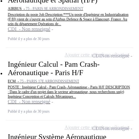
AIRBUS -
75 - PARIS 9E ARRONDISSEMENT
Description du poste Job Description:***Un poste d'Ingénieur en Industrialisation
(F/H) vient de s'ouvrir au sein d'Airbus Defence & Space à Elancourt, France. Au
sein du département Opérations de...
CDI - Non renseigné
Publié il y a plus de 30 jours
Ajouter cette offre à ma sélection
CDI
Non renseigné
Ingénieur Calcul - Pam Crash-
Aéronautique - Paris H/F
ECM -
75 - PARIS 17E ARRONDISSEMENT
POSTE : Ingénieur Calcul - Pam Crash- Aéronautique - Paris H/F DESCRIPTION
: Dans le cadre d'un projet dans le secteur aéronautique, nous recherchons un(e)
Ingénieur Conception et Calculs Mécaniques...
CDI - Non renseigné
Publié il y a plus de 30 jours
Ajouter cette offre à ma sélection
CDI
Non renseigné
Ingénieur Système Aéronautique