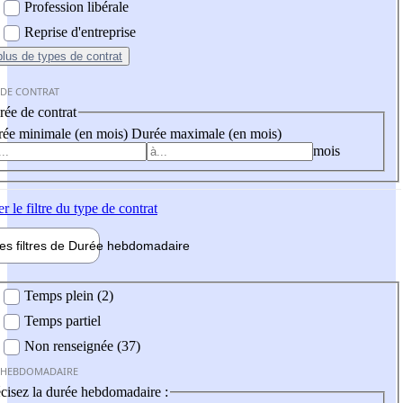
Profession libérale
Reprise d'entreprise
plus
de types de contrat
 DE CONTRAT
ée de contrat
ée minimale (en mois)
Durée maximale (en mois)
mois
er
le filtre du type de contrat
les filtres de
Durée hebdo
madaire
 hebdomadaire
Temps plein (2)
Temps partiel
Non renseignée (37)
 HEBDOMADAIRE
cisez la durée hebdomadaire :