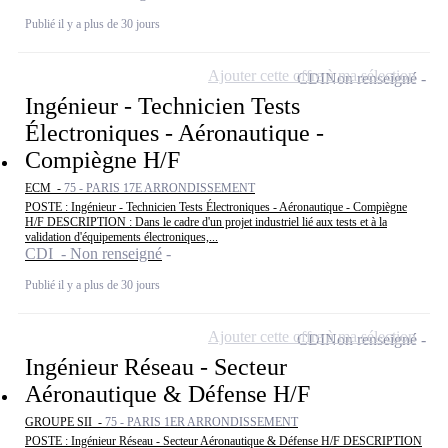
Publié il y a plus de 30 jours
Ajouter cette offre à ma sélection
CDI
Non renseigné
Ingénieur - Technicien Tests
Électroniques - Aéronautique -
Compiègne H/F
ECM -
75 - PARIS 17E ARRONDISSEMENT
POSTE : Ingénieur - Technicien Tests Électroniques - Aéronautique - Compiègne
H/F DESCRIPTION : Dans le cadre d'un projet industriel lié aux tests et à la
validation d'équipements électroniques,...
CDI - Non renseigné
Publié il y a plus de 30 jours
Ajouter cette offre à ma sélection
CDI
Non renseigné
Ingénieur Réseau - Secteur
Aéronautique & Défense H/F
GROUPE SII -
75 - PARIS 1ER ARRONDISSEMENT
POSTE : Ingénieur Réseau - Secteur Aéronautique & Défense H/F DESCRIPTION