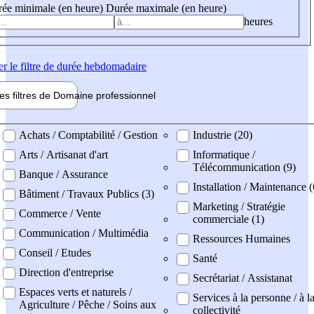
ée minimale (en heure)
Durée maximale (en heure)
heures
er
le filtre de durée hebdomadaire
les filtres de
Domaine pro
fessionnel
ne professionel
Achats / Comptabilité / Gestion
Industrie (20)
Arts / Artisanat d'art
Informatique /
Télécommunication (9)
Banque / Assurance
Installation / Maintenance (
Bâtiment / Travaux Publics (3)
Marketing / Stratégie
Commerce / Vente
commerciale (1)
Communication / Multimédia
Ressources Humaines
Conseil / Etudes
Santé
Direction d'entreprise
Secrétariat / Assistanat
Espaces verts et naturels /
Services à la personne / à l
Agriculture / Pêche / Soins aux
collectivité