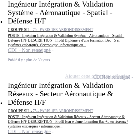
Ingénieur Intégration & Validation
Système - Aéronautique - Spatial -
Défense H/F
GROUPE SII -
75 - PARIS 1ER ARRONDISSEMENT
POSTE : Ingénieur Intégration & Validation Système - Aéronautique - Spatial -
Défense H/F DESCRIPTION : Profil Diplômé-e d'une formation Bac +5 en
systèmes embarqués, électronique, informatique ou...
CDI - Non renseigné
Publié il y a plus de 30 jours
Ajouter cette offre à ma sélection
CDI
Non renseigné
Ingénieur Intégration & Validation
Réseaux - Secteur Aéronautique &
Défense H/F
GROUPE SII -
75 - PARIS 1ER ARRONDISSEMENT
POSTE : Ingénieur Intégration & Validation Réseaux - Secteur Aéronautique &
Défense H/F DESCRIPTION : Profil Issu-e d'une formation Bac +5 en réseaux /
systèmes embarqués / informatique...
CDI - Non renseigné