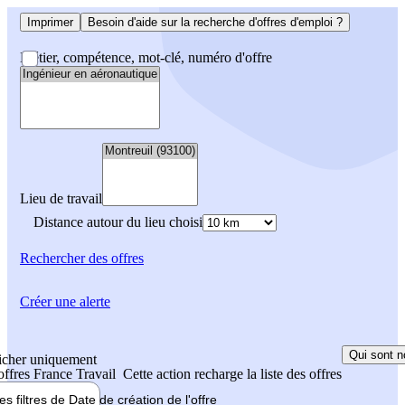
Imprimer
Besoin d'aide sur la recherche d'offres d'emploi ?
Métier, compétence, mot-clé, numéro d'offre
Lieu de travail
Distance autour du lieu choisi
Rechercher
des offres
Créer une alerte
Qui sont n
icher uniquement
 offres France Travail
Cette action recharge la liste des offres
les filtres de
Date de création
de l'offre