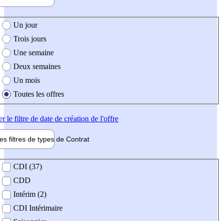
e création de l'offre
Un jour
Trois jours
Une semaine
Deux semaines
Un mois
Toutes les offres
er
le filtre de date de création de l'offre
les filtres de types de
Contrat
de contrat
CDI (37)
CDD
Intérim (2)
CDI Intérimaire