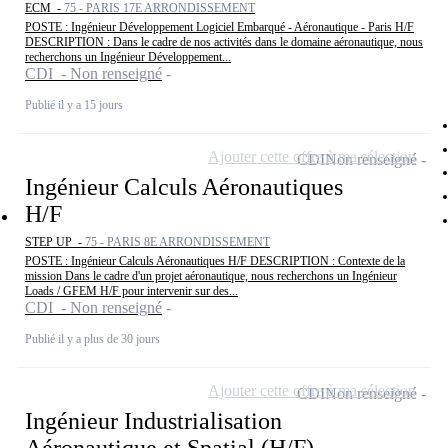
ECM -
75 - PARIS 17E ARRONDISSEMENT
POSTE : Ingénieur Développement Logiciel Embarqué - Aéronautique - Paris H/F
DESCRIPTION : Dans le cadre de nos activités dans le domaine aéronautique, nous
recherchons un Ingénieur Développement...
CDI - Non renseigné
Publié il y a 15 jours
Ajouter cette offre à ma sélection
CDI
Non renseigné
Ingénieur Calculs Aéronautiques
H/F
STEP UP -
75 - PARIS 8E ARRONDISSEMENT
POSTE : Ingénieur Calculs Aéronautiques H/F DESCRIPTION : Contexte de la
mission Dans le cadre d'un projet aéronautique, nous recherchons un Ingénieur
Loads / GFEM H/F pour intervenir sur des...
CDI - Non renseigné
Publié il y a plus de 30 jours
Ajouter cette offre à ma sélection
CDI
Non renseigné
Ingénieur Industrialisation
Aéronautique et Spatial (H/F)