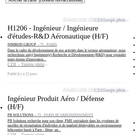
Afficher la carte
(contenu non-accessible)
Ajouter cette offre à ma sélection
CDI
Temps plein
H1206 - Ingénieur / Ingénieure
d'études-R&D Aéronautique (H/F)
NIMROD GROUP -
75 - PARIS
Dans le cadre du développement de nos activités dans le secteur aéronautique, nous
recherchons un(e) Ingénieur(e) Recherche et Développement (R&D) pour rejoindre
notre équipe d'innovation...
CDI - Temps plein
Publié il y a 22 jours
Ajouter cette offre à ma sélection
CDI
Temps plein
Ingénieur Produit Aéro / Défense
(H/F)
PB SOLUTIONS -
75 - PARIS 8E ARRONDISSEMENT
PB Solutions recherche pour son client, PME spécialisée dans les systèmes de
nacelles de récupération d'individus et de matériel déployables en environnement
hélicoptère basée à Paris - 8ème, un...
CDI - Temps plein