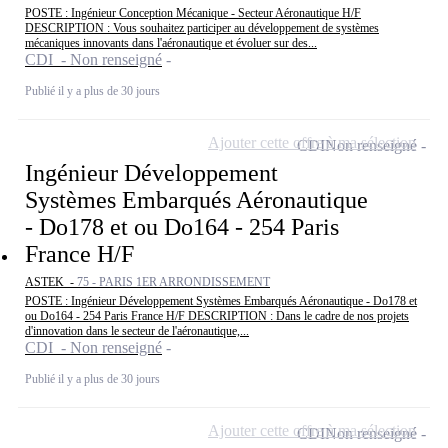
POSTE : Ingénieur Conception Mécanique - Secteur Aéronautique H/F
DESCRIPTION : Vous souhaitez participer au développement de systèmes
mécaniques innovants dans l'aéronautique et évoluer sur des...
CDI - Non renseigné
Publié il y a plus de 30 jours
Ajouter cette offre à ma sélection
CDI
Non renseigné
Ingénieur Développement
Systèmes Embarqués Aéronautique
- Do178 et ou Do164 - 254 Paris
France H/F
ASTEK -
75 - PARIS 1ER ARRONDISSEMENT
POSTE : Ingénieur Développement Systèmes Embarqués Aéronautique - Do178 et
ou Do164 - 254 Paris France H/F DESCRIPTION : Dans le cadre de nos projets
d'innovation dans le secteur de l'aéronautique,...
CDI - Non renseigné
Publié il y a plus de 30 jours
Ajouter cette offre à ma sélection
CDI
Non renseigné