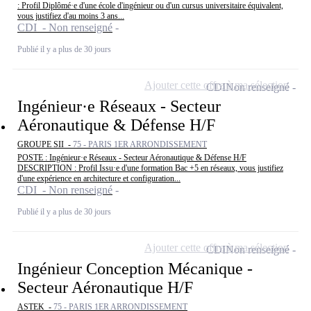
: Profil Diplômé·e d'une école d'ingénieur ou d'un cursus universitaire équivalent,
vous justifiez d'au moins 3 ans...
CDI - Non renseigné
Publié il y a plus de 30 jours
Ajouter cette offre à ma sélection
CDI
Non renseigné
Ingénieur·e Réseaux - Secteur
Aéronautique & Défense H/F
GROUPE SII -
75 - PARIS 1ER ARRONDISSEMENT
POSTE : Ingénieur·e Réseaux - Secteur Aéronautique & Défense H/F
DESCRIPTION : Profil Issu·e d'une formation Bac +5 en réseaux, vous justifiez
d'une expérience en architecture et configuration...
CDI - Non renseigné
Publié il y a plus de 30 jours
Ajouter cette offre à ma sélection
CDI
Non renseigné
Ingénieur Conception Mécanique -
Secteur Aéronautique H/F
ASTEK -
75 - PARIS 1ER ARRONDISSEMENT