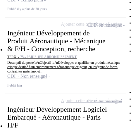
Publié il y a plus de 30 jours
Ajouter cette offre à ma sélection
CDI
Non renseigné
Ingénieur Développement de
Produit Aéronautique - Mécanique
& F/H - Conception, recherche
TERX -
75 - PARIS 1ER ARRONDISSEMENT
Descriptif du poste:\n\nObjectif :\n\nDévelopper et qualifier un produit mécanique
critique destiné à un environnement aéronautique exigeant, en intégrant de fortes
contraintes matériaux et...
CDI - Non renseigné
Publié hier
Ajouter cette offre à ma sélection
CDI
Non renseigné
Ingénieur Développement Logiciel
Embarqué - Aéronautique - Paris
H/F