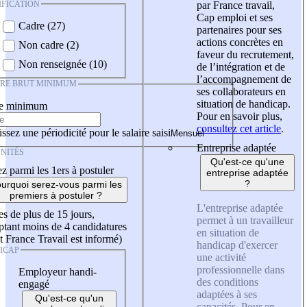
IFICATION
par France travail,
Cap emploi et ses
Cadre (27)
partenaires pour ses
actions concrètes en
Non cadre (2)
faveur du recrutement,
Non renseignée (10)
de l’intégration et de
l’accompagnement de
IRE BRUT MINIMUM
ses collaborateurs en
situation de handicap.
re minimum
Pour en savoir plus,
consultez cet article
.
ssez une périodicité pour le salaire saisi
Entreprise adaptée
NITÉS
Qu'est-ce qu'une
z parmi les 1ers à postuler
entreprise adaptée
?
urquoi serez-vous parmi les
premiers à postuler ?
L'entreprise adaptée
es de plus de 15 jours,
permet à un travailleur
tant moins de 4 candidatures
en situation de
t France Travail est informé)
handicap d'exercer
ICAP
une activité
professionnelle dans
Employeur handi-
des conditions
engagé
adaptées à ses
Qu'est-ce qu'un
capacités. Pour en